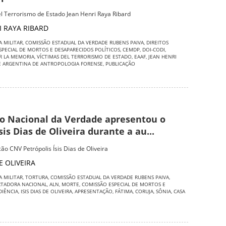
el Terrorismo de Estado Jean Henri Raya Ribard
I RAYA RIBARD
A MILITAR
,
COMISSÃO ESTADUAL DA VERDADE RUBENS PAIVA
,
DIREITOS
SPECIAL DE MORTOS E DESAPARECIDOS POLÍTICOS
,
CEMDP
,
DOI-CODI
,
R LA MEMORIA
,
VÍCTIMAS DEL TERRORISMO DE ESTADO
,
EAAF
,
JEAN HENRI
E ARGENTINA DE ANTROPOLOGIA FORENSE
,
PUBLICAÇÃO
o Nacional da Verdade apresentou o
is Dias de Oliveira durante a au...
ão CNV Petrópolis Ísis Dias de Oliveira
DE OLIVEIRA
A MILITAR
,
TORTURA
,
COMISSÃO ESTADUAL DA VERDADE RUBENS PAIVA
,
RTADORA NACIONAL
,
ALN
,
MORTE
,
COMISSÃO ESPECIAL DE MORTOS E
DIÊNCIA
,
ISIS DIAS DE OLIVEIRA
,
APRESENTAÇÃO
,
FÁTIMA
,
CORUJA
,
SÔNIA
,
CASA