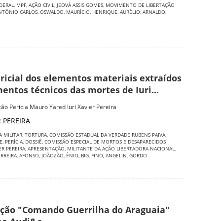
EDERAL
,
MPF
,
AÇÃO CIVIL
,
JEOVÁ ASSIS GOMES
,
MOVIMENTO DE LIBERTAÇÃO
NTÔNIO CARLOS
,
OSWALDO
,
MAURÍCIO
,
HENRIQUE
,
AURÉLIO
,
ARNALDO
,
ricial dos elementos materiais extraídos
ntos técnicos das mortes de Iuri...
ão Perícia Mauro Yared Iuri Xavier Pereira
R PEREIRA
A MILITAR
,
TORTURA
,
COMISSÃO ESTADUAL DA VERDADE RUBENS PAIVA
,
E
,
PERÍCIA
,
DOSSIÊ
,
COMISSÃO ESPECIAL DE MORTOS E DESAPARECIDOS
ER PEREIRA
,
APRESENTAÇÃO
,
MILITANTE DA AÇÃO LIBERTADORA NACIONAL
,
ERREIRA
,
AFONSO
,
JOÃOZÃO
,
ÊNIO
,
BIG
,
FINO
,
ANGELIN
,
GORDO
ção "Comando Guerrilha do Araguaia"