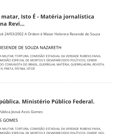
matar, Isto É - Matéria jornalística
na Revi...
stoé 24/03/2002 A Ordem é Matar Helenira Resende de Souza
RESENDE DE SOUZA NAZARETH
A MILITAR
,
TORTURA
,
COMISSÃO ESTADUAL DA VERDADE RUBENS PAIVA
,
MISSÃO ESPECIAL DE MORTOS E DESAPARECIDOS POLÍTICOS
,
CEMDP
,
DO COMUNISTA DO BRASIL
,
GUERRILHA
,
MATÉRIA
,
GUERRILHEIRA
,
REVISTA
,
TH
,
PRETA
,
FÁTIMA
,
ISTOÉ
 pública. Ministério Público Federal.
 Pública Jeová Assis Gomes
IS GOMES
A MILITAR
,
TORTURA
,
COMISSÃO ESTADUAL DA VERDADE RUBENS PAIVA
,
MISSÃO ESPECIAL DE MORTOS E DESAPARECIDOS POLÍTICOS
,
CEMDP
,
DOI-