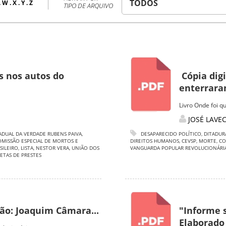
.
W
.
X
.
Y
.
Z
TIPO DE ARQUIVO
s nos autos do
Cópia digi
enterrara
Livro Onde foi q
JOSÉ LAVE
ADUAL DA VERDADE RUBENS PAIVA
,
DESAPARECIDO POLÍTICO
,
DITADUR
OMISSÃO ESPECIAL DE MORTOS E
DIREITOS HUMANOS
,
CEVSP
,
MORTE
,
CO
SILEIRO
,
LISTA
,
NESTOR VERA
,
UNIÃO DOS
VANGUARDA POPULAR REVOLUCIONÁRI
ETAS DE PRESTES
ção: Joaquim Câmara...
"Informe s
Elaborado 