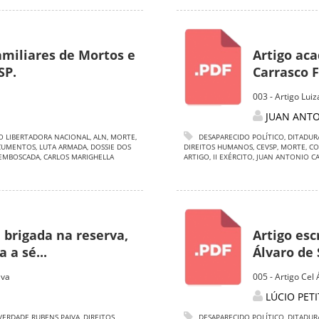
miliares de Mortos e
Artigo ac
SP.
Carrasco Fo
003 - Artigo Lui
JUAN ANT
O LIBERTADORA NACIONAL
,
ALN
,
MORTE
,
DESAPARECIDO POLÍTICO
,
DITADUR
CUMENTOS
,
LUTA ARMADA
,
DOSSIE DOS
DIREITOS HUMANOS
,
CEVSP
,
MORTE
,
CO
EMBOSCADA
,
CARLOS MARIGHELLA
ARTIGO
,
II EXÉRCITO
,
JUAN ANTONIO C
a brigada na reserva,
Artigo esc
 a sé...
Álvaro de 
lva
005 - Artigo Cel 
LÚCIO PETI
VERDADE RUBENS PAIVA
,
DIREITOS
DESAPARECIDO POLÍTICO
,
DITADUR