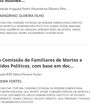
na Audi&e...
mando Araguaia Pedro Alexandrino Oliveira Filho
XANDRINO OLIVEIRA FILHO
A MILITAR
,
COMISSÃO ESTADUAL DA VERDADE RUBENS PAIVA
,
DIREITOS
 DE MORTOS E DESAPARECIDOS POLÍTICOS
,
CEMDP
,
PCDOB
,
ARAGUAIA
,
ILHA
,
GUERRILHA DO ARAGUAIA
,
APRESENTAÇÃO
,
RELATÓRIO
,
CADEIA
ANDO ARAGUAIA
,
PEDRO ALEXANDRINO OLIVEIRA FILHO
a Comissão de Familiares de Mortos e
dos Políticos, com base em doc...
ção IEVE Hélcio Pereira Fortes
REIRA FORTES
A MILITAR
,
TORTURA
,
COMISSÃO ESTADUAL DA VERDADE RUBENS PAIVA
,
RTADORA NACIONAL
,
ALN
,
MORTE
,
DOSSIÊ
,
COMISSÃO ESPECIAL DE MORTOS E
I-CODI
,
DOCUMENTOS
,
HELCIO PEREIRA FORTES
,
INSTITUTO DE ESTUDOS
DIRIGENTE
,
GOMES
,
CRIOULO
,
NELSON
,
ERNESTO
,
ALEX
,
FRADINHO
,
TONINHO
,
E DESAPARECIDOS POLÍTICOS