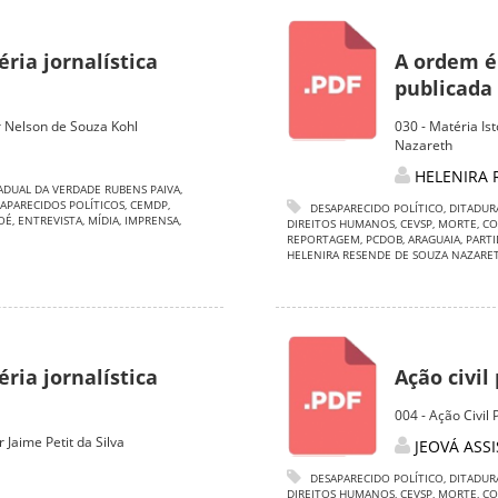
ria jornalística
A ordem é 
publicada 
 Nelson de Souza Kohl
030 - Matéria I
Nazareth
HELENIRA 
ADUAL DA VERDADE RUBENS PAIVA
,
APARECIDOS POLÍTICOS
,
CEMDP
,
DESAPARECIDO POLÍTICO
,
DITADUR
OÉ
,
ENTREVISTA
,
MÍDIA
,
IMPRENSA
,
DIREITOS HUMANOS
,
CEVSP
,
MORTE
,
CO
REPORTAGEM
,
PCDOB
,
ARAGUAIA
,
PARTI
HELENIRA RESENDE DE SOUZA NAZARE
ria jornalística
Ação civil
004 - Ação Civil
Jaime Petit da Silva
JEOVÁ ASS
DESAPARECIDO POLÍTICO
,
DITADUR
DIREITOS HUMANOS
,
CEVSP
,
MORTE
,
CO