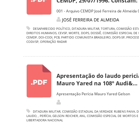
CEMDP, 29/07/1996. Constam: c
001 - Arquivo CEMDP José Ferreira de Almeida 
JOSÉ FERREIRA DE ALMEIDA
DESAPARECIDO POLÍTICO
,
DITADURA MILITAR
,
TORTURA
,
COMISSÃO EST
DIREITOS HUMANOS
,
CEVSP
,
MORTE
,
DOPS
,
DOSSIÊ
,
COMISSÃO ESPECIAL DE
CEMDP
,
DOI-CODI
,
PCB
,
PARTIDO COMUNISTA BRASILEIRO
,
DOPS-SP
,
PROCES
CODI/SP
,
OPERAÇÃO RADAR
Apresentação do laudo pericia
Mauro Yared na 108º Audi&...
Apresentação Perícia Mauro Yared Gelson
DITADURA MILITAR
,
COMISSÃO ESTADUAL DA VERDADE RUBENS PAIVA
,
D
LAUDO
,
,
PERÍCIA
,
GELSON REICHER
,
ANL
,
COMISSÃO ESPECIAL DE MORTOS E
LIBERTADORA NACIONAL