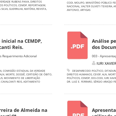
VERDADE RUBENS PAIVA
,
DIREITOS
CODI
,
MOLIPO
,
MINISTÉRIO PÚBLICO F
OS POLÍTICOS
,
CEMDP
,
REPORTAGEM
,
NACIONAL
,
VALTER OLIVETI TEIXEIRA
,
A
 SILVA
,
GUERRILHA
,
MATÉRIA
,
REVISTA
,
ANTONIO
,
ARTIGAS
inicial na CEMDP,
Análise pe
canti Reis.
dos Docume
is Requerimento Adicional
003 - Apresentaç
IURI XAVIE
A
,
COMISSÃO ESTADUAL DA VERDADE
DESAPARECIDO POLÍTICO
,
DITADUR
ALN
,
MORTE
,
DOSSIÊ
,
CERTIDÃO DE ÓBITO
,
DIREITOS HUMANOS
,
CEVSP
,
ALN
,
MORT
US
,
MOVIMENTO DE LIBERTAÇÃO
POLÍTICOS
,
CEMDP
,
DOI-CODI
,
IURI XAVI
 CAVALCANTI REIS
,
ADITAMENTO
DR. LUIZ E. FERRARO
,
SÉRGIO ARAÚJO F
rreira de Almeida na
Apresenta