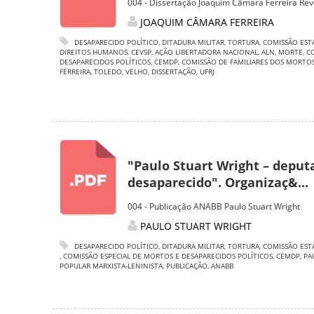
004 - Dissertação Joaquim Câmara Ferreira Rev
JOAQUIM CÂMARA FERREIRA
DESAPARECIDO POLÍTICO
,
DITADURA MILITAR
,
TORTURA
,
COMISSÃO EST
DIREITOS HUMANOS
,
CEVSP
,
AÇÃO LIBERTADORA NACIONAL
,
ALN
,
MORTE
,
C
DESAPARECIDOS POLÍTICOS
,
CEMDP
,
COMISSÃO DE FAMILIARES DOS MORTOS
FERREIRA
,
TOLEDO
,
VELHO
,
DISSERTAÇÃO
,
UFRJ
"Paulo Stuart Wright – deput
desaparecido". Organizaç&...
004 - Publicação ANABB Paulo Stuart Wright
PAULO STUART WRIGHT
DESAPARECIDO POLÍTICO
,
DITADURA MILITAR
,
TORTURA
,
COMISSÃO EST
,
COMISSÃO ESPECIAL DE MORTOS E DESAPARECIDOS POLÍTICOS
,
CEMDP
,
PA
POPULAR MARXISTA-LENINISTA
,
PUBLICAÇÃO
,
ANABB