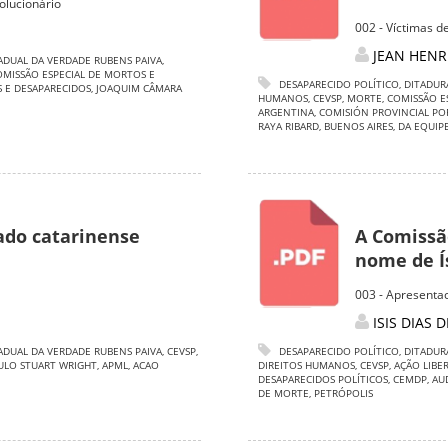
olucionário
002 - Víctimas d
JEAN HENR
ADUAL DA VERDADE RUBENS PAIVA
,
OMISSÃO ESPECIAL DE MORTOS E
DESAPARECIDO POLÍTICO
,
DITADUR
 E DESAPARECIDOS
,
JOAQUIM CÂMARA
HUMANOS
,
CEVSP
,
MORTE
,
COMISSÃO E
ARGENTINA
,
COMISIÓN PROVINCIAL PO
RAYA RIBARD
,
BUENOS AIRES
,
DA EQUIP
ado catarinense
A Comissã
nome de Ís
003 - Apresentac
ISIS DIAS 
ADUAL DA VERDADE RUBENS PAIVA
,
CEVSP
,
DESAPARECIDO POLÍTICO
,
DITADUR
ULO STUART WRIGHT
,
APML
,
ACAO
DIREITOS HUMANOS
,
CEVSP
,
AÇÃO LIBE
DESAPARECIDOS POLÍTICOS
,
CEMDP
,
AU
DE MORTE
,
PETRÓPOLIS