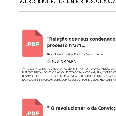
A
.
B
.
C
.
D
.
E
.
F
.
G
.
H
.
I
.
J
.
K
.
L
.
M
.
N
.
O
.
P
.
Q
.
R
.
S
.
T
.
U
.
V
“Relação dos réus condenado
processo nº271...
022 - Condenados Prestes Nestor Vera
NESTOR VERA
DESAPARECIDO POLÍTICO
,
DITADURA MILITAR
,
TORTURA
,
COMISSÃO EST
DIREITOS HUMANOS
,
CEVSP
,
AÇÃO LIBERTADORA NACIONAL
,
ALN
,
MORTE
,
C
DESAPARECIDOS POLÍTICOS
,
CEMDP
,
ANISTIA
,
PCB
,
PARTIDO COMUNISTA BRA
LAVRADORES E TRABALHADORES AGRÍCOLAS DO BRASIL
,
ULTAB
,
RÉU
,
CADERN
" O revolucionário da Convic