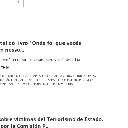
tal do livro "Onde foi que vocês
m nosso...
ue vocês enterraram nossos mortos José Lavecchia
CCHIA
A MILITAR
,
TORTURA
,
COMISSÃO ESTADUAL DA VERDADE RUBENS PAIVA
,
MISSÃO ESPECIAL DE MORTOS E DESAPARECIDOS POLÍTICOS
,
CEMDP
,
A
,
VPR
,
ANISTIA
,
LIVRO
,
DEPOIMENTO
,
JOSÉ LAVECCHIA
obre víctimas del Terrorismo de Estado.
por la Comisión P...