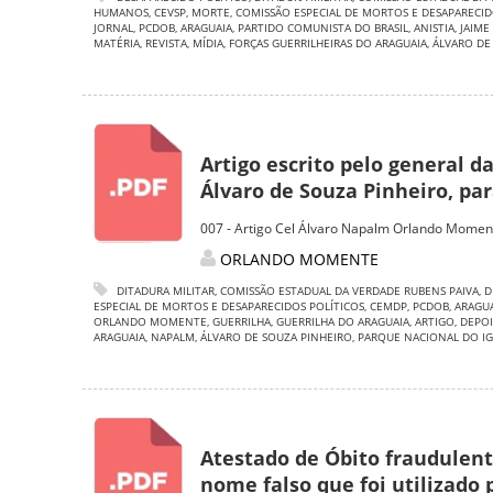
HUMANOS
,
CEVSP
,
MORTE
,
COMISSÃO ESPECIAL DE MORTOS E DESAPARECID
JORNAL
,
PCDOB
,
ARAGUAIA
,
PARTIDO COMUNISTA DO BRASIL
,
ANISTIA
,
JAIME
MATÉRIA
,
REVISTA
,
MÍDIA
,
FORÇAS GUERRILHEIRAS DO ARAGUAIA
,
ÁLVARO DE
Artigo escrito pelo general d
Álvaro de Souza Pinheiro, para
007 - Artigo Cel Álvaro Napalm Orlando Momen
ORLANDO MOMENTE
DITADURA MILITAR
,
COMISSÃO ESTADUAL DA VERDADE RUBENS PAIVA
,
D
ESPECIAL DE MORTOS E DESAPARECIDOS POLÍTICOS
,
CEMDP
,
PCDOB
,
ARAGU
ORLANDO MOMENTE
,
GUERRILHA
,
GUERRILHA DO ARAGUAIA
,
ARTIGO
,
DEPO
ARAGUAIA
,
NAPALM
,
ÁLVARO DE SOUZA PINHEIRO
,
PARQUE NACIONAL DO I
Atestado de Óbito fraudulent
nome falso que foi utilizado 