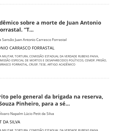
adêmico sobre a morte de Juan Antonio
rrastal. “T...
za Sansão Juan Antonio Carrasco Forrastal
ONIO CARRASCO FORRASTAL
A MILITAR
,
TORTURA
,
COMISSÃO ESTADUAL DA VERDADE RUBENS PAIVA
,
MISSÃO ESPECIAL DE MORTOS E DESAPARECIDOS POLÍTICOS
,
CEMDP
,
PRISÃO
,
ARRASCO FORRASTAL
,
CRUSP
,
TESE
,
ARTIGO ACADÊMICO
rito pelo general da brigada na reserva,
Souza Pinheiro, para a sé...
Álvaro Napalm Lúcio Petit da Silva
T DA SILVA
A MILITAR
,
TORTURA
,
COMISSÃO ESTADUAL DA VERDADE RUBENS PAIVA
,