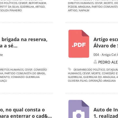
OS POLÍTICOS
,
CEMDP
,
REPORTAGEM
,
DIREITOS HUMANOS
,
CEVSP
,
MORTE
,
DO
 PETIT DA SILVA
,
GUERRILHA
,
ARTIGO
,
PCDOB
,
ARAGUAIA
,
PARTIDO COMUNISTA
 SOUZA PINHEIRO
ARTIGO
,
NAPALM
a brigada na reserva,
Artigo esc
 a sé...
Álvaro de 
te
004 - Artigo Cel
PEDRO ALE
IREITOS HUMANOS
,
CEVSP
,
COMISSÃO
DESAPARECIDO POLÍTICO
,
DITADUR
AIA
,
PARTIDO COMUNISTA DO BRASIL
,
HUMANOS
,
CEVSP
,
MORTE
,
COMISSÃO E
IMENTO
,
COMANDO GUERRILHA
GUERRILHA
,
GUERRILHA DO ARAGUAIA
,
A
GUAÇU
OLIVEIRA FILHO
,
OPERAÇÃO ARAGUAIA
o, no qual consta o
Auto de In
para enterrar o cad&...
1, realiza