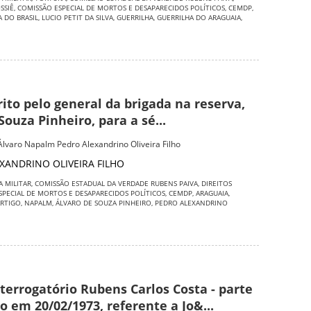
SSIÊ
,
COMISSÃO ESPECIAL DE MORTOS E DESAPARECIDOS POLÍTICOS
,
CEMDP
,
 DO BRASIL
,
LUCIO PETIT DA SILVA
,
GUERRILHA
,
GUERRILHA DO ARAGUAIA
,
rito pelo general da brigada na reserva,
Souza Pinheiro, para a sé...
 Álvaro Napalm Pedro Alexandrino Oliveira Filho
XANDRINO OLIVEIRA FILHO
A MILITAR
,
COMISSÃO ESTADUAL DA VERDADE RUBENS PAIVA
,
DIREITOS
SPECIAL DE MORTOS E DESAPARECIDOS POLÍTICOS
,
CEMDP
,
ARAGUAIA
,
RTIGO
,
NAPALM
,
ÁLVARO DE SOUZA PINHEIRO
,
PEDRO ALEXANDRINO
terrogatório Rubens Carlos Costa - parte
do em 20/02/1973, referente a Jo&...