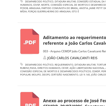
DESAPARECIDO POLÍTICO
,
DITADURA MILITAR
,
COMISSÃO ESTADUAL DA 
HUMANOS
,
CEVSP
,
MORTE
,
COMISSÃO ESPECIAL DE MORTOS E DESAPARECID
PCDOB
,
ARAGUAIA
,
PARTIDO COMUNISTA DO BRASIL
,
ANISTIA
,
JAIME PETIT DA
MÍDIA
,
FORÇAS GUERRILHEIRAS DO ARAGUAIA
,
ISTO É
Aditamento ao requerimento 
referente a João Carlos Caval
003 - Arquivo CEMDP João Carlos Cavalcanti Re
JOÃO CARLOS CAVALCANTI REIS
DESAPARECIDO POLÍTICO
,
REQUERIMENTO
,
DITADURA MILITAR
,
TORTUR
RUBENS PAIVA
,
DIREITOS HUMANOS
,
CEVSP
,
AÇÃO LIBERTADORA NACIONAL
,
COMISSÃO ESPECIAL DE MORTOS E DESAPARECIDOS POLÍTICOS
,
CEMDP
,
PER
POPULAR
,
MOLIPO
,
DEOPS
,
CERTIDÃO NASCIMENTO
,
LEI 9.140
,
JOÃO CARLOS
Anexo ao processo de José Fe