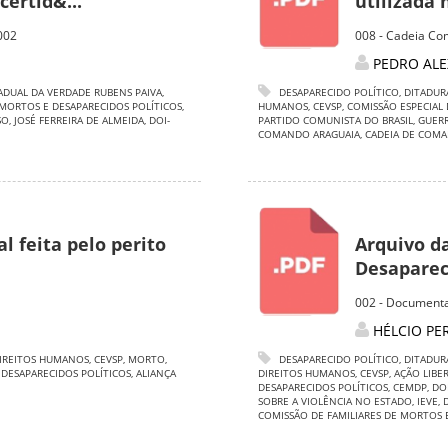
ertid&...
utilizada 
002
008 - Cadeia Co
PEDRO ALE
ADUAL DA VERDADE RUBENS PAIVA
,
DESAPARECIDO POLÍTICO
,
DITADUR
 MORTOS E DESAPARECIDOS POLÍTICOS
,
HUMANOS
,
CEVSP
,
COMISSÃO ESPECIAL
SO
,
JOSÉ FERREIRA DE ALMEIDA
,
DOI-
PARTIDO COMUNISTA DO BRASIL
,
GUERR
COMANDO ARAGUAIA
,
CADEIA DE COM
l feita pelo perito
Arquivo d
Desapareci
002 - Documenta
HÉLCIO PE
IREITOS HUMANOS
,
CEVSP
,
MORTO
,
DESAPARECIDO POLÍTICO
,
DITADUR
 DESAPARECIDOS POLÍTICOS
,
ALIANÇA
DIREITOS HUMANOS
,
CEVSP
,
AÇÃO LIBE
DESAPARECIDOS POLÍTICOS
,
CEMDP
,
DO
SOBRE A VIOLÊNCIA NO ESTADO
,
IEVE
,
COMISSÃO DE FAMILIARES DE MORTOS 