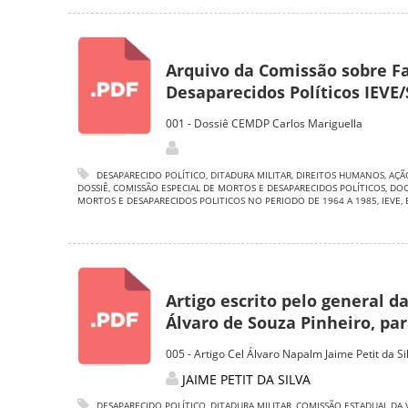
Arquivo da Comissão sobre Fa
Desaparecidos Políticos IEVE/
001 - Dossiê CEMDP Carlos Mariguella
DESAPARECIDO POLÍTICO
,
DITADURA MILITAR
,
DIREITOS HUMANOS
,
AÇÃ
DOSSIÊ
,
COMISSÃO ESPECIAL DE MORTOS E DESAPARECIDOS POLÍTICOS
,
DO
MORTOS E DESAPARECIDOS POLITICOS NO PERIODO DE 1964 A 1985
,
IEVE
,
Artigo escrito pelo general d
Álvaro de Souza Pinheiro, para
005 - Artigo Cel Álvaro Napalm Jaime Petit da Si
JAIME PETIT DA SILVA
DESAPARECIDO POLÍTICO
,
DITADURA MILITAR
,
COMISSÃO ESTADUAL DA 