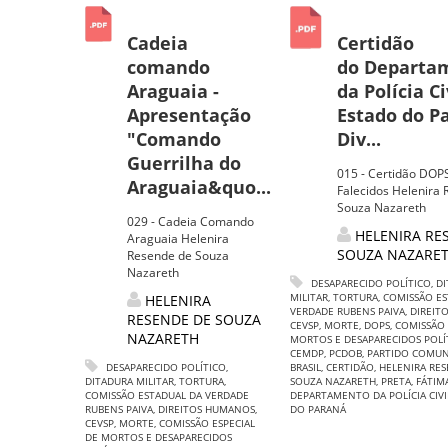
Cadeia
Certidão
comando
do Departa
Araguaia -
da Polícia Ci
Apresentação
Estado do P
"Comando
Div...
Guerrilha do
015 - Certidão DOP
Araguaia&quo...
Falecidos Helenira
Souza Nazareth
029 - Cadeia Comando
HELENIRA RE
Araguaia Helenira
SOUZA NAZARE
Resende de Souza
Nazareth
DESAPARECIDO POLÍTICO
,
DI
MILITAR
,
TORTURA
,
COMISSÃO ES
HELENIRA
VERDADE RUBENS PAIVA
,
DIREIT
RESENDE DE SOUZA
CEVSP
,
MORTE
,
DOPS
,
COMISSÃO 
NAZARETH
MORTOS E DESAPARECIDOS POLÍ
CEMDP
,
PCDOB
,
PARTIDO COMUN
DESAPARECIDO POLÍTICO
,
BRASIL
,
CERTIDÃO
,
HELENIRA RE
DITADURA MILITAR
,
TORTURA
,
SOUZA NAZARETH
,
PRETA
,
FÁTIM
COMISSÃO ESTADUAL DA VERDADE
DEPARTAMENTO DA POLÍCIA CIV
RUBENS PAIVA
,
DIREITOS HUMANOS
,
DO PARANÁ
CEVSP
,
MORTE
,
COMISSÃO ESPECIAL
DE MORTOS E DESAPARECIDOS