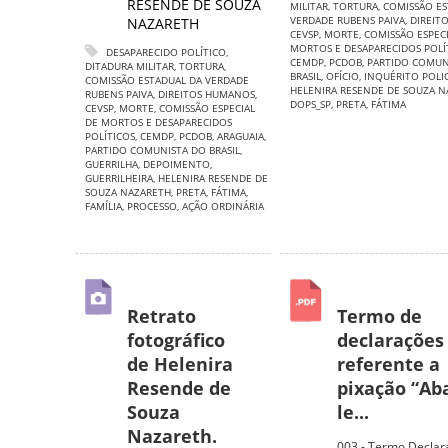
RESENDE DE SOUZA
MILITAR
,
TORTURA
,
COMISSÃO ES
VERDADE RUBENS PAIVA
,
DIREIT
NAZARETH
CEVSP
,
MORTE
,
COMISSÃO ESPECI
MORTOS E DESAPARECIDOS POLÍ
DESAPARECIDO POLÍTICO
,
CEMDP
,
PCDOB
,
PARTIDO COMUN
DITADURA MILITAR
,
TORTURA
,
BRASIL
,
OFÍCIO
,
INQUÉRITO POLIC
COMISSÃO ESTADUAL DA VERDADE
HELENIRA RESENDE DE SOUZA 
RUBENS PAIVA
,
DIREITOS HUMANOS
,
DOPS_SP
,
PRETA
,
FÁTIMA
CEVSP
,
MORTE
,
COMISSÃO ESPECIAL
DE MORTOS E DESAPARECIDOS
POLÍTICOS
,
CEMDP
,
PCDOB
,
ARAGUAIA
,
PARTIDO COMUNISTA DO BRASIL
,
GUERRILHA
,
DEPOIMENTO
,
GUERRILHEIRA
,
HELENIRA RESENDE DE
SOUZA NAZARETH
,
PRETA
,
FÁTIMA
,
FAMÍLIA
,
PROCESSO
,
AÇÃO ORDINÁRIA
Retrato
Termo de
fotográfico
declarações
de Helenira
referente a
Resende de
pixação “Ab
Souza
le...
Nazareth.
003 - Termo Decla