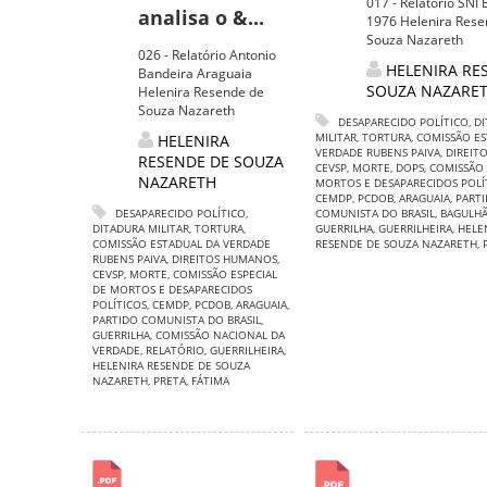
017 - Relatório SNI 
analisa o &...
1976 Helenira Rese
Souza Nazareth
026 - Relatório Antonio
HELENIRA RE
Bandeira Araguaia
SOUZA NAZARE
Helenira Resende de
Souza Nazareth
DESAPARECIDO POLÍTICO
,
DI
MILITAR
,
TORTURA
,
COMISSÃO ES
HELENIRA
VERDADE RUBENS PAIVA
,
DIREIT
RESENDE DE SOUZA
CEVSP
,
MORTE
,
DOPS
,
COMISSÃO 
NAZARETH
MORTOS E DESAPARECIDOS POLÍ
CEMDP
,
PCDOB
,
ARAGUAIA
,
PART
DESAPARECIDO POLÍTICO
,
COMUNISTA DO BRASIL
,
BAGULH
DITADURA MILITAR
,
TORTURA
,
GUERRILHA
,
GUERRILHEIRA
,
HELE
COMISSÃO ESTADUAL DA VERDADE
RESENDE DE SOUZA NAZARETH
,
RUBENS PAIVA
,
DIREITOS HUMANOS
,
CEVSP
,
MORTE
,
COMISSÃO ESPECIAL
DE MORTOS E DESAPARECIDOS
POLÍTICOS
,
CEMDP
,
PCDOB
,
ARAGUAIA
,
PARTIDO COMUNISTA DO BRASIL
,
GUERRILHA
,
COMISSÃO NACIONAL DA
VERDADE
,
RELATÓRIO
,
GUERRILHEIRA
,
HELENIRA RESENDE DE SOUZA
NAZARETH
,
PRETA
,
FÁTIMA