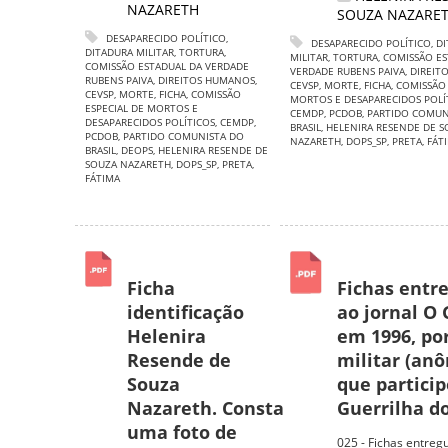
NAZARETH
SOUZA NAZARE
DESAPARECIDO POLÍTICO
,
DESAPARECIDO POLÍTICO
,
DI
DITADURA MILITAR
,
TORTURA
,
MILITAR
,
TORTURA
,
COMISSÃO ES
COMISSÃO ESTADUAL DA VERDADE
VERDADE RUBENS PAIVA
,
DIREIT
RUBENS PAIVA
,
DIREITOS HUMANOS
,
CEVSP
,
MORTE
,
FICHA
,
COMISSÃO 
CEVSP
,
MORTE
,
FICHA
,
COMISSÃO
MORTOS E DESAPARECIDOS POLÍ
ESPECIAL DE MORTOS E
CEMDP
,
PCDOB
,
PARTIDO COMUN
DESAPARECIDOS POLÍTICOS
,
CEMDP
,
BRASIL
,
HELENIRA RESENDE DE S
PCDOB
,
PARTIDO COMUNISTA DO
NAZARETH
,
DOPS_SP
,
PRETA
,
FÁT
BRASIL
,
DEOPS
,
HELENIRA RESENDE DE
SOUZA NAZARETH
,
DOPS_SP
,
PRETA
,
FÁTIMA
Ficha
Fichas entr
identificação
ao jornal O 
Helenira
em 1996, po
Resende de
militar (an
Souza
que partici
Nazareth. Consta
Guerrilha do 
uma foto de
025 - Fichas entreg