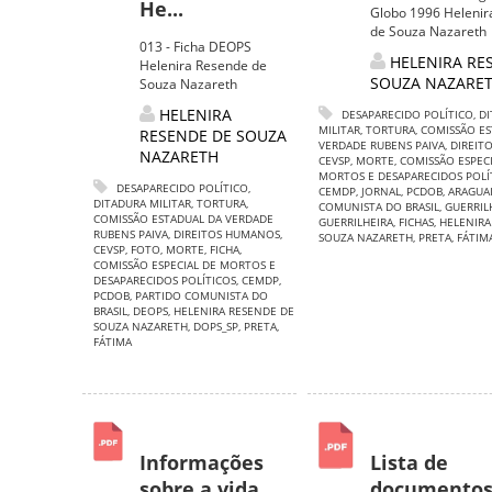
He...
Globo 1996 Heleni
de Souza Nazareth
013 - Ficha DEOPS
HELENIRA RE
Helenira Resende de
SOUZA NAZARE
Souza Nazareth
HELENIRA
DESAPARECIDO POLÍTICO
,
DI
MILITAR
,
TORTURA
,
COMISSÃO ES
RESENDE DE SOUZA
VERDADE RUBENS PAIVA
,
DIREIT
NAZARETH
CEVSP
,
MORTE
,
COMISSÃO ESPECI
MORTOS E DESAPARECIDOS POLÍ
DESAPARECIDO POLÍTICO
,
CEMDP
,
JORNAL
,
PCDOB
,
ARAGUA
DITADURA MILITAR
,
TORTURA
,
COMUNISTA DO BRASIL
,
GUERRIL
COMISSÃO ESTADUAL DA VERDADE
GUERRILHEIRA
,
FICHAS
,
HELENIRA
RUBENS PAIVA
,
DIREITOS HUMANOS
,
SOUZA NAZARETH
,
PRETA
,
FÁTIM
CEVSP
,
FOTO
,
MORTE
,
FICHA
,
COMISSÃO ESPECIAL DE MORTOS E
DESAPARECIDOS POLÍTICOS
,
CEMDP
,
PCDOB
,
PARTIDO COMUNISTA DO
BRASIL
,
DEOPS
,
HELENIRA RESENDE DE
SOUZA NAZARETH
,
DOPS_SP
,
PRETA
,
FÁTIMA
Informações
Lista de
sobre a vida
documento