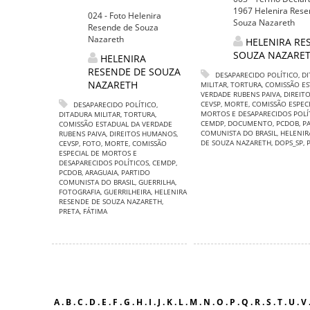
1967 Helenira Rese
024 - Foto Helenira
Souza Nazareth
Resende de Souza
Nazareth
HELENIRA RE
SOUZA NAZARE
HELENIRA
RESENDE DE SOUZA
DESAPARECIDO POLÍTICO
,
DI
NAZARETH
MILITAR
,
TORTURA
,
COMISSÃO ES
VERDADE RUBENS PAIVA
,
DIREIT
CEVSP
,
MORTE
,
COMISSÃO ESPECI
DESAPARECIDO POLÍTICO
,
MORTOS E DESAPARECIDOS POLÍ
DITADURA MILITAR
,
TORTURA
,
CEMDP
,
DOCUMENTO
,
PCDOB
,
P
COMISSÃO ESTADUAL DA VERDADE
COMUNISTA DO BRASIL
,
HELENIR
RUBENS PAIVA
,
DIREITOS HUMANOS
,
DE SOUZA NAZARETH
,
DOPS_SP
,
CEVSP
,
FOTO
,
MORTE
,
COMISSÃO
ESPECIAL DE MORTOS E
DESAPARECIDOS POLÍTICOS
,
CEMDP
,
PCDOB
,
ARAGUAIA
,
PARTIDO
COMUNISTA DO BRASIL
,
GUERRILHA
,
FOTOGRAFIA
,
GUERRILHEIRA
,
HELENIRA
RESENDE DE SOUZA NAZARETH
,
PRETA
,
FÁTIMA
A
.
B
.
C
.
D
.
E
.
F
.
G
.
H
.
I
.
J
.
K
.
L
.
M
.
N
.
O
.
P
.
Q
.
R
.
S
.
T
.
U
.
V