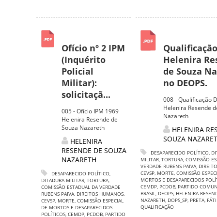
Ofício nº 2 IPM
Qualificaçã
(Inquérito
Helenira R
Policial
de Souza Na
Militar):
no DEOPS.
solicitaçã...
008 - Qualificação
Helenira Resende d
005 - Ofício IPM 1969
Nazareth
Helenira Resende de
Souza Nazareth
HELENIRA RE
SOUZA NAZARE
HELENIRA
RESENDE DE SOUZA
DESAPARECIDO POLÍTICO
,
DI
NAZARETH
MILITAR
,
TORTURA
,
COMISSÃO ES
VERDADE RUBENS PAIVA
,
DIREIT
CEVSP
,
MORTE
,
COMISSÃO ESPECI
DESAPARECIDO POLÍTICO
,
MORTOS E DESAPARECIDOS POLÍ
DITADURA MILITAR
,
TORTURA
,
CEMDP
,
PCDOB
,
PARTIDO COMUN
COMISSÃO ESTADUAL DA VERDADE
BRASIL
,
DEOPS
,
HELENIRA RESEN
RUBENS PAIVA
,
DIREITOS HUMANOS
,
NAZARETH
,
DOPS_SP
,
PRETA
,
FÁT
CEVSP
,
MORTE
,
COMISSÃO ESPECIAL
QUALIFICAÇÃO
DE MORTOS E DESAPARECIDOS
POLÍTICOS
,
CEMDP
,
PCDOB
,
PARTIDO