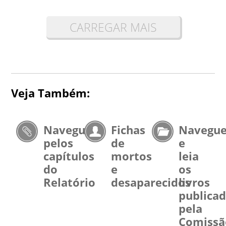
CARREGAR MAIS
Veja Também:
Navegue
Fichas
Navegu
pelos
de
e
capítulos
mortos
leia
do
e
os
Relatório
desaparecidos
livros
publica
pela
Comissã