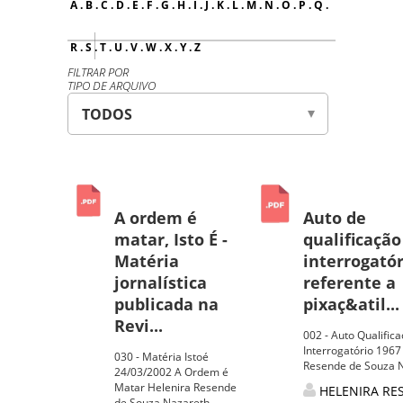
A
.
B
.
C
.
D
.
E
.
F
.
G
.
H
.
I
.
J
.
K
.
L
.
M
.
N
.
O
.
P
.
Q
.
R
.
S
.
T
.
U
.
V
.
W
.
X
.
Y
.
Z
FILTRAR POR
TIPO DE ARQUIVO
A ordem é
Auto de
matar, Isto É -
qualificação
Matéria
interrogató
jornalística
referente a
publicada na
pixaç&atil...
Revi...
002 - Auto Qualific
Interrogatório 1967
030 - Matéria Istoé
Resende de Souza 
24/03/2002 A Ordem é
Matar Helenira Resende
HELENIRA RE
de Souza Nazareth