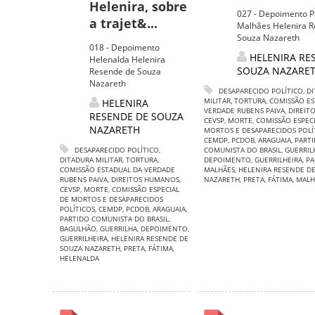
Helenira, sobre
027 - Depoimento P
a trajet&...
Malhães Helenira 
Souza Nazareth
018 - Depoimento
HELENIRA RE
Helenalda Helenira
SOUZA NAZARE
Resende de Souza
Nazareth
DESAPARECIDO POLÍTICO
,
DI
MILITAR
,
TORTURA
,
COMISSÃO ES
HELENIRA
VERDADE RUBENS PAIVA
,
DIREIT
RESENDE DE SOUZA
CEVSP
,
MORTE
,
COMISSÃO ESPECI
NAZARETH
MORTOS E DESAPARECIDOS POLÍ
CEMDP
,
PCDOB
,
ARAGUAIA
,
PART
DESAPARECIDO POLÍTICO
,
COMUNISTA DO BRASIL
,
GUERRIL
DITADURA MILITAR
,
TORTURA
,
DEPOIMENTO
,
GUERRILHEIRA
,
PA
COMISSÃO ESTADUAL DA VERDADE
MALHÃES
,
HELENIRA RESENDE D
RUBENS PAIVA
,
DIREITOS HUMANOS
,
NAZARETH
,
PRETA
,
FÁTIMA
,
MALH
CEVSP
,
MORTE
,
COMISSÃO ESPECIAL
DE MORTOS E DESAPARECIDOS
POLÍTICOS
,
CEMDP
,
PCDOB
,
ARAGUAIA
,
PARTIDO COMUNISTA DO BRASIL
,
BAGULHÃO
,
GUERRILHA
,
DEPOIMENTO
,
GUERRILHEIRA
,
HELENIRA RESENDE DE
SOUZA NAZARETH
,
PRETA
,
FÁTIMA
,
HELENALDA