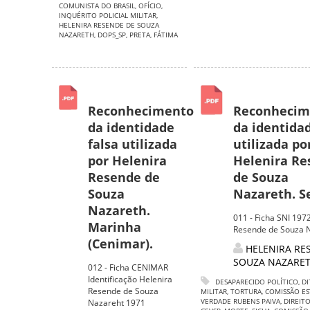
COMUNISTA DO BRASIL
,
OFÍCIO
,
INQUÉRITO POLICIAL MILITAR
,
HELENIRA RESENDE DE SOUZA
NAZARETH
,
DOPS_SP
,
PRETA
,
FÁTIMA
Reconhecimento
Reconhecim
da identidade
da identidad
falsa utilizada
utilizada po
por Helenira
Helenira R
Resende de
de Souza
Souza
Nazareth. Se
Nazareth.
011 - Ficha SNI 197
Marinha
Resende de Souza 
(Cenimar).
HELENIRA RE
SOUZA NAZARE
012 - Ficha CENIMAR
Identificação Helenira
DESAPARECIDO POLÍTICO
,
DI
Resende de Souza
MILITAR
,
TORTURA
,
COMISSÃO ES
VERDADE RUBENS PAIVA
,
DIREIT
Nazareht 1971