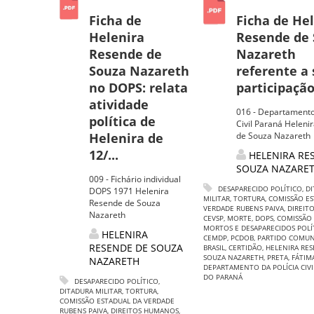
Ficha de
Ficha de He
Helenira
Resende de
Resende de
Nazareth
Souza Nazareth
referente a
no DOPS: relata
participação
atividade
016 - Departamento
política de
Civil Paraná Heleni
Helenira de
de Souza Nazareth
12/...
HELENIRA RE
SOUZA NAZARE
009 - Fichário individual
DESAPARECIDO POLÍTICO
,
DI
DOPS 1971 Helenira
MILITAR
,
TORTURA
,
COMISSÃO ES
Resende de Souza
VERDADE RUBENS PAIVA
,
DIREIT
Nazareth
CEVSP
,
MORTE
,
DOPS
,
COMISSÃO 
MORTOS E DESAPARECIDOS POLÍ
HELENIRA
CEMDP
,
PCDOB
,
PARTIDO COMUN
RESENDE DE SOUZA
BRASIL
,
CERTIDÃO
,
HELENIRA RE
SOUZA NAZARETH
,
PRETA
,
FÁTIM
NAZARETH
DEPARTAMENTO DA POLÍCIA CIV
DO PARANÁ
DESAPARECIDO POLÍTICO
,
DITADURA MILITAR
,
TORTURA
,
COMISSÃO ESTADUAL DA VERDADE
RUBENS PAIVA
,
DIREITOS HUMANOS
,