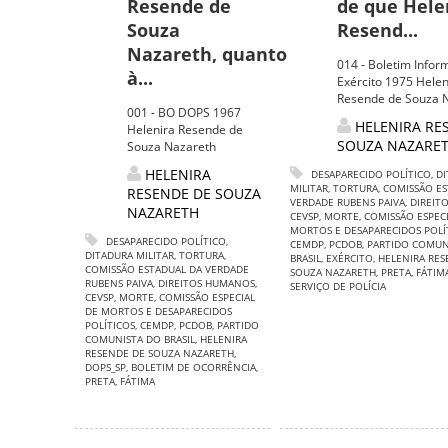
Resende de
de que Hele
Souza
Resend...
Nazareth, quanto
014 - Boletim Inform
à...
Exército 1975 Helen
Resende de Souza 
001 - BO DOPS 1967
HELENIRA RE
Helenira Resende de
SOUZA NAZARE
Souza Nazareth
HELENIRA
DESAPARECIDO POLÍTICO
,
DI
MILITAR
,
TORTURA
,
COMISSÃO ES
RESENDE DE SOUZA
VERDADE RUBENS PAIVA
,
DIREIT
NAZARETH
CEVSP
,
MORTE
,
COMISSÃO ESPECI
MORTOS E DESAPARECIDOS POLÍ
DESAPARECIDO POLÍTICO
,
CEMDP
,
PCDOB
,
PARTIDO COMUN
DITADURA MILITAR
,
TORTURA
,
BRASIL
,
EXÉRCITO
,
HELENIRA RES
COMISSÃO ESTADUAL DA VERDADE
SOUZA NAZARETH
,
PRETA
,
FÁTIM
RUBENS PAIVA
,
DIREITOS HUMANOS
,
SERVIÇO DE POLÍCIA
CEVSP
,
MORTE
,
COMISSÃO ESPECIAL
DE MORTOS E DESAPARECIDOS
POLÍTICOS
,
CEMDP
,
PCDOB
,
PARTIDO
COMUNISTA DO BRASIL
,
HELENIRA
RESENDE DE SOUZA NAZARETH
,
DOPS_SP
,
BOLETIM DE OCORRÊNCIA
,
PRETA
,
FÁTIMA