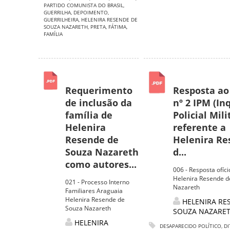
PARTIDO COMUNISTA DO BRASIL
,
GUERRILHA
,
DEPOIMENTO
,
GUERRILHEIRA
,
HELENIRA RESENDE DE
SOUZA NAZARETH
,
PRETA
,
FÁTIMA
,
FAMÍLIA
Requerimento
Resposta ao
de inclusão da
nº 2 IPM (In
família de
Policial Mili
Helenira
referente a
Resende de
Helenira R
Souza Nazareth
d...
como autores...
006 - Resposta ofíc
Helenira Resende d
021 - Processo Interno
Nazareth
Familiares Araguaia
Helenira Resende de
HELENIRA RE
Souza Nazareth
SOUZA NAZARE
HELENIRA
DESAPARECIDO POLÍTICO
,
DI