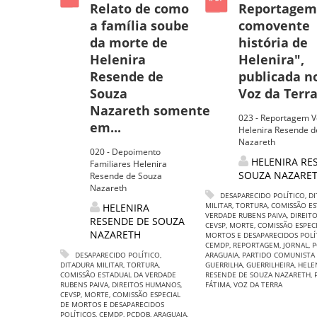
Relato de como
Reportagem
a família soube
comovente
da morte de
história de
Helenira
Helenira",
Resende de
publicada no
Souza
Voz da Terra.
Nazareth somente
023 - Reportagem V
em...
Helenira Resende d
Nazareth
020 - Depoimento
HELENIRA RE
Familiares Helenira
SOUZA NAZARE
Resende de Souza
Nazareth
DESAPARECIDO POLÍTICO
,
DI
MILITAR
,
TORTURA
,
COMISSÃO ES
HELENIRA
VERDADE RUBENS PAIVA
,
DIREIT
RESENDE DE SOUZA
CEVSP
,
MORTE
,
COMISSÃO ESPECI
NAZARETH
MORTOS E DESAPARECIDOS POLÍ
CEMDP
,
REPORTAGEM
,
JORNAL
,
P
DESAPARECIDO POLÍTICO
,
ARAGUAIA
,
PARTIDO COMUNISTA 
DITADURA MILITAR
,
TORTURA
,
GUERRILHA
,
GUERRILHEIRA
,
HELE
COMISSÃO ESTADUAL DA VERDADE
RESENDE DE SOUZA NAZARETH
,
RUBENS PAIVA
,
DIREITOS HUMANOS
,
FÁTIMA
,
VOZ DA TERRA
CEVSP
,
MORTE
,
COMISSÃO ESPECIAL
DE MORTOS E DESAPARECIDOS
POLÍTICOS
,
CEMDP
,
PCDOB
,
ARAGUAIA
,