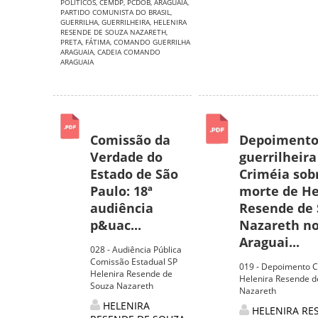
POLÍTICOS
,
CEMDP
,
PCDOB
,
ARAGUAIA
,
PARTIDO COMUNISTA DO BRASIL
,
GUERRILHA
,
GUERRILHEIRA
,
HELENIRA
RESENDE DE SOUZA NAZARETH
,
PRETA
,
FÁTIMA
,
COMANDO GUERRILHA
ARAGUAIA
,
CADEIA COMANDO
ARAGUAIA
Comissão da
Depoimento
Verdade do
guerrilheira
Estado de São
Criméia sob
Paulo: 18ª
morte de He
audiência
Resende de
p&uac...
Nazareth n
Araguai...
028 - Audiência Pública
Comissão Estadual SP
019 - Depoimento C
Helenira Resende de
Helenira Resende d
Souza Nazareth
Nazareth
HELENIRA
HELENIRA RE