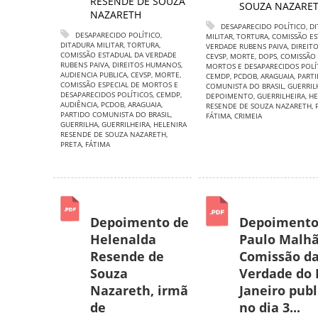
RESENDE DE SOUZA
SOUZA NAZARE
NAZARETH
DESAPARECIDO POLÍTICO
,
DI
DESAPARECIDO POLÍTICO
,
MILITAR
,
TORTURA
,
COMISSÃO ES
DITADURA MILITAR
,
TORTURA
,
VERDADE RUBENS PAIVA
,
DIREIT
COMISSÃO ESTADUAL DA VERDADE
CEVSP
,
MORTE
,
DOPS
,
COMISSÃO 
RUBENS PAIVA
,
DIREITOS HUMANOS
,
MORTOS E DESAPARECIDOS POLÍ
AUDIENCIA PUBLICA
,
CEVSP
,
MORTE
,
CEMDP
,
PCDOB
,
ARAGUAIA
,
PART
COMISSÃO ESPECIAL DE MORTOS E
COMUNISTA DO BRASIL
,
GUERRIL
DESAPARECIDOS POLÍTICOS
,
CEMDP
,
DEPOIMENTO
,
GUERRILHEIRA
,
HE
AUDIÊNCIA
,
PCDOB
,
ARAGUAIA
,
RESENDE DE SOUZA NAZARETH
,
PARTIDO COMUNISTA DO BRASIL
,
FÁTIMA
,
CRIMEIA
GUERRILHA
,
GUERRILHEIRA
,
HELENIRA
RESENDE DE SOUZA NAZARETH
,
PRETA
,
FÁTIMA
Depoimento de
Depoimento
Helenalda
Paulo Malhã
Resende de
Comissão d
Souza
Verdade do 
Nazareth, irmã
Janeiro pub
de
no dia 3...