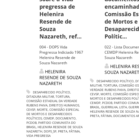
pregressa de
encaminhad
Helenira
Comissão Es
Resende de
de Mortos e
Souza
Desapareci
Nazareth, ref...
Polític...
004 - DOPS Vida
022 - Lista Docume
Pregressa Indiciado 1967
CEMDP Helenira Re
Helenira Resende de
Souza Nazareth
Souza Nazareth
HELENIRA RE
HELENIRA
SOUZA NAZARE
RESENDE DE SOUZA
DESAPARECIDO POLÍTICO
,
DI
NAZARETH
MILITAR
,
TORTURA
,
COMISSÃO ES
VERDADE RUBENS PAIVA
,
DIREIT
DESAPARECIDO POLÍTICO
,
CEVSP
,
MORTE
,
COMISSÃO ESPECI
DITADURA MILITAR
,
TORTURA
,
MORTOS E DESAPARECIDOS POLÍ
COMISSÃO ESTADUAL DA VERDADE
CEMDP
,
PCDOB
,
PARTIDO COMUN
RUBENS PAIVA
,
DIREITOS HUMANOS
,
BRASIL
,
GUERRILHA
,
LISTA
,
GUERRI
CEVSP
,
MORTE
,
COMISSÃO ESPECIAL
HELENIRA RESENDE DE SOUZA 
DE MORTOS E DESAPARECIDOS
PRETA
,
FÁTIMA
,
DOCUMENTOS AR
POLÍTICOS
,
CEMDP
,
DOCUMENTO
,
PCDOB
,
PARTIDO COMUNISTA DO
BRASIL
,
HELENIRA RESENDE DE SOUZA
NAZARETH
,
DOPS_SP
,
PRETA
,
FÁTIMA
,
VIDA PREGRESSA