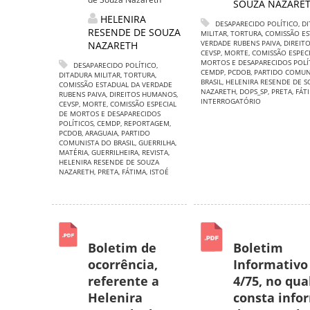
SOUZA NAZARE
HELENIRA
DESAPARECIDO POLÍTICO
,
DI
RESENDE DE SOUZA
MILITAR
,
TORTURA
,
COMISSÃO ES
VERDADE RUBENS PAIVA
,
DIREIT
NAZARETH
CEVSP
,
MORTE
,
COMISSÃO ESPECI
MORTOS E DESAPARECIDOS POLÍ
DESAPARECIDO POLÍTICO
,
CEMDP
,
PCDOB
,
PARTIDO COMUN
DITADURA MILITAR
,
TORTURA
,
BRASIL
,
HELENIRA RESENDE DE S
COMISSÃO ESTADUAL DA VERDADE
NAZARETH
,
DOPS_SP
,
PRETA
,
FÁT
RUBENS PAIVA
,
DIREITOS HUMANOS
,
INTERROGATÓRIO
CEVSP
,
MORTE
,
COMISSÃO ESPECIAL
DE MORTOS E DESAPARECIDOS
POLÍTICOS
,
CEMDP
,
REPORTAGEM
,
PCDOB
,
ARAGUAIA
,
PARTIDO
COMUNISTA DO BRASIL
,
GUERRILHA
,
MATÉRIA
,
GUERRILHEIRA
,
REVISTA
,
HELENIRA RESENDE DE SOUZA
NAZARETH
,
PRETA
,
FÁTIMA
,
ISTOÉ
Boletim de
Boletim
ocorrência,
Informativo
referente a
4/75, no qua
Helenira
consta info