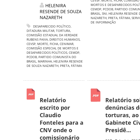
CEVSP
,
MORTE
,
FICHA
,
COMISSÃO 
HELENIRA
MORTOS E DESAPARECIDOS POLÍ
CEMDP
,
PCDOB
,
PARTIDO COMUN
RESENDE DE SOUZA
BRASIL
,
SNI
,
HELENIRA RESENDE 
NAZARETH
NAZARETH
,
PRETA
,
FÁTIMA
,
SERV
DE INFORMAÇÃO
DESAPARECIDO POLÍTICO
,
DITADURA MILITAR
,
TORTURA
,
COMISSÃO ESTADUAL DA VERDADE
RUBENS PAIVA
,
DIREITOS HUMANOS
,
CEVSP
,
MORTE
,
FICHA
,
CENIMAR
,
COMISSÃO ESPECIAL DE MORTOS E
DESAPARECIDOS POLÍTICOS
,
CEMDP
,
PCDOB
,
PARTIDO COMUNISTA DO
BRASIL
,
MARINHA
,
HELENIRA RESENDE
DE SOUZA NAZARETH
,
PRETA
,
FÁTIMA
Relatório
Relatório s
escrito por
denúncias d
Claudio
torturas, ao
Fonteles para a
Gabinete Civ
CNV onde o
Presidê...
comissionário