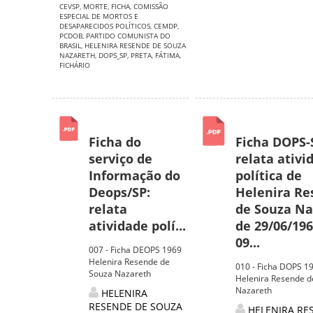
CEVSP
,
MORTE
,
FICHA
,
COMISSÃO
ESPECIAL DE MORTOS E
DESAPARECIDOS POLÍTICOS
,
CEMDP
,
PCDOB
,
PARTIDO COMUNISTA DO
BRASIL
,
HELENIRA RESENDE DE SOUZA
NAZARETH
,
DOPS_SP
,
PRETA
,
FÁTIMA
,
FICHÁRIO
Ficha do
Ficha DOPS-
serviço de
relata ativi
Informação do
política de
Deops/SP:
Helenira R
relata
de Souza Na
atividade polí...
de 29/06/196
09...
007 - Ficha DEOPS 1969
Helenira Resende de
010 - Ficha DOPS 1
Souza Nazareth
Helenira Resende d
Nazareth
HELENIRA
RESENDE DE SOUZA
HELENIRA RE