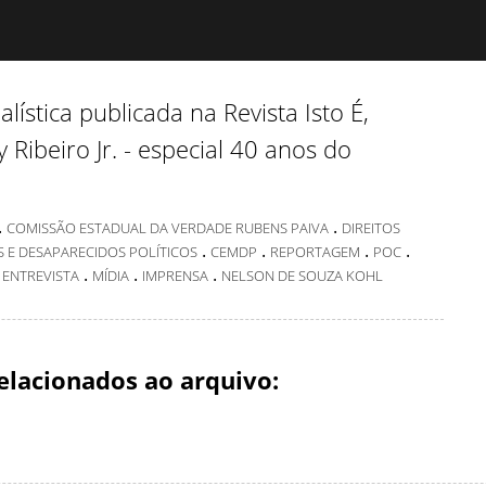
lística publicada na Revista Isto É,
 Ribeiro Jr. - especial 40 anos do
.
.
COMISSÃO ESTADUAL DA VERDADE RUBENS PAIVA
DIREITOS
.
.
.
.
 E DESAPARECIDOS POLÍTICOS
CEMDP
REPORTAGEM
POC
.
.
.
.
ENTREVISTA
MÍDIA
IMPRENSA
NELSON DE SOUZA KOHL
elacionados ao arquivo: