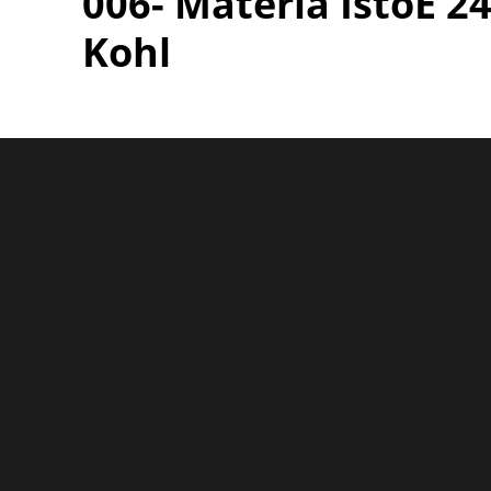
006- Matéria IstoÉ 
Kohl