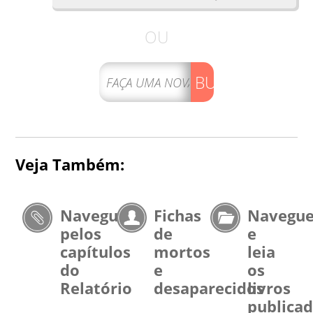
OU
BUSCAR
Veja Também:
Navegue
Fichas
Navegu
pelos
de
e
capítulos
mortos
leia
do
e
os
Relatório
desaparecidos
livros
publica