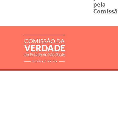
pela
Comissã
RELATÓRIO
MORTOS E DESAPARECIDOS