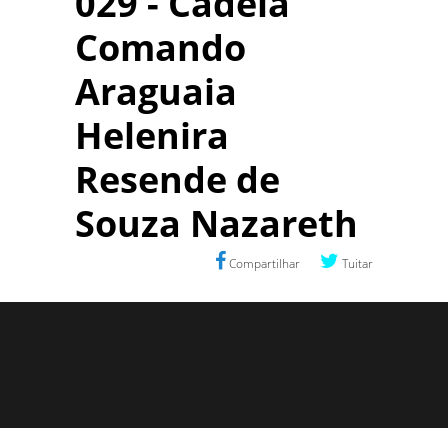
029 - Cadeia
Comando
Araguaia
Helenira
Resende de
Souza Nazareth
Compartilhar
Tuitar