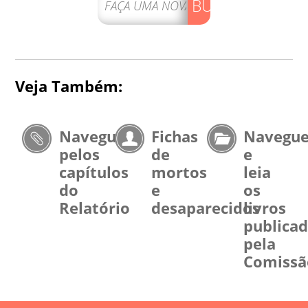
BUSCAR
Veja Também:
Navegue
Fichas
Navegu
pelos
de
e
capítulos
mortos
leia
do
e
os
Relatório
desaparecidos
livros
publica
pela
Comissã