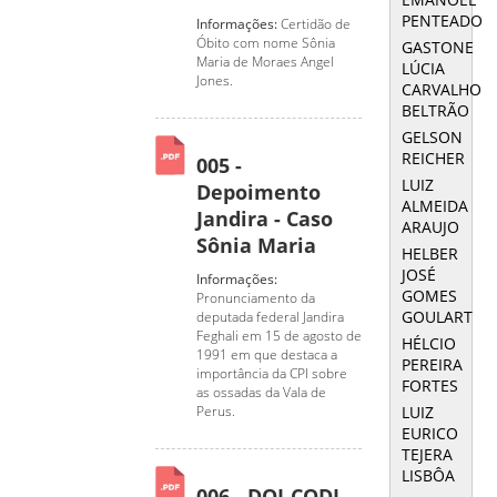
PENTEADO
Informações:
Certidão de
Óbito com nome Sônia
GASTONE
Maria de Moraes Angel
LÚCIA
Jones.
CARVALHO
BELTRÃO
GELSON
REICHER
005 -
LUIZ
Depoimento
ALMEIDA
Jandira - Caso
ARAUJO
Sônia Maria
HELBER
JOSÉ
Informações:
GOMES
Pronunciamento da
GOULART
deputada federal Jandira
Feghali em 15 de agosto de
HÉLCIO
1991 em que destaca a
PEREIRA
importância da CPI sobre
FORTES
as ossadas da Vala de
LUIZ
Perus.
EURICO
TEJERA
LISBÔA
006 - DOI-CODI