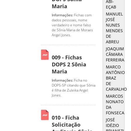
ABI-
Maria
EÇAB
MANUEL
Informações:
Fichas com
JOSÉ
dados pessoais, nome
NUNES
verdadeiro e nome falso
de Sônia Maria de Moraes
MENDES
Angel Jones.
DE
ABREU
JOAQUIM
CÂMARA
009 - Fichas
FERREIRA
DOPS 2 Sônia
MARCO
Maria
ANTÔNIO
BRAZ
Informações:
Ficha no
DE
DOPS-SP citando que Sônia
CARVALHO
é filha de Zuleika Angel
Jones.
MARCOS
NONATO
DA
FONSECA
010 - Ficha
JOSÉ
Solicitação
IDÉZIO
BRIANEZI