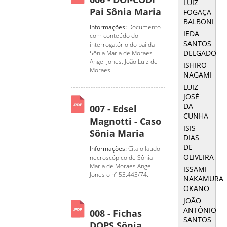
LUIZ
Pai Sônia Maria
FOGAÇA
BALBONI
Informações:
Documento
IEDA
com conteúdo do
SANTOS
interrogatório do pai da
DELGADO
Sônia Maria de Moraes
Angel Jones, João Luiz de
ISHIRO
Moraes.
NAGAMI
LUIZ
JOSÉ
DA
007 - Edsel
CUNHA
Magnotti - Caso
ISIS
Sônia Maria
DIAS
DE
Informações:
Cita o laudo
OLIVEIRA
necroscópico de Sônia
Maria de Moraes Angel
ISSAMI
Jones o nº 53.443/74.
NAKAMURA
OKANO
JOÃO
ANTÔNIO
008 - Fichas
SANTOS
DOPS Sônia