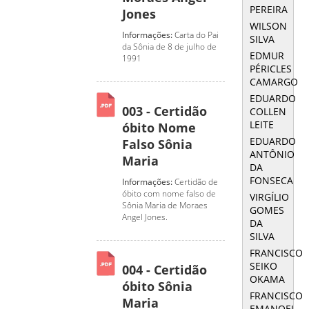
PEREIRA
Jones
WILSON
Informações:
Carta do Pai
SILVA
da Sônia de 8 de julho de
EDMUR
1991
PÉRICLES
CAMARGO
EDUARDO
003 - Certidão
COLLEN
LEITE
óbito Nome
EDUARDO
Falso Sônia
ANTÔNIO
Maria
DA
FONSECA
Informações:
Certidão de
óbito com nome falso de
VIRGÍLIO
Sônia Maria de Moraes
GOMES
Angel Jones.
DA
SILVA
FRANCISCO
SEIKO
004 - Certidão
OKAMA
óbito Sônia
FRANCISCO
Maria
EMANOEL