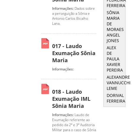
FERREIRA
Informações:
Dados sobre
SÔNIA
a perseguição a Sônia e
MARIA
Antonio Carlos Bicalho
DE
Lana.
MORAES
ANGEL
JONES
017 - Laudo
ALEX
Exumação Sônia
DE
PAULA
Maria
XAVIER
Informações:
PEREIRA
ALEXANDRE
VANNUCCHI
LEME
018 - Laudo
DORIVAL
Exumação IML
FERREIRA
Sônia Maria
Informações:
Laudo de
Exumação referente ao
pedido da 2ª e 3ª Auditoria
Militar para o caso de Sônia