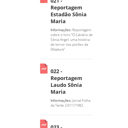
021 -
Reportagem
Estadão Sônia
Maria
Informações:
Reportagem
sobre o livro “O Calvário de
Sônia Angel: uma história
de terror nos porões da
Ditadura”.
022 -
Reportagem
Laudo Sônia
Maria
Informações:
Jornal Folha
da Tarde 23/11/1982.
023 -