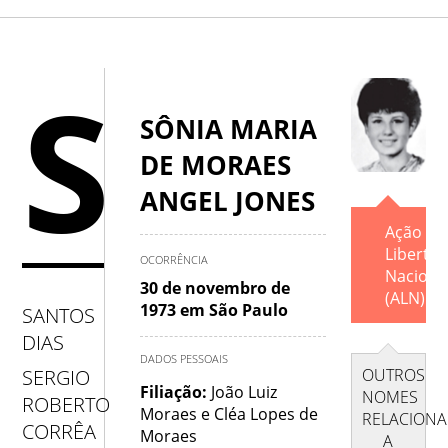
A
.
B
.
C
.
D
.
E
.
F
.
G
.
H
S
.
I
.
J
.
K
.
L
.
M
.
N
.
O
.
SÔNIA MARIA
DE MORAES
P
.
Q
.
R
.
S
.
T
.
U
.
V
.
ANGEL JONES
W
.
X
.
Y
.
Z
Ação
Liberta
OCORRÊNCIA
Naciona
30 de novembro de
(ALN).
1973 em São Paulo
SANTOS
DIAS
DADOS PESSOAIS
OUTROS
SERGIO
Filiação:
João Luiz
NOMES
ROBERTO
Moraes e Cléa Lopes de
RELACION
CORRÊA
Moraes
A