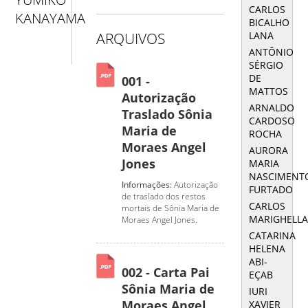
CARLOS
KANAYAMA
BICALHO
LANA
ARQUIVOS
ANTÔNIO
SÉRGIO
DE
001 -
MATTOS
Autorização
ARNALDO
Traslado Sônia
CARDOSO
Maria de
ROCHA
Moraes Angel
AURORA
Jones
MARIA
NASCIMENT
Informações:
Autorização
FURTADO
de traslado dos restos
CARLOS
mortais de Sônia Maria de
MARIGHELL
Moraes Angel Jones.
CATARINA
HELENA
ABI-
002 - Carta Pai
EÇAB
Sônia Maria de
IURI
Moraes Angel
XAVIER