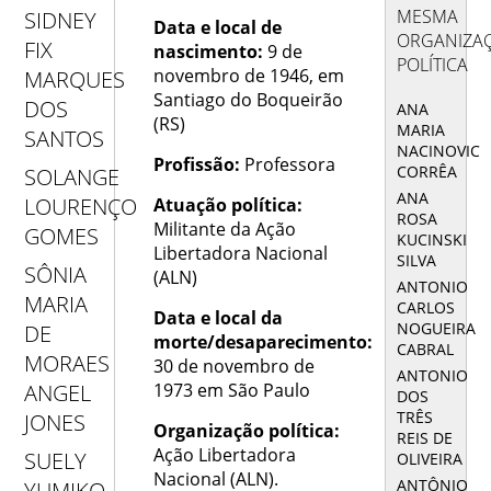
MESMA
SIDNEY
Data e local de
ORGANIZA
FIX
nascimento:
9 de
POLÍTICA
novembro de 1946, em
MARQUES
Santiago do Boqueirão
DOS
ANA
(RS)
MARIA
SANTOS
NACINOVIC
Profissão:
Professora
CORRÊA
SOLANGE
ANA
LOURENÇO
Atuação política:
ROSA
Militante da Ação
GOMES
KUCINSKI
Libertadora Nacional
SILVA
SÔNIA
(ALN)
ANTONIO
MARIA
CARLOS
Data e local da
NOGUEIRA
DE
morte/desaparecimento:
CABRAL
MORAES
30 de novembro de
ANTONIO
1973 em São Paulo
ANGEL
DOS
TRÊS
JONES
Organização política:
REIS DE
Ação Libertadora
SUELY
OLIVEIRA
Nacional (ALN).
ANTÔNIO
YUMIKO