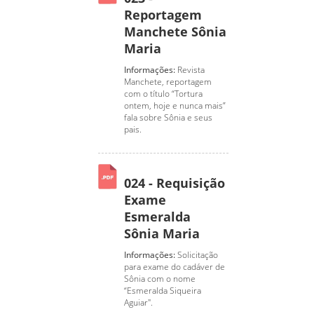
Reportagem
Manchete Sônia
Maria
Informações:
Revista
Manchete, reportagem
com o título “Tortura
ontem, hoje e nunca mais”
fala sobre Sônia e seus
pais.
024 - Requisição
Exame
Esmeralda
Sônia Maria
Informações:
Solicitação
para exame do cadáver de
Sônia com o nome
“Esmeralda Siqueira
Aguiar".