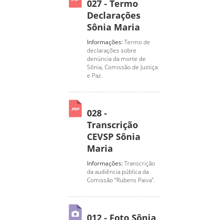
027 - Termo
Declarações
Sônia Maria
Informações:
Termo de
declarações sobre
denúncia da morte de
Sônia, Comissão de Justiça
e Paz.
028 -
Transcrição
CEVSP Sônia
Maria
Informações:
Transcrição
da audiência pública da
Comissão “Rubens Paiva”.
012 - Foto Sônia