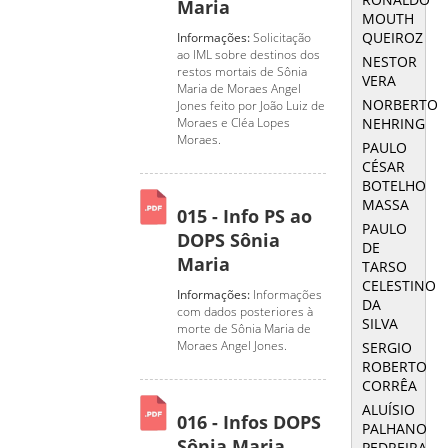
Maria
MOUTH
QUEIROZ
Informações:
Solicitação
ao IML sobre destinos dos
NESTOR
restos mortais de Sônia
VERA
Maria de Moraes Angel
NORBERTO
Jones feito por João Luiz de
NEHRING
Moraes e Cléa Lopes
Moraes.
PAULO
CÉSAR
BOTELHO
MASSA
015 - Info PS ao
PAULO
DOPS Sônia
DE
Maria
TARSO
CELESTINO
Informações:
Informações
DA
com dados posteriores à
SILVA
morte de Sônia Maria de
Moraes Angel Jones.
SERGIO
ROBERTO
CORRÊA
ALUÍSIO
016 - Infos DOPS
PALHANO
Sônia Maria
PEDREIRA