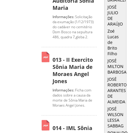
Auditoria Sônia
JOSÉ
Maria
JULIO
Informações:
Solicitação
DE
da exumação (1/12/1973)
ARAÚJO
do cadáver no cemitério
Zoé
Dom Bosco na sepultura
Lucas
486, quadra 7,gleba 2.
de
Brito
Filho
013 - II Exercito
JOSÉ
Sônia Maria de
MILTON
BARBOSA
Moraes Angel
JOSÉ
Jones
ROBERTO
ARANTES
Informações:
Ficha com
dados sobre a causa da
DE
morte de Sônia Maria de
ALMEIDA
Moraes Angel Jones.
JOSÉ
WILSON
LESSA
SABBAG
014 - IML Sônia
RONALDO