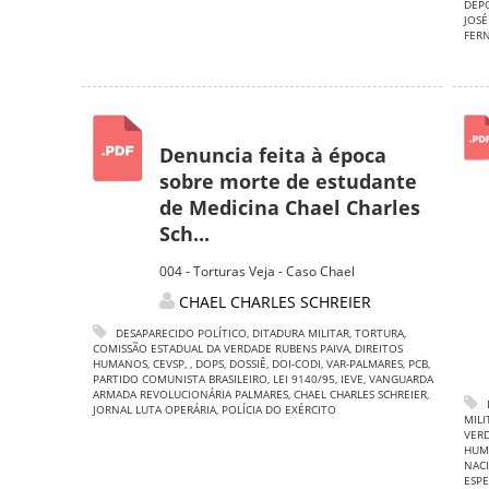
DEP
JOSÉ
FER
Denuncia feita à época
sobre morte de estudante
de Medicina Chael Charles
Sch...
004 - Torturas Veja - Caso Chael
CHAEL CHARLES SCHREIER
DESAPARECIDO POLÍTICO
,
DITADURA MILITAR
,
TORTURA
,
COMISSÃO ESTADUAL DA VERDADE RUBENS PAIVA
,
DIREITOS
HUMANOS
,
CEVSP
,
,
DOPS
,
DOSSIÊ
,
DOI-CODI
,
VAR-PALMARES
,
PCB
,
PARTIDO COMUNISTA BRASILEIRO
,
LEI 9140/95
,
IEVE
,
VANGUARDA
ARMADA REVOLUCIONÁRIA PALMARES
,
CHAEL CHARLES SCHREIER
,
JORNAL LUTA OPERÁRIA
,
POLÍCIA DO EXÉRCITO
MILI
VERD
HUM
NAC
ESPE