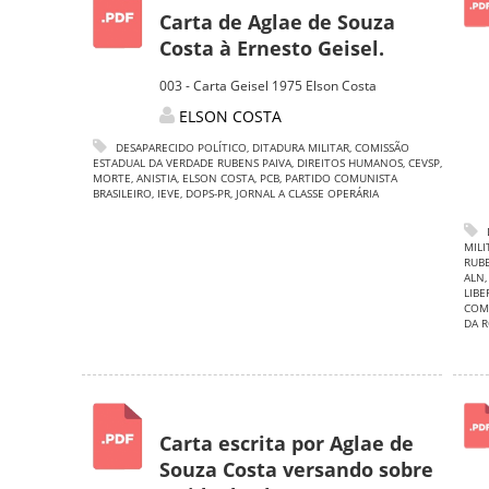
Carta de Aglae de Souza
Costa à Ernesto Geisel.
003 - Carta Geisel 1975 Elson Costa
ELSON COSTA
DESAPARECIDO POLÍTICO
,
DITADURA MILITAR
,
COMISSÃO
ESTADUAL DA VERDADE RUBENS PAIVA
,
DIREITOS HUMANOS
,
CEVSP
,
MORTE
,
ANISTIA
,
ELSON COSTA
,
PCB
,
PARTIDO COMUNISTA
BRASILEIRO
,
IEVE
,
DOPS-PR
,
JORNAL A CLASSE OPERÁRIA
MILI
RUBE
ALN
LIB
COMU
DA 
Carta escrita por Aglae de
Souza Costa versando sobre