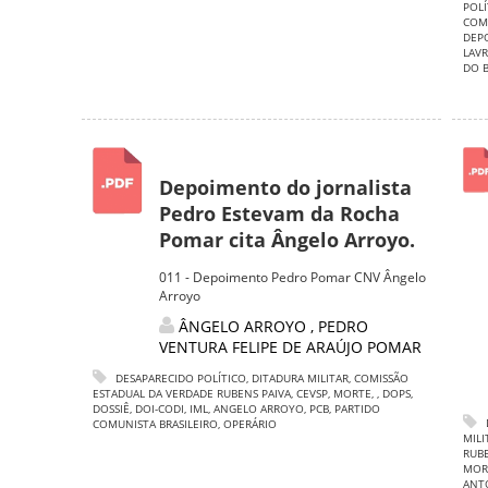
POLÍ
COMU
DEP
LAV
DO B
Depoimento do jornalista
Pedro Estevam da Rocha
Pomar cita Ângelo Arroyo.
011 - Depoimento Pedro Pomar CNV Ângelo
Arroyo
ÂNGELO ARROYO
,
PEDRO
VENTURA FELIPE DE ARAÚJO POMAR
DESAPARECIDO POLÍTICO
,
DITADURA MILITAR
,
COMISSÃO
ESTADUAL DA VERDADE RUBENS PAIVA
,
CEVSP
,
MORTE
,
,
DOPS
,
DOSSIÊ
,
DOI-CODI
,
IML
,
ANGELO ARROYO
,
PCB
,
PARTIDO
COMUNISTA BRASILEIRO
,
OPERÁRIO
MILI
RUBE
MOR
ANTO