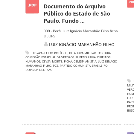
Documento do Arquivo
Público do Estado de São
Paulo, Fundo ...
009 - Perfil Luiz Ignácio Maranhão Filho ficha
DEOPS
LUIZ IGNÁCIO MARANHÃO FILHO
DESAPARECIDO POLÍTICO
,
DITADURA MILITAR
,
TORTURA
,
COMISSÃO ESTADUAL DA VERDADE RUBENS PAIVA
,
DIREITOS
HUMANOS
,
CEVSP
,
MORTE
,
FICHA
,
CEMDP
,
ANISTIA
,
LUIZ IGNACIO
MARANHAO FILHO
,
PCB
,
PARTIDO COMUNISTA BRASILEIRO
,
DOPS/SP
,
DEOPS/SP
MILI
VERD
HUM
LUIZ
PART
PRO
BUS