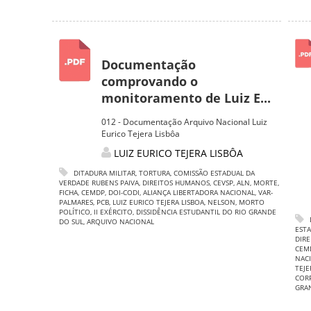
Documentação
comprovando o
monitoramento de Luiz E...
012 - Documentação Arquivo Nacional Luiz
Eurico Tejera Lisbôa
LUIZ EURICO TEJERA LISBÔA
DITADURA MILITAR
,
TORTURA
,
COMISSÃO ESTADUAL DA
VERDADE RUBENS PAIVA
,
DIREITOS HUMANOS
,
CEVSP
,
ALN
,
MORTE
,
FICHA
,
CEMDP
,
DOI-CODI
,
ALIANÇA LIBERTADORA NACIONAL
,
VAR-
PALMARES
,
PCB
,
LUIZ EURICO TEJERA LISBOA
,
NELSON
,
MORTO
POLÍTICO
,
II EXÉRCITO
,
DISSIDÊNCIA ESTUDANTIL DO RIO GRANDE
DO SUL
,
ARQUIVO NACIONAL
ESTA
DIR
CEM
NAC
TEJE
COR
GRA