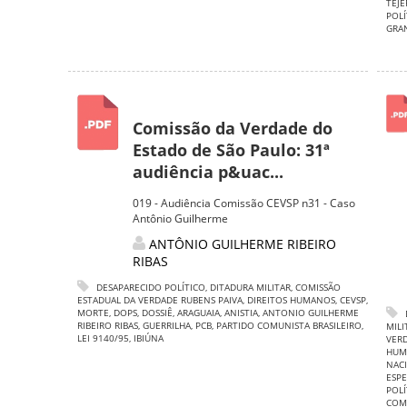
TEJE
POLÍ
GRA
Comissão da Verdade do
Estado de São Paulo: 31ª
audiência p&uac...
019 - Audiência Comissão CEVSP n31 - Caso
Antônio Guilherme
ANTÔNIO GUILHERME RIBEIRO
RIBAS
DESAPARECIDO POLÍTICO
,
DITADURA MILITAR
,
COMISSÃO
ESTADUAL DA VERDADE RUBENS PAIVA
,
DIREITOS HUMANOS
,
CEVSP
,
MORTE
,
DOPS
,
DOSSIÊ
,
ARAGUAIA
,
ANISTIA
,
ANTONIO GUILHERME
RIBEIRO RIBAS
,
GUERRILHA
,
PCB
,
PARTIDO COMUNISTA BRASILEIRO
,
MILI
LEI 9140/95
,
IBIÚNA
VERD
HUM
NAC
ESPE
POLÍ
COMU