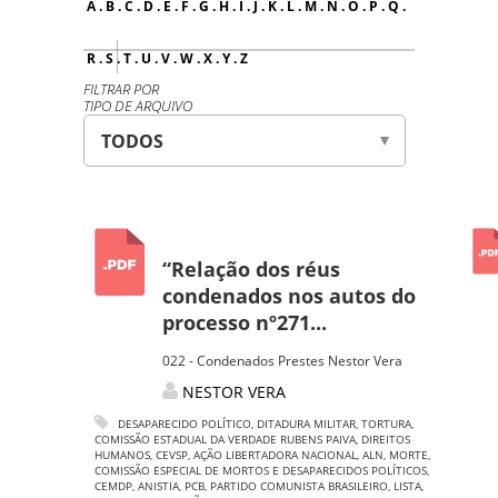
A
.
B
.
C
.
D
.
E
.
F
.
G
.
H
.
I
.
J
.
K
.
L
.
M
.
N
.
O
.
P
.
Q
.
R
.
S
.
T
.
U
.
V
.
W
.
X
.
Y
.
Z
FILTRAR POR
TIPO DE ARQUIVO
“Relação dos réus
condenados nos autos do
processo nº271...
022 - Condenados Prestes Nestor Vera
NESTOR VERA
DESAPARECIDO POLÍTICO
,
DITADURA MILITAR
,
TORTURA
,
COMISSÃO ESTADUAL DA VERDADE RUBENS PAIVA
,
DIREITOS
HUMANOS
,
CEVSP
,
AÇÃO LIBERTADORA NACIONAL
,
ALN
,
MORTE
,
COMISSÃO ESPECIAL DE MORTOS E DESAPARECIDOS POLÍTICOS
,
CEMDP
,
ANISTIA
,
PCB
,
PARTIDO COMUNISTA BRASILEIRO
,
LISTA
,