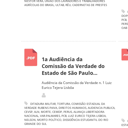
NESTOR VERA
,
UNIÃO DOS LAVRADORES E TRABALHADORES
AGRÍCOLAS DO BRASIL
,
ULTAB
,
RÉU
,
CADERNETAS DE PRESTES
DOP
PCB
,
PERS
OAB
1a Audiência da
Comissão da Verdade do
Estado de São Paulo...
Audiência da Comissão da Verdade n. 1 Luiz
Eurico Tejera Lisbôa
DITADURA MILITAR
,
TORTURA
,
COMISSÃO ESTADUAL DA
VERDADE RUBENS PAIVA
,
DIREITOS HUMANOS
,
AUDIENCIA PUBLICA
,
CEVSP
,
ALN
,
MORTE
,
CEMDP
,
PERUS
,
ALIANÇA LIBERTADORA
NACIONAL
,
VAR-PALMARES
,
PCB
,
LUIZ EURICO TEJERA LISBOA
,
NELSON
,
MORTO POLÍTICO
,
DISSIDÊNCIA ESTUDANTIL DO RIO
GRANDE DO SUL
ESTA