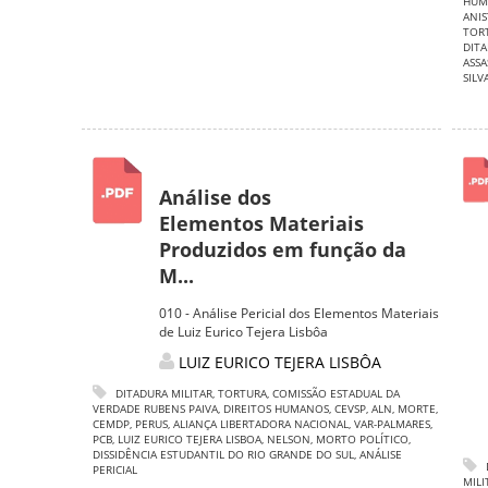
HUM
ANIS
TOR
DIT
ASSA
SIL
Análise dos
Elementos Materiais
Produzidos em função da
M...
010 - Análise Pericial dos Elementos Materiais
de Luiz Eurico Tejera Lisbôa
LUIZ EURICO TEJERA LISBÔA
DITADURA MILITAR
,
TORTURA
,
COMISSÃO ESTADUAL DA
VERDADE RUBENS PAIVA
,
DIREITOS HUMANOS
,
CEVSP
,
ALN
,
MORTE
,
CEMDP
,
PERUS
,
ALIANÇA LIBERTADORA NACIONAL
,
VAR-PALMARES
,
PCB
,
LUIZ EURICO TEJERA LISBOA
,
NELSON
,
MORTO POLÍTICO
,
DISSIDÊNCIA ESTUDANTIL DO RIO GRANDE DO SUL
,
ANÁLISE
PERICIAL
MILI