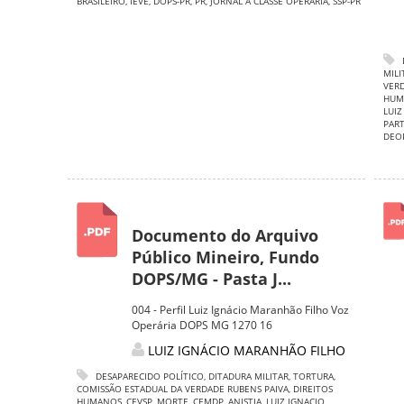
BRASILEIRO
,
IEVE
,
DOPS-PR
,
PR
,
JORNAL A CLASSE OPERÁRIA
,
SSP-PR
MILI
VERD
HUM
LUIZ
PART
DEO
Documento do Arquivo
Público Mineiro, Fundo
DOPS/MG - Pasta J...
004 - Perfil Luiz Ignácio Maranhão Filho Voz
Operária DOPS MG 1270 16
LUIZ IGNÁCIO MARANHÃO FILHO
DESAPARECIDO POLÍTICO
,
DITADURA MILITAR
,
TORTURA
,
COMISSÃO ESTADUAL DA VERDADE RUBENS PAIVA
,
DIREITOS
HUMANOS
,
CEVSP
,
MORTE
,
CEMDP
,
ANISTIA
,
LUIZ IGNACIO