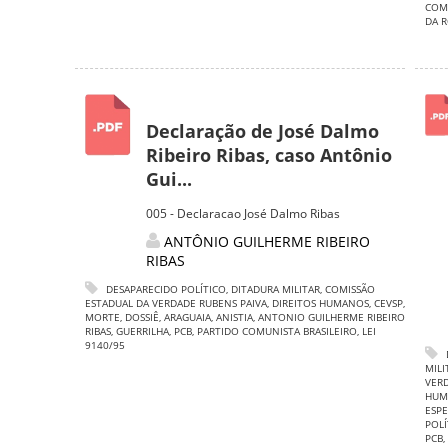
COMU
DA 
Declaração de José Dalmo
Ribeiro Ribas, caso Antônio
Gui...
005 - Declaracao José Dalmo Ribas
ANTÔNIO GUILHERME RIBEIRO
RIBAS
DESAPARECIDO POLÍTICO
,
DITADURA MILITAR
,
COMISSÃO
ESTADUAL DA VERDADE RUBENS PAIVA
,
DIREITOS HUMANOS
,
CEVSP
,
MORTE
,
DOSSIÊ
,
ARAGUAIA
,
ANISTIA
,
ANTONIO GUILHERME RIBEIRO
RIBAS
,
GUERRILHA
,
PCB
,
PARTIDO COMUNISTA BRASILEIRO
,
LEI
9140/95
MILI
VERD
HUM
ESPE
POLÍ
PCB
,