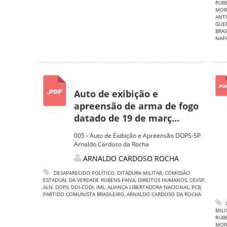
RUBE
MOR
ANTO
GUE
BRAS
NAP
Auto de exibição e
apreensão de arma de fogo
datado de 19 de març...
005 - Auto de Exibição e Apreensão DOPS-SP
Arnaldo Cardoso da Rocha
ARNALDO CARDOSO ROCHA
DESAPARECIDO POLÍTICO
,
DITADURA MILITAR
,
COMISSÃO
ESTADUAL DA VERDADE RUBENS PAIVA
,
DIREITOS HUMANOS
,
CEVSP
,
ALN
,
DOPS
,
DOI-CODI
,
IML
,
ALIANÇA LIBERTADORA NACIONAL
,
PCB
,
PARTIDO COMUNISTA BRASILEIRO
,
ARNALDO CARDOSO DA ROCHA
MILI
RUBE
MOR