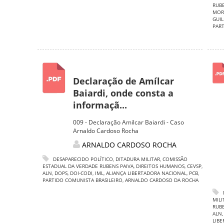
RUBE
MOR
GUIL
PART
Declaração de Amílcar
Baiardi, onde consta a
informaçã...
009 - Declaração Amilcar Baiardi - Caso
Arnaldo Cardoso Rocha
ARNALDO CARDOSO ROCHA
DESAPARECIDO POLÍTICO
,
DITADURA MILITAR
,
COMISSÃO
ESTADUAL DA VERDADE RUBENS PAIVA
,
DIREITOS HUMANOS
,
CEVSP
,
ALN
,
DOPS
,
DOI-CODI
,
IML
,
ALIANÇA LIBERTADORA NACIONAL
,
PCB
,
PARTIDO COMUNISTA BRASILEIRO
,
ARNALDO CARDOSO DA ROCHA
MILI
RUBE
ALN
LIB