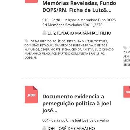
Memórias Reveladas, Fundo
DOPS/RN. Ficha de Luiz&...
010 - Perfil Luiz Ignácio Maranhão Filho DOPS
RN Memórias Reveladas 60411_3370
LUIZ IGNÁCIO MARANHÃO FILHO
DESAPARECIDO POLÍTICO
,
DITADURA MILITAR
,
TORTURA
,
COMISSÃO ESTADUAL DA VERDADE RUBENS PAIVA
,
DIREITOS
HUMANOS
,
CEVSP
,
MORTE
,
FICHA
,
CEMDP
,
ANISTIA
,
LUIZ IGNACIO
DA V
MARANHAO FILHO
,
PCB
,
PARTIDO COMUNISTA BRASILEIRO
,
ALN
DOPS/RN
MOR
BEN
Documento evidencia a
perseguição política à Joel
José...
004 - Carta do Chile Joel José de Carvalho
JOEL JOSÉ DE CARVALHO