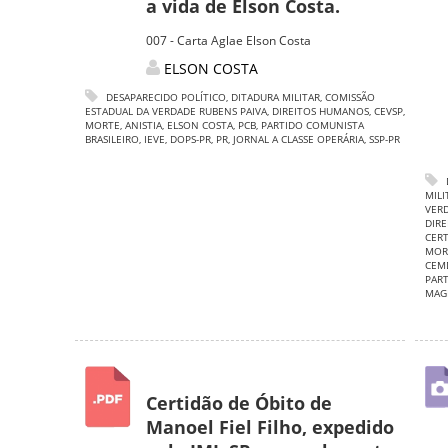
a vida de Elson Costa.
007 - Carta Aglae Elson Costa
ELSON COSTA
DESAPARECIDO POLÍTICO
,
DITADURA MILITAR
,
COMISSÃO
ESTADUAL DA VERDADE RUBENS PAIVA
,
DIREITOS HUMANOS
,
CEVSP
,
MORTE
,
ANISTIA
,
ELSON COSTA
,
PCB
,
PARTIDO COMUNISTA
BRASILEIRO
,
IEVE
,
DOPS-PR
,
PR
,
JORNAL A CLASSE OPERÁRIA
,
SSP-PR
MILI
VERD
DIR
CER
MORT
CEM
PART
MAG
Certidão de Óbito de
Manoel Fiel Filho, expedido