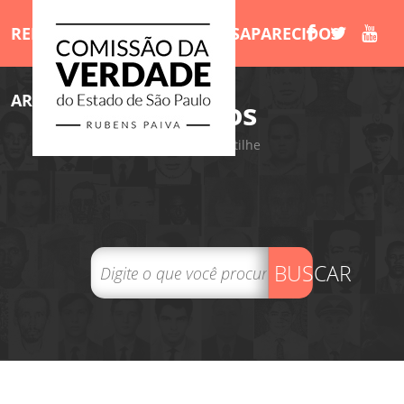
RELATÓRIO
MORTOS E DESAPARECIDOS
ARQUIVOS
LIVROS
/Arquivos
Tweet
Compartilhe
BUSCAR