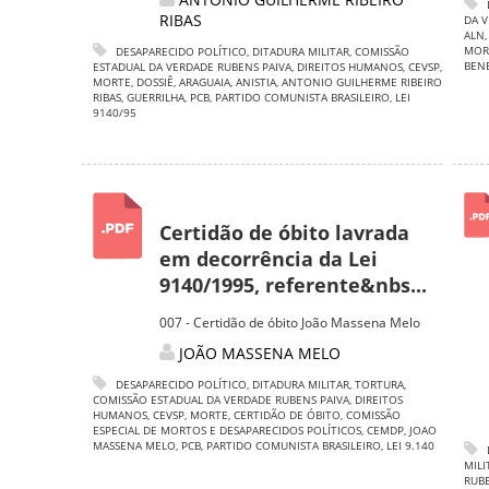
RIBAS
DA V
ALN
MOR
DESAPARECIDO POLÍTICO
,
DITADURA MILITAR
,
COMISSÃO
BEN
ESTADUAL DA VERDADE RUBENS PAIVA
,
DIREITOS HUMANOS
,
CEVSP
,
MORTE
,
DOSSIÊ
,
ARAGUAIA
,
ANISTIA
,
ANTONIO GUILHERME RIBEIRO
RIBAS
,
GUERRILHA
,
PCB
,
PARTIDO COMUNISTA BRASILEIRO
,
LEI
9140/95
Certidão de óbito lavrada
em decorrência da Lei
9140/1995, referente&nbs...
007 - Certidão de óbito João Massena Melo
JOÃO MASSENA MELO
DESAPARECIDO POLÍTICO
,
DITADURA MILITAR
,
TORTURA
,
COMISSÃO ESTADUAL DA VERDADE RUBENS PAIVA
,
DIREITOS
HUMANOS
,
CEVSP
,
MORTE
,
CERTIDÃO DE ÓBITO
,
COMISSÃO
ESPECIAL DE MORTOS E DESAPARECIDOS POLÍTICOS
,
CEMDP
,
JOAO
MASSENA MELO
,
PCB
,
PARTIDO COMUNISTA BRASILEIRO
,
LEI 9.140
MILI
RUBE