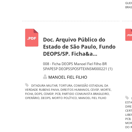
GUE
BRAS
Doc. Arquivo Público do
Estado de São Paulo, Fundo
DEOPS/SP. Ficha&a...
008 - Ficha DEOPS Manoel Fiel Filho BR
SPAPESP DEOPSSPOSFTEXNSM000221 (1)
MANOEL FIEL FILHO
DITADURA MILITAR
,
TORTURA
,
COMISSÃO ESTADUAL DA
VERDADE RUBENS PAIVA
,
DIREITOS HUMANOS
,
CEVSP
,
MORTE
,
FICHA
,
DOPS
,
CEMDP
,
PCB
,
PARTIDO COMUNISTA BRASILEIRO
,
OPERÁRIO
,
DEOPS
,
MORTO POLÍTICO
,
MANOEL FIEL FILHO
ESTA
DIR
CER
LIB
PCB
,
MOR
DO 