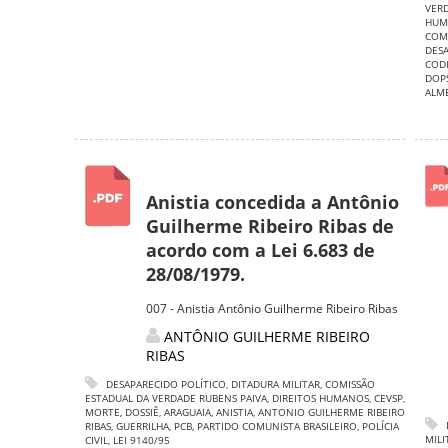
VERD
HUM
COMI
DESA
COD
DOPS
ALM
Anistia concedida a Antônio
Guilherme Ribeiro Ribas de
acordo com a Lei 6.683 de
28/08/1979.
007 - Anistia Antônio Guilherme Ribeiro Ribas
ANTÔNIO GUILHERME RIBEIRO
RIBAS
DESAPARECIDO POLÍTICO
,
DITADURA MILITAR
,
COMISSÃO
ESTADUAL DA VERDADE RUBENS PAIVA
,
DIREITOS HUMANOS
,
CEVSP
,
MORTE
,
DOSSIÊ
,
ARAGUAIA
,
ANISTIA
,
ANTONIO GUILHERME RIBEIRO
RIBAS
,
GUERRILHA
,
PCB
,
PARTIDO COMUNISTA BRASILEIRO
,
POLÍCIA
MILI
CIVIL
,
LEI 9140/95