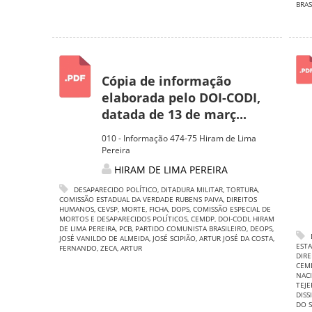
BRAS
Cópia de informação
elaborada pelo DOI-CODI,
datada de 13 de març...
010 - Informação 474-75 Hiram de Lima
Pereira
HIRAM DE LIMA PEREIRA
DESAPARECIDO POLÍTICO
,
DITADURA MILITAR
,
TORTURA
,
COMISSÃO ESTADUAL DA VERDADE RUBENS PAIVA
,
DIREITOS
HUMANOS
,
CEVSP
,
MORTE
,
FICHA
,
DOPS
,
COMISSÃO ESPECIAL DE
MORTOS E DESAPARECIDOS POLÍTICOS
,
CEMDP
,
DOI-CODI
,
HIRAM
DE LIMA PEREIRA
,
PCB
,
PARTIDO COMUNISTA BRASILEIRO
,
DEOPS
,
JOSÉ VANILDO DE ALMEIDA
,
JOSÉ SCIPIÃO
,
ARTUR JOSÉ DA COSTA
,
ESTA
FERNANDO
,
ZECA
,
ARTUR
DIR
CEM
NAC
TEJE
DISS
DO 