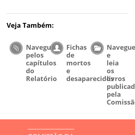
Veja Também:
Navegue
Fichas
Navegu
pelos
de
e
capítulos
mortos
leia
do
e
os
Relatório
desaparecidos
livros
publica
pela
Comissã