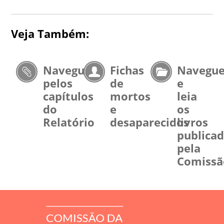
Veja Também:
Navegue
Fichas
Navegu
pelos
de
e
capítulos
mortos
leia
do
e
os
Relatório
desaparecidos
livros
publica
pela
Comissã