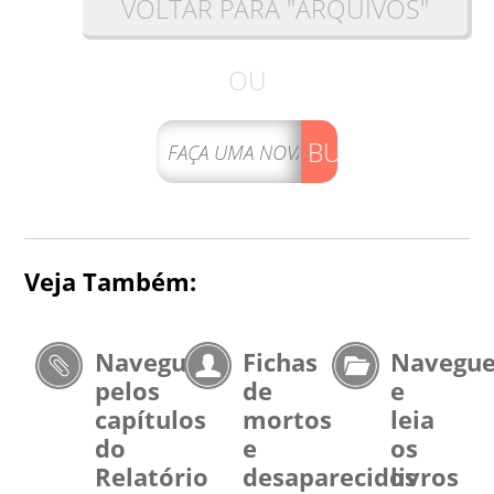
VOLTAR PARA "ARQUIVOS"
OU
BUSCAR
Veja Também:
Navegue
Fichas
Navegu
pelos
de
e
capítulos
mortos
leia
do
e
os
Relatório
desaparecidos
livros