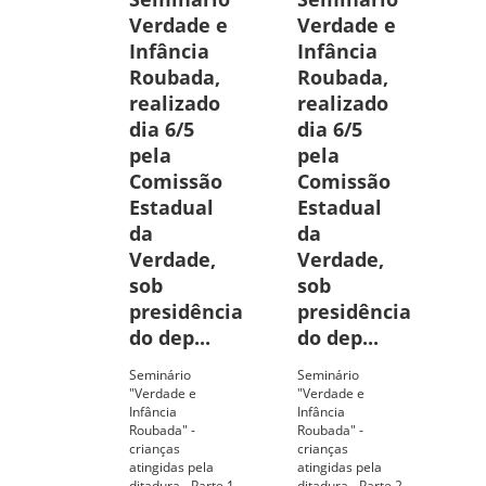
Verdade e
Verdade e
Infância
Infância
Roubada,
Roubada,
realizado
realizado
dia 6/5
dia 6/5
pela
pela
Comissão
Comissão
Estadual
Estadual
da
da
Verdade,
Verdade,
sob
sob
presidência
presidência
do dep...
do dep...
Seminário
Seminário
"Verdade e
"Verdade e
Infância
Infância
Roubada" -
Roubada" -
crianças
crianças
atingidas pela
atingidas pela
ditadura - Parte 1
ditadura - Parte 2