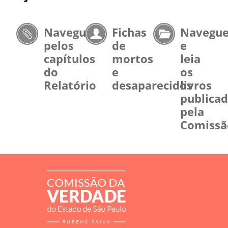
Navegue
Fichas
Navegu
pelos
de
e
capítulos
mortos
leia
do
e
os
Relatório
desaparecidos
livros
publica
pela
Comissã