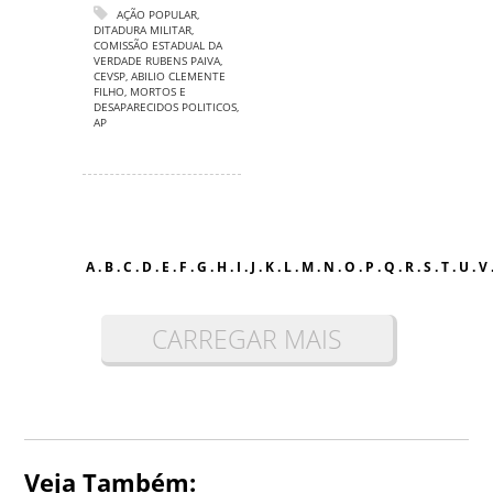
AÇÃO POPULAR
,
DITADURA MILITAR
,
COMISSÃO ESTADUAL DA
VERDADE RUBENS PAIVA
,
CEVSP
,
ABILIO CLEMENTE
FILHO
,
MORTOS E
DESAPARECIDOS POLITICOS
,
AP
A
.
B
.
C
.
D
.
E
.
F
.
G
.
H
.
I
.
J
.
K
.
L
.
M
.
N
.
O
.
P
.
Q
.
R
.
S
.
T
.
U
.
V
CARREGAR MAIS
Veja Também: