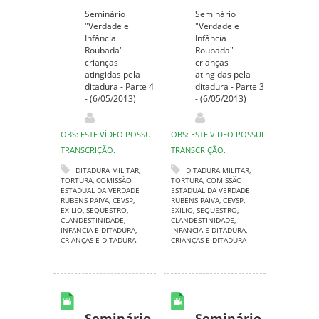
Seminário
Seminário
"Verdade e
"Verdade e
Infância
Infância
Roubada" -
Roubada" -
crianças
crianças
atingidas pela
atingidas pela
ditadura - Parte 4
ditadura - Parte 3
- (6/05/2013)
- (6/05/2013)
OBS: ESTE VÍDEO POSSUI
OBS: ESTE VÍDEO POSSUI
TRANSCRIÇÃO.
TRANSCRIÇÃO.
DITADURA MILITAR
,
DITADURA MILITAR
,
TORTURA
,
COMISSÃO
TORTURA
,
COMISSÃO
ESTADUAL DA VERDADE
ESTADUAL DA VERDADE
RUBENS PAIVA
,
CEVSP
,
RUBENS PAIVA
,
CEVSP
,
EXILIO
,
SEQUESTRO
,
EXILIO
,
SEQUESTRO
,
CLANDESTINIDADE
,
CLANDESTINIDADE
,
INFANCIA E DITADURA
,
INFANCIA E DITADURA
,
CRIANÇAS E DITADURA
CRIANÇAS E DITADURA
Seminário
Seminário