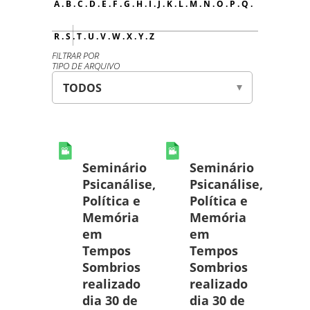
A
.
B
.
C
.
D
.
E
.
F
.
G
.
H
.
I
.
J
.
K
.
L
.
M
.
N
.
O
.
P
.
Q
.
R
.
S
.
T
.
U
.
V
.
W
.
X
.
Y
.
Z
FILTRAR POR
TIPO DE ARQUIVO
Seminário
Seminário
Psicanálise,
Psicanálise,
Política e
Política e
Memória
Memória
em
em
Tempos
Tempos
Sombrios
Sombrios
realizado
realizado
dia 30 de
dia 30 de