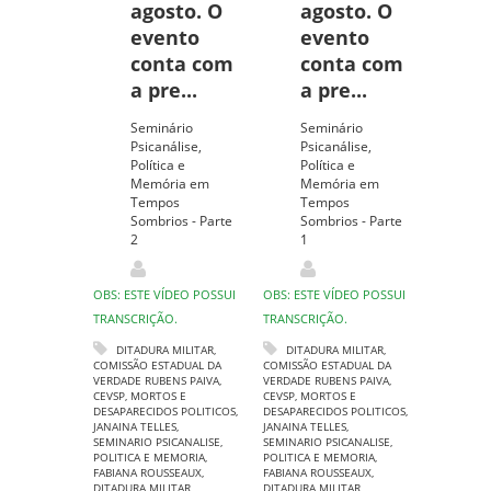
agosto. O
agosto. O
evento
evento
conta com
conta com
a pre...
a pre...
Seminário
Seminário
Psicanálise,
Psicanálise,
Política e
Política e
Memória em
Memória em
Tempos
Tempos
Sombrios - Parte
Sombrios - Parte
2
1
OBS: ESTE VÍDEO POSSUI
OBS: ESTE VÍDEO POSSUI
TRANSCRIÇÃO.
TRANSCRIÇÃO.
DITADURA MILITAR
,
DITADURA MILITAR
,
COMISSÃO ESTADUAL DA
COMISSÃO ESTADUAL DA
VERDADE RUBENS PAIVA
,
VERDADE RUBENS PAIVA
,
CEVSP
,
MORTOS E
CEVSP
,
MORTOS E
DESAPARECIDOS POLITICOS
,
DESAPARECIDOS POLITICOS
,
JANAINA TELLES
,
JANAINA TELLES
,
SEMINARIO PSICANALISE
,
SEMINARIO PSICANALISE
,
POLITICA E MEMORIA
,
POLITICA E MEMORIA
,
FABIANA ROUSSEAUX
,
FABIANA ROUSSEAUX
,
DITADURA MILITAR
DITADURA MILITAR