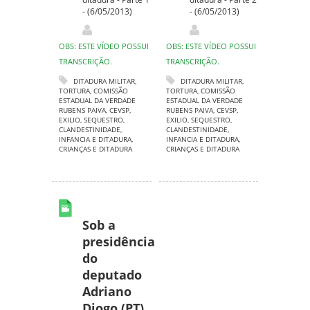
- (6/05/2013)
- (6/05/2013)
OBS: ESTE VÍDEO POSSUI
OBS: ESTE VÍDEO POSSUI
TRANSCRIÇÃO.
TRANSCRIÇÃO.
DITADURA MILITAR
,
DITADURA MILITAR
,
TORTURA
,
COMISSÃO
TORTURA
,
COMISSÃO
ESTADUAL DA VERDADE
ESTADUAL DA VERDADE
RUBENS PAIVA
,
CEVSP
,
RUBENS PAIVA
,
CEVSP
,
EXILIO
,
SEQUESTRO
,
EXILIO
,
SEQUESTRO
,
CLANDESTINIDADE
,
CLANDESTINIDADE
,
INFANCIA E DITADURA
,
INFANCIA E DITADURA
,
CRIANÇAS E DITADURA
CRIANÇAS E DITADURA
Sob a
presidência
do
deputado
Adriano
Diogo (PT),