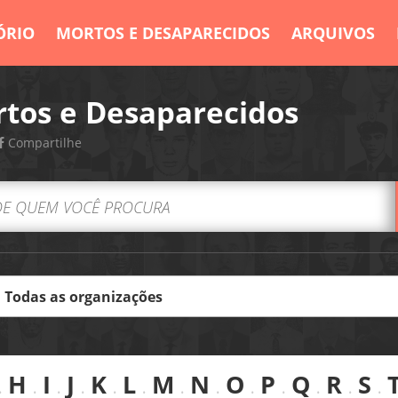
ÓRIO
MORTOS E DESAPARECIDOS
ARQUIVOS
tos e Desaparecidos
Compartilhe
.
H
.
I
.
J
.
K
.
L
.
M
.
N
.
O
.
P
.
Q
.
R
.
S
.