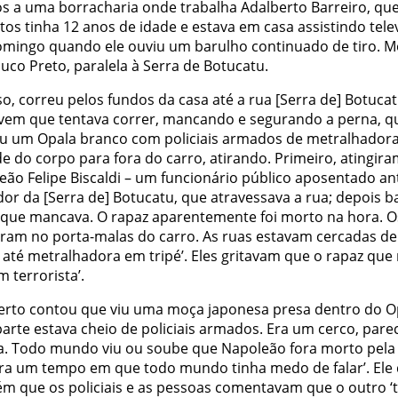
s a uma borracharia onde trabalha Adalberto Barreiro, qu
tos tinha 12 anos de idade e estava em casa assistindo tele
mingo quando ele ouviu um barulho continuado de tiro. M
juco Preto, paralela à Serra de Botucatu.
o, correu pelos fundos da casa até a rua [Serra de] Botucatu
vem que tentava correr, mancando e segurando a perna, 
u um Opala branco com policiais armados de metralhador
e do corpo para fora do carro, atirando. Primeiro, atingir
eão Felipe Biscaldi – um funcionário público aposentado an
or da [Serra de] Botucatu, que atravessava a rua; depois 
 que mancava. O rapaz aparentemente foi morto na hora. Os
aram no porta-malas do carro. As ruas estavam cercadas de p
a até metralhadora em tripé’. Eles gritavam que o rapaz qu
m terrorista’.
erto contou que viu uma moça japonesa presa dentro do O
parte estava cheio de policiais armados. Era um cerco, pare
a. Todo mundo viu ou soube que Napoleão fora morto pela P
ra um tempo em que todo mundo tinha medo de falar’. Ele 
m que os policiais e as pessoas comentavam que o outro ‘te