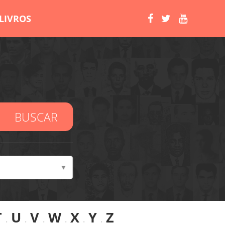
LIVROS
BUSCAR
T
.
U
.
V
.
W
.
X
.
Y
.
Z