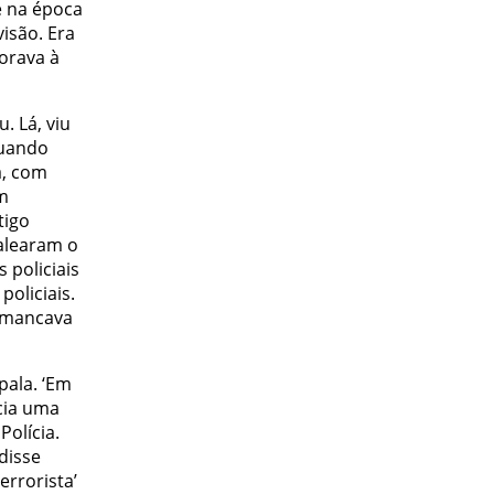
e na época
visão. Era
orava à
. Lá, viu
quando
a, com
am
tigo
balearam o
 policiais
oliciais.
e mancava
pala. ‘Em
cia uma
olícia.
disse
rrorista’