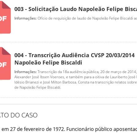
003 - Solicitação Laudo Napoleão Felipe Bisc
Informações:
Ofício de requisição de laudo de Napoleão Felipe Biscaldi a
004 - Transcrição Audiência CVSP 20/03/2014
Napoleão Felipe Biscaldi
Informações:
Transcrição da 18a audiência pública, 20 de março de 2014
Alexander José Ibsen Voeroes, e também para a oitiva de Lauriberto José 
Idésio Brianezi e José Milton Barbosa. Consta na transcrição relatos sobr
de Napoleão Felipe Biscaldi.
ATO DO CASO
 em 27 de fevereiro de 1972. Funcionário público aposenta