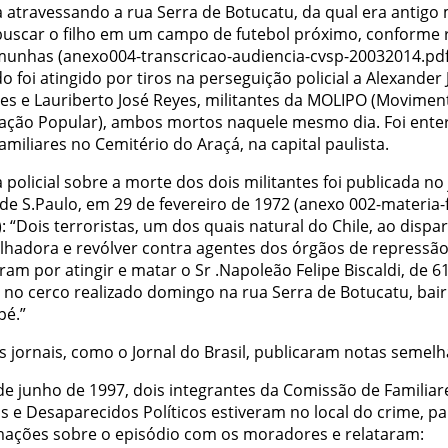
a atravessando a rua Serra de Botucatu, da qual era antigo
buscar o filho em um campo de futebol próximo, conforme 
munhas (anexo004-transcricao-audiencia-cvsp-20032014.pdf 
 foi atingido por tiros na perseguição policial a Alexander 
es e Lauriberto José Reyes, militantes da MOLIPO (Movimen
tação Popular), ambos mortos naquele mesmo dia. Foi ente
amiliares no Cemitério do Araçá, na capital paulista.
 policial sobre a morte dos dois militantes foi publicada no 
de S.Paulo, em 29 de fevereiro de 1972 (anexo 002-materia-
: “Dois terroristas, um dos quais natural do Chile, ao disp
lhadora e revólver contra agentes dos órgãos de repressão
am por atingir e matar o Sr .Napoleão Felipe Biscaldi, de 6
, no cerco realizado domingo na rua Serra de Botucatu, bai
pé.”
s jornais, como o Jornal do Brasil, publicaram notas semelh
de junho de 1997, dois integrantes da Comissão de Familiar
s e Desaparecidos Políticos estiveram no local do crime, pa
mações sobre o episódio com os moradores e relataram: