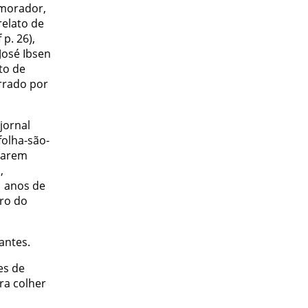
 morador,
relato de
p. 26),
José Ibsen
to de
rrado por
jornal
folha-são-
ararem
,
1 anos de
rro do
antes.
es de
ra colher