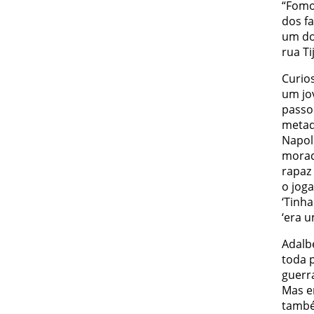
“Fomo
dos fa
um do
rua Ti
Curios
um jo
passo
metad
Napol
morad
rapaz
o jog
‘Tinh
‘era u
Adalb
toda 
guerr
Mas e
també