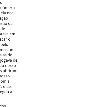
s
o número
 ela nos
 ação
nsão da
 de
estava em
scar o
 pelo
vimos um
alas do
 jogava de
ado nosso
ais abriram
 nosso
 com a
, disse
hegou a
 dos