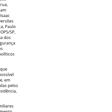
 rua,
oram
 Isaac
versões
ta, Paulo
 DOPS/SP,
ia dos
egurança
os
olíticos
 que
ossível
ve, em
das pelos
sidência,
iliares
rimento