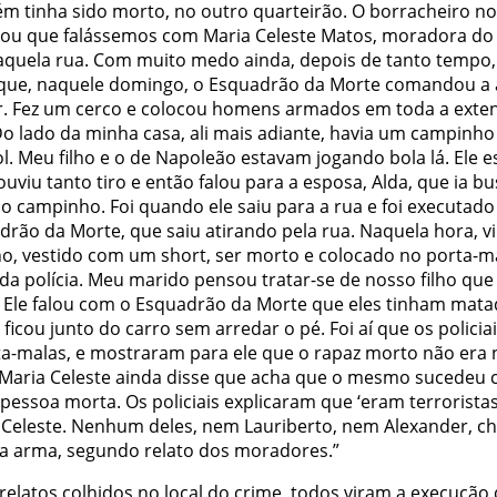
m tinha sido morto, no outro quarteirão. O borracheiro no
tou que falássemos com Maria Celeste Matos, moradora d
aquela rua. Com muito medo ainda, depois de tanto tempo,
 que, naquele domingo, o Esquadrão da Morte comandou a
ar. Fez um cerco e colocou homens armados em toda a exte
‘Do lado da minha casa, ali mais adiante, havia um campinho
l. Meu filho e o de Napoleão estavam jogando bola lá. Ele 
ouviu tanto tiro e então falou para a esposa, Alda, que ia bu
no campinho. Foi quando ele saiu para a rua e foi executado
drão da Morte, que saiu atirando pela rua. Naquela hora, 
o, vestido com um short, ser morto e colocado no porta-m
da polícia. Meu marido pensou tratar-se de nosso filho que
. Ele falou com o Esquadrão da Morte que eles tinham mat
e ficou junto do carro sem arredar o pé. Foi aí que os polici
ta-malas, e mostraram para ele que o rapaz morto não era
’. Maria Celeste ainda disse que acha que o mesmo sucedeu
pessoa morta. Os policiais explicaram que ‘eram terroristas’
 Celeste. Nenhum deles, nem Lauriberto, nem Alexander, c
 a arma, segundo relato dos moradores.”
relatos colhidos no local do crime, todos viram a execução