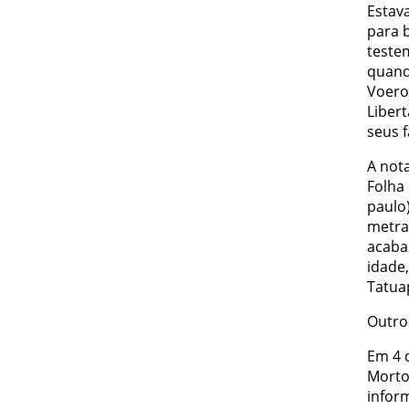
Estav
para 
teste
quando
Voero
Liber
seus f
A nota
Folha 
paulo)
metra
acabar
idade
Tatua
Outro
Em 4 
Morto
infor