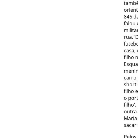
també
orien
846 d
falou
milit
rua. 
futebo
casa, 
filho 
Esqua
menin
carro 
short
filho 
o por
filho
outra 
Maria
sacar
Pelos 