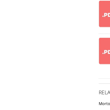
REL
Morto