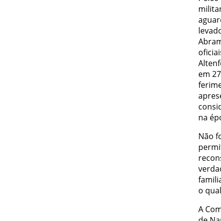
milita
aguar
levad
Abram
oficia
Altenf
em 27
ferim
aprese
consi
na ép
Não f
permi
recon
verda
famil
o qua
A Com
de Na