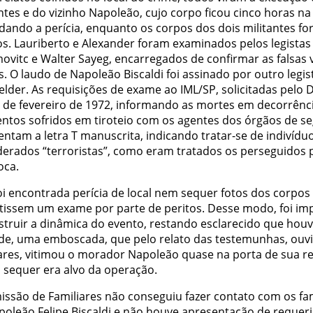
ntes e do vizinho Napoleão, cujo corpo ficou cinco horas na
dando a perícia, enquanto os corpos dos dois militantes f
os. Lauriberto e Alexander foram examinados pelos legistas
ovitc e Walter Sayeg, encarregados de confirmar as falsas 
is. O laudo de Napoleão Biscaldi foi assinado por outro legis
elder. As requisições de exame ao IML/SP, solicitadas pelo
 de fevereiro de 1972, informando as mortes em decorrênc
entos sofridos em tiroteio com os agentes dos órgãos de s
ntam a letra T manuscrita, indicando tratar-se de indivídu
derados “terroristas”, como eram tratados os perseguidos p
oca.
oi encontrada perícia de local nem sequer fotos dos corpos
tissem um exame por parte de peritos. Desse modo, foi imp
struir a dinâmica do evento, restando esclarecido que hou
de, uma emboscada, que pelo relato das testemunhas, ouvi
iares, vitimou o morador Napoleão quase na porta de sua re
l sequer era alvo da operação.
issão de Familiares não conseguiu fazer contato com os fam
poleão Felipe Biscaldi e não houve apresentação de reque