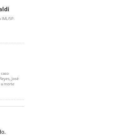
aldi
o IML/SP.
, caso
Reyes, José
e a morte
do.