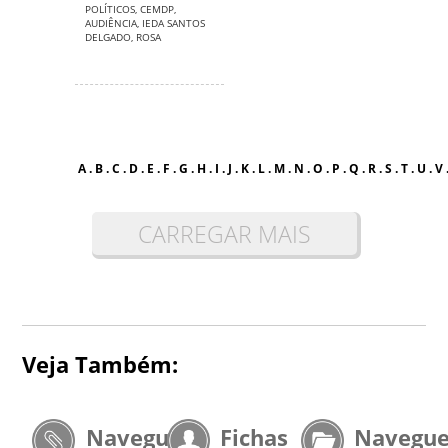
POLÍTICOS
,
CEMDP
,
AUDIÊNCIA
,
IEDA SANTOS
DELGADO
,
ROSA
A
.
B
.
C
.
D
.
E
.
F
.
G
.
H
.
I
.
J
.
K
.
L
.
M
.
N
.
O
.
P
.
Q
.
R
.
S
.
T
.
U
.
V
CARREGAR MAIS
Veja Também:
Navegue
Fichas
Navegu