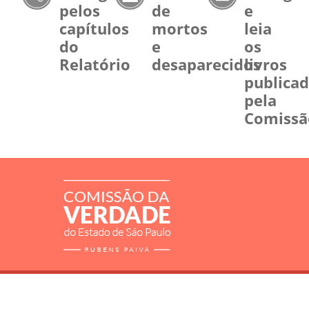
pelos
de
e
capítulos
mortos
leia
do
e
os
Relatório
desaparecidos
livros
publica
pela
Comissã
RELATÓRIO