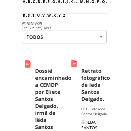
A
.
B
.
C
.
D
.
E
.
F
.
G
.
H
.
I
.
J
.
K
.
L
.
M
.
N
.
O
.
P
.
Q
.
R
.
S
.
T
.
U
.
V
.
W
.
X
.
Y
.
Z
FILTRAR POR
TIPO DE ARQUIVO
Dossiê
Retrato
encaminhado
fotográfico
a CEMDP
de Ieda
por Eliete
Santos
Santos
Delgado.
Delgado,
001 - Foto Ieda
irmã de
Santos Delgado
Iêda
IEDA
Santos
SANTOS