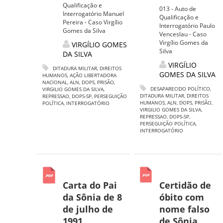
Qualificação e
013 - Auto de
Interrogatório Manuel
Qualificação e
Pereira - Caso Virgílio
Interrogatório Paulo
Gomes da Silva
Venceslau - Caso
Virgílio Gomes da
VIRGÍLIO GOMES
Silva
DA SILVA
VIRGÍLIO
DITADURA MILITAR
,
DIREITOS
GOMES DA SILVA
HUMANOS
,
AÇÃO LIBERTADORA
NACIONAL
,
ALN
,
DOPS
,
PRISÃO
,
DESAPARECIDO POLÍTICO
,
VIRGILIO GOMES DA SILVA
,
DITADURA MILITAR
,
DIREITOS
REPRESSAO
,
DOPS-SP
,
PERSEGUIÇÃO
HUMANOS
,
ALN
,
DOPS
,
PRISÃO
,
POLÍTICA
,
INTERROGATÓRIO
VIRGILIO GOMES DA SILVA
,
REPRESSAO
,
DOPS-SP
,
PERSEGUIÇÃO POLÍTICA
,
INTERROGATÓRIO
Carta do Pai
Certidão de
da Sônia de 8
óbito com
de julho de
nome falso
1991
de Sônia