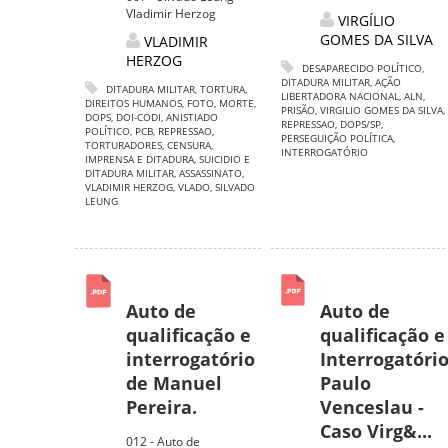
Vladimir Herzog
VIRGÍLIO
GOMES DA SILVA
VLADIMIR
HERZOG
DESAPARECIDO POLÍTICO
,
DITADURA MILITAR
,
AÇÃO
DITADURA MILITAR
,
TORTURA
,
LIBERTADORA NACIONAL
,
ALN
,
DIREITOS HUMANOS
,
FOTO
,
MORTE
,
PRISÃO
,
VIRGILIO GOMES DA SILVA
,
DOPS
,
DOI-CODI
,
ANISTIADO
REPRESSAO
,
DOPS/SP
,
POLÍTICO
,
PCB
,
REPRESSAO
,
PERSEGUIÇÃO POLÍTICA
,
TORTURADORES
,
CENSURA
,
INTERROGATÓRIO
IMPRENSA E DITADURA
,
SUICIDIO E
DITADURA MILITAR
,
ASSASSINATO
,
VLADIMIR HERZOG
,
VLADO
,
SILVADO
LEUNG
Auto de
Auto de
qualificação e
qualificação e
interrogatório
Interrogatóri
de Manuel
Paulo
Pereira.
Venceslau -
Caso Virg&...
012 - Auto de