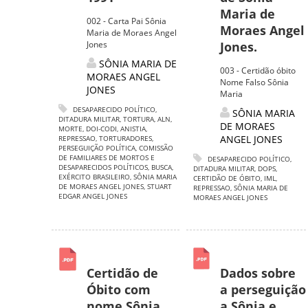
Maria de
002 - Carta Pai Sônia
Moraes Angel
Maria de Moraes Angel
Jones
Jones.
SÔNIA MARIA DE
003 - Certidão óbito
MORAES ANGEL
Nome Falso Sônia
JONES
Maria
DESAPARECIDO POLÍTICO
,
SÔNIA MARIA
DITADURA MILITAR
,
TORTURA
,
ALN
,
DE MORAES
MORTE
,
DOI-CODI
,
ANISTIA
,
ANGEL JONES
REPRESSAO
,
TORTURADORES
,
PERSEGUIÇÃO POLÍTICA
,
COMISSÃO
DE FAMILIARES DE MORTOS E
DESAPARECIDO POLÍTICO
,
DESAPARECIDOS POLÍTICOS
,
BUSCA
,
DITADURA MILITAR
,
DOPS
,
EXÉRCITO BRASILEIRO
,
SÔNIA MARIA
CERTIDÃO DE ÓBITO
,
IML
,
DE MORAES ANGEL JONES
,
STUART
REPRESSAO
,
SÔNIA MARIA DE
EDGAR ANGEL JONES
MORAES ANGEL JONES
Certidão de
Dados sobre
Óbito com
a perseguição
nome Sônia
a Sônia e