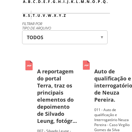
A
.
B
.
C
.
D
.
E
.
F
.
G
.
H
.
I
.
J
.
K
.
L
.
M
.
N
.
O
.
P
.
Q
.
R
.
S
.
T
.
U
.
V
.
W
.
X
.
Y
.
Z
FILTRAR POR
TIPO DE ARQUIVO
A reportagem
Auto de
do portal
qualificação e
Terra, traz os
interrogatóri
principais
de Neuza
elementos do
Pereira.
depoimento
011 - Auto de
de Silvado
qualificação e
Leung, fotógr...
Interrogatório Neuza
Pereira - Caso Virgílio
Gomes da Silva
007 - Silvado Leung -