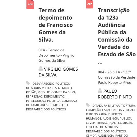
Termo de
Transcrição
depoimento
da 123a
de Francisco
Audiência
Gomes da
Pública da
Silva.
Comissão da
Verdade do
014 - Termo de
Estado de São
Depoimento - Virgílio
Gomes da Silva
...
VIRGÍLIO GOMES
004 - 26.5.14 - 123ª
DA SILVA
Comissão da Verdade
Paulo Roberto Pinto
DESAPARECIDO POLÍTICO
,
DITADURA MILITAR
,
ALN
,
MORTE
,
PAULO
PRISÃO
,
VIRGILIO GOMES DA SILVA
,
ROBERTO PINTO
REPRESSAO
,
DEPOIMENTO
,
PERSEGUIÇÃO POLÍTICA
,
COMISSÃO
DE FAMILIARES DE MORTOS E
DITADURA MILITAR
,
TORTURA
,
DESAPARECIDOS POLÍTICOS
COMISSÃO ESTADUAL DA VERDADE
RUBENS PAIVA
,
DIREITOS
HUMANOS
,
AUDIENCIA PUBLICA
,
CEVSP
,
TRANSCRIÇÃO
,
COMISSÃO
ESPECIAL DE MORTOS E
DESAPARECIDOS POLÍTICOS
,
CEMDP
,
AUDIÊNCIA
,
PARTIDO