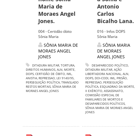
Maria de
Antonio
Moraes Angel
Carlos
Jones.
Bicalho Lana.
004 - Certidão óbito
016 - Infos DOPS
Sônia Maria
Sônia Maria
SÔNIA MARIA DE
SÔNIA MARIA
MORAES ANGEL
DE MORAES
JONES
ANGEL JONES
DITADURA MILITAR
,
TORTURA
,
DESAPARECIDO POLÍTICO
,
DIREITOS HUMANOS
,
ALN
,
MORTE
,
DITADURA MILITAR
,
AÇÃO
DOPS
,
CERTIDÃO DE ÓBITO
,
IML
,
LIBERTADORA NACIONAL
,
ALN
,
ANISTIA
,
REPRESSAO
,
LEI 9140/95
,
DOPS
,
DOI-CODI
,
IML
,
PRISÃO
,
PERSEGUIÇÃO POLÍTICA
,
TRANSLADO
REPRESSAO
,
PERSEGUIÇÃO
RESTOS MORTAIS
,
SÔNIA MARIA DE
POLÍTICA
,
ESQUADRAO DA MORTE
,
MORAES ANGEL JONES
II EXÉRCITO
,
ASSASSINATO
,
COMISSÃO ESPECIAL DE
FAMILIARES DE MORTOS E
DESAPARECIDOS POLÍTICOS
,
SÔNIA MARIA DE MORAES ANGEL
JONES