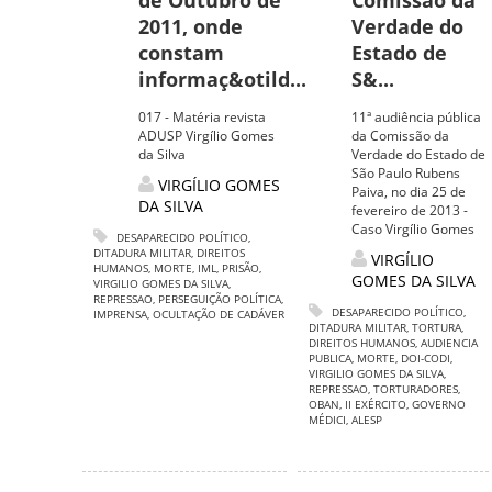
de Outubro de
Comissão da
2011, onde
Verdade do
constam
Estado de
informaç&otild...
S&...
017 - Matéria revista
11ª audiência pública
ADUSP Virgílio Gomes
da Comissão da
da Silva
Verdade do Estado de
São Paulo Rubens
VIRGÍLIO GOMES
Paiva, no dia 25 de
DA SILVA
fevereiro de 2013 -
Caso Virgílio Gomes
DESAPARECIDO POLÍTICO
,
DITADURA MILITAR
,
DIREITOS
VIRGÍLIO
HUMANOS
,
MORTE
,
IML
,
PRISÃO
,
GOMES DA SILVA
VIRGILIO GOMES DA SILVA
,
REPRESSAO
,
PERSEGUIÇÃO POLÍTICA
,
DESAPARECIDO POLÍTICO
,
IMPRENSA
,
OCULTAÇÃO DE CADÁVER
DITADURA MILITAR
,
TORTURA
,
DIREITOS HUMANOS
,
AUDIENCIA
PUBLICA
,
MORTE
,
DOI-CODI
,
VIRGILIO GOMES DA SILVA
,
REPRESSAO
,
TORTURADORES
,
OBAN
,
II EXÉRCITO
,
GOVERNO
MÉDICI
,
ALESP