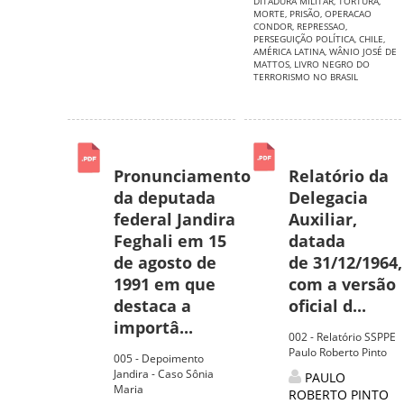
DITADURA MILITAR
,
TORTURA
,
MORTE
,
PRISÃO
,
OPERACAO
CONDOR
,
REPRESSAO
,
PERSEGUIÇÃO POLÍTICA
,
CHILE
,
AMÉRICA LATINA
,
WÂNIO JOSÉ DE
MATTOS
,
LIVRO NEGRO DO
TERRORISMO NO BRASIL
Pronunciamento
Relatório da
da deputada
Delegacia
federal Jandira
Auxiliar,
Feghali em 15
datada
de agosto de
de 31/12/1964,
1991 em que
com a versão
destaca a
oficial d...
importâ...
002 - Relatório SSPPE
Paulo Roberto Pinto
005 - Depoimento
Jandira - Caso Sônia
PAULO
Maria
ROBERTO PINTO