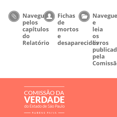
Navegue
Fichas
Navegu
pelos
de
e
capítulos
mortos
leia
do
e
os
Relatório
desaparecidos
livros
publica
pela
Comissã