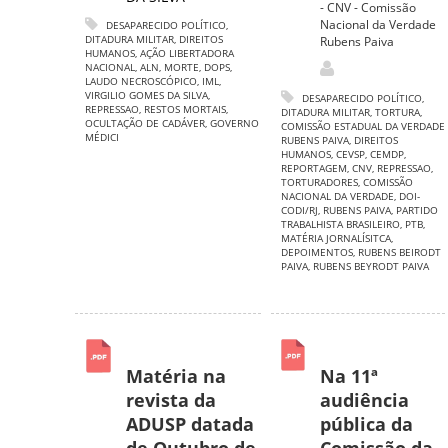
- CNV - Comissão
Nacional da Verdade
DESAPARECIDO POLÍTICO
,
DITADURA MILITAR
,
DIREITOS
Rubens Paiva
HUMANOS
,
AÇÃO LIBERTADORA
NACIONAL
,
ALN
,
MORTE
,
DOPS
,
LAUDO NECROSCÓPICO
,
IML
,
VIRGILIO GOMES DA SILVA
,
DESAPARECIDO POLÍTICO
,
REPRESSAO
,
RESTOS MORTAIS
,
DITADURA MILITAR
,
TORTURA
,
OCULTAÇÃO DE CADÁVER
,
GOVERNO
COMISSÃO ESTADUAL DA VERDADE
MÉDICI
RUBENS PAIVA
,
DIREITOS
HUMANOS
,
CEVSP
,
CEMDP
,
REPORTAGEM
,
CNV
,
REPRESSAO
,
TORTURADORES
,
COMISSÃO
NACIONAL DA VERDADE
,
DOI-
CODI/RJ
,
RUBENS PAIVA
,
PARTIDO
TRABALHISTA BRASILEIRO
,
PTB
,
MATÉRIA JORNALÍSITCA
,
DEPOIMENTOS
,
RUBENS BEIRODT
PAIVA
,
RUBENS BEYRODT PAIVA
Matéria na
Na 11ª
revista da
audiência
ADUSP datada
pública da