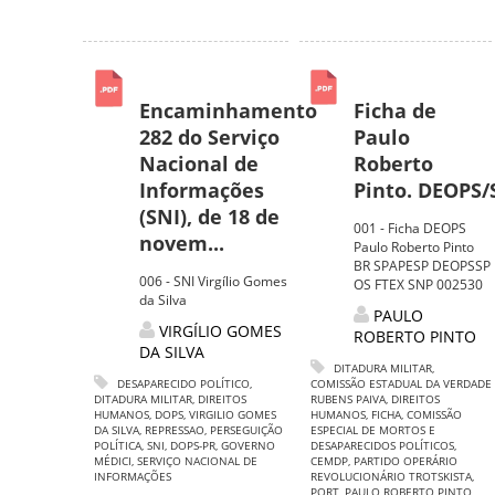
Encaminhamento
Ficha de
282 do Serviço
Paulo
Nacional de
Roberto
Informações
Pinto. DEOPS/
(SNI), de 18 de
001 - Ficha DEOPS
novem...
Paulo Roberto Pinto
BR SPAPESP DEOPSSP
006 - SNI Virgílio Gomes
OS FTEX SNP 002530
da Silva
PAULO
VIRGÍLIO GOMES
ROBERTO PINTO
DA SILVA
DITADURA MILITAR
,
DESAPARECIDO POLÍTICO
,
COMISSÃO ESTADUAL DA VERDADE
DITADURA MILITAR
,
DIREITOS
RUBENS PAIVA
,
DIREITOS
HUMANOS
,
DOPS
,
VIRGILIO GOMES
HUMANOS
,
FICHA
,
COMISSÃO
DA SILVA
,
REPRESSAO
,
PERSEGUIÇÃO
ESPECIAL DE MORTOS E
POLÍTICA
,
SNI
,
DOPS-PR
,
GOVERNO
DESAPARECIDOS POLÍTICOS
,
MÉDICI
,
SERVIÇO NACIONAL DE
CEMDP
,
PARTIDO OPERÁRIO
INFORMAÇÕES
REVOLUCIONÁRIO TROTSKISTA
,
PORT
,
PAULO ROBERTO PINTO
,