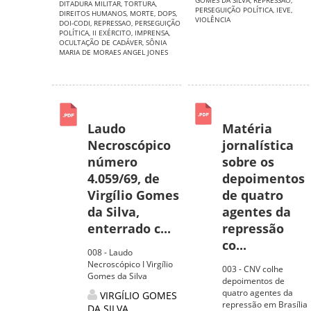
GOMES DA SILVA
,
REPRESSAO
,
DITADURA MILITAR
,
TORTURA
,
PERSEGUIÇÃO POLÍTICA
,
IEVE
,
DIREITOS HUMANOS
,
MORTE
,
DOPS
,
VIOLÊNCIA
DOI-CODI
,
REPRESSAO
,
PERSEGUIÇÃO
POLÍTICA
,
II EXÉRCITO
,
IMPRENSA
,
OCULTAÇÃO DE CADÁVER
,
SÔNIA
MARIA DE MORAES ANGEL JONES
Laudo
Matéria
Necroscópico
jornalística
número
sobre os
4.059/69, de
depoimentos
Virgílio Gomes
de quatro
da Silva,
agentes da
enterrado c...
repressão
co...
008 - Laudo
Necroscópico I Virgílio
003 - CNV colhe
Gomes da Silva
depoimentos de
quatro agentes da
VIRGÍLIO GOMES
repressão em Brasília
DA SILVA