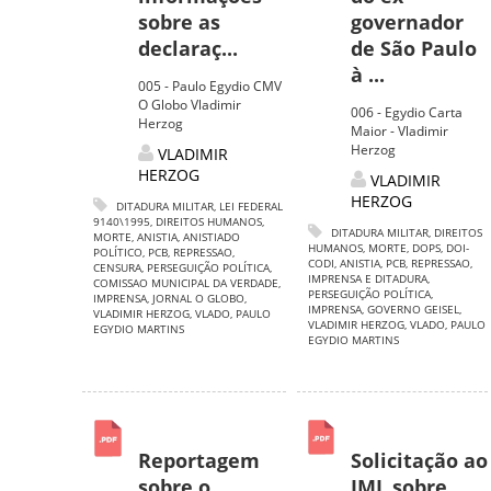
sobre as
governador
declaraç...
de São Paulo
à ...
005 - Paulo Egydio CMV
O Globo Vladimir
006 - Egydio Carta
Herzog
Maior - Vladimir
Herzog
VLADIMIR
HERZOG
VLADIMIR
HERZOG
DITADURA MILITAR
,
LEI FEDERAL
9140\1995
,
DIREITOS HUMANOS
,
DITADURA MILITAR
,
DIREITOS
MORTE
,
ANISTIA
,
ANISTIADO
HUMANOS
,
MORTE
,
DOPS
,
DOI-
POLÍTICO
,
PCB
,
REPRESSAO
,
CODI
,
ANISTIA
,
PCB
,
REPRESSAO
,
CENSURA
,
PERSEGUIÇÃO POLÍTICA
,
IMPRENSA E DITADURA
,
COMISSAO MUNICIPAL DA VERDADE
,
PERSEGUIÇÃO POLÍTICA
,
IMPRENSA
,
JORNAL O GLOBO
,
IMPRENSA
,
GOVERNO GEISEL
,
VLADIMIR HERZOG
,
VLADO
,
PAULO
VLADIMIR HERZOG
,
VLADO
,
PAULO
EGYDIO MARTINS
EGYDIO MARTINS
Reportagem
Solicitação ao
sobre o
IML sobre