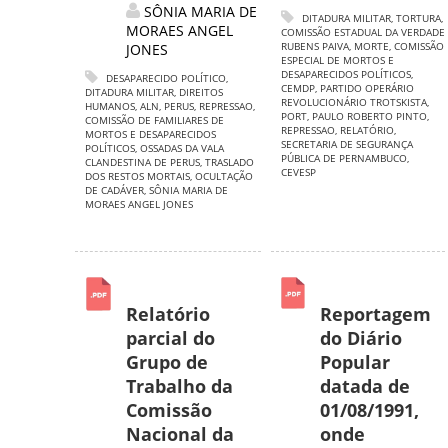
SÔNIA MARIA DE
DITADURA MILITAR
,
TORTURA
,
MORAES ANGEL
COMISSÃO ESTADUAL DA VERDADE
RUBENS PAIVA
,
MORTE
,
COMISSÃO
JONES
ESPECIAL DE MORTOS E
DESAPARECIDOS POLÍTICOS
,
DESAPARECIDO POLÍTICO
,
CEMDP
,
PARTIDO OPERÁRIO
DITADURA MILITAR
,
DIREITOS
REVOLUCIONÁRIO TROTSKISTA
,
HUMANOS
,
ALN
,
PERUS
,
REPRESSAO
,
PORT
,
PAULO ROBERTO PINTO
,
COMISSÃO DE FAMILIARES DE
REPRESSAO
,
RELATÓRIO
,
MORTOS E DESAPARECIDOS
SECRETARIA DE SEGURANÇA
POLÍTICOS
,
OSSADAS DA VALA
PÚBLICA DE PERNAMBUCO
,
CLANDESTINA DE PERUS
,
TRASLADO
CEVESP
DOS RESTOS MORTAIS
,
OCULTAÇÃO
DE CADÁVER
,
SÔNIA MARIA DE
MORAES ANGEL JONES
Relatório
Reportagem
parcial do
do Diário
Grupo de
Popular
Trabalho da
datada de
Comissão
01/08/1991,
Nacional da
onde