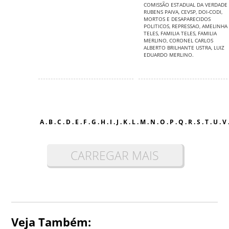
COMISSÃO ESTADUAL DA VERDADE
RUBENS PAIVA
,
CEVSP
,
DOI-CODI
,
MORTOS E DESAPARECIDOS
POLITICOS
,
REPRESSAO
,
AMELINHA
TELES
,
FAMILIA TELES
,
FAMILIA
MERLINO
,
CORONEL CARLOS
ALBERTO BRILHANTE USTRA
,
LUIZ
EDUARDO MERLINO.
A
.
B
.
C
.
D
.
E
.
F
.
G
.
H
.
I
.
J
.
K
.
L
.
M
.
N
.
O
.
P
.
Q
.
R
.
S
.
T
.
U
.
V
CARREGAR MAIS
Veja Também: