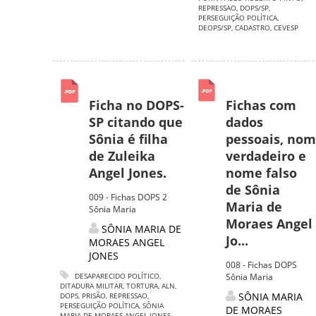
REPRESSAO
,
DOPS/SP
,
PERSEGUIÇÃO POLÍTICA
,
DEOPS/SP
,
CADASTRO
,
CEVESP
Ficha no DOPS-
Fichas com
SP citando que
dados
Sônia é filha
pessoais, no
de Zuleika
verdadeiro e
Angel Jones.
nome falso
de Sônia
009 - Fichas DOPS 2
Maria de
Sônia Maria
Moraes Angel
SÔNIA MARIA DE
Jo...
MORAES ANGEL
JONES
008 - Fichas DOPS
DESAPARECIDO POLÍTICO
,
Sônia Maria
DITADURA MILITAR
,
TORTURA
,
ALN
,
SÔNIA MARIA
DOPS
,
PRISÃO
,
REPRESSAO
,
PERSEGUIÇÃO POLÍTICA
,
SÔNIA
DE MORAES
MARIA DE MORAES ANGEL JONES
,