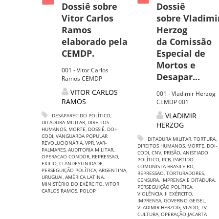
Dossiê sobre
Dossiê
Vitor Carlos
sobre Vladimi
Ramos
Herzog
elaborado pela
da Comissão
CEMDP.
Especial de
Mortos e
001 - Vitor Carlos
Desapar...
Ramos CEMDP
VITOR CARLOS
001 - Vladimir Herzog
RAMOS
CEMDP 001
VLADIMIR
DESAPARECIDO POLÍTICO
,
DITADURA MILITAR
,
DIREITOS
HERZOG
HUMANOS
,
MORTE
,
DOSSIÊ
,
DOI-
CODI
,
VANGUARDA POPULAR
DITADURA MILITAR
,
TORTURA
,
REVOLUCIONÁRIA
,
VPR
,
VAR-
DIREITOS HUMANOS
,
MORTE
,
DOI-
PALMARES
,
AUDITORIA MILITAR
,
CODI
,
CNV
,
PRISÃO
,
ANISTIADO
OPERACAO CONDOR
,
REPRESSAO
,
POLÍTICO
,
PCB
,
PARTIDO
EXILIO
,
CLANDESTINIDADE
,
COMUNISTA BRASILEIRO
,
PERSEGUIÇÃO POLÍTICA
,
ARGENTINA
,
REPRESSAO
,
TORTURADORES
,
URUGUAI
,
AMÉRICA LATINA
,
CENSURA
,
IMPRENSA E DITADURA
,
MINISTÉRIO DO EXÉRCITO
,
VITOR
PERSEGUIÇÃO POLÍTICA
,
CARLOS RAMOS
,
POLOP
VIOLÊNCIA
,
II EXÉRCITO
,
IMPRENSA
,
GOVERNO GEISEL
,
VLADIMIR HERZOG
,
VLADO
,
TV
CULTURA
,
OPERAÇÃO JACARTA