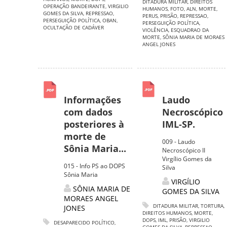
DITADURA MILITAR
,
DIREITOS
OPERAÇÃO BANDEIRANTE
,
VIRGILIO
HUMANOS
,
FOTO
,
ALN
,
MORTE
,
GOMES DA SILVA
,
REPRESSAO
,
PERUS
,
PRISÃO
,
REPRESSAO
,
PERSEGUIÇÃO POLÍTICA
,
OBAN
,
PERSEGUIÇÃO POLÍTICA
,
OCULTAÇÃO DE CADÁVER
VIOLÊNCIA
,
ESQUADRAO DA
MORTE
,
SÔNIA MARIA DE MORAES
ANGEL JONES
Informações
Laudo
com dados
Necroscópico
posteriores à
IML-SP.
morte de
009 - Laudo
Sônia Maria...
Necroscópico II
Virgílio Gomes da
015 - Info PS ao DOPS
Silva
Sônia Maria
VIRGÍLIO
SÔNIA MARIA DE
GOMES DA SILVA
MORAES ANGEL
DITADURA MILITAR
,
TORTURA
,
JONES
DIREITOS HUMANOS
,
MORTE
,
DOPS
,
IML
,
PRISÃO
,
VIRGILIO
DESAPARECIDO POLÍTICO
,