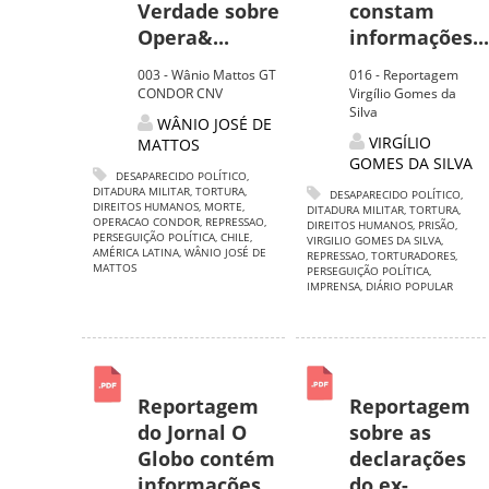
Verdade sobre
constam
Opera&...
informações...
003 - Wânio Mattos GT
016 - Reportagem
CONDOR CNV
Virgílio Gomes da
Silva
WÂNIO JOSÉ DE
VIRGÍLIO
MATTOS
GOMES DA SILVA
DESAPARECIDO POLÍTICO
,
DITADURA MILITAR
,
TORTURA
,
DESAPARECIDO POLÍTICO
,
DIREITOS HUMANOS
,
MORTE
,
DITADURA MILITAR
,
TORTURA
,
OPERACAO CONDOR
,
REPRESSAO
,
DIREITOS HUMANOS
,
PRISÃO
,
PERSEGUIÇÃO POLÍTICA
,
CHILE
,
VIRGILIO GOMES DA SILVA
,
AMÉRICA LATINA
,
WÂNIO JOSÉ DE
REPRESSAO
,
TORTURADORES
,
MATTOS
PERSEGUIÇÃO POLÍTICA
,
IMPRENSA
,
DIÁRIO POPULAR
Reportagem
Reportagem
do Jornal O
sobre as
Globo contém
declarações
informações
do ex-