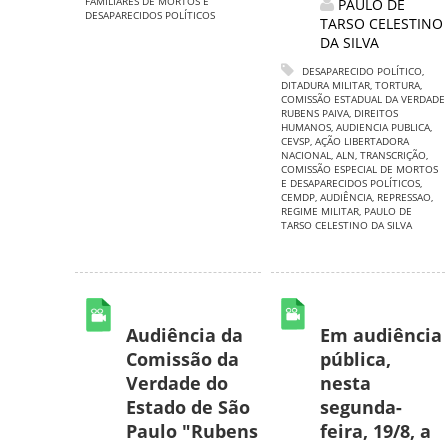
FAMILIARES DE MORTOS E
PAULO DE
DESAPARECIDOS POLÍTICOS
TARSO CELESTINO
DA SILVA
DESAPARECIDO POLÍTICO
,
DITADURA MILITAR
,
TORTURA
,
COMISSÃO ESTADUAL DA VERDADE
RUBENS PAIVA
,
DIREITOS
HUMANOS
,
AUDIENCIA PUBLICA
,
CEVSP
,
AÇÃO LIBERTADORA
NACIONAL
,
ALN
,
TRANSCRIÇÃO
,
COMISSÃO ESPECIAL DE MORTOS
E DESAPARECIDOS POLÍTICOS
,
CEMDP
,
AUDIÊNCIA
,
REPRESSAO
,
REGIME MILITAR
,
PAULO DE
TARSO CELESTINO DA SILVA
Audiência da
Em audiência
Comissão da
pública,
Verdade do
nesta
Estado de São
segunda-
Paulo "Rubens
feira, 19/8, a