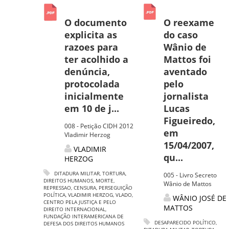
O documento
O reexame
explicita as
do caso
razoes para
Wânio de
ter acolhido a
Mattos foi
denúncia,
aventado
protocolada
pelo
inicialmente
jornalista
em 10 de j...
Lucas
Figueiredo,
008 - Petição CIDH 2012
em
Vladimir Herzog
15/04/2007,
VLADIMIR
qu...
HERZOG
DITADURA MILITAR
,
TORTURA
,
005 - Livro Secreto
DIREITOS HUMANOS
,
MORTE
,
Wânio de Mattos
REPRESSAO
,
CENSURA
,
PERSEGUIÇÃO
POLÍTICA
,
VLADIMIR HERZOG
,
VLADO
,
WÂNIO JOSÉ DE
CENTRO PELA JUSTIÇA E PELO
MATTOS
DIREITO INTERNACIONAL
,
FUNDAÇÃO INTERAMERICANA DE
DESAPARECIDO POLÍTICO
,
DEFESA DOS DIREITOS HUMANOS