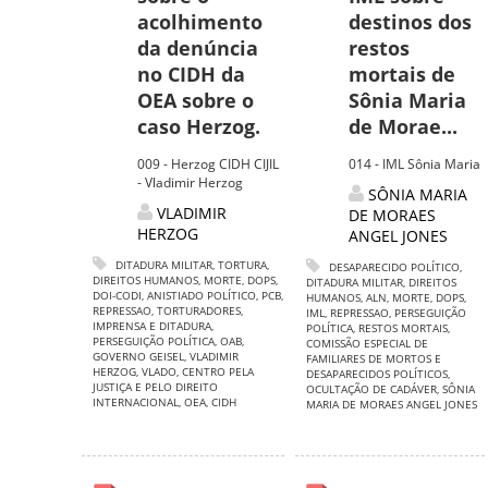
acolhimento
destinos dos
da denúncia
restos
no CIDH da
mortais de
OEA sobre o
Sônia Maria
caso Herzog.
de Morae...
009 - Herzog CIDH CIJIL
014 - IML Sônia Maria
- Vladimir Herzog
SÔNIA MARIA
VLADIMIR
DE MORAES
HERZOG
ANGEL JONES
DITADURA MILITAR
,
TORTURA
,
DESAPARECIDO POLÍTICO
,
DIREITOS HUMANOS
,
MORTE
,
DOPS
,
DITADURA MILITAR
,
DIREITOS
DOI-CODI
,
ANISTIADO POLÍTICO
,
PCB
,
HUMANOS
,
ALN
,
MORTE
,
DOPS
,
REPRESSAO
,
TORTURADORES
,
IML
,
REPRESSAO
,
PERSEGUIÇÃO
IMPRENSA E DITADURA
,
POLÍTICA
,
RESTOS MORTAIS
,
PERSEGUIÇÃO POLÍTICA
,
OAB
,
COMISSÃO ESPECIAL DE
GOVERNO GEISEL
,
VLADIMIR
FAMILIARES DE MORTOS E
HERZOG
,
VLADO
,
CENTRO PELA
DESAPARECIDOS POLÍTICOS
,
JUSTIÇA E PELO DIREITO
OCULTAÇÃO DE CADÁVER
,
SÔNIA
INTERNACIONAL
,
OEA
,
CIDH
MARIA DE MORAES ANGEL JONES