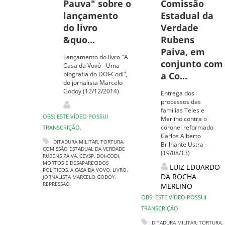
Pauva" sobre o
Comissão
lançamento
Estadual da
do livro
Verdade
&quo...
Rubens
Paiva, em
Lançamento do livro "A
conjunto com
Casa da Vovó - Uma
biografia do DOI-Codi",
a Co...
do jornalista Marcelo
Godoy (12/12/2014)
Entrega dos
processos das
famílias Teles e
OBS: ESTE VÍDEO POSSUI
Merlino contra o
coronel reformado
TRANSCRIÇÃO.
Carlos Alberto
DITADURA MILITAR
,
TORTURA
,
Brilhante Ustra -
COMISSÃO ESTADUAL DA VERDADE
(19/08/13)
RUBENS PAIVA
,
CEVSP
,
DOI-CODI
,
MORTOS E DESAPARECIDOS
LUIZ EDUARDO
POLITICOS
,
A CASA DA VOVO
,
LIVRO
,
DA ROCHA
JORNALISTA MARCELO GODOY
,
REPRESSAO
MERLINO
OBS: ESTE VÍDEO POSSUI
TRANSCRIÇÃO.
DITADURA MILITAR
,
TORTURA
,