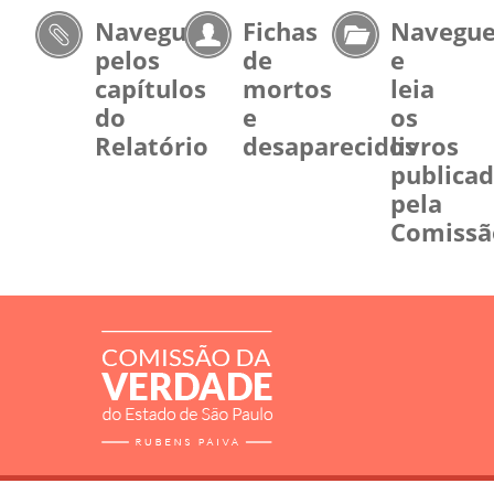
Navegue
Fichas
Navegu
pelos
de
e
capítulos
mortos
leia
do
e
os
Relatório
desaparecidos
livros
publica
pela
Comissã