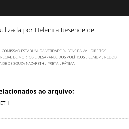
tilizada por Helenira Resende de
.
.
COMISSÃO ESTADUAL DA VERDADE RUBENS PAIVA
DIREITOS
.
.
PECIAL DE MORTOS E DESAPARECIDOS POLÍTICOS
CEMDP
PCDOB
.
.
ENDE DE SOUZA NAZARETH
PRETA
FÁTIMA
elacionados ao arquivo:
RETH