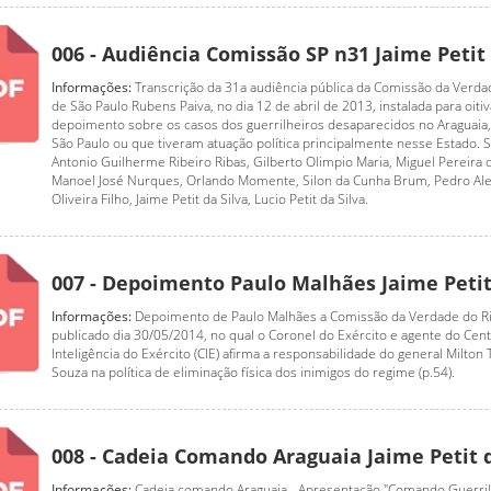
006 - Audiência Comissão SP n31 Jaime Petit 
Informações:
Transcrição da 31a audiência pública da Comissão da Verd
de São Paulo Rubens Paiva, no dia 12 de abril de 2013, instalada para oiti
depoimento sobre os casos dos guerrilheiros desaparecidos no Araguaia
São Paulo ou que tiveram atuação política principalmente nesse Estado. S
Antonio Guilherme Ribeiro Ribas, Gilberto Olimpio Maria, Miguel Pereira 
Manoel José Nurques, Orlando Momente, Silon da Cunha Brum, Pedro Al
Oliveira Filho, Jaime Petit da Silva, Lucio Petit da Silva.
007 - Depoimento Paulo Malhães Jaime Petit
Informações:
Depoimento de Paulo Malhães a Comissão da Verdade do Ri
publicado dia 30/05/2014, no qual o Coronel do Exército e agente do Cen
Inteligência do Exército (CIE) afirma a responsabilidade do general Milton
Souza na política de eliminação física dos inimigos do regime (p.54).
008 - Cadeia Comando Araguaia Jaime Petit d
Informações:
Cadeia comando Araguaia - Apresentação "Comando Guerri