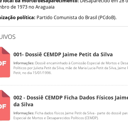
e local da morte/desaparecimento:
Desaparecido em 28 o
bro de 1973 no Araguaia
ização política:
Partido Comunista do Brasil (PCdoB).
UIVOS
001- Dossiê CEMDP Jaime Petit da Silva
Informações:
Dossiê encaminhado à Comissão Especial de Mortos e Des
Políticos por Julieta Petit da Silva, mãe de Maria Lucia Petit da Silva, Jaime 
Petit, no dia 15/01/1996.
002 - Dossiê CEMDP Ficha Dados Físicos Jaime
da Silva
Informações:
Ficha dados físicos Jaime Petit da Silva - parte do dossiê p
Especial de Mortos e Desaparecidos Políticos (CEMDP).