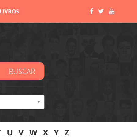
LIVROS
BUSCAR
T
.
U
.
V
.
W
.
X
.
Y
.
Z