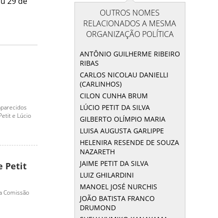
u 29 de
OUTROS NOMES
RELACIONADOS A MESMA
ORGANIZAÇÃO POLÍTICA
ANTÔNIO GUILHERME RIBEIRO
RIBAS
CARLOS NICOLAU DANIELLI
(CARLINHOS)
CILON CUNHA BRUM
LÚCIO PETIT DA SILVA
aparecidos
Petit e Lúcio
GILBERTO OLÍMPIO MARIA
LUISA AUGUSTA GARLIPPE
HELENIRA RESENDE DE SOUZA
NAZARETH
JAIME PETIT DA SILVA
 Petit
LUIZ GHILARDINI
MANOEL JOSÉ NURCHIS
ara Comissão
JOÃO BATISTA FRANCO
DRUMOND