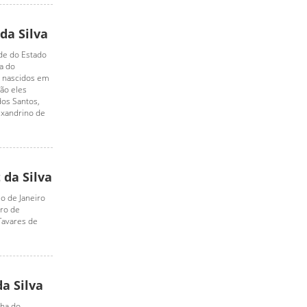
da Silva
ade do Estado
va do
, nascidos em
ão eles
dos Santos,
exandrino de
 da Silva
o de Janeiro
tro de
 Tavares de
a Silva
lha do