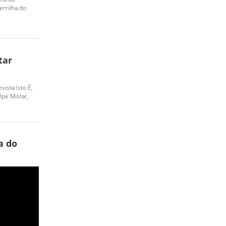
errilha do
tar
vista Isto É,
pe Militar,
a do