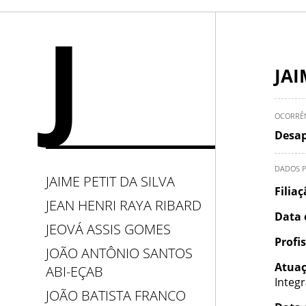
J
JAI
OCORRÊ
Desap
DADOS P
JAIME PETIT DA SILVA
Filia
JEAN HENRI RAYA RIBARD
Data 
JEOVÁ ASSIS GOMES
Profi
JOÃO ANTÔNIO SANTOS
Atuaç
ABI-EÇAB
Integ
JOÃO BATISTA FRANCO