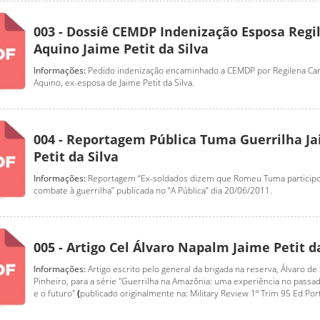
003 - Dossiê CEMDP Indenização Esposa Regi
Aquino Jaime Petit da Silva
Informações:
Pedido indenização encaminhado a CEMDP por Regilena Car
Aquino, ex-esposa de Jaime Petit da Silva.
004 - Reportagem Pública Tuma Guerrilha J
Petit da Silva
Informações:
Reportagem “Ex-soldados dizem que Romeu Tuma particip
combate à guerrilha” publicada no “A Pública” dia 20/06/2011.
005 - Artigo Cel Álvaro Napalm Jaime Petit d
Informações:
Artigo escrito pelo general da brigada na reserva, Álvaro de
Pinheiro, para a série "Guerrilha na Amazônia: uma experiência no passa
e o futuro"
(
publicado originalmente na: Military Review 1º Trim 95 Ed Por