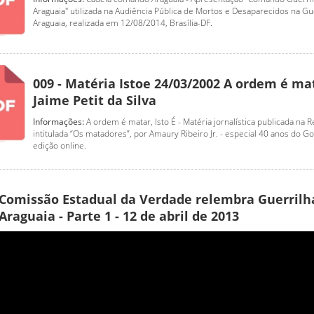
Araguaia" utilizada na Audiência Pública de Mortos e Desaparecidos na Gu
Araguaia, realizada em 12/08/2014, Brasília-DF.
009 - Matéria Istoe 24/03/2002 A ordem é ma
Jaime Petit da Silva
Informações:
A ordem é matar, Isto É - Matéria jornalística publicada na Re
intitulada “Os matadores”, por Amaury Ribeiro Jr. - especial 40 anos do Gol
edição online.
Comissão Estadual da Verdade relembra Guerrilh
Araguaia - Parte 1 - 12 de abril de 2013