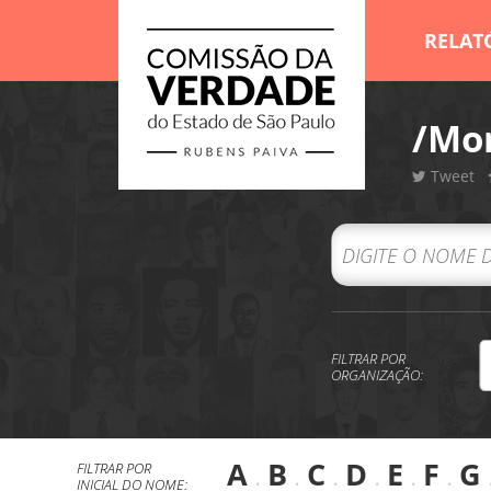
RELAT
/Mor
Tweet
FILTRAR POR
ORGANIZAÇÃO:
A
.
B
.
C
.
D
.
E
.
F
.
G
FILTRAR POR
INICIAL DO NOME: