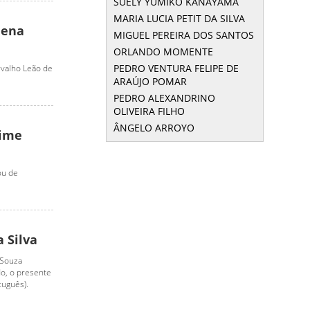
SUELY YUMIKO KANAYAMA
MARIA LUCIA PETIT DA SILVA
lena
MIGUEL PEREIRA DOS SANTOS
ORLANDO MOMENTE
PEDRO VENTURA FELIPE DE
valho Leão de
ARAÚJO POMAR
PEDRO ALEXANDRINO
OLIVEIRA FILHO
ÂNGELO ARROYO
aime
ou de
a Silva
 Souza
do, o presente
tuguês).