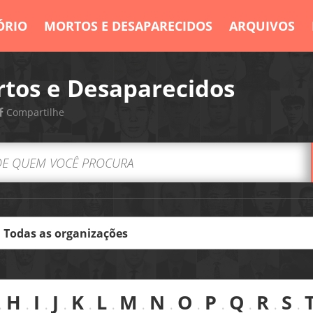
ÓRIO
MORTOS E DESAPARECIDOS
ARQUIVOS
tos e Desaparecidos
Compartilhe
.
H
.
I
.
J
.
K
.
L
.
M
.
N
.
O
.
P
.
Q
.
R
.
S
.