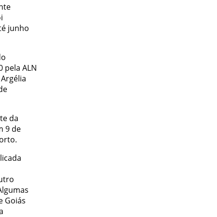
nte
i
té junho
do
0 pela ALN
 Argélia
de
te da
m 9 de
orto.
licada
utro
“Algumas
e Goiás
a