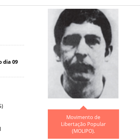
o dia 09
G)
Movimento de
Libertação Popular
l
(MOLIPO).