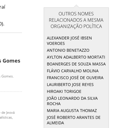
raí
OUTROS NOMES
RELACIONADOS A MESMA
).
ORGANIZAÇÃO POLÍTICA
ALEXANDER JOSÉ IBSEN
VOEROES
ANTONIO BENETAZZO
AYLTON ADALBERTO MORTATI
is Gomes
BOANERGES DE SOUZA MASSA
FLÁVIO CARVALHO MOLINA
is Gomes.
FRANCISCO JOSÉ DE OLIVEIRA
LAURIBERTO JOSE REYES
HIROAKI TORIGOE
JOÃO LEONARDO DA SILVA
ROCHA
MARIA AUGUSTA THOMAZ
 de Jeová
JOSÉ ROBERTO ARANTES DE
lísticas,
ALMEIDA