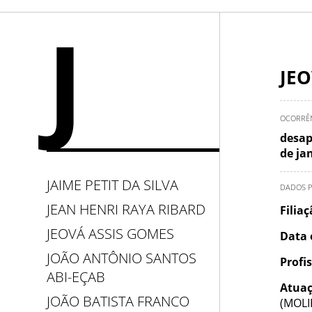
J
JEO
OCORRÊ
desap
de ja
JAIME PETIT DA SILVA
DADOS P
JEAN HENRI RAYA RIBARD
Filia
JEOVÁ ASSIS GOMES
Data 
JOÃO ANTÔNIO SANTOS
Profi
ABI-EÇAB
Atuaç
JOÃO BATISTA FRANCO
(MOLI