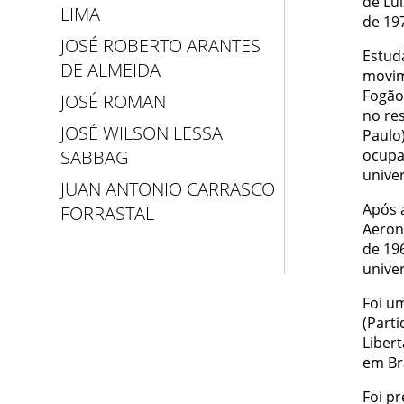
de Lui
LIMA
de 19
JOSÉ ROBERTO ARANTES
Estuda
DE ALMEIDA
movim
Fogão
JOSÉ ROMAN
no re
JOSÉ WILSON LESSA
Paulo
ocupa
SABBAG
univer
JUAN ANTONIO CARRASCO
Após a
FORRASTAL
Aeron
de 19
unive
Foi um
(Parti
Libert
em Bra
Foi p