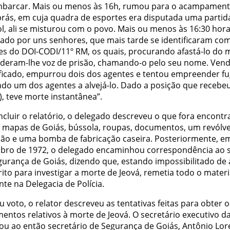
barcar. Mais ou menos às 16h, rumou para o acampament
rás, em cuja quadra de esportes era disputada uma partid
l, ali se misturou com o povo. Mais ou menos às 16:30 horas
ado por uns senhores, que mais tarde se identificaram co
es do DOI-CODI/11º RM, os quais, procurando afastá-lo do 
 deram-lhe voz de prisão, chamando-o pelo seu nome. Ven
ificado, empurrou dois dos agentes e tentou empreender fu
ndo um dos agentes a alvejá-lo. Dado a posição que recebeu 
), teve morte instantânea”.
ncluir o relatório, o delegado descreveu o que fora encont
: mapas de Goiás, bússola, roupas, documentos, um revólve
ão e uma bomba de fabricação caseira. Posteriormente, e
bro de 1972, o delegado encaminhou correspondência ao s
gurança de Goiás, dizendo que, estando impossibilitado de 
ito para investigar a morte de Jeová, remetia todo o materi
nte na Delegacia de Polícia.
 voto, o relator descreveu as tentativas feitas para obter o
entos relativos à morte de Jeová. O secretário executivo 
tou ao então secretário de Segurança de Goiás, Antônio Lore