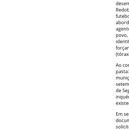
desem
Redob
futebo
abord
agent
povo,
ident
força
(tórax
Ao co
pasta
muniç
setem
de Se
inquér
existe
Em seu
docum
solici