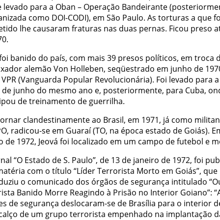
e levado para a Oban – Operação Bandeirante (posteriorme
anizada como DOI-CODI), em São Paulo. As torturas a que fo
tido lhe causaram fraturas nas duas pernas. Ficou preso a
70.
foi banido do país, com mais 39 presos políticos, em troca 
xador alemão Von Holleben, seqüestrado em junho de 197
 VPR (Vanguarda Popular Revolucionária). Foi levado para a
 de junho do mesmo ano e, posteriormente, para Cuba, on
cipou de treinamento de guerrilha.
tornar clandestinamente ao Brasil, em 1971, já como militan
O, radicou-se em Guaraí (TO, na época estado de Goiás). E
o de 1972, Jeová foi localizado em um campo de futebol e m
nal “O Estado de S. Paulo”, de 13 de janeiro de 1972, foi pub
atéria com o título “Líder Terrorista Morto em Goiás”, que
duziu o comunicado dos órgãos de segurança intitulado “O
rista Banido Morre Reagindo à Prisão no Interior Goiano”: 
es de segurança deslocaram-se de Brasília para o interior d
calço de um grupo terrorista empenhado na implantação d