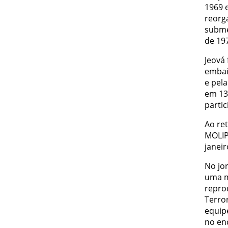
1969 
reorg
subme
de 19
Jeová 
embai
e pela
em 13
parti
Ao re
MOLIP
janeir
No jor
uma m
repro
Terro
equip
no en