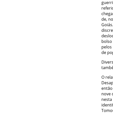
guerri
refer
chega
de, no
Goiás
discr
deslo
bolso 
pelos 
de po
Divers
també
O rel
Desapa
então
nove 
nesta 
ident
Tomou