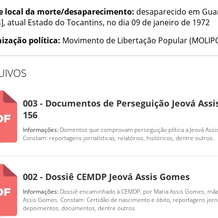
e local da morte/desaparecimento:
desaparecido em Gua
], atual Estado do Tocantins, no dia 09 de janeiro de 1972
ização política:
Movimento de Libertação Popular (MOLIPO
UIVOS
003 - Documentos de Perseguição Jeová Ass
156
Informações:
Domentos que comprovam perseguição plítica a Jeová Ass
Constam: reportagens jornalísticas, relatórios, históricos, dentre outros.
002 - Dossiê CEMDP Jeová Assis Gomes
Informações:
Dossiê encaminhado à CEMDP, por Maria Assis Gomes, mãe
Assis Gomes. Constam: Certidão de nascimento e óbito, reportagens jorna
depoimentos, documentos, dentre outros.