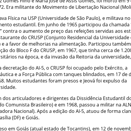
z Gomes Filho e Maria José de Assis Gomes, foi morto em 9 
72. Era militante do Movimento de Libertação Nacional (Moli
va Física na USP (Universidade de São Paulo), e militava no
ento estudantil. Em junho de 1965 participou da chamada
” contra o aumento de preço das refeições servidas aos es
staurante do CRUSP (Conjunto Residencial da Universidade
) e a favor de melhorias na alimentação. Participou também
ção do Bloco F do CRUSP, em 1967, que tinha cerca de 1.20
sitários na época, e da invasão da Reitoria da universidade
 decretação do AI-5, o CRUSP foi ocupado pelo Exército, a
áutica e a Força Pública com tanques blindados, em 17 de
68. Muitos estudantes foram presos e Jeová foi expulso da
rsidade.
 dos articuladores e dirigentes da Dissidência Estudantil 
do Comunista Brasileiro) e em 1968, passou a militar na AL
adora Nacional). Após a edição do AI-5, atuou de forma cla
sília (DF) e Goiás.
reso em Goiás (atual estado de Tocantins), em 12 de novem