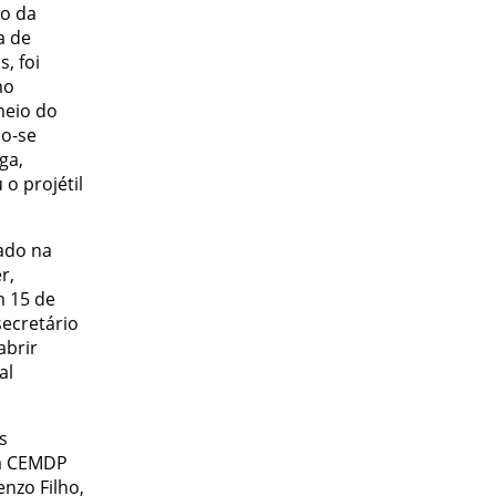
o da
a de
, foi
mo
meio do
do-se
ga,
o projétil
rado na
r,
m 15 de
ecretário
abrir
al
s
da CEMDP
nzo Filho,