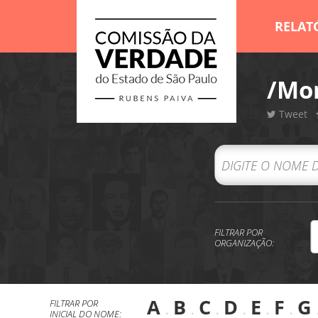
RELAT
/Mor
Tweet
FILTRAR POR
ORGANIZAÇÃO:
A
.
B
.
C
.
D
.
E
.
F
.
G
FILTRAR POR
INICIAL DO NOME: