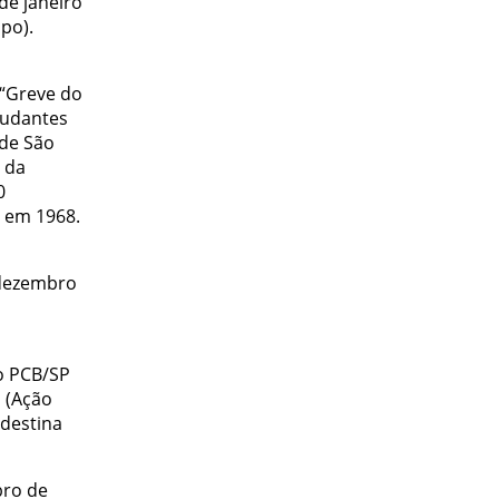
de janeiro
po).
 “Greve do
tudantes
 de São
 da
0
, em 1968.
 dezembro
do PCB/SP
N (Ação
ndestina
bro de