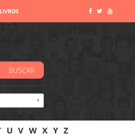
LIVROS
BUSCAR
T
.
U
.
V
.
W
.
X
.
Y
.
Z