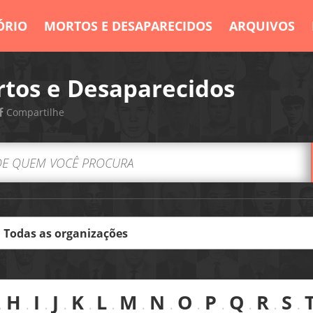
ÓRIO
MORTOS E DESAPARECIDOS
ARQUIVOS
tos e Desaparecidos
Compartilhe
.
H
.
I
.
J
.
K
.
L
.
M
.
N
.
O
.
P
.
Q
.
R
.
S
.