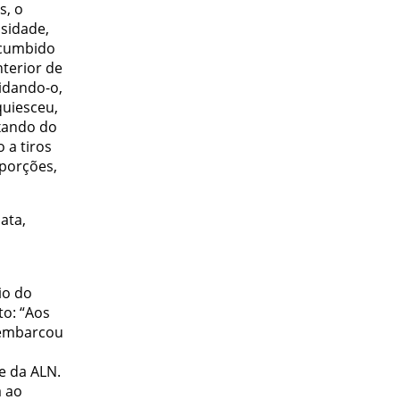
s, o
sidade,
ncumbido
nterior de
idando-o,
quiesceu,
xando do
 a tiros
oporções,
ata,
io do
to: “Aos
sembarcou
e da ALN.
a ao