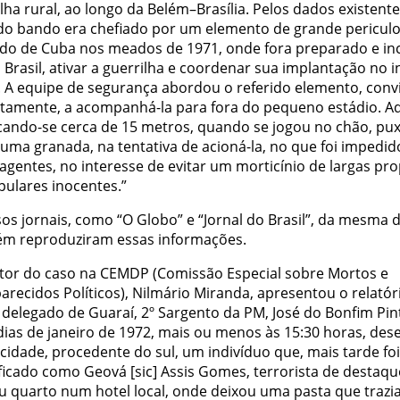
lha rural, ao longo da Belém–Brasília. Pelos dados existente
ido bando era chefiado por um elemento de grande periculo
do de Cuba nos meados de 1971, onde fora preparado e i
 Brasil, ativar a guerrilha e coordenar sua implantação no i
. A equipe de segurança abordou o referido elemento, conv
etamente, a acompanhá-la para fora do pequeno estádio. A
cando-se cerca de 15 metros, quando se jogou no chão, pu
uma granada, na tentativa de acioná-la, no que foi impedido
agentes, no interesse de evitar um morticínio de largas pr
pulares inocentes.”
os jornais, como “O Globo” e “Jornal do Brasil”, da mesma d
m reproduziram essas informações.
ator do caso na CEMDP (Comissão Especial sobre Mortos e
recidos Políticos), Nilmário Miranda, apresentou o relatór
 delegado de Guaraí, 2º Sargento da PM, José do Bonfim Pin
dias de janeiro de 1972, mais ou menos às 15:30 horas, de
cidade, procedente do sul, um indivíduo que, mais tarde foi
ificado como Geová [sic] Assis Gomes, terrorista de destaqu
 quarto num hotel local, onde deixou uma pasta que trazi