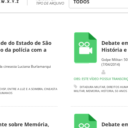
.
W
.
X
.
Y
.
Z
TIPO DE ARQUIVO
de do Estado de São
Debate em
o da polícia com a
História e
Golpe Militar: 5
(7/04/2014)
 da cineasta Luciana Burlamarqui
OBS: ESTE VÍDEO POSSUI TRANSCRI
DITADURA MILITAR
,
DIREITOS HUM
EVSP
,
ENTRE A LUZ E A SOMBRA
,
CINEASTA
MILITAR
,
MEMORIA
,
HISTORIA
,
50 ANOS
 HUMANOS
nte sobre Memória,
Debate em