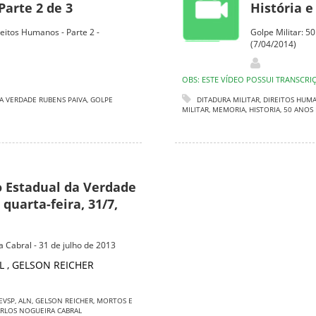
Parte 2 de 3
História e
reitos Humanos - Parte 2 -
Golpe Militar: 5
(7/04/2014)
OBS: ESTE VÍDEO POSSUI TRANSCRI
A VERDADE RUBENS PAIVA
,
GOLPE
DITADURA MILITAR
,
DIREITOS HUM
MILITAR
,
MEMORIA
,
HISTORIA
,
50 ANOS
 Estadual da Verdade
quarta-feira, 31/7,
 Cabral - 31 de julho de 2013
AL
,
GELSON REICHER
EVSP
,
ALN
,
GELSON REICHER
,
MORTOS E
RLOS NOGUEIRA CABRAL