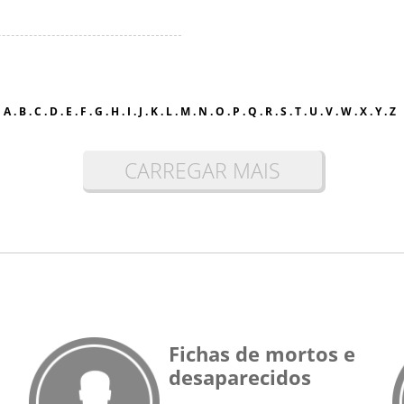
A
.
B
.
C
.
D
.
E
.
F
.
G
.
H
.
I
.
J
.
K
.
L
.
M
.
N
.
O
.
P
.
Q
.
R
.
S
.
T
.
U
.
V
.
W
.
X
.
Y
.
Z
CARREGAR MAIS
Fichas de mortos e
desaparecidos