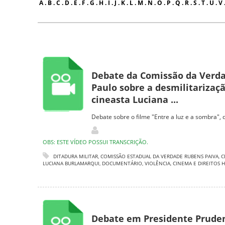
A
.
B
.
C
.
D
.
E
.
F
.
G
.
H
.
I
.
J
.
K
.
L
.
M
.
N
.
O
.
P
.
Q
.
R
.
S
.
T
.
U
.
V
Debate da Comissão da Verda
Paulo sobre a desmilitarizaçã
cineasta Luciana ...
Debate sobre o filme "Entre a luz e a sombra",
OBS: ESTE VÍDEO POSSUI TRANSCRIÇÃO.
DITADURA MILITAR
,
COMISSÃO ESTADUAL DA VERDADE RUBENS PAIVA
,
C
LUCIANA BURLAMARQUI
,
DOCUMENTÁRIO
,
VIOLÊNCIA
,
CINEMA E DIREITOS
Debate em Presidente Prude