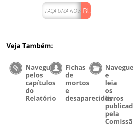
BUSCAR
Veja Também:
Navegue
Fichas
Navegu
pelos
de
e
capítulos
mortos
leia
do
e
os
Relatório
desaparecidos
livros
publica
pela
Comissã