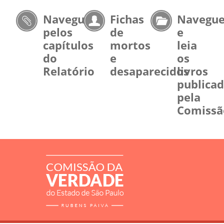
Navegue
Fichas
Navegu
pelos
de
e
capítulos
mortos
leia
do
e
os
Relatório
desaparecidos
livros
publica
pela
Comissã