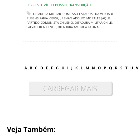
OBS: ESTE VÍDEO POSSUI TRANSCRIÇÃO.
DITADURA MILITAR
,
COMISSÃO ESTADUAL DA VERDADE
RUBENS PAIVA
,
CEVSP
,
,
RENAN ADOLFO MORALES JAQUE
,
PARTIDO COMUNISTA CHILENO
,
DITADURA MILITAR CHILE
,
SALVADOR ALLENDE
,
DITADURA AMERICA LATINA
A
.
B
.
C
.
D
.
E
.
F
.
G
.
H
.
I
.
J
.
K
.
L
.
M
.
N
.
O
.
P
.
Q
.
R
.
S
.
T
.
U
.
V
CARREGAR MAIS
Veja Também: