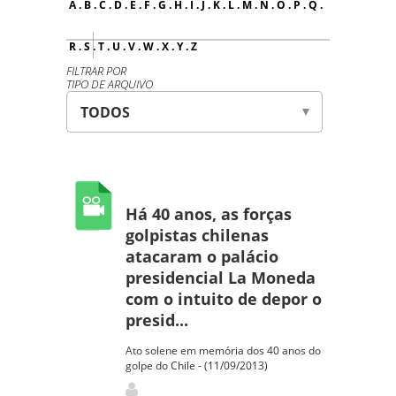
A
.
B
.
C
.
D
.
E
.
F
.
G
.
H
.
I
.
J
.
K
.
L
.
M
.
N
.
O
.
P
.
Q
.
R
.
S
.
T
.
U
.
V
.
W
.
X
.
Y
.
Z
FILTRAR POR
TIPO DE ARQUIVO
Há 40 anos, as forças
golpistas chilenas
atacaram o palácio
presidencial La Moneda
com o intuito de depor o
presid...
Ato solene em memória dos 40 anos do
golpe do Chile - (11/09/2013)