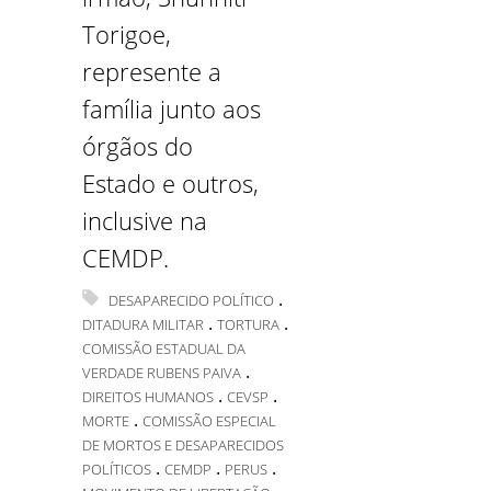
Torigoe,
represente a
família junto aos
órgãos do
Estado e outros,
inclusive na
CEMDP.
.
DESAPARECIDO POLÍTICO
.
.
DITADURA MILITAR
TORTURA
COMISSÃO ESTADUAL DA
.
VERDADE RUBENS PAIVA
.
.
DIREITOS HUMANOS
CEVSP
.
MORTE
COMISSÃO ESPECIAL
DE MORTOS E DESAPARECIDOS
.
.
.
POLÍTICOS
CEMDP
PERUS