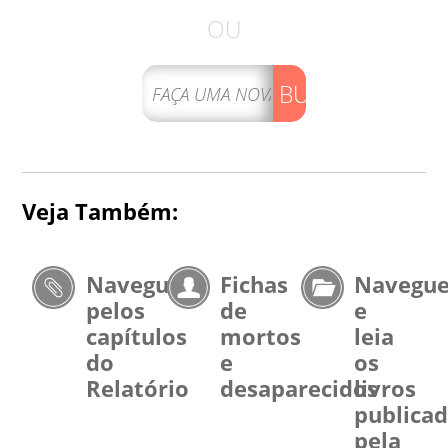
OU
BUSCAR
Veja Também:
Navegue
Fichas
Navegu
pelos
de
e
capítulos
mortos
leia
do
e
os
Relatório
desaparecidos
livros
publica
pela