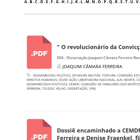
A
.
B
.
C
.
D
.
E
.
F
.
G
.
H
.
I
.
J
.
K
.
L
.
M
.
N
.
O
.
P
.
Q
.
R
.
S
.
T
.
U
.
V
" O revolucionário da Convic
004 - Dissertação Joaquim Câmara Ferreira Rev
JOAQUIM CÂMARA FERREIRA
DESAPARECIDO POLÍTICO
,
DITADURA MILITAR
,
TORTURA
,
COMISSÃO EST
DIREITOS HUMANOS
,
CEVSP
,
AÇÃO LIBERTADORA NACIONAL
,
ALN
,
MORTE
,
C
DESAPARECIDOS POLÍTICOS
,
CEMDP
,
COMISSÃO DE FAMILIARES DOS MORTOS
FERREIRA
,
TOLEDO
,
VELHO
,
DISSERTAÇÃO
,
UFRJ
Dossiê encaminhado a CEMDP 
Ferreira e Denise Fraenkel, f