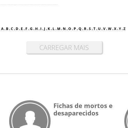
A
.
B
.
C
.
D
.
E
.
F
.
G
.
H
.
I
.
J
.
K
.
L
.
M
.
N
.
O
.
P
.
Q
.
R
.
S
.
T
.
U
.
V
.
W
.
X
.
Y
.
Z
CARREGAR MAIS
Fichas de mortos e
desaparecidos