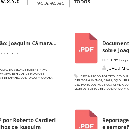
.
W
.
X
.
Y
.
Z
TIPO DE ARQUIVO
ção: Joaquim Câmara...
Documento
sobre Joaq
olucionário
003 - CNV Joaqu
JOAQUIM C
ADUAL DA VERDADE RUBENS PAIVA
,
OMISSÃO ESPECIAL DE MORTOS E
DESAPARECIDO POLÍTICO
,
DITADUR
 E DESAPARECIDOS
,
JOAQUIM CÂMARA
DIREITOS HUMANOS
,
CEVSP
,
AÇÃO LIBE
DESAPARECIDOS POLÍTICOS
,
CEMDP
,
DO
MORTOS E DESAPARECIDOS
,
JOAQUIM C
por Roberto Cardieri
Reportage
ilhos de Joaquim
e sempre!"