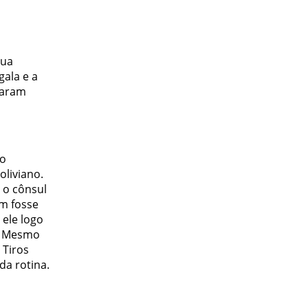
sua
ala e a
saram
io
oliviano.
, o cônsul
em fosse
 ele logo
i. Mesmo
 Tiros
da rotina.