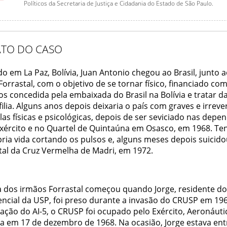
Políticos da Secretaria de Justiça e Cidadania do Estado de São Paulo.
ATO DO CASO
o em La Paz, Bolívia, Juan Antonio chegou ao Brasil, junto 
Forrastal, com o objetivo de se tornar físico, financiado co
s concedida pela embaixada do Brasil na Bolívia e tratar d
lia. Alguns anos depois deixaria o país com graves e irrever
as físicas e psicológicas, depois de ser seviciado nas depe
Exército e no Quartel de Quintaúna em Osasco, em 1968. Ten
pria vida cortando os pulsos e, alguns meses depois suicido
tal da Cruz Vermelha de Madri, em 1972.
a dos irmãos Forrastal começou quando Jorge, residente d
encial da USP, foi preso durante a invasão do CRUSP em 196
ação do AI-5, o CRUSP foi ocupado pelo Exército, Aeronáuti
ca em 17 de dezembro de 1968. Na ocasião, Jorge estava ent