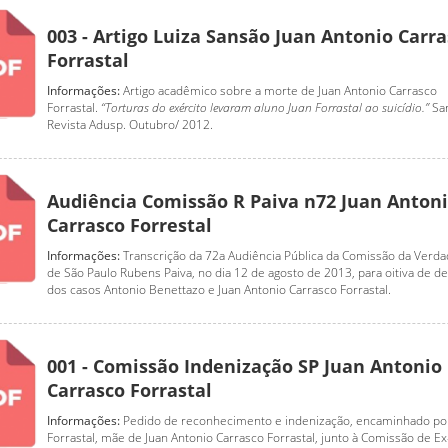
003 - Artigo Luiza Sansão Juan Antonio Carr
Forrastal
Informações:
Artigo acadêmico sobre a morte de Juan Antonio Carrasco
Forrastal.
“Torturas do exército levaram aluno Juan Forrastal ao suicídio.”
San
Revista Adusp. Outubro/ 2012.
Audiência Comissão R Paiva n72 Juan Anton
Carrasco Forrestal
Informações:
Transcrição da 72a Audiência Pública da Comissão da Verd
de São Paulo Rubens Paiva, no dia 12 de agosto de 2013, para oitiva de 
dos casos Antonio Benettazo e Juan Antonio Carrasco Forrastal.
001 - Comissão Indenização SP Juan Antonio
Carrasco Forrastal
Informações:
Pedido de reconhecimento e indenização, encaminhado po
Forrastal, mãe de Juan Antonio Carrasco Forrastal, junto à Comissão de E