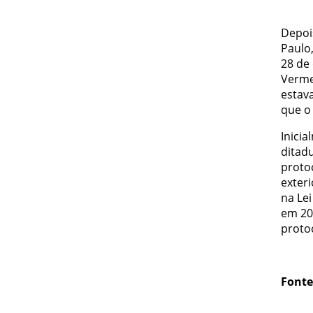
Depoi
Paulo,
28 de
Verme
estava
que o
Inici
ditad
proto
exter
na Lei
em 20
proto
Fonte