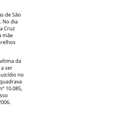
as de São
. No dia
da Cruz
a mãe
arelhos
vítima da
 a ser
uicídio no
nquadrava
nº 10.085,
esso
2006.