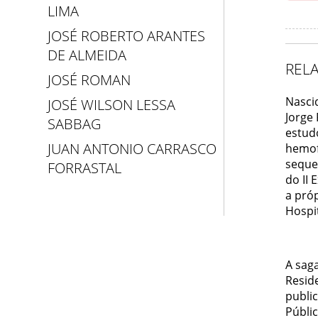
LIMA
JOSÉ ROBERTO ARANTES
DE ALMEIDA
REL
JOSÉ ROMAN
Nascid
JOSÉ WILSON LESSA
Jorge 
SABBAG
estudo
JUAN ANTONIO CARRASCO
hemofi
sequel
FORRASTAL
do II 
a pró
Hospi
A sag
Resid
public
Públi