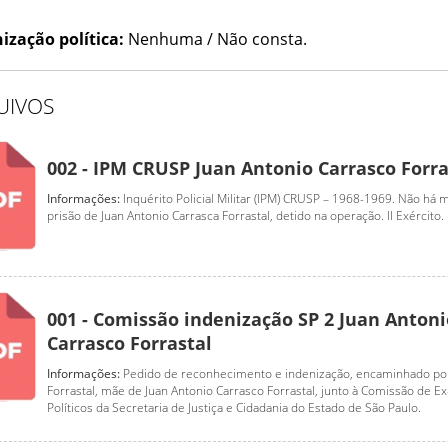
ização política:
Nenhuma / Não consta.
UIVOS
002 - IPM CRUSP Juan Antonio Carrasco Forra
Informações:
Inquérito Policial Militar (IPM) CRUSP – 1968-1969. Não há
prisão de Juan Antonio Carrasca Forrastal, detido na operação. II Exército.
001 - Comissão indenização SP 2 Juan Antoni
Carrasco Forrastal
Informações:
Pedido de reconhecimento e indenização, encaminhado po
Forrastal, mãe de Juan Antonio Carrasco Forrastal, junto à Comissão de E
Políticos da Secretaria de Justiça e Cidadania do Estado de São Paulo.