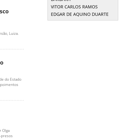
VITOR CARLOS RAMOS
asco
EDGAR DE AQUINO DUARTE
são, Luiza.
io
ade do Estado
depoimentos
r Olga
x-presos