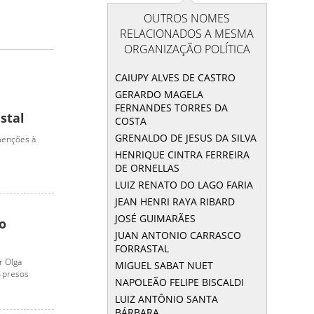
OUTROS NOMES
RELACIONADOS A MESMA
ORGANIZAÇÃO POLÍTICA
CAIUPY ALVES DE CASTRO
GERARDO MAGELA
FERNANDES TORRES DA
stal
COSTA
GRENALDO DE JESUS DA SILVA
 menções à
HENRIQUE CINTRA FERREIRA
DE ORNELLAS
LUIZ RENATO DO LAGO FARIA
JEAN HENRI RAYA RIBARD
JOSÉ GUIMARÃES
o
JUAN ANTONIO CARRASCO
FORRASTAL
r Olga
MIGUEL SABAT NUET
x-presos
NAPOLEÃO FELIPE BISCALDI
LUIZ ANTÔNIO SANTA
BÁRBARA