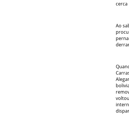
cerca
Ao sab
procu
perna
derra
Quand
Carras
Alegan
boliv
remov
volto
intern
dispa