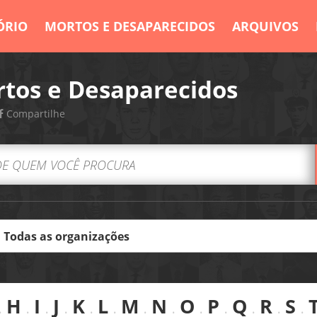
ÓRIO
MORTOS E DESAPARECIDOS
ARQUIVOS
tos e Desaparecidos
Compartilhe
.
H
.
I
.
J
.
K
.
L
.
M
.
N
.
O
.
P
.
Q
.
R
.
S
.