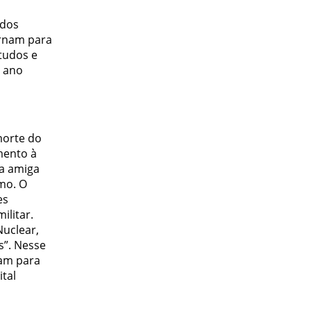
ados
ornam para
tudos e
m ano
morte do
mento à
 a amiga
mo. O
es
ilitar.
Nuclear,
s”. Nesse
ram para
tal