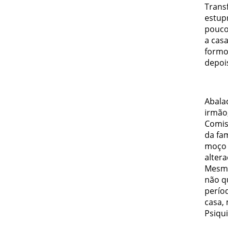
Trans
estup
pouco
a cas
formo
depoi
Abala
irmão
Comis
da fa
moço a
alter
Mesmo
não qu
perío
casa,
Psiqui