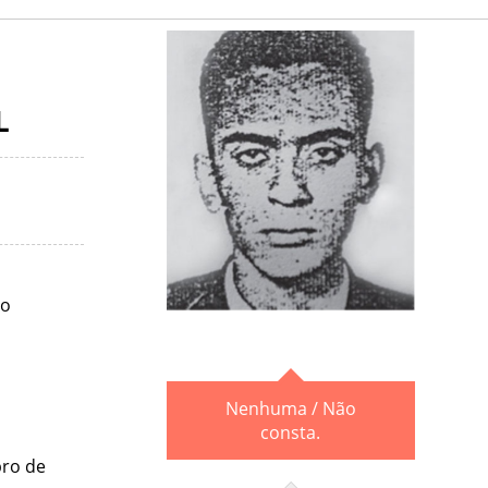
L
lo
Nenhuma / Não
consta.
ro de