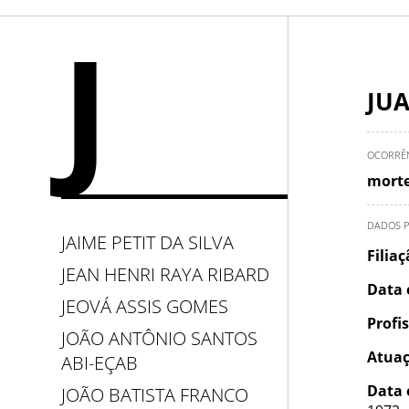
J
JU
OCORRÊ
morte
DADOS P
JAIME PETIT DA SILVA
Filia
JEAN HENRI RAYA RIBARD
Data 
JEOVÁ ASSIS GOMES
Profi
JOÃO ANTÔNIO SANTOS
Atuaç
ABI-EÇAB
Data 
JOÃO BATISTA FRANCO