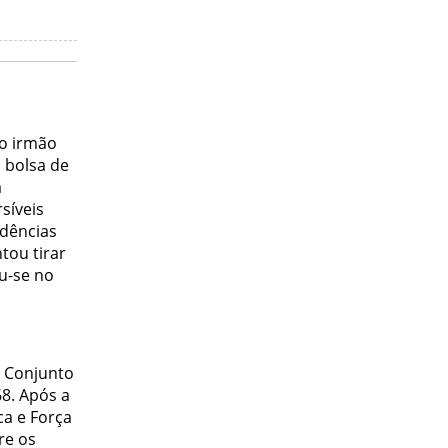
ao irmão
m bolsa de
a
síveis
ndências
tou tirar
u-se no
o Conjunto
8. Após a
ca e Força
re os