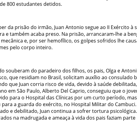
 de 800 estudantes detidos.
er da prisão do irmão, Juan Antonio segue ao II Exército à 
ra e também acaba preso. Na prisão, arrancaram-lhe a beng
 mecânica e, por ser hemofílico, os golpes sofridos lhe cau
mes pelo corpo inteiro.
o souberam do paradeiro dos filhos, os pais, Olga e Anton
co, que residiam no Brasil, solicitam auxílio ao consulado b
do que Juan corria risco de vida, devido à saúde debilitada
iano em São Paulo, Alberto Del Caprio, conseguiu que o jov
ido para o Hospital das Clínicas por um curto período, mas
u para a guarda do exército, no Hospital Militar do Cambuc
ado e debilitado, Juan continua a sofrer tortura psicológica.
rados na madrugada e ameaça à vida dos pais faziam parte 