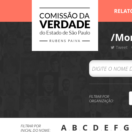
RELAT
/Mor
Tweet
FILTRAR POR
ORGANIZAÇÃO:
A
.
B
.
C
.
D
.
E
.
F
.
G
FILTRAR POR
INICIAL DO NOME: