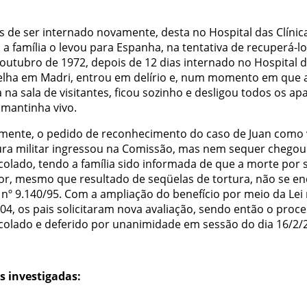
s de ser internado novamente, desta no Hospital das Clínic
 a família o levou para Espanha, na tentativa de recuperá-lo
 outubro de 1972, depois de 12 dias internado no Hospital 
lha em Madri, entrou em delírio e, num momento em que 
 na sala de visitantes, ficou sozinho e desligou todos os ap
 mantinha vivo.
almente, o pedido de reconhecimento do caso de Juan como 
ura militar ingressou na Comissão, mas nem sequer chegou
colado, tendo a família sido informada de que a morte por s
ior, mesmo que resultado de seqüelas de tortura, não se e
 nº 9.140/95. Com a ampliação do benefício por meio da Lei 
04, os pais solicitaram nova avaliação, sendo então o proc
colado e deferido por unanimidade em sessão do dia 16/2/
s investigadas: