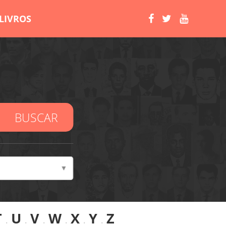
LIVROS
BUSCAR
T
.
U
.
V
.
W
.
X
.
Y
.
Z