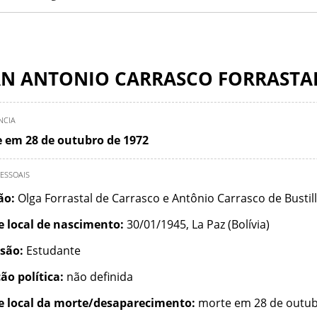
AN ANTONIO CARRASCO FORRASTA
NCIA
 em 28 de outubro de 1972
ESSOAIS
ção:
Olga Forrastal de Carrasco e Antônio Carrasco de Bustil
e local de nascimento:
30/01/1945, La Paz (Bolívia)
ssão:
Estudante
ão política:
não definida
e local da morte/desaparecimento:
morte em 28 de outub