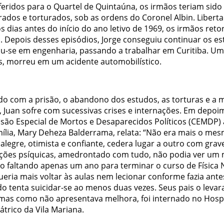
feridos para o Quartel de Quintaúna, os irmãos teriam sido
rados e torturados, sob as ordens do Coronel Albin. Libert
s dias antes do início do ano letivo de 1969, os irmãos ret
a. Depois desses episódios, Jorge conseguiu continuar os es
u-se em engenharia, passando a trabalhar em Curitiba. U
s, morreu em um acidente automobilístico.
do com a prisão, o abandono dos estudos, as torturas e a 
, Juan sofre com sucessivas crises e internações. Em depoi
são Especial de Mortos e Desaparecidos Políticos (CEMDP)
mília, Mary Deheza Balderrama, relata: “Não era mais o mes
legre, otimista e confiante, cedera lugar a outro com grav
ações psíquicas, amedrontado com tudo, não podia ver um m
 faltando apenas um ano para terminar o curso de Física 
eria mais voltar às aulas nem lecionar conforme fazia ante
do tenta suicidar-se ao menos duas vezes. Seus pais o leva
 mas como não apresentava melhora, foi internado no Hospi
átrico da Vila Mariana.