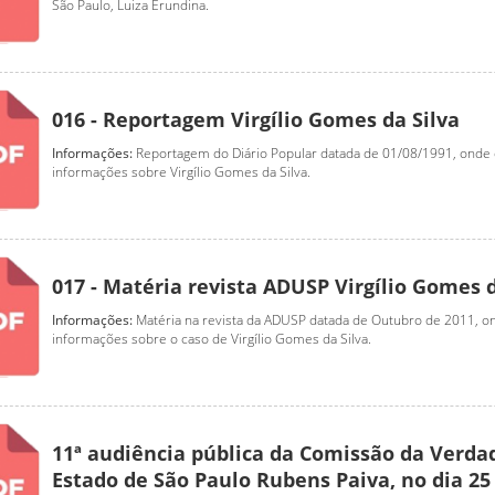
São Paulo, Luiza Erundina.
016 - Reportagem Virgílio Gomes da Silva
Informações:
Reportagem do Diário Popular datada de 01/08/1991, onde
informações sobre Virgílio Gomes da Silva.
017 - Matéria revista ADUSP Virgílio Gomes d
Informações:
Matéria na revista da ADUSP datada de Outubro de 2011, 
informações sobre o caso de Virgílio Gomes da Silva.
11ª audiência pública da Comissão da Verda
Estado de São Paulo Rubens Paiva, no dia 25