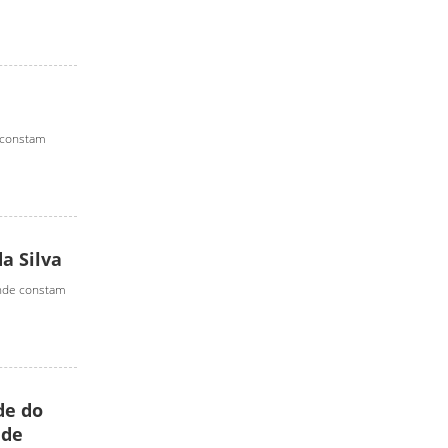
 constam
a Silva
onde constam
de do
 de