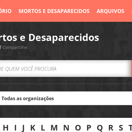
ÓRIO
MORTOS E DESAPARECIDOS
ARQUIVOS
tos e Desaparecidos
Compartilhe
.
H
.
I
.
J
.
K
.
L
.
M
.
N
.
O
.
P
.
Q
.
R
.
S
.