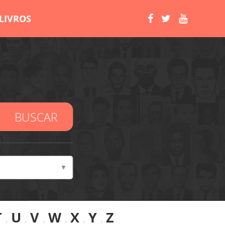
LIVROS
BUSCAR
T
.
U
.
V
.
W
.
X
.
Y
.
Z