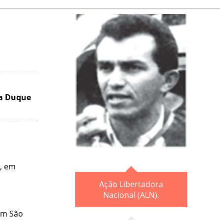
da Duque
o, em
Ação Libertadora
Nacional (ALN).
em São