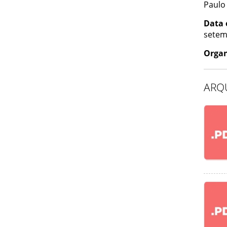
Paulo
Data 
setem
Organ
ARQ