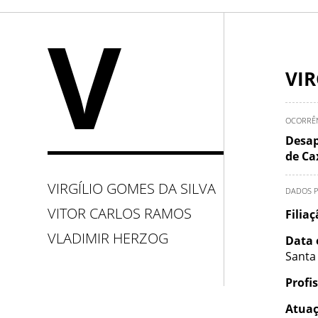
V
VIR
OCORRÊ
Desap
de Ca
VIRGÍLIO GOMES DA SILVA
DADOS P
VITOR CARLOS RAMOS
Filia
VLADIMIR HERZOG
Data 
Santa
Profi
Atuaç