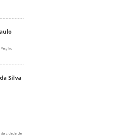
Paulo
Virgílio
da Silva
a da cidade de