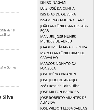
ISHIRO NAGAMI
LUIZ JOSÉ DA CUNHA
ISIS DIAS DE OLIVEIRA
ISSAMI NAKAMURA OKANO
JOÃO ANTÔNIO SANTOS ABI-
EÇAB
SNI), de 18
a Silva.
MANUEL JOSÉ NUNES
MENDES DE ABREU
JOAQUIM CÂMARA FERREIRA
MARCO ANTÔNIO BRAZ DE
CARVALHO
MARCOS NONATO DA
rgílio Gomes
FONSECA
JOSÉ IDÉZIO BRIANEZI
JOSÉ JULIO DE ARAÚJO
Zoé Lucas de Brito Filho
JOSÉ MILTON BARBOSA
a Silva
JOSÉ ROBERTO ARANTES DE
ALMEIDA
JOSÉ WILSON LESSA SABBAG