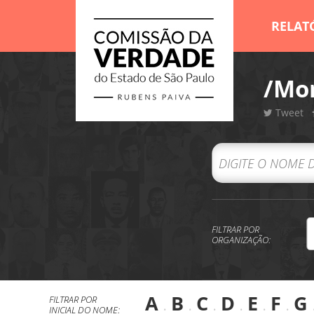
RELAT
/Mor
Tweet
FILTRAR POR
ORGANIZAÇÃO:
A
.
B
.
C
.
D
.
E
.
F
.
G
FILTRAR POR
INICIAL DO NOME: