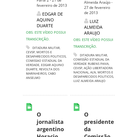
Parte 2 - 21 de
Almeida Araújo -
fevereiro de 2013
27 de fevereiro
de 2013
EDGAR DE
AQUINO
LUIZ
DUARTE
ALMEIDA
OBS: ESTE VÍDEO POSSUI
ARAUJO
TRANSCRIÇÃO.
OBS: ESTE VÍDEO POSSUI
TRANSCRIÇÃO.
DITADURA MILITAR
,
CEVSP
,
MORTOS E
DITADURA MILITAR
,
DESAPARECIDOS POLITICOS
,
COMISSÃO ESTADUAL DA
COMISSAO ESTADUAL DA
VERDADE RUBENS PAIVA
,
VERDADE
,
EDGAR AQUINO
CEVSP
,
AÇÃO LIBERTADORA
DUARTE
,
REVOLTA DOS
NACIONAL
,
ALN
,
MORTOS E
MARINHEIROS
,
CABO
DESAPARECIDOS POLITICOS
,
ANSELMO
LUIZ ALMEIDA ARAUJO
O
O
jornalista
presidente
argentino
da
Horacio
Comissão