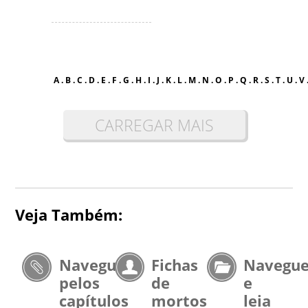
A
.
B
.
C
.
D
.
E
.
F
.
G
.
H
.
I
.
J
.
K
.
L
.
M
.
N
.
O
.
P
.
Q
.
R
.
S
.
T
.
U
.
V
CARREGAR MAIS
Veja Também:
Navegue
Fichas
Navegu
pelos
de
e
capítulos
mortos
leia