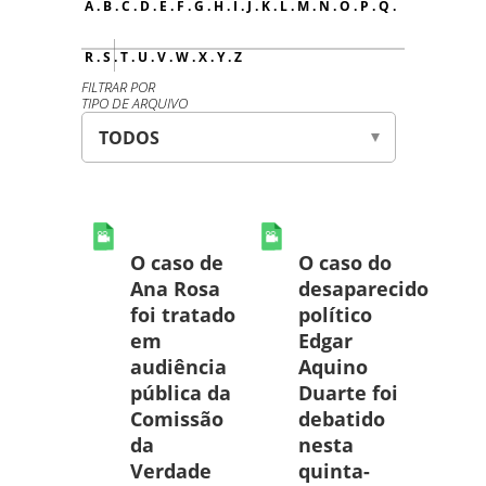
A
.
B
.
C
.
D
.
E
.
F
.
G
.
H
.
I
.
J
.
K
.
L
.
M
.
N
.
O
.
P
.
Q
.
R
.
S
.
T
.
U
.
V
.
W
.
X
.
Y
.
Z
FILTRAR POR
TIPO DE ARQUIVO
O caso de
O caso do
Ana Rosa
desaparecido
foi tratado
político
em
Edgar
audiência
Aquino
pública da
Duarte foi
Comissão
debatido
da
nesta
Verdade
quinta-