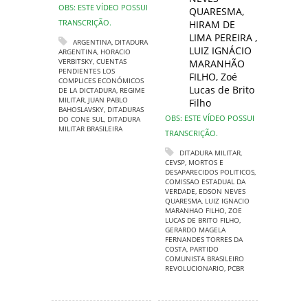
OBS: ESTE VÍDEO POSSUI
QUARESMA
,
TRANSCRIÇÃO.
HIRAM DE
LIMA PEREIRA
,
ARGENTINA
,
DITADURA
LUIZ IGNÁCIO
ARGENTINA
,
HORACIO
VERBITSKY
,
CUENTAS
MARANHÃO
PENDIENTES LOS
FILHO
,
Zoé
COMPLICES ECONÓMICOS
Lucas de Brito
DE LA DICTADURA
,
REGIME
MILITAR
,
JUAN PABLO
Filho
BAHOSLAVSKY
,
DITADURAS
OBS: ESTE VÍDEO POSSUI
DO CONE SUL
,
DITADURA
MILITAR BRASILEIRA
TRANSCRIÇÃO.
DITADURA MILITAR
,
CEVSP
,
MORTOS E
DESAPARECIDOS POLITICOS
,
COMISSAO ESTADUAL DA
VERDADE
,
EDSON NEVES
QUARESMA
,
LUIZ IGNACIO
MARANHAO FILHO
,
ZOE
LUCAS DE BRITO FILHO
,
GERARDO MAGELA
FERNANDES TORRES DA
COSTA
,
PARTIDO
COMUNISTA BRASILEIRO
REVOLUCIONARIO
,
PCBR