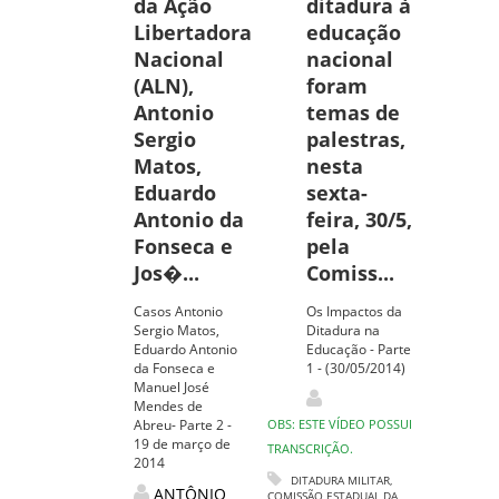
da Ação
ditadura à
Libertadora
educação
Nacional
nacional
(ALN),
foram
Antonio
temas de
Sergio
palestras,
Matos,
nesta
Eduardo
sexta-
Antonio da
feira, 30/5,
Fonseca e
pela
Jos�...
Comiss...
Casos Antonio
Os Impactos da
Sergio Matos,
Ditadura na
Eduardo Antonio
Educação - Parte
da Fonseca e
1 - (30/05/2014)
Manuel José
Mendes de
Abreu- Parte 2 -
OBS: ESTE VÍDEO POSSUI
19 de março de
TRANSCRIÇÃO.
2014
DITADURA MILITAR
,
ANTÔNIO
COMISSÃO ESTADUAL DA