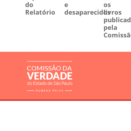
do
e
os
Relatório
desaparecidos
livros
publica
pela
Comissã
RELATÓRIO