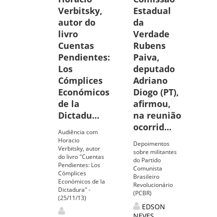
Verbitsky,
Estadual
autor do
da
livro
Verdade
Cuentas
Rubens
Pendientes:
Paiva,
Los
deputado
Cómplices
Adriano
Económicos
Diogo (PT),
de la
afirmou,
Dictadu...
na reunião
ocorrid...
Audiência com
Horacio
Depoimentos
Verbitsky, autor
sobre militantes
do livro "Cuentas
do Partido
Pendientes: Los
Comunista
Cómplices
Brasileiro
Económicos de la
Revolucionário
Dictadura" -
(PCBR)
(25/11/13)
EDSON
NEVES