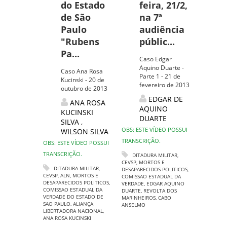
do Estado
feira, 21/2,
de São
na 7ª
Paulo
audiência
"Rubens
públic...
Pa...
Caso Edgar
Aquino Duarte -
Caso Ana Rosa
Parte 1 - 21 de
Kucinski - 20 de
fevereiro de 2013
outubro de 2013
EDGAR DE
ANA ROSA
AQUINO
KUCINSKI
DUARTE
SILVA
,
OBS: ESTE VÍDEO POSSUI
WILSON SILVA
TRANSCRIÇÃO.
OBS: ESTE VÍDEO POSSUI
TRANSCRIÇÃO.
DITADURA MILITAR
,
CEVSP
,
MORTOS E
DITADURA MILITAR
,
DESAPARECIDOS POLITICOS
,
CEVSP
,
ALN
,
MORTOS E
COMISSAO ESTADUAL DA
DESAPARECIDOS POLITICOS
,
VERDADE
,
EDGAR AQUINO
COMISSAO ESTADUAL DA
DUARTE
,
REVOLTA DOS
VERDADE DO ESTADO DE
MARINHEIROS
,
CABO
SAO PAULO
,
ALIANÇA
ANSELMO
LIBERTADORA NACIONAL
,
ANA ROSA KUCINSKI