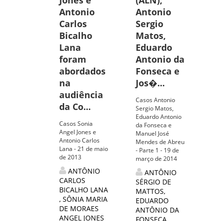
Jones e
(ALN),
Antonio
Antonio
Carlos
Sergio
Bicalho
Matos,
Lana
Eduardo
foram
Antonio da
abordados
Fonseca e
na
Jos�...
audiência
Casos Antonio
da Co...
Sergio Matos,
Eduardo Antonio
Casos Sonia
da Fonseca e
Angel Jones e
Manuel José
Antonio Carlos
Mendes de Abreu
Lana - 21 de maio
- Parte 1 - 19 de
de 2013
março de 2014
ANTÔNIO
ANTÔNIO
CARLOS
SÉRGIO DE
BICALHO LANA
MATTOS
,
,
SÔNIA MARIA
EDUARDO
DE MORAES
ANTÔNIO DA
ANGEL JONES
FONSECA
,