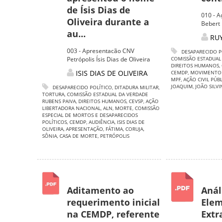
de Ísis Dias de
010 - A
Oliveira durante a
Bebert
au...
RUY
003 - Apresentacão CNV
DESAPARECIDO P
Petrópolis Ísis Dias de Oliveira
COMISSÃO ESTADUAL
DIREITOS HUMANOS
,
ISIS DIAS DE OLIVEIRA
CEMDP
,
MOVIMENTO 
MPF
,
AÇÃO CIVIL PÚB
JOAQUIM
,
JOÃO SILV
DESAPARECIDO POLÍTICO
,
DITADURA MILITAR
,
TORTURA
,
COMISSÃO ESTADUAL DA VERDADE
RUBENS PAIVA
,
DIREITOS HUMANOS
,
CEVSP
,
AÇÃO
LIBERTADORA NACIONAL
,
ALN
,
MORTE
,
COMISSÃO
ESPECIAL DE MORTOS E DESAPARECIDOS
POLÍTICOS
,
CEMDP
,
AUDIÊNCIA
,
ISIS DIAS DE
OLIVEIRA
,
APRESENTAÇÃO
,
FÁTIMA
,
CORUJA
,
SÔNIA
,
CASA DE MORTE
,
PETRÓPOLIS
Aditamento ao
Anál
requerimento inicial
Elem
na CEMDP, referente
Extr