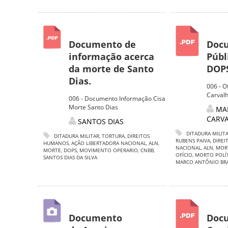
Documento de
Docu
informação acerca
Públ
da morte de Santo
DOPS
Dias.
006 - O
Carval
006 - Documento Informação Cisa
Morte Santo Dias
MA
CARV
SANTOS DIAS
DITADURA MILIT
DITADURA MILITAR
,
TORTURA
,
DIREITOS
RUBENS PAIVA
,
DIRE
HUMANOS
,
AÇÃO LIBERTADORA NACIONAL
,
ALN
,
NACIONAL
,
ALN
,
MOR
MORTE
,
DOPS
,
MOVIMENTO OPERARIO
,
CNBB
,
OFÍCIO
,
MORTO POLÍ
SANTOS DIAS DA SILVA
MARCO ANTÔNIO BRA
Documento
Doc