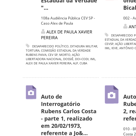
Estadual da Verdade
onde
"...
Bica
108a Audiência Pública CEV SP -
002 - A
Caso Alex de Paula
AN
ALEX DE PAULA XAVIER
DESAPARECIDO P
PEREIRA
ESTADUAL DA VERDAD
CEVSP
,
AÇÃO LIBERT
DESAPARECIDO POLÍTICO
,
DITADURA MILITAR
,
IML
,
IEVE
,
ANTÔNIO C
TORTURA
,
COMISSÃO ESTADUAL DA VERDADE
RUBENS PAIVA
,
CEV SP
,
MORTO
,
AÇÃO
LIBERTADORA NACIONAL
,
DOSSIÊ
,
DOI-CODI
,
IML
,
ALEX DE PAULA XAVIER PEREIRA
,
ALP
,
CUBA
Auto de
Auto
Interrogatório
Rube
Rubens Carlos Costa
2, r
- parte 1, realizado
refe
em 20/02/1973,
010 - B
referente a Jo&...
Costa 2