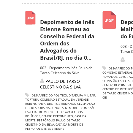
Depoimento de Inês
Depo
Etienne Romeu ao
Malh
Conselho Federal da
do Ex
Ordem dos
003 - 
Advogados do
Tarso C
Brasil/RJ, no dia 0...
002 - Depoimento Inês Paulo de
DESAPARECIDO P
Tarso Celestino da Silva
COMISSÃO ESTADUAL
HUMANOS
,
CEVSP
,
AÇ
PAULO DE TARSO
COMISSÃO ESPECIAL 
CEMDP
,
DEPOIMENT
CELESTINO DA SILVA
CENTRO DE INTELIGÊ
DE TARSO CELESTINO
DESAPARECIDO POLÍTICO
,
DITADURA MILITAR
,
CIE
TORTURA
,
COMISSÃO ESTADUAL DA VERDADE
RUBENS PAIVA
,
DIREITOS HUMANOS
,
CEVSP
,
AÇÃO
LIBERTADORA NACIONAL
,
ALN
,
MORTE
,
COMISSÃO
ESPECIAL DE MORTOS E DESAPARECIDOS
POLÍTICOS
,
CEMDP
,
DEPOIMENTO
,
CASA DA
MORTE
,
PETRÓPOLIS
,
PAULO DE TARSO
CELESTINO DA SILVA
,
CASA DA MORTE DE
PETRÓPOLIS
,
INÊS ETIENNE