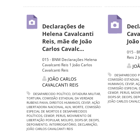
Declarações de
Decl
Helena Cavalcanti
Cava
Reis, mãe de João
João
Carlos Cavalc...
015 - B
Reis 2 
015 - BNM Declarações Helena
Cavalcanti Reis 1 João Carlos
JOÃ
Cavalcanti Reis
DESAPARECIDO P
JOÃO CARLOS
COMISSÃO ESTADUAL
HUMANOS
,
CEVSP
,
AÇ
CAVALCANTI REIS
COMISSÃO ESPECIAL 
CEMDP
,
PERUS
,
MOVI
DESAPARECIDO POLÍTICO
,
DITADURA MILITAR
,
DOPS-SP
,
DEOPS
,
DEP
TORTURA
,
COMISSÃO ESTADUAL DA VERDADE
JOÃO CARLOS CAVALC
RUBENS PAIVA
,
DIREITOS HUMANOS
,
CEVSP
,
AÇÃO
LIBERTADORA NACIONAL
,
ALN
,
MORTE
,
COMISSÃO
ESPECIAL DE MORTOS E DESAPARECIDOS
POLÍTICOS
,
CEMDP
,
PERUS
,
MOVIMENTO DE
LIBERTAÇÃO POPULAR
,
MOLIPO
,
DOPS-SP
,
DEOPS
,
DEPOIMENTO
,
INTERROGATÓRIO
,
DECLARAÇÃO
,
JOÃO CARLOS CAVALCANTI REIS