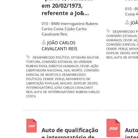
em 20/02/1973,
010 - B
referente a Jo&...
Costa 4
JOÃ
010 - BNM Interrogatório Rubens
Carlos Costa 3 João Carlos
DESAPARECIDO P
Cavalcanti Reis
COMISSÃO ESTADUAL
HUMANOS
,
CEVSP
,
AÇ
JOÃO CARLOS
COMISSÃO ESPECIAL 
CAVALCANTI REIS
CEMDP
,
PERUS
,
MOVI
DOPS-SP
,
DEOPS
,
INT
DESAPARECIDO POLÍTICO
,
DITADURA MILITAR
,
REIS
,
AUTO DE INTER
TORTURA
,
COMISSÃO ESTADUAL DA VERDADE
RUBENS PAIVA
,
DIREITOS HUMANOS
,
CEVSP
,
AÇÃO
LIBERTADORA NACIONAL
,
ALN
,
MORTE
,
COMISSÃO
ESPECIAL DE MORTOS E DESAPARECIDOS
POLÍTICOS
,
CEMDP
,
PERUS
,
MOVIMENTO DE
LIBERTAÇÃO POPULAR
,
MOLIPO
,
DOPS-SP
,
DEOPS
,
INTERROGATÓRIO
,
JOÃO CARLOS CAVALCANTI
REIS
,
AUTO DE INTERROGATÓRIO RUBENS CARLOS
COSTA
Auto de qualificação
Auto
e interrogatório de
inte