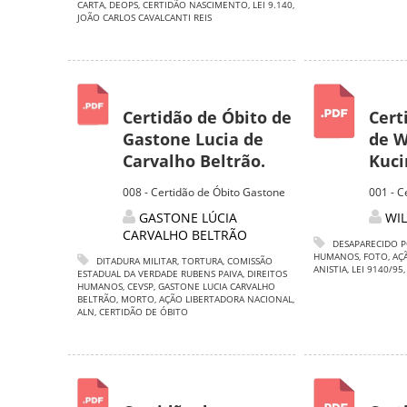
CARTA
,
DEOPS
,
CERTIDÃO NASCIMENTO
,
LEI 9.140
,
JOÃO CARLOS CAVALCANTI REIS
Certidão de Óbito de
Cert
Gastone Lucia de
de W
Carvalho Beltrão.
Kuci
008 - Certidão de Óbito Gastone
001 - C
GASTONE LÚCIA
WIL
CARVALHO BELTRÃO
DESAPARECIDO P
HUMANOS
,
FOTO
,
AÇ
DITADURA MILITAR
,
TORTURA
,
COMISSÃO
ANISTIA
,
LEI 9140/95
ESTADUAL DA VERDADE RUBENS PAIVA
,
DIREITOS
HUMANOS
,
CEVSP
,
GASTONE LUCIA CARVALHO
BELTRÃO
,
MORTO
,
AÇÃO LIBERTADORA NACIONAL
,
ALN
,
CERTIDÃO DE ÓBITO