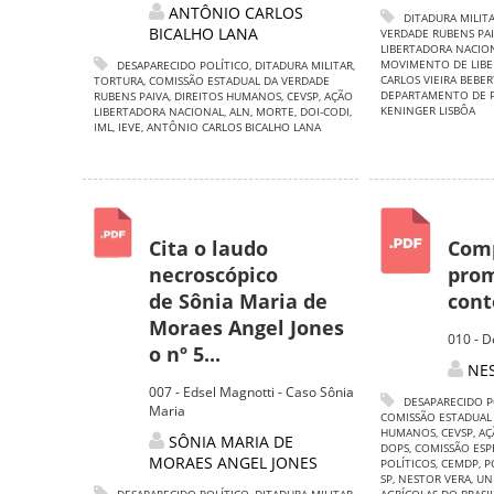
ANTÔNIO CARLOS
DITADURA MILIT
BICALHO LANA
VERDADE RUBENS PA
LIBERTADORA NACIO
MOVIMENTO DE LIBE
DESAPARECIDO POLÍTICO
,
DITADURA MILITAR
,
CARLOS VIEIRA BEBER
TORTURA
,
COMISSÃO ESTADUAL DA VERDADE
DEPARTAMENTO DE PO
RUBENS PAIVA
,
DIREITOS HUMANOS
,
CEVSP
,
AÇÃO
KENINGER LISBÔA
LIBERTADORA NACIONAL
,
ALN
,
MORTE
,
DOI-CODI
,
IML
,
IEVE
,
ANTÔNIO CARLOS BICALHO LANA
Cita o laudo
Comp
necroscópico
prom
de Sônia Maria de
cont
Moraes Angel Jones
010 - D
o nº 5...
NE
007 - Edsel Magnotti - Caso Sônia
DESAPARECIDO P
Maria
COMISSÃO ESTADUAL
HUMANOS
,
CEVSP
,
AÇ
SÔNIA MARIA DE
DOPS
,
COMISSÃO ESP
MORAES ANGEL JONES
POLÍTICOS
,
CEMDP
,
P
SP
,
NESTOR VERA
,
UN