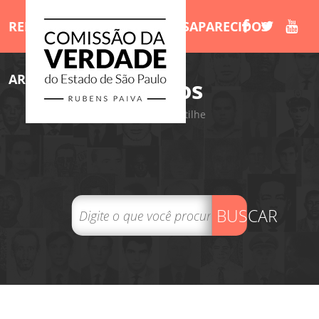
RELATÓRIO
MORTOS E DESAPARECIDOS
ARQUIVOS
LIVROS
/Arquivos
Tweet
Compartilhe
BUSCAR