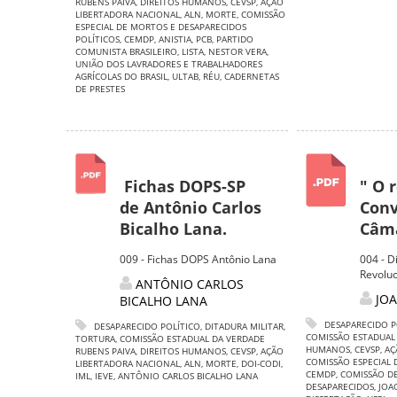
RUBENS PAIVA
,
DIREITOS HUMANOS
,
CEVSP
,
AÇÃO
LIBERTADORA NACIONAL
,
ALN
,
MORTE
,
COMISSÃO
ESPECIAL DE MORTOS E DESAPARECIDOS
POLÍTICOS
,
CEMDP
,
ANISTIA
,
PCB
,
PARTIDO
COMUNISTA BRASILEIRO
,
LISTA
,
NESTOR VERA
,
UNIÃO DOS LAVRADORES E TRABALHADORES
AGRÍCOLAS DO BRASIL
,
ULTAB
,
RÉU
,
CADERNETAS
DE PRESTES
Fichas DOPS-SP
" O 
de Antônio Carlos
Conv
Bicalho Lana.
Câma
009 - Fichas DOPS Antônio Lana
004 - D
Revoluc
ANTÔNIO CARLOS
JO
BICALHO LANA
DESAPARECIDO P
DESAPARECIDO POLÍTICO
,
DITADURA MILITAR
,
COMISSÃO ESTADUAL
TORTURA
,
COMISSÃO ESTADUAL DA VERDADE
HUMANOS
,
CEVSP
,
AÇ
RUBENS PAIVA
,
DIREITOS HUMANOS
,
CEVSP
,
AÇÃO
COMISSÃO ESPECIAL 
LIBERTADORA NACIONAL
,
ALN
,
MORTE
,
DOI-CODI
,
CEMDP
,
COMISSÃO DE
IML
,
IEVE
,
ANTÔNIO CARLOS BICALHO LANA
DESAPARECIDOS
,
JOA