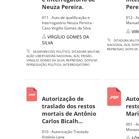
Neuza Pereira.
Pere
011 - Auto de qualificação e
012 - A
Interrogatório Neuza Pereira -
Manuel 
Caso Virgílio Gomes da Silva
VIR
VIRGÍLIO GOMES DA
DITADURA MILIT
SILVA
NACIONAL
,
ALN
,
DOP
REPRESSAO
,
DOPS-SP
DESAPARECIDO POLÍTICO
,
DITADURA MILITAR
,
AÇÃO LIBERTADORA NACIONAL
,
ALN
,
PRISÃO
,
VIRGILIO GOMES DA SILVA
,
REPRESSAO
,
DOPS/SP
,
PERSEGUIÇÃO POLÍTICA
,
INTERROGATÓRIO
Autorização de
Auto
traslado dos restos
rest
mortais de Antônio
Mari
Carlos Bicalh...
001 - A
Moraes
010 - Autorização Traslado
Antônio Lana
SÔ