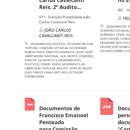
Carlos Cavalcanti
no Es
Reis. 2º Audito...
001 - H
011 - Extinção Punibilidade João
HE
Carlos Cavalcanti Reis
DESAPARECIDO P
JOÃO CARLOS
COMISSÃO ESTADUAL
HUMANOS
,
CEVSP
,
AÇ
CAVALCANTI REIS
DOPS
,
DOSSIÊ
,
COMIS
DESAPARECIDOS POLÍ
DESAPARECIDO POLÍTICO
,
DITADURA MILITAR
,
HELDER JOSÉ GOMES
TORTURA
,
COMISSÃO ESTADUAL DA VERDADE
ESTUDOS SOBRE A V
RUBENS PAIVA
,
DIREITOS HUMANOS
,
CEVSP
,
AÇÃO
LIBERTADORA NACIONAL
,
ALN
,
MORTE
,
COMISSÃO
ESPECIAL DE MORTOS E DESAPARECIDOS
POLÍTICOS
,
CEMDP
,
PERUS
,
MOVIMENTO DE
LIBERTAÇÃO POPULAR
,
MOLIPO
,
DOPS-SP
,
DEOPS
,
JOÃO CARLOS CAVALCANTI REIS
,
EXTINÇÃO
PUNIBILIDADE
Documentos de
Doc
Francisco Emanoel
pers
Penteado
doc
para Comissão
“Car