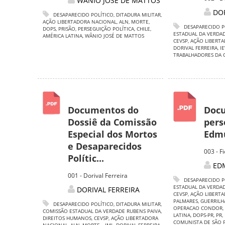
WÂNIO JOSÉ DE MATTOS
DOR
DESAPARECIDO POLÍTICO
,
DITADURA MILITAR
,
AÇÃO LIBERTADORA NACIONAL
,
ALN
,
MORTE
,
DESAPARECIDO P
DOPS
,
PRISÃO
,
PERSEGUIÇÃO POLÍTICA
,
CHILE
,
ESTADUAL DA VERDAD
AMÉRICA LATINA
,
WÂNIO JOSÉ DE MATTOS
CEVSP
,
AÇÃO LIBERT
DORIVAL FERREIRA
,
I
TRABALHADORES DA 
Documentos do
Doc
Dossiê da Comissão
pers
Especial dos Mortos
Edmu
e Desaparecidos
003 - 
Polític...
ED
001 - Dorival Ferreira
DESAPARECIDO P
ESTADUAL DA VERDAD
DORIVAL FERREIRA
CEVSP
,
AÇÃO LIBERT
PALMARES
,
GUERRILH
DESAPARECIDO POLÍTICO
,
DITADURA MILITAR
,
OPERACAO CONDOR
,
COMISSÃO ESTADUAL DA VERDADE RUBENS PAIVA
,
LATINA
,
DOPS-PR
,
PR
,
DIREITOS HUMANOS
,
CEVSP
,
AÇÃO LIBERTADORA
COMUNISTA DE SÃO 