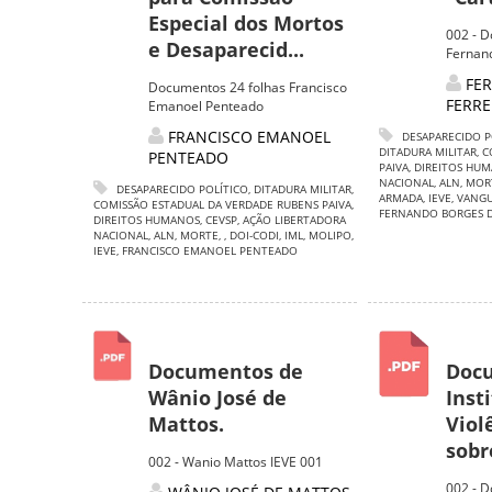
Especial dos Mortos
002 - D
e Desaparecid...
Fernand
FE
Documentos 24 folhas Francisco
FERRE
Emanoel Penteado
FRANCISCO EMANOEL
DESAPARECIDO P
DITADURA MILITAR
,
C
PENTEADO
PAIVA
,
DIREITOS HU
NACIONAL
,
ALN
,
MOR
DESAPARECIDO POLÍTICO
,
DITADURA MILITAR
,
ARMADA
,
IEVE
,
VANGU
COMISSÃO ESTADUAL DA VERDADE RUBENS PAIVA
,
FERNANDO BORGES D
DIREITOS HUMANOS
,
CEVSP
,
AÇÃO LIBERTADORA
NACIONAL
,
ALN
,
MORTE
,
,
DOI-CODI
,
IML
,
MOLIPO
,
IEVE
,
FRANCISCO EMANOEL PENTEADO
Documentos de
Docu
Wânio José de
Inst
Mattos.
Viol
sobre
002 - Wanio Mattos IEVE 001
002 - D