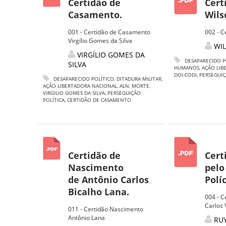
Certidão de
Cert
Casamento.
Wils
001 - Certidão de Casamento
002 - C
Virgílio Gomes da Silva
WIL
VIRGÍLIO GOMES DA
DESAPARECIDO P
SILVA
HUMANOS
,
AÇÃO LIB
DOI-CODI
,
PERSEGUIÇ
DESAPARECIDO POLÍTICO
,
DITADURA MILITAR
,
AÇÃO LIBERTADORA NACIONAL
,
ALN
,
MORTE
,
VIRGILIO GOMES DA SILVA
,
PERSEGUIÇÃO
POLÍTICA
,
CERTIDÃO DE CASAMENTO
Certidão de
Cert
Nascimento
pelo
de Antônio Carlos
Políc
Bicalho Lana.
004 - C
Carlos 
011 - Certidão Nascimento
Antônio Lana
RUY