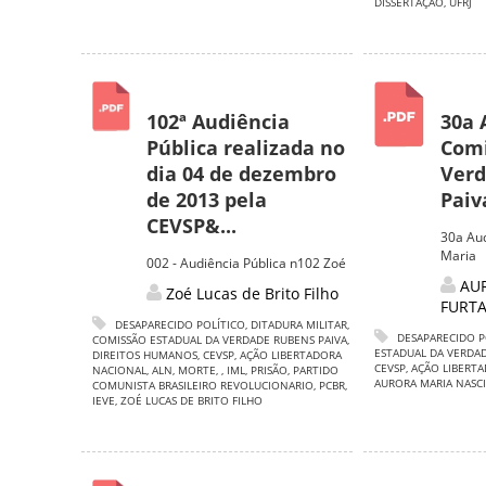
DISSERTAÇÃO
,
UFRJ
102ª Audiência
30a 
Pública realizada no
Comi
dia 04 de dezembro
Verd
de 2013 pela
Paiv
CEVSP&...
30a Aud
Maria
002 - Audiência Pública n102 Zoé
AU
Zoé Lucas de Brito Filho
FURT
DESAPARECIDO POLÍTICO
,
DITADURA MILITAR
,
DESAPARECIDO P
COMISSÃO ESTADUAL DA VERDADE RUBENS PAIVA
,
ESTADUAL DA VERDAD
DIREITOS HUMANOS
,
CEVSP
,
AÇÃO LIBERTADORA
CEVSP
,
AÇÃO LIBERT
NACIONAL
,
ALN
,
MORTE
,
,
IML
,
PRISÃO
,
PARTIDO
AURORA MARIA NAS
COMUNISTA BRASILEIRO REVOLUCIONARIO
,
PCBR
,
IEVE
,
ZOÉ LUCAS DE BRITO FILHO