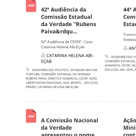
42ª Audiência da
44ª 
Comissão Estadual
Comi
da Verdade “Rubens
Esta
Paiva&rdqu...
Transcr
Antôni
42ª Audiência da CEVSP - Caso
Catarina Helena Abi-Eçab
AN
CATARINA HELENA ABI-
DESAPARECIDO P
EÇAB
COMISSÃO ESTADUAL
HUMANOS
,
CEVSP
,
AÇ
DOI-CODI
,
IML
,
IEVE
,
DESAPARECIDO POLÍTICO
,
DITADURA MILITAR
,
TORTURA
,
COMISSÃO ESTADUAL DA VERDADE
RUBENS PAIVA
,
DIREITOS HUMANOS
,
CEVSP
,
AÇÃO
LIBERTADORA NACIONAL
,
ALN
,
MORTE
,
,
DOI-CODI
,
PRISÃO
,
CATARINA HELENA ABI-EÇAB
A Comissão Nacional
Ação
da Verdade
Mini
apresentou o nome
cont.