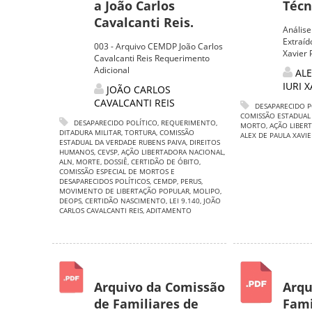
a João Carlos
Técni
Cavalcanti Reis.
Análise
Extraíd
003 - Arquivo CEMDP João Carlos
Xavier 
Cavalcanti Reis Requerimento
Adicional
ALE
IURI 
JOÃO CARLOS
CAVALCANTI REIS
DESAPARECIDO P
COMISSÃO ESTADUAL
DESAPARECIDO POLÍTICO
,
REQUERIMENTO
,
MORTO
,
AÇÃO LIBER
DITADURA MILITAR
,
TORTURA
,
COMISSÃO
ALEX DE PAULA XAVIE
ESTADUAL DA VERDADE RUBENS PAIVA
,
DIREITOS
HUMANOS
,
CEVSP
,
AÇÃO LIBERTADORA NACIONAL
,
ALN
,
MORTE
,
DOSSIÊ
,
CERTIDÃO DE ÓBITO
,
COMISSÃO ESPECIAL DE MORTOS E
DESAPARECIDOS POLÍTICOS
,
CEMDP
,
PERUS
,
MOVIMENTO DE LIBERTAÇÃO POPULAR
,
MOLIPO
,
DEOPS
,
CERTIDÃO NASCIMENTO
,
LEI 9.140
,
JOÃO
CARLOS CAVALCANTI REIS
,
ADITAMENTO
Arquivo da Comissão
Arqu
de Familiares de
Fami