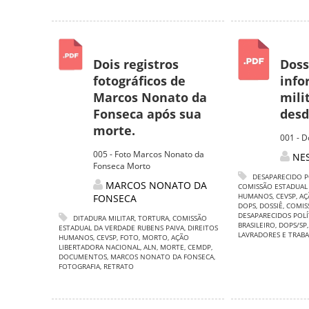
Dois registros
Doss
fotográficos de
info
Marcos Nonato da
mili
Fonseca após sua
desd.
morte.
001 - D
005 - Foto Marcos Nonato da
NE
Fonseca Morto
DESAPARECIDO P
MARCOS NONATO DA
COMISSÃO ESTADUAL
HUMANOS
,
CEVSP
,
AÇ
FONSECA
DOPS
,
DOSSIÊ
,
COMIS
DESAPARECIDOS POLÍ
DITADURA MILITAR
,
TORTURA
,
COMISSÃO
BRASILEIRO
,
DOPS/SP
ESTADUAL DA VERDADE RUBENS PAIVA
,
DIREITOS
LAVRADORES E TRABA
HUMANOS
,
CEVSP
,
FOTO
,
MORTO
,
AÇÃO
LIBERTADORA NACIONAL
,
ALN
,
MORTE
,
CEMDP
,
DOCUMENTOS
,
MARCOS NONATO DA FONSECA
,
FOTOGRAFIA
,
RETRATO