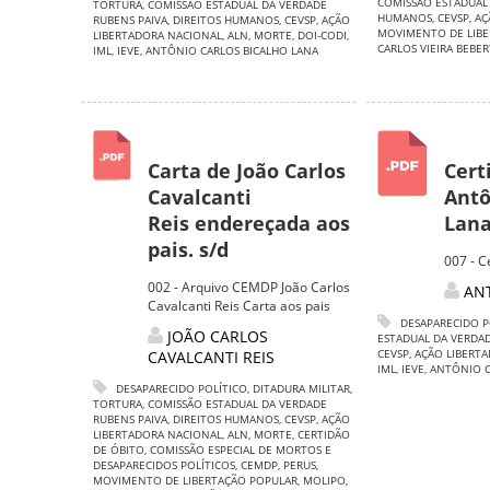
COMISSÃO ESTADUAL
TORTURA
,
COMISSÃO ESTADUAL DA VERDADE
HUMANOS
,
CEVSP
,
AÇ
RUBENS PAIVA
,
DIREITOS HUMANOS
,
CEVSP
,
AÇÃO
MOVIMENTO DE LIBE
LIBERTADORA NACIONAL
,
ALN
,
MORTE
,
DOI-CODI
,
CARLOS VIEIRA BEBER
IML
,
IEVE
,
ANTÔNIO CARLOS BICALHO LANA
Carta de João Carlos
Cert
Cavalcanti
Antô
Reis endereçada aos
Lana
pais. s/d
007 - C
002 - Arquivo CEMDP João Carlos
AN
Cavalcanti Reis Carta aos pais
DESAPARECIDO P
JOÃO CARLOS
ESTADUAL DA VERDAD
CEVSP
,
AÇÃO LIBERT
CAVALCANTI REIS
IML
,
IEVE
,
ANTÔNIO C
DESAPARECIDO POLÍTICO
,
DITADURA MILITAR
,
TORTURA
,
COMISSÃO ESTADUAL DA VERDADE
RUBENS PAIVA
,
DIREITOS HUMANOS
,
CEVSP
,
AÇÃO
LIBERTADORA NACIONAL
,
ALN
,
MORTE
,
CERTIDÃO
DE ÓBITO
,
COMISSÃO ESPECIAL DE MORTOS E
DESAPARECIDOS POLÍTICOS
,
CEMDP
,
PERUS
,
MOVIMENTO DE LIBERTAÇÃO POPULAR
,
MOLIPO
,