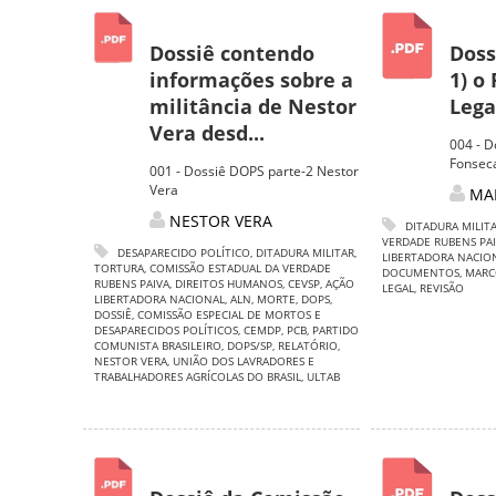
Dossiê contendo
Doss
informações sobre a
1) o
militância de Nestor
Lega
Vera desd...
004 - 
Fonsec
001 - Dossiê DOPS parte-2 Nestor
Vera
MA
NESTOR VERA
DITADURA MILIT
VERDADE RUBENS PA
DESAPARECIDO POLÍTICO
,
DITADURA MILITAR
,
LIBERTADORA NACIO
TORTURA
,
COMISSÃO ESTADUAL DA VERDADE
DOCUMENTOS
,
MARC
RUBENS PAIVA
,
DIREITOS HUMANOS
,
CEVSP
,
AÇÃO
LEGAL
,
REVISÃO
LIBERTADORA NACIONAL
,
ALN
,
MORTE
,
DOPS
,
DOSSIÊ
,
COMISSÃO ESPECIAL DE MORTOS E
DESAPARECIDOS POLÍTICOS
,
CEMDP
,
PCB
,
PARTIDO
COMUNISTA BRASILEIRO
,
DOPS/SP
,
RELATÓRIO
,
NESTOR VERA
,
UNIÃO DOS LAVRADORES E
TRABALHADORES AGRÍCOLAS DO BRASIL
,
ULTAB