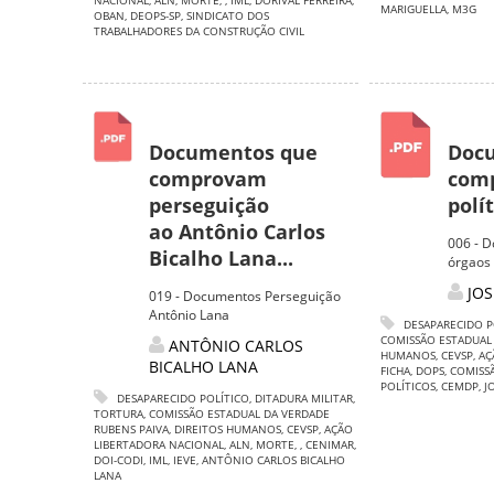
NACIONAL
,
ALN
,
MORTE
,
,
IML
,
DORIVAL FERREIRA
,
MARIGUELLA
,
M3G
OBAN
,
DEOPS-SP
,
SINDICATO DOS
TRABALHADORES DA CONSTRUÇÃO CIVIL
Documentos que
Doc
comprovam
comp
perseguição
polít
ao Antônio Carlos
006 - 
Bicalho Lana...
órgaos 
JO
019 - Documentos Perseguição
Antônio Lana
DESAPARECIDO P
COMISSÃO ESTADUAL
ANTÔNIO CARLOS
HUMANOS
,
CEVSP
,
AÇ
BICALHO LANA
FICHA
,
DOPS
,
COMISS
POLÍTICOS
,
CEMDP
,
J
DESAPARECIDO POLÍTICO
,
DITADURA MILITAR
,
TORTURA
,
COMISSÃO ESTADUAL DA VERDADE
RUBENS PAIVA
,
DIREITOS HUMANOS
,
CEVSP
,
AÇÃO
LIBERTADORA NACIONAL
,
ALN
,
MORTE
,
,
CENIMAR
,
DOI-CODI
,
IML
,
IEVE
,
ANTÔNIO CARLOS BICALHO
LANA