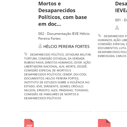
Mortos e
Desa
Desaparecidos
IEVE
Políticos, com base
001 - D
em doc...
002 - Documentação IEVE Hélcio
DESAPARECIDO P
Pereira Fortes
HUMANOS
,
AÇÃO LIB
COMISSÃO ESPECIAL 
HÉLCIO PEREIRA FORTES
DOCUMENTOS
,
LUTA
DESAPARECIDOS POLI
DESAPARECIDO POLÍTICO
,
DITADURA MILITAR
,
EMBOSCADA
,
CARLOS
TORTURA
,
COMISSÃO ESTADUAL DA VERDADE
RUBENS PAIVA
,
DIREITOS HUMANOS
,
CEVSP
,
AÇÃO
LIBERTADORA NACIONAL
,
ALN
,
MORTE
,
DOSSIÊ
,
COMISSÃO ESPECIAL DE MORTOS E
DESAPARECIDOS POLÍTICOS
,
CEMDP
,
DOI-CODI
,
DOCUMENTOS
,
HELCIO PEREIRA FORTES
,
INSTITUTO DE ESTUDOS SOBRE A VIOLÊNCIA NO
ESTADO
,
IEVE
,
DIRIGENTE
,
GOMES
,
CRIOULO
,
NELSON
,
ERNESTO
,
ALEX
,
FRADINHO
,
TONINHO
,
COMISSÃO DE FAMILIARES DE MORTOS E
DESAPARECIDOS POLÍTICOS