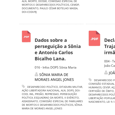
ALN
,
MORTE
,
DOSSIÊ
,
COMISSÃO ESPECIAL DE
MORTOS E DESAPARECIDOS POLÍTICOS
,
CEMDP
,
DOCUMENTO
,
PAULO CÉSAR BOTELHO MASSA
,
DOI-CODI/RJ
Dados sobre a
Decl
perseguição a Sônia
Traj
e Antonio Carlos
irmão
Bicalho Lana.
004 - T
João Ca
016 - Infos DOPS Sônia Maria
JOÃ
SÔNIA MARIA DE
MORAES ANGEL JONES
DESAPARECIDO P
COMISSÃO ESTADUAL
DESAPARECIDO POLÍTICO
,
DITADURA MILITAR
,
HUMANOS
,
CEVSP
,
AÇ
AÇÃO LIBERTADORA NACIONAL
,
ALN
,
DOPS
,
DOI-
CERTIDÃO DE ÓBITO
,
CODI
,
IML
,
PRISÃO
,
REPRESSAO
,
PERSEGUIÇÃO
DESAPARECIDOS POLÍ
POLÍTICA
,
ESQUADRAO DA MORTE
,
II EXÉRCITO
,
LIBERTAÇÃO POPULA
ASSASSINATO
,
COMISSÃO ESPECIAL DE FAMILIARES
NASCIMENTO
,
LEI 9.
DE MORTOS E DESAPARECIDOS POLÍTICOS
,
SÔNIA
MARIA DE MORAES ANGEL JONES