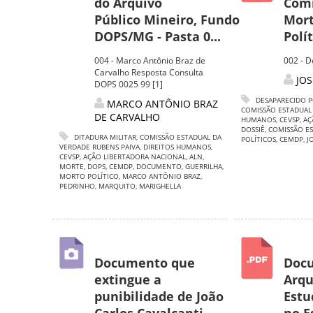
do Arquivo
Comi
Público Mineiro, Fundo
Mort
DOPS/MG - Pasta 0...
Polít
004 - Marco Antônio Braz de
002 - D
Carvalho Resposta Consulta
JO
DOPS 0025 99 [1]
DESAPARECIDO P
MARCO ANTÔNIO BRAZ
COMISSÃO ESTADUAL
DE CARVALHO
HUMANOS
,
CEVSP
,
AÇ
DOSSIÊ
,
COMISSÃO ES
DITADURA MILITAR
,
COMISSÃO ESTADUAL DA
POLÍTICOS
,
CEMDP
,
J
VERDADE RUBENS PAIVA
,
DIREITOS HUMANOS
,
CEVSP
,
AÇÃO LIBERTADORA NACIONAL
,
ALN
,
MORTE
,
DOPS
,
CEMDP
,
DOCUMENTO
,
GUERRILHA
,
MORTO POLÍTICO
,
MARCO ANTÔNIO BRAZ
,
PEDRINHO
,
MARQUITO
,
MARIGHELLA
Documento que
Docu
extingue a
Arqu
punibilidade de João
Estu