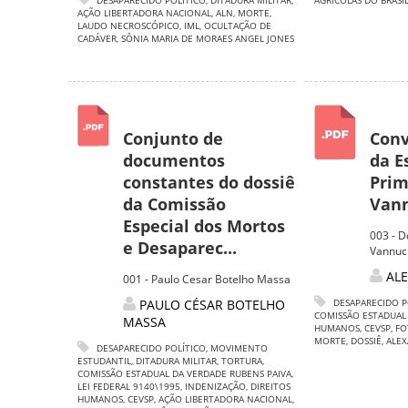
DESAPARECIDO POLÍTICO
,
DITADURA MILITAR
,
AGRÍCOLAS DO BRASI
AÇÃO LIBERTADORA NACIONAL
,
ALN
,
MORTE
,
LAUDO NECROSCÓPICO
,
IML
,
OCULTAÇÃO DE
CADÁVER
,
SÔNIA MARIA DE MORAES ANGEL JONES
Conjunto de
Conv
documentos
da E
constantes do dossiê
Prim
da Comissão
Vann
Especial dos Mortos
003 - 
e Desaparec...
Vannuc
AL
001 - Paulo Cesar Botelho Massa
PAULO CÉSAR BOTELHO
DESAPARECIDO P
COMISSÃO ESTADUAL
MASSA
HUMANOS
,
CEVSP
,
FO
MORTE
,
DOSSIÊ
,
ALE
DESAPARECIDO POLÍTICO
,
MOVIMENTO
ESTUDANTIL
,
DITADURA MILITAR
,
TORTURA
,
COMISSÃO ESTADUAL DA VERDADE RUBENS PAIVA
,
LEI FEDERAL 9140\1995
,
INDENIZAÇÃO
,
DIREITOS
HUMANOS
,
CEVSP
,
AÇÃO LIBERTADORA NACIONAL
,