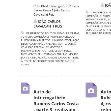
JOÃ
010 - BNM Interrogatório Rubens
Carlos Costa 1 João Carlos
DESAPARECIDO P
Cavalcanti Reis
COMISSÃO ESTADUAL
HUMANOS
,
CEVSP
,
AÇ
JOÃO CARLOS
COMISSÃO ESPECIAL 
CAVALCANTI REIS
CEMDP
,
PERUS
,
MOVI
DOPS-SP
,
DEOPS
,
INT
DESAPARECIDO POLÍTICO
,
DITADURA MILITAR
,
REIS
,
AUTO DE INTER
TORTURA
,
COMISSÃO ESTADUAL DA VERDADE
RUBENS PAIVA
,
DIREITOS HUMANOS
,
CEVSP
,
AÇÃO
LIBERTADORA NACIONAL
,
ALN
,
MORTE
,
DOSSIÊ
,
COMISSÃO ESPECIAL DE MORTOS E
DESAPARECIDOS POLÍTICOS
,
CEMDP
,
PERUS
,
MOVIMENTO DE LIBERTAÇÃO POPULAR
,
MOLIPO
,
DOPS-SP
,
DEOPS
,
JOÃO CARLOS CAVALCANTI REIS
,
AUTO DE INTERROGATÓRIO RUBENS CARLOS
COSTA
Auto de
Auto
Interrogatório
Rube
Rubens Carlos Costa
4, r
- parte 3, realizado
refe