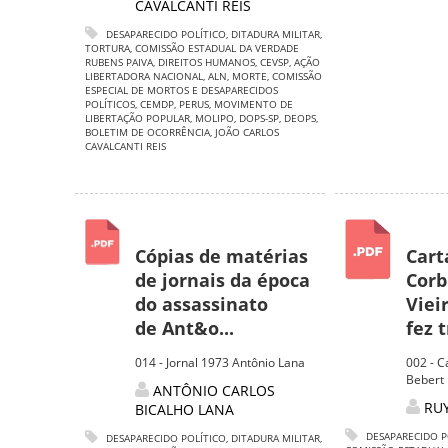
CAVALCANTI REIS
DESAPARECIDO POLÍTICO
,
DITADURA MILITAR
,
TORTURA
,
COMISSÃO ESTADUAL DA VERDADE
RUBENS PAIVA
,
DIREITOS HUMANOS
,
CEVSP
,
AÇÃO
LIBERTADORA NACIONAL
,
ALN
,
MORTE
,
COMISSÃO
ESPECIAL DE MORTOS E DESAPARECIDOS
POLÍTICOS
,
CEMDP
,
PERUS
,
MOVIMENTO DE
LIBERTAÇÃO POPULAR
,
MOLIPO
,
DOPS-SP
,
DEOPS
,
BOLETIM DE OCORRÊNCIA
,
JOÃO CARLOS
CAVALCANTI REIS
Cópias de matérias
Cart
de jornais da época
Corb
do assassinato
Viei
de Ant&o...
fez 
014 - Jornal 1973 Antônio Lana
002 - C
Bebert
ANTÔNIO CARLOS
RUY
BICALHO LANA
DESAPARECIDO P
DESAPARECIDO POLÍTICO
,
DITADURA MILITAR
,