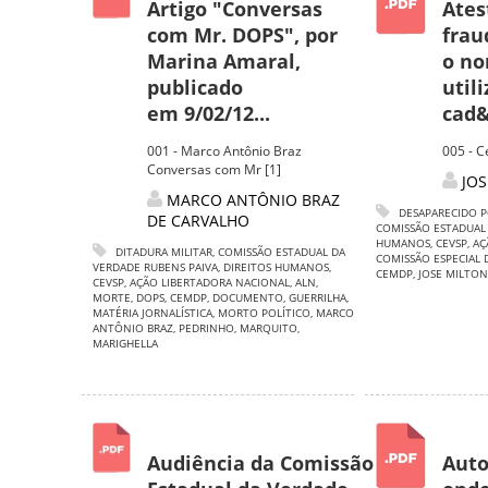
Artigo "Conversas
Ates
com Mr. DOPS", por
frau
Marina Amaral,
o no
publicado
util
em 9/02/12...
cad&
001 - Marco Antônio Braz
005 - C
Conversas com Mr [1]
JO
MARCO ANTÔNIO BRAZ
DESAPARECIDO P
DE CARVALHO
COMISSÃO ESTADUAL
HUMANOS
,
CEVSP
,
AÇ
DITADURA MILITAR
,
COMISSÃO ESTADUAL DA
COMISSÃO ESPECIAL 
VERDADE RUBENS PAIVA
,
DIREITOS HUMANOS
,
CEMDP
,
JOSE MILTON
CEVSP
,
AÇÃO LIBERTADORA NACIONAL
,
ALN
,
MORTE
,
DOPS
,
CEMDP
,
DOCUMENTO
,
GUERRILHA
,
MATÉRIA JORNALÍSTICA
,
MORTO POLÍTICO
,
MARCO
ANTÔNIO BRAZ
,
PEDRINHO
,
MARQUITO
,
MARIGHELLA
Audiência da Comissão
Auto