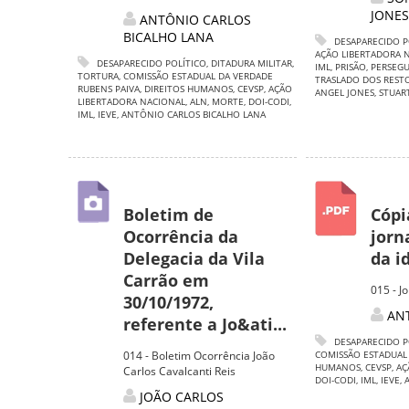
JONES
ANTÔNIO CARLOS
BICALHO LANA
DESAPARECIDO P
AÇÃO LIBERTADORA 
DESAPARECIDO POLÍTICO
,
DITADURA MILITAR
,
IML
,
PRISÃO
,
PERSEGU
TORTURA
,
COMISSÃO ESTADUAL DA VERDADE
TRASLADO DOS REST
RUBENS PAIVA
,
DIREITOS HUMANOS
,
CEVSP
,
AÇÃO
ANGEL JONES
,
STUAR
LIBERTADORA NACIONAL
,
ALN
,
MORTE
,
DOI-CODI
,
IML
,
IEVE
,
ANTÔNIO CARLOS BICALHO LANA
Boletim de
Cópi
Ocorrência da
jorn
Delegacia da Vila
da i
Carrão em
015 - J
30/10/1972,
AN
referente a Jo&ati...
DESAPARECIDO P
014 - Boletim Ocorrência João
COMISSÃO ESTADUAL
HUMANOS
,
CEVSP
,
AÇ
Carlos Cavalcanti Reis
DOI-CODI
,
IML
,
IEVE
,
JOÃO CARLOS