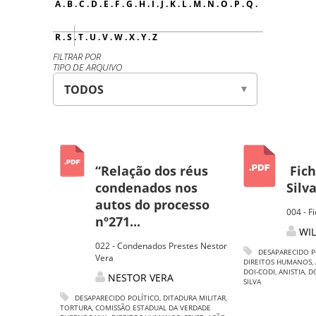
A
.
B
.
C
.
D
.
E
.
F
.
G
.
H
.
I
.
J
.
K
.
L
.
M
.
N
.
O
.
P
.
Q
.
R
.
S
.
T
.
U
.
V
.
W
.
X
.
Y
.
Z
FILTRAR POR
TIPO DE ARQUIVO
“Relação dos réus
Fich
condenados nos
Silva
autos do processo
004 - F
nº271...
WIL
022 - Condenados Prestes Nestor
DESAPARECIDO P
Vera
DIREITOS HUMANOS
,
DOI-CODI
,
ANISTIA
,
D
NESTOR VERA
SILVA
DESAPARECIDO POLÍTICO
,
DITADURA MILITAR
,
TORTURA
,
COMISSÃO ESTADUAL DA VERDADE