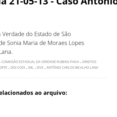
a 21-05-13 - Caso Antôni
a Verdade do Estado de São
 de Sonia Maria de Moraes Lopes
Lana.
.
.
COMISSÃO ESTADUAL DA VERDADE RUBENS PAIVA
DIREITOS
.
.
.
.
ORTE
DOI-CODI
IML
IEVE
ANTÔNIO CARLOS BICALHO LANA
elacionados ao arquivo: