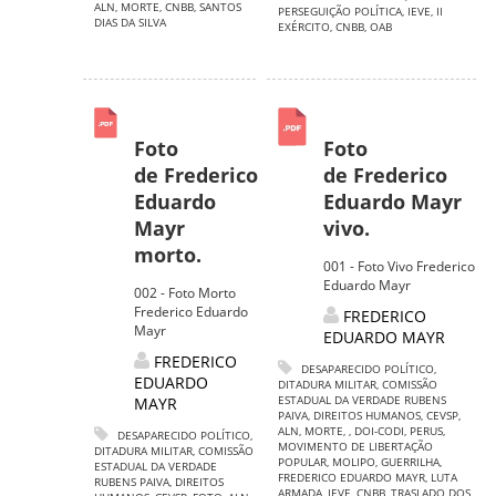
ALN
,
MORTE
,
CNBB
,
SANTOS
PERSEGUIÇÃO POLÍTICA
,
IEVE
,
II
DIAS DA SILVA
EXÉRCITO
,
CNBB
,
OAB
Foto
Foto
de Frederico
de Frederico
Eduardo
Eduardo Mayr
Mayr
vivo.
morto.
001 - Foto Vivo Frederico
Eduardo Mayr
002 - Foto Morto
Frederico Eduardo
FREDERICO
Mayr
EDUARDO MAYR
FREDERICO
DESAPARECIDO POLÍTICO
,
EDUARDO
DITADURA MILITAR
,
COMISSÃO
ESTADUAL DA VERDADE RUBENS
MAYR
PAIVA
,
DIREITOS HUMANOS
,
CEVSP
,
ALN
,
MORTE
,
,
DOI-CODI
,
PERUS
,
DESAPARECIDO POLÍTICO
,
MOVIMENTO DE LIBERTAÇÃO
DITADURA MILITAR
,
COMISSÃO
POPULAR
,
MOLIPO
,
GUERRILHA
,
ESTADUAL DA VERDADE
FREDERICO EDUARDO MAYR
,
LUTA
RUBENS PAIVA
,
DIREITOS
ARMADA
,
IEVE
,
CNBB
,
TRASLADO DOS