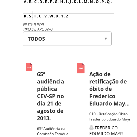
A
.
B
.
C
.
D
.
E
.
F
.
G
.
H
.
I
.
J
.
K
.
L
.
M
.
N
.
O
.
P
.
Q
.
R
.
S
.
T
.
U
.
V
.
W
.
X
.
Y
.
Z
FILTRAR POR
TIPO DE ARQUIVO
65ª
Ação de
audiência
retificação de
pública
óbito de
CEV-SP no
Frederico
dia 21 de
Eduardo May...
agosto de
010 - Retificação Óbito
2013.
Frederico Eduardo Mayr
FREDERICO
65ª Audiência da
EDUARDO MAYR
Comissão Estadual