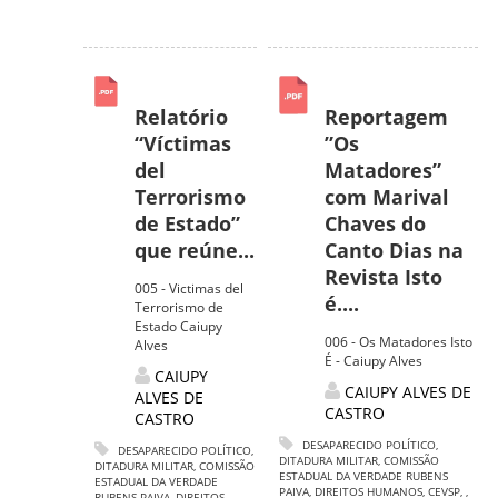
Relatório
Reportagem
“Víctimas
”Os
del
Matadores”
Terrorismo
com Marival
de Estado”
Chaves do
que reúne...
Canto Dias na
Revista Isto
005 - Victimas del
é....
Terrorismo de
Estado Caiupy
006 - Os Matadores Isto
Alves
É - Caiupy Alves
CAIUPY
CAIUPY ALVES DE
ALVES DE
CASTRO
CASTRO
DESAPARECIDO POLÍTICO
,
DESAPARECIDO POLÍTICO
,
DITADURA MILITAR
,
COMISSÃO
DITADURA MILITAR
,
COMISSÃO
ESTADUAL DA VERDADE RUBENS
ESTADUAL DA VERDADE
PAIVA
,
DIREITOS HUMANOS
,
CEVSP
,
,
RUBENS PAIVA
,
DIREITOS