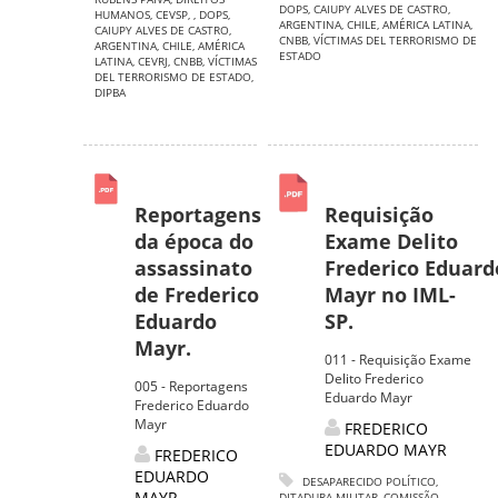
DOPS
,
CAIUPY ALVES DE CASTRO
,
HUMANOS
,
CEVSP
,
,
DOPS
,
ARGENTINA
,
CHILE
,
AMÉRICA LATINA
,
CAIUPY ALVES DE CASTRO
,
CNBB
,
VÍCTIMAS DEL TERRORISMO DE
ARGENTINA
,
CHILE
,
AMÉRICA
ESTADO
LATINA
,
CEVRJ
,
CNBB
,
VÍCTIMAS
DEL TERRORISMO DE ESTADO
,
DIPBA
Reportagens
Requisição
da época do
Exame Delito
assassinato
Frederico Eduard
de Frederico
Mayr no IML-
Eduardo
SP.
Mayr.
011 - Requisição Exame
Delito Frederico
005 - Reportagens
Eduardo Mayr
Frederico Eduardo
Mayr
FREDERICO
EDUARDO MAYR
FREDERICO
EDUARDO
DESAPARECIDO POLÍTICO
,
MAYR
DITADURA MILITAR
,
COMISSÃO