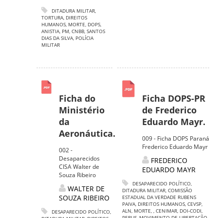
DITADURA MILITAR
,
TORTURA
,
DIREITOS
HUMANOS
,
MORTE
,
DOPS
,
ANISTIA
,
PM
,
CNBB
,
SANTOS
DIAS DA SILVA
,
POLÍCIA
MILITAR
Ficha do
Ficha DOPS-PR
Ministério
de Frederico
da
Eduardo Mayr.
Aeronáutica.
009 - Ficha DOPS Paraná
Frederico Eduardo Mayr
002 -
Desaparecidos
FREDERICO
CISA Walter de
EDUARDO MAYR
Souza Ribeiro
DESAPARECIDO POLÍTICO
,
WALTER DE
DITADURA MILITAR
,
COMISSÃO
SOUZA RIBEIRO
ESTADUAL DA VERDADE RUBENS
PAIVA
,
DIREITOS HUMANOS
,
CEVSP
,
ALN
,
MORTE
,
,
CENIMAR
,
DOI-CODI
,
DESAPARECIDO POLÍTICO
,
PERUS
,
MOVIMENTO DE LIBERTAÇÃO