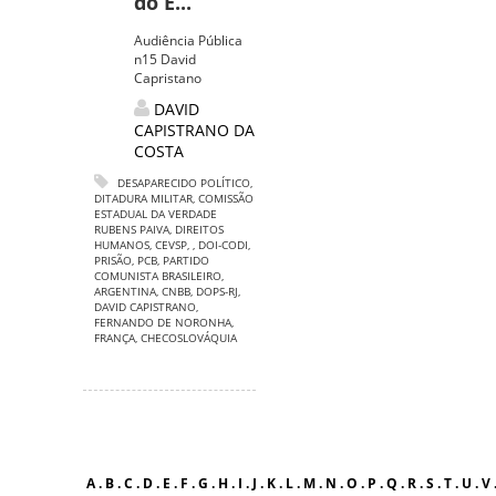
do E...
Audiência Pública
n15 David
Capristano
DAVID
CAPISTRANO DA
COSTA
DESAPARECIDO POLÍTICO
,
DITADURA MILITAR
,
COMISSÃO
ESTADUAL DA VERDADE
RUBENS PAIVA
,
DIREITOS
HUMANOS
,
CEVSP
,
,
DOI-CODI
,
PRISÃO
,
PCB
,
PARTIDO
COMUNISTA BRASILEIRO
,
ARGENTINA
,
CNBB
,
DOPS-RJ
,
DAVID CAPISTRANO
,
FERNANDO DE NORONHA
,
FRANÇA
,
CHECOSLOVÁQUIA
A
.
B
.
C
.
D
.
E
.
F
.
G
.
H
.
I
.
J
.
K
.
L
.
M
.
N
.
O
.
P
.
Q
.
R
.
S
.
T
.
U
.
V