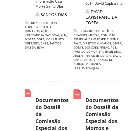
Informação Cisa
001 - David Capistrano I
Morte Santo Dias
DAVID
SANTOS DIAS
CAPISTRANO DA
COSTA
DITADURA MILITAR
,
TORTURA
,
DIREITOS
HUMANOS
,
AÇÃO
DESAPARECIDO POLÍTICO
,
LIBERTADORA NACIONAL
,
ALN
,
DITADURA MILITAR
,
COMISSÃO
MORTE
,
DOPS
,
MOVIMENTO
ESTADUAL DA VERDADE RUBENS
OPERARIO
,
CNBB
,
SANTOS
PAIVA
,
DIREITOS HUMANOS
,
CEVSP
,
,
DIAS DA SILVA
DOSSIÊ
,
DOI-CODI
,
PRISÃO
,
PCB
,
PARTIDO COMUNISTA BRASILEIRO
,
ARGENTINA
,
CNBB
,
DOPS-RJ
,
DAVID
CAPISTRANO
,
FERNANDO DE
NORONHA
,
FRANÇA
,
CHECOSLOVÁQUIA
Documentos
Documentos
do Dossiê
do Dossiê da
da
Comissão
Comissão
Especial dos
Especial dos
Mortos e