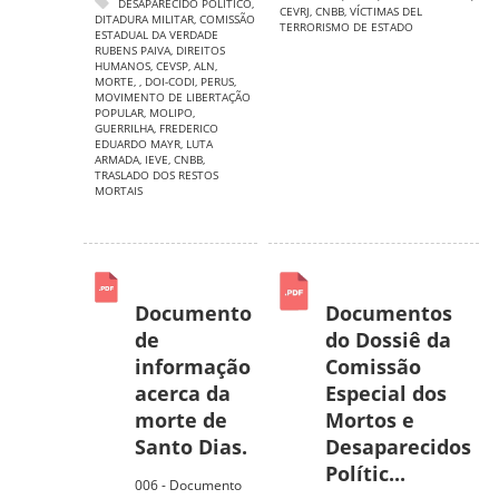
DESAPARECIDO POLÍTICO
,
CEVRJ
,
CNBB
,
VÍCTIMAS DEL
DITADURA MILITAR
,
COMISSÃO
TERRORISMO DE ESTADO
ESTADUAL DA VERDADE
RUBENS PAIVA
,
DIREITOS
HUMANOS
,
CEVSP
,
ALN
,
MORTE
,
,
DOI-CODI
,
PERUS
,
MOVIMENTO DE LIBERTAÇÃO
POPULAR
,
MOLIPO
,
GUERRILHA
,
FREDERICO
EDUARDO MAYR
,
LUTA
ARMADA
,
IEVE
,
CNBB
,
TRASLADO DOS RESTOS
MORTAIS
Documento
Documentos
de
do Dossiê da
informação
Comissão
acerca da
Especial dos
morte de
Mortos e
Santo Dias.
Desaparecidos
Polític...
006 - Documento