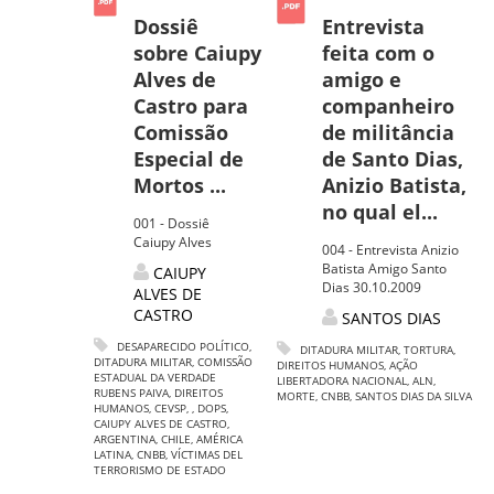
Dossiê
Entrevista
sobre Caiupy
feita com o
Alves de
amigo e
Castro para
companheiro
Comissão
de militância
Especial de
de Santo Dias,
Mortos ...
Anizio Batista,
no qual el...
001 - Dossiê
Caiupy Alves
004 - Entrevista Anizio
Batista Amigo Santo
CAIUPY
Dias 30.10.2009
ALVES DE
CASTRO
SANTOS DIAS
DESAPARECIDO POLÍTICO
,
DITADURA MILITAR
,
TORTURA
,
DITADURA MILITAR
,
COMISSÃO
DIREITOS HUMANOS
,
AÇÃO
ESTADUAL DA VERDADE
LIBERTADORA NACIONAL
,
ALN
,
RUBENS PAIVA
,
DIREITOS
MORTE
,
CNBB
,
SANTOS DIAS DA SILVA
HUMANOS
,
CEVSP
,
,
DOPS
,
CAIUPY ALVES DE CASTRO
,
ARGENTINA
,
CHILE
,
AMÉRICA
LATINA
,
CNBB
,
VÍCTIMAS DEL
TERRORISMO DE ESTADO