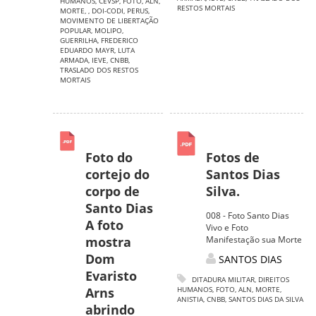
HUMANOS
,
CEVSP
,
FOTO
,
ALN
,
RESTOS MORTAIS
MORTE
,
,
DOI-CODI
,
PERUS
,
MOVIMENTO DE LIBERTAÇÃO
POPULAR
,
MOLIPO
,
GUERRILHA
,
FREDERICO
EDUARDO MAYR
,
LUTA
ARMADA
,
IEVE
,
CNBB
,
TRASLADO DOS RESTOS
MORTAIS
Foto do
Fotos de
cortejo do
Santos Dias
corpo de
Silva.
Santo Dias
008 - Foto Santo Dias
A foto
Vivo e Foto
mostra
Manifestação sua Morte
Dom
SANTOS DIAS
Evaristo
DITADURA MILITAR
,
DIREITOS
Arns
HUMANOS
,
FOTO
,
ALN
,
MORTE
,
ANISTIA
,
CNBB
,
SANTOS DIAS DA SILVA
abrindo