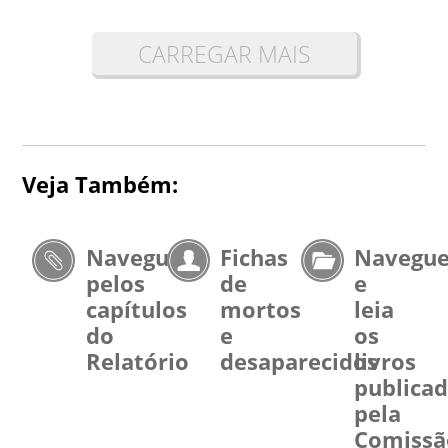
CARREGAR MAIS
Veja Também:
Navegue
Fichas
Navegu
pelos
de
e
capítulos
mortos
leia
do
e
os
Relatório
desaparecidos
livros
publica
pela
Comissã