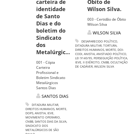
carteira de
Óbito de
identidade
Wilson Silva.
de Santo
003 - Certidão de Óbito
Dias e do
Wilson Silva
boletim do
WILSON SILVA
Sindicato
DESAPARECIDO POLÍTICO
,
dos
DITADURA MILITAR
,
TORTURA
,
DIREITOS HUMANOS
,
MORTE
,
DOI-
Metalúrgic...
CODI
,
ANISTIA
,
ANISTIADO POLÍTICO
,
LEI 9140/95
,
PERSEGUIÇÃO POLÍTICA
,
001 - Cópia
IEVE
,
II EXÉRCITO
,
CNBB
,
OCULTAÇÃO
DE CADÁVER
,
WILSON SILVA
Carteira
Profissional e
Boletim Sindicato
Metalúrgicos
Santos Dias
SANTOS DIAS
DITADURA MILITAR
,
DIREITOS HUMANOS
,
MORTE
,
DOPS
,
ANISTIA
,
IEVE
,
MOVIMENTO OPERARIO
,
CNBB
,
SANTOS DIAS DA SILVA
,
SINDICATO DOS
METALÚRGICOS DE SÃO