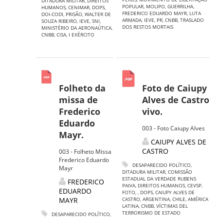
DITADURA MILITAR
,
DIREITOS
POPULAR
,
MOLIPO
,
GUERRILHA
,
HUMANOS
,
CENIMAR
,
DOPS
,
FREDERICO EDUARDO MAYR
,
LUTA
DOI-CODI
,
PRISÃO
,
WALTER DE
ARMADA
,
IEVE
,
PR
,
CNBB
,
TRASLADO
SOUZA RIBEIRO
,
IEVE
,
SNI
,
DOS RESTOS MORTAIS
MINISTÉRIO DA AERONAÚTICA
,
CNBB
,
CISA
,
I EXÉRCITO
Folheto da
Foto de Caiupy
missa de
Alves de Castro
Frederico
vivo.
Eduardo
003 - Foto Caiupy Alves
Mayr.
CAIUPY ALVES DE
CASTRO
003 - Folheto Missa
Frederico Eduardo
DESAPARECIDO POLÍTICO
,
Mayr
DITADURA MILITAR
,
COMISSÃO
ESTADUAL DA VERDADE RUBENS
FREDERICO
PAIVA
,
DIREITOS HUMANOS
,
CEVSP
,
EDUARDO
FOTO
,
,
DOPS
,
CAIUPY ALVES DE
MAYR
CASTRO
,
ARGENTINA
,
CHILE
,
AMÉRICA
LATINA
,
CNBB
,
VÍCTIMAS DEL
TERRORISMO DE ESTADO
DESAPARECIDO POLÍTICO
,