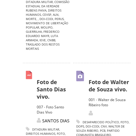
DITADURA MILITAR
,
COMISSÃO
ESTADUAL DA VERDADE
RUBENS PAIVA
,
DIREITOS
HUMANOS
,
CEVSP
,
ALN
,
MORTE
,
,
DOI-CODI
,
PERUS
,
MOVIMENTO DE LIBERTAÇÃO
POPULAR
,
MOLIPO
,
GUERRILHA
,
FREDERICO
EDUARDO MAYR
,
LUTA
ARMADA
,
IEVE
,
CNBB
,
TRASLADO DOS RESTOS
MORTAIS
Foto de
Foto de Walter
Santo Dias
de Souza vivo.
vivo.
001 - Walter de Souza
Ribeiro foto
007 - Foto Santo
Dias Vivo
SANTOS DIAS
DESAPARECIDO POLÍTICO
,
FOTO
,
DOPS
,
DOI-CODI
,
CNV
,
WALTER DE
DITADURA MILITAR
,
SOUZA RIBEIRO
,
PCB
,
PARTIDO
DIREITOS HUMANOS
,
FOTO
,
COMUNISTA BRASILEIRO
,