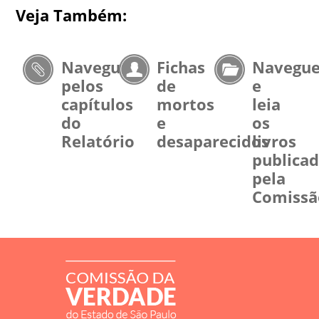
Veja Também:
Navegue
Fichas
Navegu
pelos
de
e
capítulos
mortos
leia
do
e
os
Relatório
desaparecidos
livros
publica
pela
Comissã