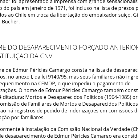
hão” foi apresentado à imprensa com grande sensacionali
 do país em janeiro de 1971, foi incluso na lista de presos p
dos ao Chile em troca da libertação do embaixador suíço, G
o Bucher.
ME DO DESAPARECIMENTO FORÇADO ANTERIO
STITUIÇÃO DA CNV
e de Edmur Péricles Camargo consta na lista de desaparec
cos, no anexo I, da lei 9140/95, mas seus familiares não ing
equerimento na CEMDP, o que impediu o pagamento de
izações. O nome de Edmur Péricles Camargo também const
ê ditadura: Mortos e Desaparecidos Políticos (1964-1985) o
Comissão de Familiares de Mortos e Desaparecidos Políticos
Não há registros de pedido de indenizações em comissões d
ção por familiares.
iormente à instalação da Comissão Nacional da Verdade (CN
de desaparecimento de Edmur Péricles Camargo era consi