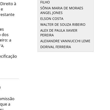
FILHO
Direito à
SÔNIA MARIA DE MORAES
 e
ANGEL JONES
restante
ELSON COSTA
WALTER DE SOUZA RIBEIRO
tes
ALEX DE PAULA XAVIER
o dos
PEREIRA
eiro: a
ALEXANDRE VANNUCCHI LEME
ra,
DORIVAL FERREIRA
cificação
O
Comissão
 que a
eu