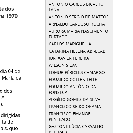
ANTÔNIO CARLOS BICALHO
tados
LANA
re 1970
ANTÔNIO SÉRGIO DE MATTOS
ARNALDO CARDOSO ROCHA
AURORA MARIA NASCIMENTO
FURTADO
CARLOS MARIGHELLA
CATARINA HELENA ABI-EÇAB
IURI XAVIER PEREIRA
WILSON SILVA
dia 04 de
EDMUR PÉRICLES CAMARGO
 Maria da
EDUARDO COLLEN LEITE
EDUARDO ANTÔNIO DA
to dos
FONSECA
“A
VIRGÍLIO GOMES DA SILVA
).
FRANCISCO SEIKO OKAMA
FRANCISCO EMANOEL
dirigidas
PENTEADO
lta de
GASTONE LÚCIA CARVALHO
aís, que
BELTRÃO