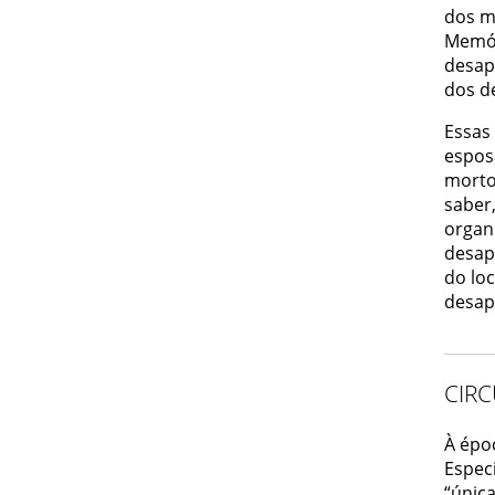
dos ma
Memór
desap
dos d
Essas
espos
mortos
saber
organ
desap
do lo
desap
CIR
À épo
Espec
“única