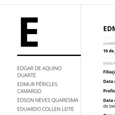
E
ED
OCORRÊ
16 de
DADOS P
EDGAR DE AQUINO
Filia
DUARTE
Data 
EDMUR PÉRICLES
CAMARGO
Profi
EDSON NEVES QUARESMA
Data 
de Ize
EDUARDO COLLEN LEITE