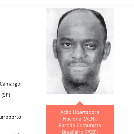
a Camargo
 (SP)
Ação Libertadora
Aeroporto
Nacional (ALN);
Partido Comunista
Brasileiro (PCB);