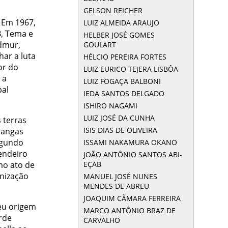
GELSON REICHER
. Em 1967,
LUIZ ALMEIDA ARAUJO
B, Tema e
HELBER JOSÉ GOMES
Edmur,
GOULART
ar a luta
HÉLCIO PEREIRA FORTES
or do
LUIZ EURICO TEJERA LISBÔA
 a
LUIZ FOGAÇA BALBONI
pal
IEDA SANTOS DELGADO
ISHIRO NAGAMI
LUIZ JOSÉ DA CUNHA
 terras
ISIS DIAS DE OLIVEIRA
pangas
egundo
ISSAMI NAKAMURA OKANO
endeiro
JOÃO ANTÔNIO SANTOS ABI-
EÇAB
mo ato de
anização
MANUEL JOSÉ NUNES
MENDES DE ABREU
JOAQUIM CÂMARA FERREIRA
eu origem
MARCO ANTÔNIO BRAZ DE
rde
CARVALHO