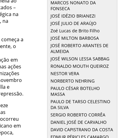
ella ao
MARCOS NONATO DA
tados –
FONSECA
égica na
JOSÉ IDÉZIO BRIANEZI
, na
JOSÉ JULIO DE ARAÚJO
Zoé Lucas de Brito Filho
JOSÉ MILTON BARBOSA
e começa a
JOSÉ ROBERTO ARANTES DE
ente, o
ALMEIDA
JOSÉ WILSON LESSA SABBAG
iação em
RONALDO MOUTH QUEIROZ
mas ações
nizações
NESTOR VERA
 novembro
NORBERTO NEHRING
la e
PAULO CÉSAR BOTELHO
repressão.
MASSA
PAULO DE TARSO CELESTINO
reze
DA SILVA
ias
SERGIO ROBERTO CORRÊA
 ocorreu
DANIEL JOSÉ DE CARVALHO
ricano em
DAVID CAPISTRANO DA COSTA
 época,
EDMUR PÉRICLES CAMARGO