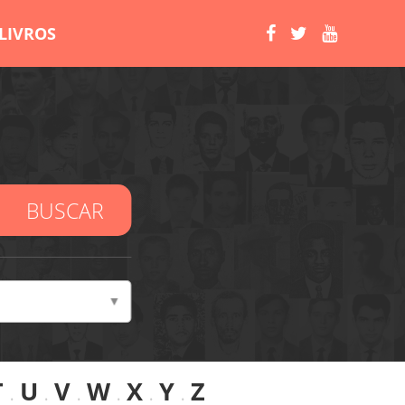
LIVROS
BUSCAR
T
.
U
.
V
.
W
.
X
.
Y
.
Z