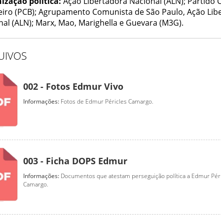
ização política:
Ação Libertadora Nacional (ALN); Partido
leiro (PCB); Agrupamento Comunista de São Paulo, Ação Lib
nal (ALN); Marx, Mao, Marighella e Guevara (M3G).
UIVOS
002 - Fotos Edmur Vivo
Informações:
Fotos de Edmur Péricles Camargo.
003 - Ficha DOPS Edmur
Informações:
Documentos que atestam perseguição política a Edmur Pér
Camargo.