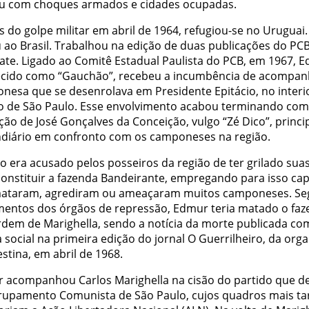
u com choques armados e cidades ocupadas.
 do golpe militar em abril de 1964, refugiou-se no Uruguai
u ao Brasil. Trabalhou na edição de duas publicações do PC
te. Ligado ao Comitê Estadual Paulista do PCB, em 1967, 
cido como “Gauchão”, recebeu a incumbência de acompanh
nesa que se desenrolava em Presidente Epitácio, no interi
o de São Paulo. Esse envolvimento acabou terminando com
ão de José Gonçalves da Conceição, vulgo “Zé Dico”, princi
undiário em confronto com os camponeses na região.
o era acusado pelos posseiros da região de ter grilado suas
constituir a fazenda Bandeirante, empregando para isso ca
ataram, agrediram ou ameaçaram muitos camponeses. S
entos dos órgãos de repressão, Edmur teria matado o faz
rdem de Marighella, sendo a notícia da morte publicada co
a social na primeira edição do jornal O Guerrilheiro, da org
stina, em abril de 1968.
 acompanhou Carlos Marighella na cisão do partido que d
rupamento Comunista de São Paulo, cujos quadros mais ta