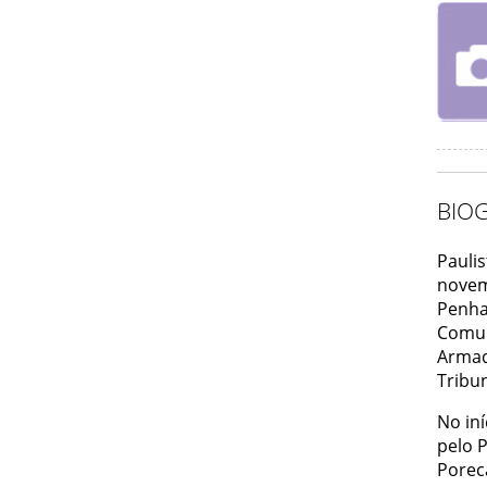
BIOG
Pauli
novem
Penha 
Comun
Armad
Tribu
No in
pelo 
Porec