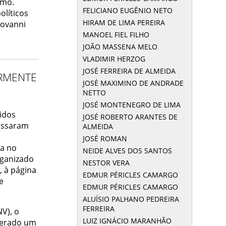
smo.
FELICIANO EUGÊNIO NETO
olíticos
HIRAM DE LIMA PEREIRA
iovanni
MANOEL FIEL FILHO
JOÃO MASSENA MELO
VLADIMIR HERZOG
JOSÉ FERREIRA DE ALMEIDA
RMENTE
JOSÉ MAXIMINO DE ANDRADE
NETTO
JOSÉ MONTENEGRO DE LIMA
idos
JOSÉ ROBERTO ARANTES DE
ressaram
ALMEIDA
JOSÉ ROMAN
a no
NEIDE ALVES DOS SANTOS
rganizado
NESTOR VERA
, à página
EDMUR PÉRICLES CAMARGO
e
EDMUR PÉRICLES CAMARGO
ALUÍSIO PALHANO PEDREIRA
FERREIRA
V), o
LUIZ IGNÁCIO MARANHÃO
derado um