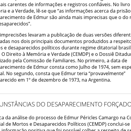
is carentes de informações e registros confiáveis. No livro 
ia e a Verdade, lê-se que “as informações acerca da prisão
arecimento de Edmur são ainda mais imprecisas que o do 
esaparecidos”.
 imprecisões levaram a publicação de duas versões diferen
adas nos dois principais documentos produzidos a respeit
 e desaparecidos políticos durante regime ditatorial brasil
, O Direito à Memória e Verdade (CEMDP) e o Dossiê Ditadu
izado pela Comissão de Familiares. No primeiro, a data de
arecimento de Edmur consta como Julho de 1974, sem espe
cal. No segundo, consta que Edmur teria “provavelmente”
arecido em 1º de dezembro de 1973, na Argentina.
CUNSTÂNCIAS DO DESAPARECIMENTO FORÇAD
ca da análise do processo de Edmur Péricles Camargo na 
ial de Mortos e Desaparecidos Políticos (CEMDP) conclui-se
 informação positiva que foi possível colher a respeito de s