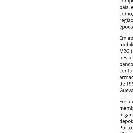
compo
país,
como,
regiã
época
Em ab
mobil
M2G (M
pesso
banco
conto
armad
de 19
Gueva
Em ab
membr
organ
depoi
Porto 