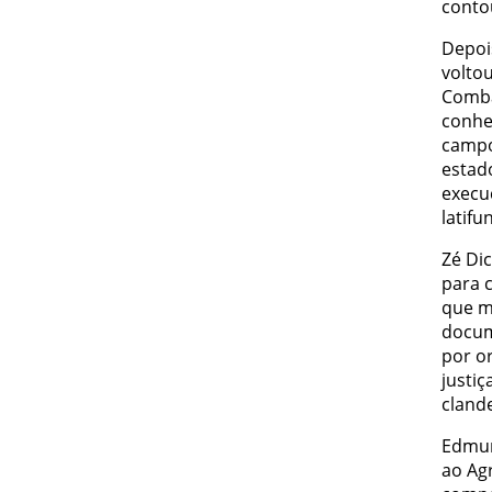
conto
Depois
volto
Comba
conhe
campo
estad
execuç
latif
Zé Dic
para 
que m
docum
por o
justiç
clande
Edmur
ao Ag