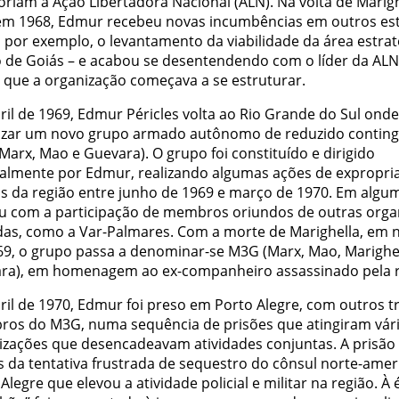
riam a Ação Libertadora Nacional (ALN). Na volta de Marigh
 em 1968, Edmur recebeu novas incumbências em outros es
 por exemplo, o levantamento da viabilidade da área estrat
o de Goiás – e acabou se desentendendo com o líder da ALN
 que a organização começava a se estruturar.
ril de 1969, Edmur Péricles volta ao Rio Grande do Sul ond
izar um novo grupo armado autônomo de reduzido conting
arx, Mao e Guevara). O grupo foi constituído e dirigido
almente por Edmur, realizando algumas ações de expropr
s da região entre junho de 1969 e março de 1970. Em algu
u com a participação de membros oriundos de outras orga
as, como a Var-Palmares. Com a morte de Marighella, em
69, o grupo passa a denominar-se M3G (Marx, Mao, Marighel
ra), em homenagem ao ex-companheiro assassinado pela 
ril de 1970, Edmur foi preso em Porto Alegre, com outros t
os do M3G, numa sequência de prisões que atingiram vár
izações que desencadeavam atividades conjuntas. A prisão
s da tentativa frustrada de sequestro do cônsul norte-ame
Alegre que elevou a atividade policial e militar na região. À