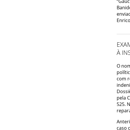
“Gauc
Banido
envia
Enric
EXA
À IN
O nom
políti
com r
inden
Dossi
pela 
525. 
repara
Anter
caso 