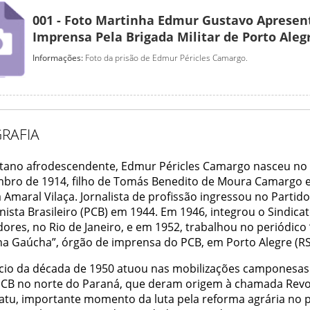
001 - Foto Martinha Edmur Gustavo Apresen
Imprensa Pela Brigada Militar de Porto Aleg
Informações:
Foto da prisão de Edmur Péricles Camargo.
RAFIA
stano afrodescendente, Edmur Péricles Camargo nasceu no 
bro de 1914, filho de Tomás Benedito de Moura Camargo e
Amaral Vilaça. Jornalista de profissão ingressou no Partido
ista Brasileiro (PCB) em 1944. Em 1946, integrou o Sindica
ores, no Rio de Janeiro, e em 1952, trabalhou no periódico 
na Gaúcha”, órgão de imprensa do PCB, em Porto Alegre (RS
ício da década de 1950 atuou nas mobilizações camponesas 
PCB no norte do Paraná, que deram origem à chamada Revo
atu, importante momento da luta pela reforma agrária no p