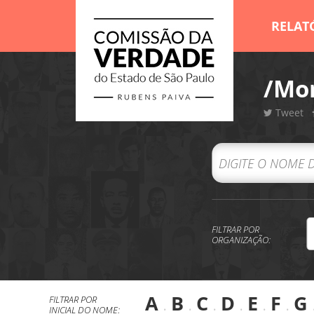
RELAT
/Mor
Tweet
FILTRAR POR
ORGANIZAÇÃO:
A
.
B
.
C
.
D
.
E
.
F
.
G
FILTRAR POR
INICIAL DO NOME: