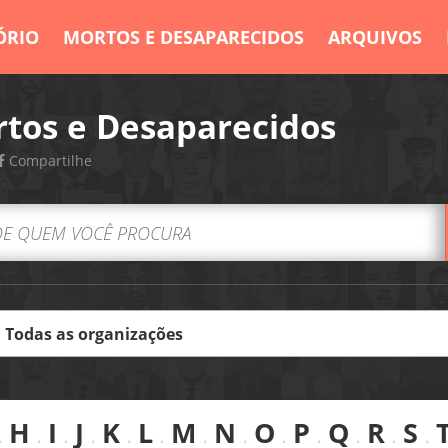
ÓRIO
MORTOS E DESAPARECIDOS
ARQUIVOS
tos e Desaparecidos
Compartilhe
.
H
.
I
.
J
.
K
.
L
.
M
.
N
.
O
.
P
.
Q
.
R
.
S
.