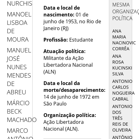
NURCHIS
MESMA
Data e local de
ORGANIZA
MANOEL
nascimento:
01 de
POLÍTICA
junho de 1953, no Rio de
LISBOA
Janeiro (RJ)
DE
ANA
MARIA
MOURA
Profissão:
Estudante
NACINOVIC
CORRÊA
MANUEL
Atuação política:
ANA
JOSÉ
Militante da Ação
ROSA
Libertadora Nacional
NUNES
KUCINSKI
(ALN)
SILVA
MENDES
ANTONIO
DE
Data e local da
CARLOS
morte/desaparecimento:
ABREU
NOGUEIRA
14 de junho de 1972 em
CABRAL
MÁRCIO
São Paulo
ANTONIO
BECK
DOS
Organização política:
TRÊS
MACHADO
Ação Libertadora
REIS DE
Nacional (ALN).
MARCO
OLIVEIRA
ANTÔNIO
ANTÔNIO