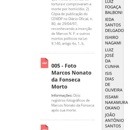
LUIZ
tortura e comprovaram a
FOGAÇA
morte por homicídio. 2)
BALBONI
Cópia de publicação do
CEMDP no Diário Oficial, n.
IEDA
80, de 29/04/97,
SANTOS
reconhecendo a inserção
DELGADO
de Marcos N. F. e outros
ISHIRO
mortos políticos na Lei
NAGAMI
9.140, artigo 4o, 1. b.
LUIZ
JOSÉ
DA
005 - Foto
CUNHA
Marcos Nonato
ISIS
DIAS
da Fonseca
DE
Morto
OLIVEIRA
Informações:
Dois
ISSAMI
registros fotográficos de
NAKAMURA
Marcos Nonato da Fonseca
OKANO
após sua morte.
JOÃO
ANTÔNIO
SANTOS