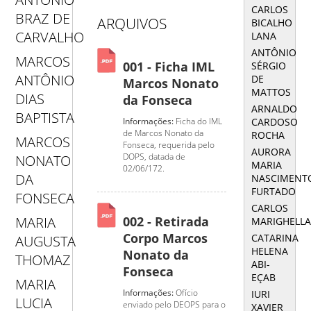
CARLOS
BRAZ DE
ARQUIVOS
BICALHO
CARVALHO
LANA
ANTÔNIO
MARCOS
001 - Ficha IML
SÉRGIO
ANTÔNIO
DE
Marcos Nonato
MATTOS
DIAS
da Fonseca
ARNALDO
BAPTISTA
CARDOSO
Informações:
Ficha do IML
de Marcos Nonato da
ROCHA
MARCOS
Fonseca, requerida pelo
AURORA
DOPS, datada de
NONATO
MARIA
02/06/172.
DA
NASCIMENT
FURTADO
FONSECA
CARLOS
002 - Retirada
MARIA
MARIGHELL
Corpo Marcos
CATARINA
AUGUSTA
HELENA
Nonato da
THOMAZ
ABI-
Fonseca
EÇAB
MARIA
Informações:
Ofício
IURI
LUCIA
enviado pelo DEOPS para o
XAVIER