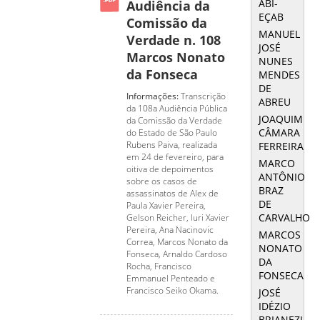
ABI-
Audiência da
EÇAB
Comissão da
MANUEL
Verdade n. 108
JOSÉ
Marcos Nonato
NUNES
da Fonseca
MENDES
DE
Informações:
Transcrição
ABREU
da 108a Audiência Pública
JOAQUIM
da Comissão da Verdade
CÂMARA
do Estado de São Paulo
Rubens Paiva, realizada
FERREIRA
em 24 de fevereiro, para
MARCO
oitiva de depoimentos
ANTÔNIO
sobre os casos de
BRAZ
assassinatos de Alex de
DE
Paula Xavier Pereira,
CARVALHO
Gelson Reicher, Iuri Xavier
Pereira, Ana Nacinovic
MARCOS
Correa, Marcos Nonato da
NONATO
Fonseca, Arnaldo Cardoso
DA
Rocha, Francisco
FONSECA
Emmanuel Penteado e
Francisco Seiko Okama.
JOSÉ
IDÉZIO
BRIANEZI