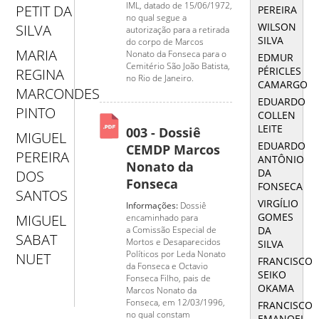
IML, datado de 15/06/1972,
PETIT DA
PEREIRA
no qual segue a
WILSON
SILVA
autorização para a retirada
SILVA
do corpo de Marcos
MARIA
Nonato da Fonseca para o
EDMUR
Cemitério São João Batista,
PÉRICLES
REGINA
no Rio de Janeiro.
CAMARGO
MARCONDES
EDUARDO
PINTO
COLLEN
LEITE
003 - Dossiê
MIGUEL
EDUARDO
CEMDP Marcos
PEREIRA
ANTÔNIO
Nonato da
DA
DOS
Fonseca
FONSECA
SANTOS
VIRGÍLIO
Informações:
Dossiê
GOMES
MIGUEL
encaminhado para
DA
a Comissão Especial de
SABAT
Mortos e Desaparecidos
SILVA
Políticos por Leda Nonato
NUET
FRANCISCO
da Fonseca e Octavio
SEIKO
Fonseca Filho, pais de
OKAMA
Marcos Nonato da
Fonseca, em 12/03/1996,
FRANCISCO
no qual constam
EMANOEL