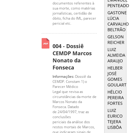
documentos referentes à
PENTEADO
sua morte, como matérias
GASTONE
jornalísticas, certidão de
LÚCIA
óbito, ficha do IML, parecer
pericial etc.
CARVALHO
BELTRÃO
GELSON
REICHER
004 - Dossiê
LUIZ
CEMDP Marcos
ALMEIDA
Nonato da
ARAUJO
Fonseca
HELBER
JOSÉ
Informações:
Dossiê da
GOMES
CEMDP. Constam 1) o
GOULART
Parecer Médico
HÉLCIO
Legal que revisa as
circunstâncias da morte de
PEREIRA
Marcos Nonato da
FORTES
Fonseca. Datado
LUIZ
de 24/04/1997, traz as
EURICO
conclusões
TEJERA
periciais da análise dos
LISBÔA
restos mortais de Marcos,
que indicaram sinais de