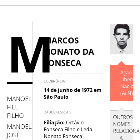
A
.
B
.
C
.
D
.
E
.
F
.
G
.
H
M
.
I
.
J
.
K
.
L
.
M
.
N
.
O
.
MARCOS
NONATO DA
P
.
Q
.
R
.
S
.
T
.
U
.
V
.
FONSECA
W
.
X
.
Y
.
Z
Ação
Liberta
OCORRÊNCIA
Naciona
14 de junho de 1972 em
(ALN).
São Paulo
MANOEL
FIEL
DADOS PESSOAIS
FILHO
OUTROS
Filiação:
Octávio
NOMES
MANOEL
Fonseca Filho e Leda
RELACION
JOSÉ
Nonato Fonseca
A