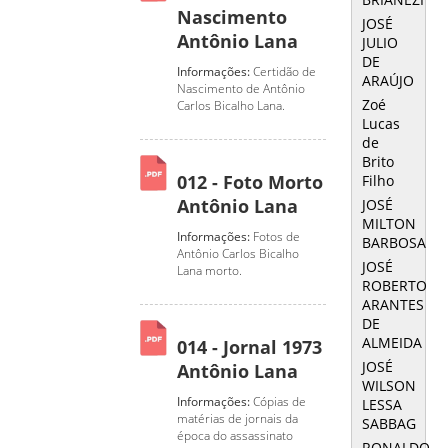
Nascimento
JOSÉ
Antônio Lana
JULIO
DE
Informações:
Certidão de
ARAÚJO
Nascimento de Antônio
Zoé
Carlos Bicalho Lana.
Lucas
de
Brito
012 - Foto Morto
Filho
Antônio Lana
JOSÉ
MILTON
Informações:
Fotos de
BARBOSA
Antônio Carlos Bicalho
JOSÉ
Lana morto.
ROBERTO
ARANTES
DE
ALMEIDA
014 - Jornal 1973
JOSÉ
Antônio Lana
WILSON
Informações:
Cópias de
LESSA
matérias de jornais da
SABBAG
época do assassinato
RONALDO