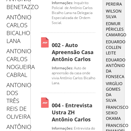
Informações:
Inquérito
PEREIRA
BENETAZZO
Policial de Antônio Carlos
WILSON
Bicalho Lana na Delegacia
ANTÔNIO
SILVA
Especializada de Ordem
Social.
EDMUR
CARLOS
PÉRICLES
BICALHO
CAMARGO
LANA
EDUARDO
002 - Auto
COLLEN
ANTONIO
Apreensão Casa
LEITE
CARLOS
Antônio Carlos
EDUARDO
ANTÔNIO
NOGUEIRA
Informações:
Auto de
DA
apreensão da casa onde
CABRAL
FONSECA
vivia Antônio Carlos Bicalho
Lana.
VIRGÍLIO
ANTONIO
GOMES
DOS
DA
TRÊS
SILVA
004 - Entrevista
FRANCISCO
REIS DE
Ustra ZH
SEIKO
OLIVEIRA
OKAMA
Antônio Carlos
FRANCISCO
ANTÔNIO
Informações:
Entrevista do
EMANOEL