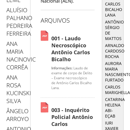
Nacional (ALN).
CARLOS
ALUÍSIO
BICALHO
LANA
PALHANO
ARQUIVOS
ANTÔNIO
PEDREIRA
SÉRGIO
FERREIRA
DE
001 - Laudo
MATTOS
ANA
Necroscópico
ARNALDO
MARIA
CARDOSO
Antônio Carlos
ROCHA
NACINOVIC
Bicalho
AURORA
CORRÊA
Informações:
Laudo de
MARIA
exame de corpo de Delito
NASCIMENT
ANA
– Exame necroscópico
FURTADO
de Antônio Carlos Bicalho
ROSA
CARLOS
Lana.
KUCINSKI
MARIGHELL
CATARINA
SILVA
HELENA
003 - Inquérito
ÂNGELO
ABI-
EÇAB
Policial Antônio
ARROYO
IURI
Carlos
ANTONIO
XAVIER