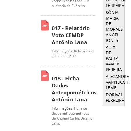
Carlos Bicalho Lana - 2º
FERREIRA
auditoria de Exército.
SÔNIA
MARIA
DE
017 - Relatório
MORAES
Voto CEMDP
ANGEL
JONES
Antônio Lana
ALEX
Informações:
Relatório do
DE
voto na CEMDP.
PAULA
XAVIER
PEREIRA
ALEXANDRE
018 - Ficha
VANNUCCHI
Dados
LEME
Antropométricos
DORIVAL
Antônio Lana
FERREIRA
Informações:
Ficha de
dados antropométricos
de Antônio Carlos Bicalho
Lana.