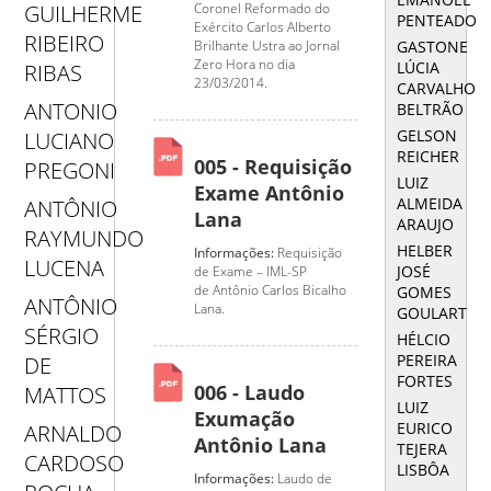
Coronel Reformado do
GUILHERME
PENTEADO
Exército Carlos Alberto
RIBEIRO
GASTONE
Brilhante Ustra ao Jornal
Zero Hora no dia
LÚCIA
RIBAS
23/03/2014.
CARVALHO
ANTONIO
BELTRÃO
GELSON
LUCIANO
REICHER
005 - Requisição
PREGONI
LUIZ
Exame Antônio
ALMEIDA
ANTÔNIO
Lana
ARAUJO
RAYMUNDO
HELBER
Informações:
Requisição
LUCENA
JOSÉ
de Exame – IML-SP
de Antônio Carlos Bicalho
GOMES
ANTÔNIO
Lana.
GOULART
SÉRGIO
HÉLCIO
PEREIRA
DE
FORTES
006 - Laudo
MATTOS
LUIZ
Exumação
EURICO
ARNALDO
Antônio Lana
TEJERA
CARDOSO
LISBÔA
Informações:
Laudo de