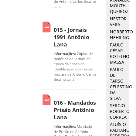
de Antônio Carlos Bicalho
MOUTH
Lana.
QUEIROZ
NESTOR
VERA
015 - Jornais
NORBERTO
1991 Antônio
NEHRING
Lana
PAULO
CÉSAR
Informações:
Cópias de
BOTELHO
matérias de jornais da
MASSA
época da época da
PAULO
identificação dos restos
mortais de Antônio Carlos
DE
Bicalho Lana.
TARSO
CELESTINO
DA
SILVA
016 - Mandados
SERGIO
Prisão Antônio
ROBERTO
Lana
CORRÊA
ALUÍSIO
Informações:
Mandado
PALHANO
de Prisão de Antônio
PEDREIRA