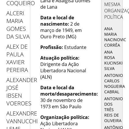
Lana e Adalgisa Gomes
COQUEIRO
MESMA
de Lana
ORGANIZA
ALCERI
POLÍTICA
Data e local de
MARIA
nascimento:
2 de
GOMES
ANA
março de 1949, em
MARIA
DA SILVA
Ouro Preto (MG)
NACINOVIC
CORRÊA
ALEX DE
Profissão:
Estudante
ANA
PAULA
ROSA
Atuação política:
XAVIER
KUCINSKI
Dirigente da Ação
SILVA
PEREIRA
Libertadora Nacional
ANTONIO
(ALN)
ALEXANDER
CARLOS
NOGUEIRA
JOSÉ
Data e local da
CABRAL
morte/desaparecimento:
IBSEN
ANTONIO
30 de novembro de
VOEROES
DOS
1973 em São Paulo
TRÊS
ALEXANDRE
REIS DE
Organização política:
VANNUCCHI
OLIVEIRA
Ação Libertadora
ANTÔNIO
LEME