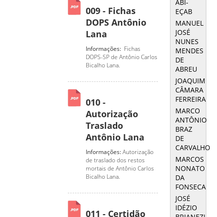
ABI-
009 - Fichas
EÇAB
DOPS Antônio
MANUEL
JOSÉ
Lana
NUNES
Informações:
Fichas
MENDES
DOPS-SP de Antônio Carlos
DE
Bicalho Lana.
ABREU
JOAQUIM
CÂMARA
FERREIRA
010 -
MARCO
Autorização
ANTÔNIO
Traslado
BRAZ
Antônio Lana
DE
CARVALHO
Informações:
Autorização
MARCOS
de traslado dos restos
NONATO
mortais de Antônio Carlos
Bicalho Lana.
DA
FONSECA
JOSÉ
IDÉZIO
011 - Certidão
BRIANEZI