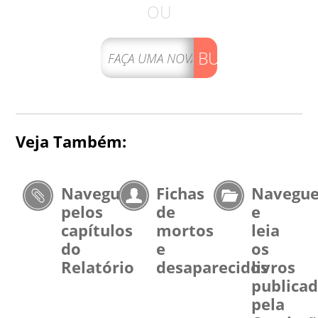
OU
BUSCAR
Veja Também:
Navegue
Fichas
Navegu
pelos
de
e
capítulos
mortos
leia
do
e
os
Relatório
desaparecidos
livros
publica
pela