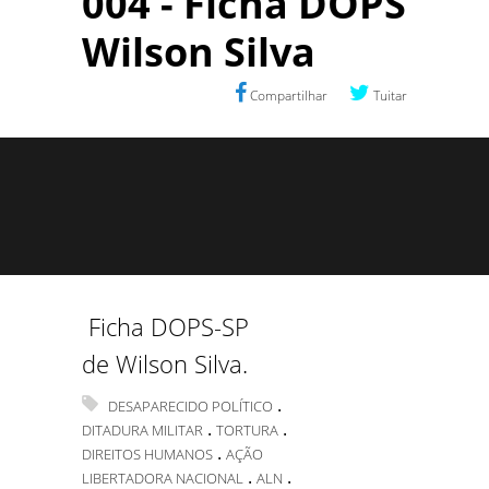
004 - Ficha DOPS
Wilson Silva
Compartilhar
Tuitar
Ficha DOPS-SP
de Wilson Silva.
.
DESAPARECIDO POLÍTICO
.
.
DITADURA MILITAR
TORTURA
.
DIREITOS HUMANOS
AÇÃO
.
.
LIBERTADORA NACIONAL
ALN