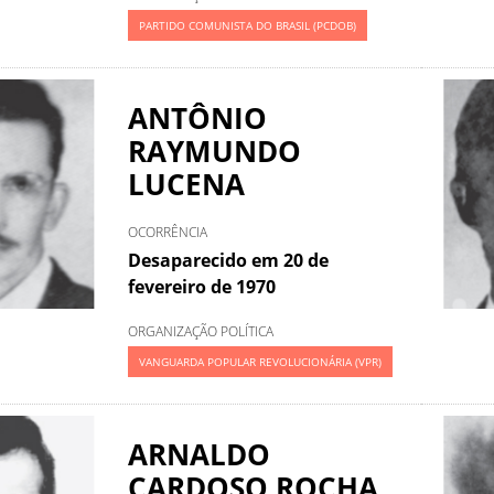
PARTIDO COMUNISTA DO BRASIL (PCDOB)
ANTÔNIO
RAYMUNDO
LUCENA
OCORRÊNCIA
Desaparecido em 20 de
fevereiro de 1970
ORGANIZAÇÃO POLÍTICA
VANGUARDA POPULAR REVOLUCIONÁRIA (VPR)
ARNALDO
CARDOSO ROCHA