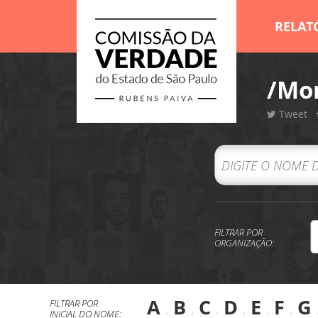
RELAT
/Mor
Tweet
FILTRAR POR
ORGANIZAÇÃO:
A
.
B
.
C
.
D
.
E
.
F
.
G
FILTRAR POR
INICIAL DO NOME: