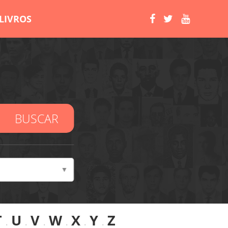
LIVROS
BUSCAR
T
.
U
.
V
.
W
.
X
.
Y
.
Z