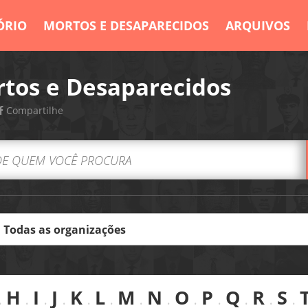
ÓRIO
MORTOS E DESAPARECIDOS
ARQUIVOS
tos e Desaparecidos
Compartilhe
.
H
.
I
.
J
.
K
.
L
.
M
.
N
.
O
.
P
.
Q
.
R
.
S
.