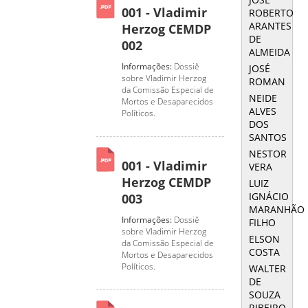
001 - Vladimir
ROBERTO
ARANTES
Herzog CEMDP
DE
002
ALMEIDA
Informações:
Dossiê
JOSÉ
sobre Vladimir Herzog
ROMAN
da Comissão Especial de
NEIDE
Mortos e Desaparecidos
ALVES
Políticos.
DOS
SANTOS
NESTOR
001 - Vladimir
VERA
Herzog CEMDP
LUIZ
IGNÁCIO
003
MARANHÃO
Informações:
Dossiê
FILHO
sobre Vladimir Herzog
ELSON
da Comissão Especial de
COSTA
Mortos e Desaparecidos
Políticos.
WALTER
DE
SOUZA
RIBEIRO