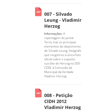
007 - Silvado
Leung - Vladimir
Herzog
Informações:
A
reportagem do portal
Terra, traz os principais
elementos do depoimento
de Silvado Leung, fotógrafo
que resgistrou a única foto
oficial sobre o suposto
suicídio de Herzog no DOI-
CODI, à Comissão da
Municipal da Verdade
Vladimir Herzog.
008 - Petição
CIDH 2012
Vladimir Herzog