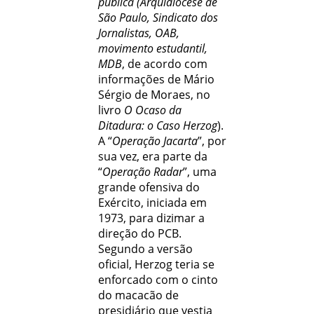
pública (Arquidiocese de
São Paulo, Sindicato dos
Jornalistas, OAB,
movimento estudantil,
MDB
, de acordo com
informações de Mário
Sérgio de Moraes, no
livro
O Ocaso da
Ditadura: o Caso Herzog
).
A “
Operação Jacarta
”, por
sua vez, era parte da
“
Operação Radar
”, uma
grande ofensiva do
Exército, iniciada em
1973, para dizimar a
direção do PCB.
Segundo a versão
oficial, Herzog teria se
enforcado com o cinto
do macacão de
presidiário que vestia