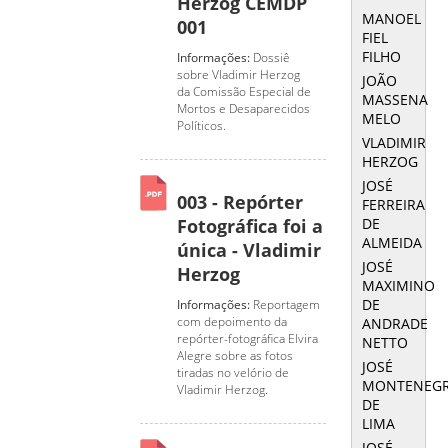
Herzog CEMDP
MANOEL
001
FIEL
FILHO
Informações:
Dossiê
sobre Vladimir Herzog
JOÃO
da Comissão Especial de
MASSENA
Mortos e Desaparecidos
MELO
Políticos.
VLADIMIR
HERZOG
JOSÉ
003 - Repórter
FERREIRA
DE
Fotográfica foi a
ALMEIDA
única - Vladimir
JOSÉ
Herzog
MAXIMINO
DE
Informações:
Reportagem
com depoimento da
ANDRADE
repórter-fotográfica Elvira
NETTO
Alegre sobre as fotos
JOSÉ
tiradas no velório de
MONTENEG
Vladimir Herzog.
DE
LIMA
JOSÉ