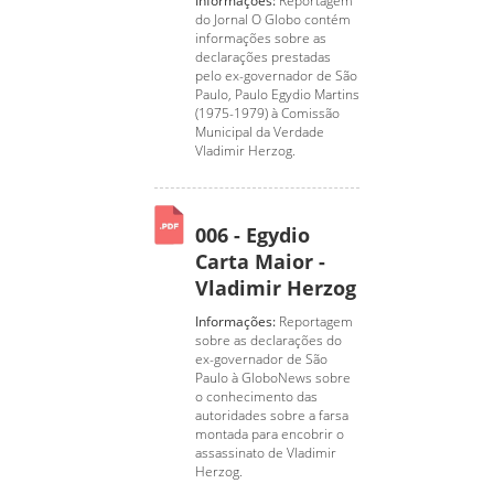
Informações:
Reportagem
do Jornal O Globo contém
informações sobre as
declarações prestadas
pelo ex-governador de São
Paulo, Paulo Egydio Martins
(1975-1979) à Comissão
Municipal da Verdade
Vladimir Herzog.
006 - Egydio
Carta Maior -
Vladimir Herzog
Informações:
Reportagem
sobre as declarações do
ex-governador de São
Paulo à GloboNews sobre
o conhecimento das
autoridades sobre a farsa
montada para encobrir o
assassinato de Vladimir
Herzog.