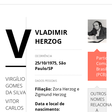
A
.
B
.
C
.
D
.
E
.
F
.
G
.
H
V
.
I
.
J
.
K
.
L
.
M
.
N
.
O
.
VLADIMIR
HERZOG
P
.
Q
.
R
.
S
.
T
.
U
.
V
.
W
.
X
.
Y
.
Z
OCORRÊNCIA
Partido
25/10/1975, São
Comuni
Paulo/SP
Brasilei
(PCB).
VIRGÍLIO
DADOS PESSOAIS
GOMES
Filiação:
Zora Herzog e
DA SILVA
OUTROS
Zigmund Herzog
NOMES
VITOR
Data e local de
RELACION
CARLOS
nascimento:
A