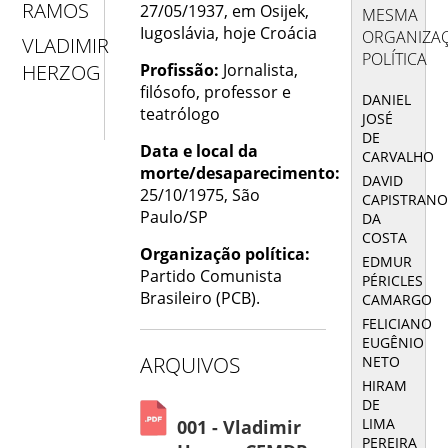
RAMOS
27/05/1937, em Osijek,
MESMA
Iugoslávia, hoje Croácia
ORGANIZA
VLADIMIR
POLÍTICA
Profissão:
Jornalista,
HERZOG
filósofo, professor e
DANIEL
teatrólogo
JOSÉ
DE
Data e local da
CARVALHO
morte/desaparecimento:
DAVID
25/10/1975, São
CAPISTRAN
Paulo/SP
DA
COSTA
Organização política:
EDMUR
Partido Comunista
PÉRICLES
Brasileiro (PCB).
CAMARGO
FELICIANO
EUGÊNIO
ARQUIVOS
NETO
HIRAM
DE
LIMA
001 - Vladimir
PEREIRA