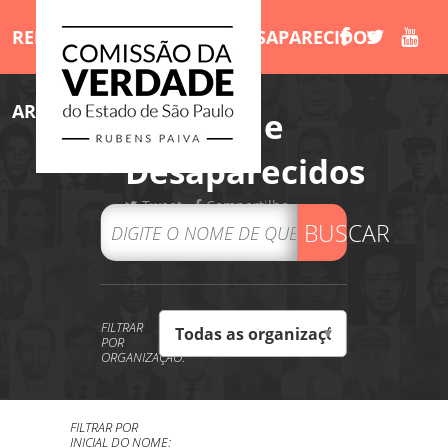
RELATÓRIO
MORTOS E DESAPARECIDOS
ARQUIVOS
LIVROS
/Mortos e
Desaparecidos
Tweet
Compartilhe
BUSCAR
FILTRAR
POR
ORGANIZAÇÃO:
FILTRAR POR
INICIAL DO NOME: