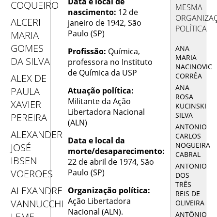
Data e local de
COQUEIRO
MESMA
nascimento:
12 de
ORGANIZA
ALCERI
janeiro de 1942, São
POLÍTICA
Paulo (SP)
MARIA
GOMES
ANA
Profissão:
Química,
MARIA
DA SILVA
professora no Instituto
NACINOVIC
de Química da USP
CORRÊA
ALEX DE
ANA
PAULA
Atuação política:
ROSA
Militante da Ação
XAVIER
KUCINSKI
Libertadora Nacional
SILVA
PEREIRA
(ALN)
ANTONIO
ALEXANDER
CARLOS
Data e local da
NOGUEIRA
JOSÉ
morte/desaparecimento:
CABRAL
IBSEN
22 de abril de 1974, São
ANTONIO
Paulo (SP)
VOEROES
DOS
TRÊS
ALEXANDRE
Organização política:
REIS DE
Ação Libertadora
VANNUCCHI
OLIVEIRA
Nacional (ALN).
ANTÔNIO
LEME