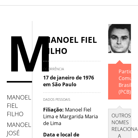
A
.
B
.
C
.
D
.
E
.
F
.
G
.
H
M
.
I
.
J
.
K
.
L
.
M
.
N
.
O
.
MANOEL FIEL
FILHO
P
.
Q
.
R
.
S
.
T
.
U
.
V
.
W
.
X
.
Y
.
Z
OCORRÊNCIA
Partido
17 de janeiro de 1976
Comuni
em São Paulo
Brasilei
(PCB).
MANOEL
DADOS PESSOAIS
FIEL
Filiação:
Manoel Fiel
FILHO
OUTROS
Lima e Margarida Maria
NOMES
de Lima
MANOEL
RELACION
JOSÉ
Data e local de
A