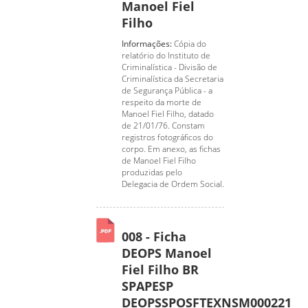
Manoel Fiel
Filho
Informações:
Cópia do
relatório do Instituto de
Criminalística - Divisão de
Criminalística da Secretaria
de Segurança Pública - a
respeito da morte de
Manoel Fiel Filho, datado
de 21/01/76. Constam
registros fotográficos do
corpo. Em anexo, as fichas
de Manoel Fiel Filho
produzidas pelo
Delegacia de Ordem Social.
008 - Ficha
DEOPS Manoel
Fiel Filho BR
SPAPESP
DEOPSSPOSFTEXNSM000221