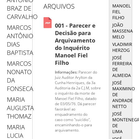
ARQUIVOS
MANOEL
BRAZ DE
FIEL
CARVALHO
FILHO
001 - Parecer e
JOÃO
MARCOS
MASSENA
Decisão para
ANTÔNIO
MELO
Arquivamento
DIAS
VLADIMIR
do Inquérito
HERZOG
BAPTISTA
Manoel Fiel
JOSÉ
Filho
MARCOS
FERREIRA
DE
NONATO
Informações:
Parecer do
ALMEIDA
Juiz Auditor Arylton da
DA
JOSÉ
Cunha Henriques, da 3a
FONSECA
Auditoria da 2a C.J.M, sobre
MAXIMINO
o inquérito da morte de
DE
MARIA
Manoel Fiel Filho, datado
ANDRADE
de 03/05/76. Dá parecer
NETTO
AUGUSTA
favorável ao
JOSÉ
enquadramento do
THOMAZ
MONTENEG
caso como "suicídio",
encaminhando-o para
DE
MARIA
arquivamento.
LIMA
LUCIA
JOSÉ