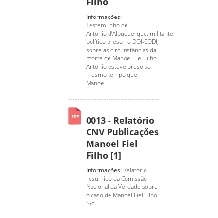
Filho
Informações:
Testemunho de
Antonio d’Albuquerque, militante
político preso no DOI-CODI,
sobre as circunstâncias da
morte de Manoel Fiel Filho.
Antonio esteve preso ao
mesmo tempo que
Manoel.
0013 - Relatório
CNV Publicações
Manoel Fiel
Filho [1]
Informações:
Relatório
resumido da Comissão
Nacional da Verdade sobre
o caso de Manoel Fiel Filho.
S/d.