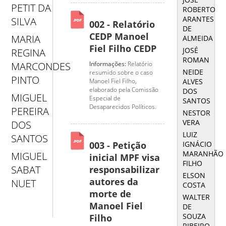
PETIT DA
ROBERTO
ARANTES
SILVA
002 - Relatório
DE
CEDP Manoel
MARIA
ALMEIDA
Fiel Filho CEDP
JOSÉ
REGINA
ROMAN
Informações:
Relatório
MARCONDES
NEIDE
resumido sobre o caso
PINTO
ALVES
Manoel Fiel Filho,
elaborado pela Comissão
DOS
MIGUEL
Especial de
SANTOS
Desaparecidos Políticos.
PEREIRA
NESTOR
VERA
DOS
LUIZ
SANTOS
IGNÁCIO
003 - Petição
MARANHÃO
MIGUEL
inicial MPF visa
FILHO
SABAT
responsabilizar
ELSON
autores da
NUET
COSTA
morte de
WALTER
Manoel Fiel
DE
SOUZA
Filho
RIBEIRO