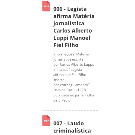
006 - Legista
afirma Matéria
jornalística
Carlos Alberto
Luppi Manoel
Fiel Filho
Informações:
Matéria
jornalística escrita
por Carlos Alberto Luppi,
intitulada “Legista
afirma que Fiel Filho
‘morreu
por estrangulamento’”.
Data de 04/11/1978,
publicada no jornal Folha
de S.Paulo.
007 - Laudo
criminalística