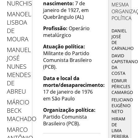
NURCHIS
nascimento:
7 de
MESMA
janeiro de 1927, em
ORGANIZA
MANOEL
Quebrângulo (AL)
POLÍTICA
LISBOA
Profissão:
Operário
DE
DANIEL
metalúrgico
JOSÉ
MOURA
DE
Atuação política:
CARVALHO
MANUEL
Militante do Partido
DAVID
JOSÉ
Comunista Brasileiro
CAPISTRAN
NUNES
(PCB).
DA
COSTA
MENDES
Data e local da
EDMUR
DE
morte/desaparecimento:
PÉRICLES
ABREU
17 de janeiro de 1976
CAMARGO
em São Paulo
FELICIANO
MÁRCIO
EUGÊNIO
BECK
Organização política:
NETO
Partido Comunista
MACHADO
HIRAM
Brasileiro (PCB).
DE
MARCO
LIMA
PEREIRA
ANTÔNIO