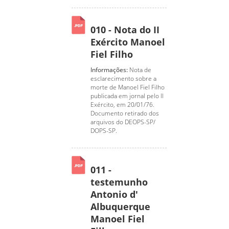
010 - Nota do II
Exército Manoel
Fiel Filho
Informações:
Nota de
esclarecimento sobre a
morte de Manoel Fiel Filho
publicada em jornal pelo II
Exército, em 20/01/76.
Documento retirado dos
arquivos do DEOPS-SP/
DOPS-SP.
011 -
testemunho
Antonio d'
Albuquerque
Manoel Fiel