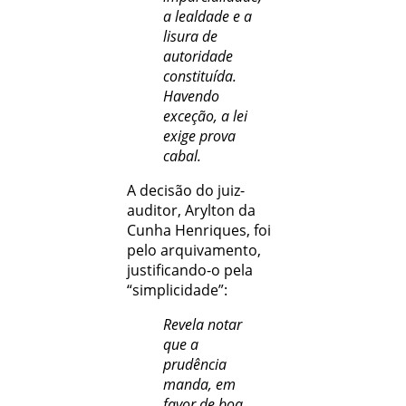
a lealdade e a
lisura de
autoridade
constituída.
Havendo
exceção, a lei
exige prova
cabal.
A decisão do juiz-
auditor, Arylton da
Cunha Henriques, foi
pelo arquivamento,
justificando-o pela
“simplicidade”:
Revela notar
que a
prudência
manda, em
favor de boa