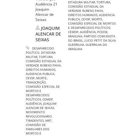
DITADURA MILITAR
,
TORTURA
,
Audiência 21
COMISSÃO ESTADUAL DA
Joaquim
VERDADE RUBENS PAIVA
,
Alencar de
DIREITOS HUMANOS
,
AUDIENCIA
Seixas
PUBLICA
,
CEVSP
,
MORTE
,
COMISSÃO ESPECIAL DE MORTOS
JOAQUIM
E DESAPARECIDOS POLÍTICOS
,
CEMDP
,
AUDIÊNCIA
,
PCDOB
,
ALENCAR DE
ARAGUAIA
,
PARTIDO COMUNISTA
SEIXAS
DO BRASIL
,
LUCIO PETIT DA SILVA
,
GUERRILHA
,
GUERRILHA DO
DESAPARECIDO
ARAGUAIA
POLÍTICO
,
DITADURA
MILITAR
,
TORTURA
,
COMISSÃO ESTADUAL DA
VERDADE RUBENS PAIVA
,
DIREITOS HUMANOS
,
AUDIENCIA PUBLICA
,
CEVSP
,
MORTE
,
TRANSCRIÇÃO
,
COMISSÃO ESPECIAL DE
MORTOS E
DESAPARECIDOS
POLÍTICOS
,
CEMDP
,
AUDIÊNCIA
,
JOAQUIM
ALENCAR DE SEIXAS
,
MOVIMENTO
REVOLUCIONARIO
TIRADENTES
,
MRT
,
COMISSÃO DE
FAMILIARES DOS
MORTOS E