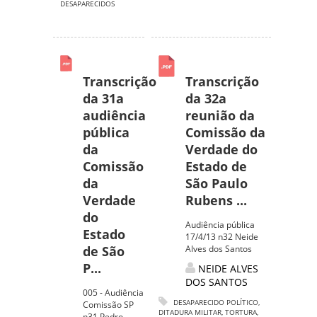
DESAPARECIDOS
Transcrição
Transcrição
da 31a
da 32a
audiência
reunião da
pública
Comissão da
da
Verdade do
Comissão
Estado de
da
São Paulo
Verdade
Rubens ...
do
Audiência pública
Estado
17/4/13 n32 Neide
de São
Alves dos Santos
P...
NEIDE ALVES
DOS SANTOS
005 - Audiência
DESAPARECIDO POLÍTICO
,
Comissão SP
DITADURA MILITAR
,
TORTURA
,
n31 Pedro