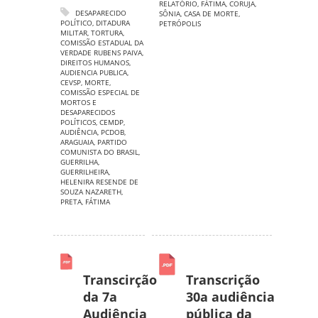
RELATÓRIO
,
FÁTIMA
,
CORUJA
,
DESAPARECIDO
SÔNIA
,
CASA DE MORTE
,
POLÍTICO
,
DITADURA
PETRÓPOLIS
MILITAR
,
TORTURA
,
COMISSÃO ESTADUAL DA
VERDADE RUBENS PAIVA
,
DIREITOS HUMANOS
,
AUDIENCIA PUBLICA
,
CEVSP
,
MORTE
,
COMISSÃO ESPECIAL DE
MORTOS E
DESAPARECIDOS
POLÍTICOS
,
CEMDP
,
AUDIÊNCIA
,
PCDOB
,
ARAGUAIA
,
PARTIDO
COMUNISTA DO BRASIL
,
GUERRILHA
,
GUERRILHEIRA
,
HELENIRA RESENDE DE
SOUZA NAZARETH
,
PRETA
,
FÁTIMA
Transcirção
Transcrição
da 7a
30a audiência
Audiência
pública da