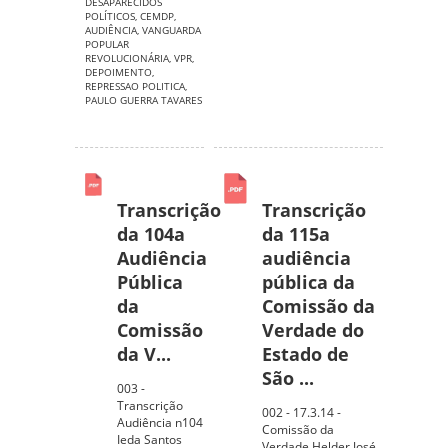
DESAPARECIDOS
POLÍTICOS
,
CEMDP
,
AUDIÊNCIA
,
VANGUARDA
POPULAR
REVOLUCIONÁRIA
,
VPR
,
DEPOIMENTO
,
REPRESSAO POLITICA
,
PAULO GUERRA TAVARES
Transcrição
Transcrição
da 104a
da 115a
Audiência
audiência
Pública
pública da
da
Comissão da
Comissão
Verdade do
da V...
Estado de
São ...
003 -
Transcrição
002 - 17.3.14 -
Audiência n104
Comissão da
Ieda Santos
Verdade Helder José