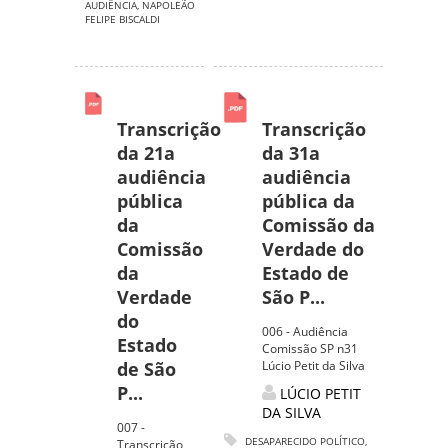
AUDIÊNCIA
,
NAPOLEÃO
FELIPE BISCALDI
Transcrição
Transcrição
da 21a
da 31a
audiência
audiência
pública
pública da
da
Comissão da
Comissão
Verdade do
da
Estado de
Verdade
São P...
do
006 - Audiência
Estado
Comissão SP n31
de São
Lúcio Petit da Silva
P...
LÚCIO PETIT
DA SILVA
007 -
DESAPARECIDO POLÍTICO
,
Transcrição