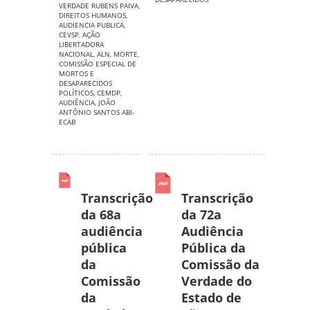
VERDADE RUBENS PAIVA
,
DIREITOS HUMANOS
,
AUDIENCIA PUBLICA
,
CEVSP
,
AÇÃO
LIBERTADORA
NACIONAL
,
ALN
,
MORTE
,
COMISSÃO ESPECIAL DE
MORTOS E
DESAPARECIDOS
POLÍTICOS
,
CEMDP
,
AUDIÊNCIA
,
JOÃO
ANTÔNIO SANTOS ABI-
ECAB
Transcrição
Transcrição
da 68a
da 72a
audiência
Audiência
pública
Pública da
da
Comissão da
Comissão
Verdade do
da
Estado de