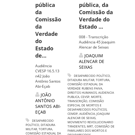
pública
pública, da
da
Comissão da
Comissão
Verdade do
da
Estado ...
Verdade
008 - Transcrição
do
Audiência 45 Joaquim
Estado
Alencar de Seixas
de...
JOAQUIM
ALENCAR DE
Audiência
SEIXAS
CVESP 16.5.13
n42 João
DESAPARECIDO POLÍTICO
,
DITADURA MILITAR
,
TORTURA
,
Antônio Santos
COMISSÃO ESTADUAL DA
Abi-Eçab
VERDADE RUBENS PAIVA
,
DIREITOS HUMANOS
,
AUDIENCIA
JOÃO
PUBLICA
,
CEVSP
,
MORTE
,
ANTÔNIO
TRANSCRIÇÃO
,
COMISSÃO
ESPECIAL DE MORTOS E
SANTOS ABI-
DESAPARECIDOS POLÍTICOS
,
EÇAB
CEMDP
,
AUDIÊNCIA
,
JOAQUIM
ALENCAR DE SEIXAS
,
DESAPARECIDO
MOVIMENTO REVOLUCIONARIO
POLÍTICO
,
DITADURA
TIRADENTES
,
MRT
,
COMISSÃO DE
MILITAR
,
TORTURA
,
FAMILIARES DOS MORTOS E
COMISSÃO ESTADUAL DA
DESAPARECIDOS