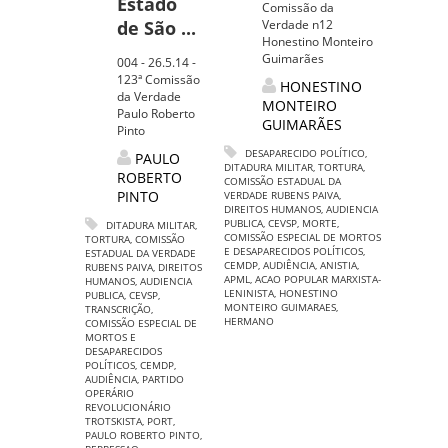
Estado
Comissão da
de São ...
Verdade n12
Honestino Monteiro
Guimarães
004 - 26.5.14 -
123ª Comissão
HONESTINO
da Verdade
MONTEIRO
Paulo Roberto
GUIMARÃES
Pinto
DESAPARECIDO POLÍTICO
,
PAULO
DITADURA MILITAR
,
TORTURA
,
ROBERTO
COMISSÃO ESTADUAL DA
PINTO
VERDADE RUBENS PAIVA
,
DIREITOS HUMANOS
,
AUDIENCIA
PUBLICA
,
CEVSP
,
MORTE
,
DITADURA MILITAR
,
COMISSÃO ESPECIAL DE MORTOS
TORTURA
,
COMISSÃO
E DESAPARECIDOS POLÍTICOS
,
ESTADUAL DA VERDADE
CEMDP
,
AUDIÊNCIA
,
ANISTIA
,
RUBENS PAIVA
,
DIREITOS
APML
,
ACAO POPULAR MARXISTA-
HUMANOS
,
AUDIENCIA
LENINISTA
,
HONESTINO
PUBLICA
,
CEVSP
,
MONTEIRO GUIMARAES
,
TRANSCRIÇÃO
,
HERMANO
COMISSÃO ESPECIAL DE
MORTOS E
DESAPARECIDOS
POLÍTICOS
,
CEMDP
,
AUDIÊNCIA
,
PARTIDO
OPERÁRIO
REVOLUCIONÁRIO
TROTSKISTA
,
PORT
,
PAULO ROBERTO PINTO
,