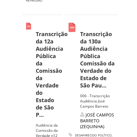
REPRESSAO
Transcrição
Transcrição
da 12a
da 130a
Audiência
Audiência
Pública
Pública
da
Comissão da
Comissão
Verdade do
da
Estado de
Verdade
São Pau...
do
006 - Transcrição
Estado
Audiência José
de São
Campos Barreto
P...
JOSÉ CAMPOS
BARRETO
Audiência da
(ZEQUINHA)
Comissão da
Verdade n12
DESAPARECIDO POLÍTICO
,