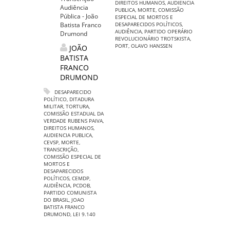
DIREITOS HUMANOS
,
AUDIENCIA
Audiência
PUBLICA
,
MORTE
,
COMISSÃO
Pública - João
ESPECIAL DE MORTOS E
Batista Franco
DESAPARECIDOS POLÍTICOS
,
AUDIÊNCIA
,
PARTIDO OPERÁRIO
Drumond
REVOLUCIONÁRIO TROTSKISTA
,
PORT
,
OLAVO HANSSEN
JOÃO
BATISTA
FRANCO
DRUMOND
DESAPARECIDO
POLÍTICO
,
DITADURA
MILITAR
,
TORTURA
,
COMISSÃO ESTADUAL DA
VERDADE RUBENS PAIVA
,
DIREITOS HUMANOS
,
AUDIENCIA PUBLICA
,
CEVSP
,
MORTE
,
TRANSCRIÇÃO
,
COMISSÃO ESPECIAL DE
MORTOS E
DESAPARECIDOS
POLÍTICOS
,
CEMDP
,
AUDIÊNCIA
,
PCDOB
,
PARTIDO COMUNISTA
DO BRASIL
,
JOAO
BATISTA FRANCO
DRUMOND
,
LEI 9.140