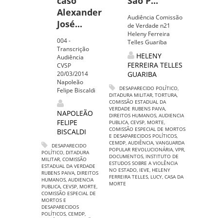
caso
São P...
Alexander
Audiência Comissão
José...
de Verdade n21
Heleny Ferreira
004 -
Telles Guariba
Transcrição
HELENY
Audiência
FERREIRA TELLES
CVSP
20/03/2014
GUARIBA
Napoleão
DESAPARECIDO POLÍTICO
,
Felipe Biscaldi
DITADURA MILITAR
,
TORTURA
,
COMISSÃO ESTADUAL DA
VERDADE RUBENS PAIVA
,
NAPOLEÃO
DIREITOS HUMANOS
,
AUDIENCIA
FELIPE
PUBLICA
,
CEVSP
,
MORTE
,
COMISSÃO ESPECIAL DE MORTOS
BISCALDI
E DESAPARECIDOS POLÍTICOS
,
CEMDP
,
AUDIÊNCIA
,
VANGUARDA
DESAPARECIDO
POPULAR REVOLUCIONÁRIA
,
VPR
,
POLÍTICO
,
DITADURA
DOCUMENTOS
,
INSTITUTO DE
MILITAR
,
COMISSÃO
ESTUDOS SOBRE A VIOLÊNCIA
ESTADUAL DA VERDADE
NO ESTADO
,
IEVE
,
HELENY
RUBENS PAIVA
,
DIREITOS
FERREIRA TELLES
,
LUCY
,
CASA DA
HUMANOS
,
AUDIENCIA
MORTE
PUBLICA
,
CEVSP
,
MORTE
,
COMISSÃO ESPECIAL DE
MORTOS E
DESAPARECIDOS
POLÍTICOS
,
CEMDP
,