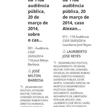
audiência
audiência
pública,
pública, 20
20 de
de março de
março de
2014, caso
2014,
Alexan...
sobre
011 - 118 Audiência
o cas...
CVSP 20/03/2014
Lauriberto José Reyes
001 - Audiência
LAURIBERTO
CVSP
JOSE REYES
20/03/2014
118 José Milton
DESAPARECIDO POLÍTICO
,
Barbosa
REQUERIMENTO
,
DITADURA
MILITAR
,
TORTURA
,
COMISSÃO
JOSÉ
ESTADUAL DA VERDADE RUBENS
MILTON
PAIVA
,
DIREITOS HUMANOS
,
BARBOSA
AUDIENCIA PUBLICA
,
CEVSP
,
MORTE
,
COMISSÃO ESPECIAL DE
MORTOS E DESAPARECIDOS
DESAPARECIDO
POLÍTICOS
,
CEMDP
,
POLÍTICO
,
DITADURA
DOCUMENTO
,
AUDIÊNCIA
,
MILITAR
,
TORTURA
,
MOVIMENTO DE LIBERTAÇÃO
COMISSÃO ESTADUAL DA
POPULAR
,
MOLIPO
,
UNE
,
VERDADE RUBENS PAIVA
,
LAURIBERTO JOSÉ REYES
,
UNIÃO
DIREITOS HUMANOS
,
NACIONAL DOS ESTUDANTES