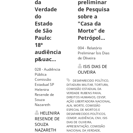
da
preliminar
Verdade
de Pesquisa
do
sobre a
Estado
"Casa da
de São
Morte" de
Paulo:
Petrópol...
18ª
004 - Relatório
audiência
Preliminar Ísis Dias
p&uac...
de Oliveira
ISIS DIAS DE
028 - Audiência
OLIVEIRA
Pública
Comissão
DESAPARECIDO POLÍTICO
,
Estadual SP
DITADURA MILITAR
,
TORTURA
,
COMISSÃO ESTADUAL DA
Helenira
VERDADE RUBENS PAIVA
,
Resende de
DIREITOS HUMANOS
,
CEVSP
,
Souza
AÇÃO LIBERTADORA NACIONAL
,
Nazareth
ALN
,
MORTE
,
COMISSÃO
ESPECIAL DE MORTOS E
HELENIRA
DESAPARECIDOS POLÍTICOS
,
RESENDE DE
CEMDP
,
AUDIÊNCIA
,
CNV
,
ISIS
DIAS DE OLIVEIRA
,
SOUZA
APRESENTAÇÃO
,
COMISSÃO
NAZARETH
NACIONAL DA VERDADE
,