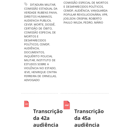
COMISSÃO ESPECIAL DE MORTOS
DITADURA MILITAR
,
E DESAPARECIDOS POLÍTICOS
,
COMISSÃO ESTADUAL DA
CEMDP
,
AUDIÊNCIA
,
VANGUARDA
VERDADE RUBENS PAIVA
,
POPULAR REVOLUCIONÁRIA
,
VPR
,
DIREITOS HUMANOS
,
JOELSON CRISPIM
,
ROBERTO
AUDIENCIA PUBLICA
,
PAULO WILDA
,
PEDRO
,
MÁRIO
CEVSP
,
MORTE
,
DOSSIÊ
,
CERTIDÃO DE ÓBITO
,
COMISSÃO ESPECIAL DE
MORTOS E
DESAPARECIDOS
POLÍTICOS
,
CEMDP
,
AUDIÊNCIA
,
DOCUMENTOS
,
INQUÉRITO POLICIAL
MILITAR
,
INSTITUTO DE
ESTUDOS SOBRE A
VIOLÊNCIA NO ESTADO
,
IEVE
,
HENRIQUE CINTRA
FERREIRA DE ORNELLAS
,
ADVOGADO
Transcrição
Transcrição
da 42a
da 45a
audiência
audiência