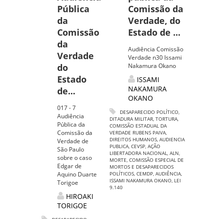
Pública
Comissão da
da
Verdade, do
Comissão
Estado de ...
da
Audiência Comissão
Verdade
Verdade n30 Issami
do
Nakamura Okano
Estado
ISSAMI
NAKAMURA
de...
OKANO
017 - 7
DESAPARECIDO POLÍTICO
,
Audiência
DITADURA MILITAR
,
TORTURA
,
Pública da
COMISSÃO ESTADUAL DA
Comissão da
VERDADE RUBENS PAIVA
,
DIREITOS HUMANOS
,
AUDIENCIA
Verdade de
PUBLICA
,
CEVSP
,
AÇÃO
São Paulo
LIBERTADORA NACIONAL
,
ALN
,
sobre o caso
MORTE
,
COMISSÃO ESPECIAL DE
Edgar de
MORTOS E DESAPARECIDOS
Aquino Duarte
POLÍTICOS
,
CEMDP
,
AUDIÊNCIA
,
ISSAMI NAKAMURA OKANO
,
LEI
Torigoe
9.140
HIROAKI
TORIGOE