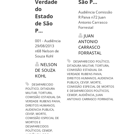
Verdade
São P...
do
Audiência Comissão
Estado
R Paiva n72 Juan
de São
Antonio Carrasco
Forrestal
P...
JUAN
001 - Audiência
ANTONIO
29/08/2013
CARRASCO
n68 Nelson de
FORRASTAL
Souza Kohl
DESAPARECIDO POLÍTICO
,
NELSON
DITADURA MILITAR
,
TORTURA
,
DE SOUZA
COMISSÃO ESTADUAL DA
VERDADE RUBENS PAIVA
,
KOHL
DIREITOS HUMANOS
,
AUDIENCIA
PUBLICA
,
CEVSP
,
MORTE
,
DESAPARECIDO
COMISSÃO ESPECIAL DE MORTOS
POLÍTICO
,
DITADURA
E DESAPARECIDOS POLÍTICOS
,
MILITAR
,
TORTURA
,
CEMDP
,
AUDIÊNCIA
,
JUAN
COMISSÃO ESTADUAL DA
ANTONIO CARRASCO FORRASTAL
VERDADE RUBENS PAIVA
,
DIREITOS HUMANOS
,
AUDIENCIA PUBLICA
,
CEVSP
,
MORTE
,
COMISSÃO ESPECIAL DE
MORTOS E
DESAPARECIDOS
POLÍTICOS
,
CEMDP
,