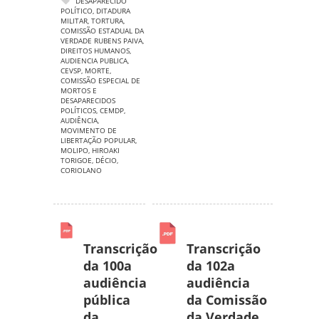
DESAPARECIDO
POLÍTICO
,
DITADURA
MILITAR
,
TORTURA
,
COMISSÃO ESTADUAL DA
VERDADE RUBENS PAIVA
,
DIREITOS HUMANOS
,
AUDIENCIA PUBLICA
,
CEVSP
,
MORTE
,
COMISSÃO ESPECIAL DE
MORTOS E
DESAPARECIDOS
POLÍTICOS
,
CEMDP
,
AUDIÊNCIA
,
MOVIMENTO DE
LIBERTAÇÃO POPULAR
,
MOLIPO
,
HIROAKI
TORIGOE
,
DÉCIO
,
CORIOLANO
Transcrição
Transcrição
da 100a
da 102a
audiência
audiência
pública
da Comissão
da
da Verdade