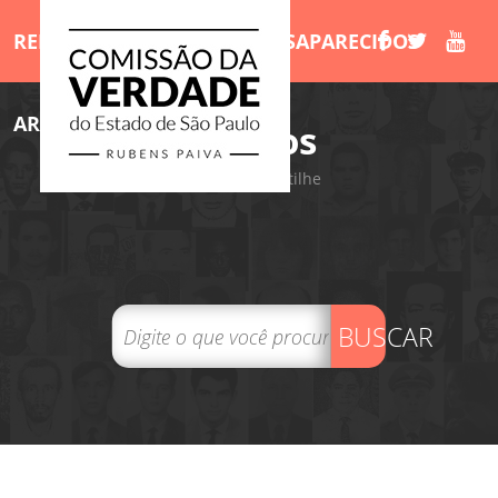
RELATÓRIO
MORTOS E DESAPARECIDOS
ARQUIVOS
LIVROS
/Arquivos
Tweet
Compartilhe
BUSCAR