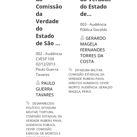
Comissão
do Estado
da
de...
Verdade
003 - Audiência
do
Pública Geraldo
Estado
GERARDO
de São ...
MAGELA
FERNANDES
002 - Audiência
TORRES DA
CVESP 100
COSTA
02/12/2013
Paulo Guerra
DITADURA MILITAR
,
Tavares
COMISSÃO ESTADUAL DA
VERDADE RUBENS PAIVA
,
PAULO
DIREITOS HUMANOS
,
CEVSP
,
MORTO
,
AUDIÊNCIA
,
GERALDO
GUERRA
MAGELA
,
PERUS
TAVARES
DESAPARECIDO
POLÍTICO
,
DITADURA
MILITAR
,
TORTURA
,
COMISSÃO ESTADUAL DA
VERDADE RUBENS PAIVA
,
AUDIENCIA PUBLICA
,
CEVSP
,
COMISSÃO
ESPECIAL DE MORTOS E