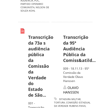
AUDIÊNCIA
,
POC
,
PARTIDO OPERARIO
COMUNISTA
,
NELSON DE
SOUZA KOHL
Transcrição
Transcrição
da 73a s
da 95ª
audiência
Audiência
pública
Pública da
da
Comiss&atild...
Comissão
009 - 18.11.13 - 95ª
da
Comissão da
Verdade
Verdade Olavo
Hanssen
do
OLAVO
Estado
HANSSEN
de São...
DITADURA MILITAR
,
TORTURA
,
COMISSÃO ESTADUAL
001 -
DA VERDADE RUBENS PAIVA
,
Transcrição