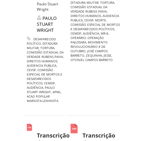
DITADURA MILITAR
,
TORTURA
,
Paulo Stuart
COMISSÃO ESTADUAL DA
Wright
VERDADE RUBENS PAIVA
,
DIREITOS HUMANOS
,
AUDIENCIA
PAULO
PUBLICA
,
CEVSP
,
MORTE
,
STUART
COMISSÃO ESPECIAL DE MORTOS
E DESAPARECIDOS POLÍTICOS
,
WRIGHT
CEMDP
,
AUDIÊNCIA
,
MR-8
,
OPERÁRIO
,
OPERAÇÃO
DESAPARECIDO
PAJUSSARA
,
MOVIMENTO
POLÍTICO
,
DITADURA
REVOLUCIONÁRIO 8 DE
MILITAR
,
TORTURA
,
OUTUBRO
,
JOSÉ CAMPOS
COMISSÃO ESTADUAL DA
BARRETO
,
ZEQUINHA
,
JESSE
,
VERDADE RUBENS PAIVA
,
OTONIEL CAMPOS BARRETO
DIREITOS HUMANOS
,
AUDIENCIA PUBLICA
,
CEVSP
,
COMISSÃO
ESPECIAL DE MORTOS E
DESAPARECIDOS
POLÍTICOS
,
CEMDP
,
AUDIÊNCIA
,
PAULO
STUART WRIGHT
,
APML
,
ACAO POPULAR
MARXISTA-LENINISTA
Transcrição
Transcrição