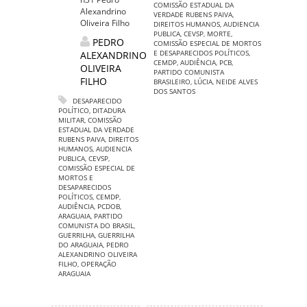
COMISSÃO ESTADUAL DA
Alexandrino
VERDADE RUBENS PAIVA
,
Oliveira Filho
DIREITOS HUMANOS
,
AUDIENCIA
PUBLICA
,
CEVSP
,
MORTE
,
PEDRO
COMISSÃO ESPECIAL DE MORTOS
E DESAPARECIDOS POLÍTICOS
,
ALEXANDRINO
CEMDP
,
AUDIÊNCIA
,
PCB
,
OLIVEIRA
PARTIDO COMUNISTA
FILHO
BRASILEIRO
,
LÚCIA
,
NEIDE ALVES
DOS SANTOS
DESAPARECIDO
POLÍTICO
,
DITADURA
MILITAR
,
COMISSÃO
ESTADUAL DA VERDADE
RUBENS PAIVA
,
DIREITOS
HUMANOS
,
AUDIENCIA
PUBLICA
,
CEVSP
,
COMISSÃO ESPECIAL DE
MORTOS E
DESAPARECIDOS
POLÍTICOS
,
CEMDP
,
AUDIÊNCIA
,
PCDOB
,
ARAGUAIA
,
PARTIDO
COMUNISTA DO BRASIL
,
GUERRILHA
,
GUERRILHA
DO ARAGUAIA
,
PEDRO
ALEXANDRINO OLIVEIRA
FILHO
,
OPERAÇÃO
ARAGUAIA