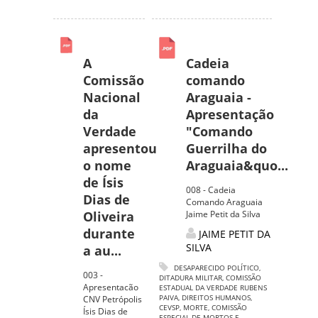
A
Cadeia
Comissão
comando
Nacional
Araguaia -
da
Apresentação
Verdade
"Comando
apresentou
Guerrilha do
o nome
Araguaia&quo...
de Ísis
008 - Cadeia
Dias de
Comando Araguaia
Oliveira
Jaime Petit da Silva
durante
JAIME PETIT DA
SILVA
a au...
DESAPARECIDO POLÍTICO
,
003 -
DITADURA MILITAR
,
COMISSÃO
Apresentacão
ESTADUAL DA VERDADE RUBENS
PAIVA
,
DIREITOS HUMANOS
,
CNV Petrópolis
CEVSP
,
MORTE
,
COMISSÃO
Ísis Dias de
ESPECIAL DE MORTOS E