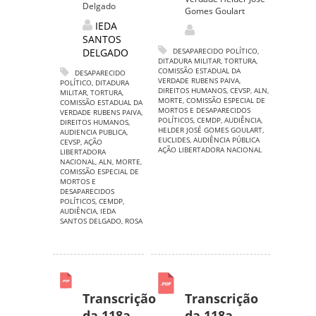
Delgado
Gomes Goulart
IEDA
SANTOS
DELGADO
DESAPARECIDO POLÍTICO
,
DITADURA MILITAR
,
TORTURA
,
COMISSÃO ESTADUAL DA
DESAPARECIDO
VERDADE RUBENS PAIVA
,
POLÍTICO
,
DITADURA
DIREITOS HUMANOS
,
CEVSP
,
ALN
,
MILITAR
,
TORTURA
,
MORTE
,
COMISSÃO ESPECIAL DE
COMISSÃO ESTADUAL DA
MORTOS E DESAPARECIDOS
VERDADE RUBENS PAIVA
,
POLÍTICOS
,
CEMDP
,
AUDIÊNCIA
,
DIREITOS HUMANOS
,
HELDER JOSÉ GOMES GOULART
,
AUDIENCIA PUBLICA
,
EUCLIDES
,
AUDIÊNCIA PÚBLICA
CEVSP
,
AÇÃO
AÇÃO LIBERTADORA NACIONAL
LIBERTADORA
NACIONAL
,
ALN
,
MORTE
,
COMISSÃO ESPECIAL DE
MORTOS E
DESAPARECIDOS
POLÍTICOS
,
CEMDP
,
AUDIÊNCIA
,
IEDA
SANTOS DELGADO
,
ROSA
Transcrição
Transcrição
da 118a
da 118a