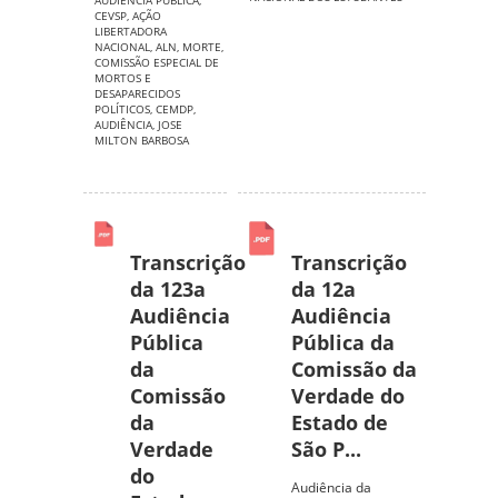
AUDIENCIA PUBLICA
,
CEVSP
,
AÇÃO
LIBERTADORA
NACIONAL
,
ALN
,
MORTE
,
COMISSÃO ESPECIAL DE
MORTOS E
DESAPARECIDOS
POLÍTICOS
,
CEMDP
,
AUDIÊNCIA
,
JOSE
MILTON BARBOSA
Transcrição
Transcrição
da 123a
da 12a
Audiência
Audiência
Pública
Pública da
da
Comissão da
Comissão
Verdade do
da
Estado de
Verdade
São P...
do
Audiência da