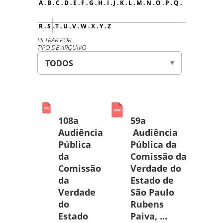
A
.
B
.
C
.
D
.
E
.
F
.
G
.
H
.
I
.
J
.
K
.
L
.
M
.
N
.
O
.
P
.
Q
.
R
.
S
.
T
.
U
.
V
.
W
.
X
.
Y
.
Z
FILTRAR POR
TIPO DE ARQUIVO
108a
59a
Audiência
Audiência
Pública
Pública da
da
Comissão da
Comissão
Verdade do
da
Estado de
Verdade
São Paulo
do
Rubens
Estado
Paiva, ...