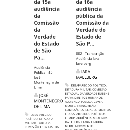
da 15a
da 16a
audiência
audiência
da
pública da
Comissão
Comissão da
da
Verdade do
Verdade
Estado de
do Estado
São P...
de São
002 - Transcrição
Pa...
Audiência Iara
Iavelberg
Audiência
IARA
Pública n15
IAVELBERG
José
Montenegro de
DESAPARECIDO POLÍTICO
,
Lima
DITADURA MILITAR
,
COMISSÃO
ESTADUAL DA VERDADE RUBENS
JOSÉ
PAIVA
,
DIREITOS HUMANOS
,
MONTENEGRO
AUDIENCIA PUBLICA
,
CEVSP
,
DE LIMA
MORTE
,
TRANSCRIÇÃO
,
COMISSÃO ESPECIAL DE MORTOS
E DESAPARECIDOS POLÍTICOS
,
DESAPARECIDO
CEMDP
,
AUDIÊNCIA
,
MR-8
,
IARA
POLÍTICO
,
DITADURA
IAVELBERG
,
CLARA
,
CLAUDIA
,
MILITAR
,
TORTURA
,
NEIDE
,
MOVIMENTO
COMISSÃO ESTADUAL DA