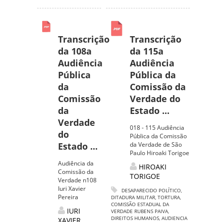
Transcrição
Transcrição
da 108a
da 115a
Audiência
Audiência
Pública
Pública da
da
Comissão da
Comissão
Verdade do
da
Estado ...
Verdade
018 - 115 Audiência
do
Pública da Comissão
Estado ...
da Verdade de São
Paulo Hiroaki Torigoe
Audiência da
HIROAKI
Comissão da
TORIGOE
Verdade n108
Iuri Xavier
DESAPARECIDO POLÍTICO
,
Pereira
DITADURA MILITAR
,
TORTURA
,
COMISSÃO ESTADUAL DA
IURI
VERDADE RUBENS PAIVA
,
DIREITOS HUMANOS
,
AUDIENCIA
XAVIER