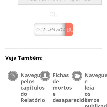
OU
BUSCAR
Veja Também:
Navegue
Fichas
Navegu
pelos
de
e
capítulos
mortos
leia
do
e
os
Relatório
desaparecidos
livros
publica