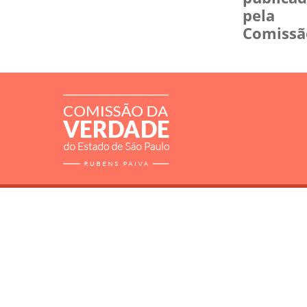
pela
Comissã
RELATÓRIO
MORTOS E DESAPARECIDOS