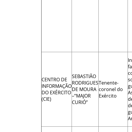
I
f
c
SEBASTIÃO
CENTRO DE
s
RODRIGUES
Tenente-
INFORMAÇÃO
g
DE MOURA
coronel do
DO EXÉRCITO
A
–“MAJOR
Exército
(CIE)
d
CURIÓ”
d
g
A