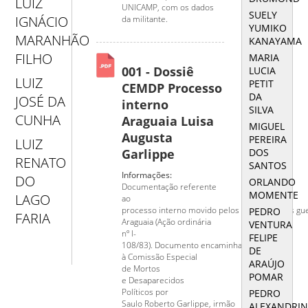
LUIZ
UNICAMP, com os dados
SUELY
IGNÁCIO
da militante.
YUMIKO
MARANHÃO
KANAYAMA
FILHO
MARIA
001 - Dossiê
LUCIA
LUIZ
PETIT
CEMDP Processo
DA
JOSÉ DA
interno
SILVA
CUNHA
Araguaia Luisa
MIGUEL
Augusta
PEREIRA
LUIZ
DOS
Garlippe
RENATO
SANTOS
Informações:
DO
ORLANDO
Documentação referente
MOMENTE
LAGO
ao
processo interno movido pelos familiares dos gue
PEDRO
FARIA
Araguaia (Ação ordinária
VENTURA
nº I-
FELIPE
108/83). Documento encaminhado
DE
à Comissão Especial
ARAÚJO
de Mortos
POMAR
e Desaparecidos
Políticos por
PEDRO
Saulo Roberto Garlippe, irmão
ALEXANDRI