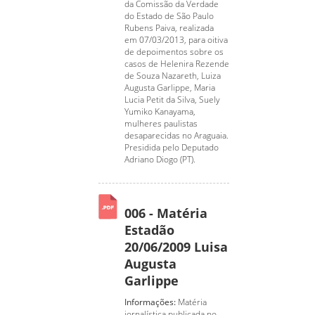
da Comissão da Verdade
do Estado de São Paulo
Rubens Paiva, realizada
em 07/03/2013, para oitiva
de depoimentos sobre os
casos de Helenira Rezende
de Souza Nazareth, Luiza
Augusta Garlippe, Maria
Lucia Petit da Silva, Suely
Yumiko Kanayama,
mulheres paulistas
desaparecidas no Araguaia.
Presidida pelo Deputado
Adriano Diogo (PT).
006 - Matéria
Estadão
20/06/2009 Luisa
Augusta
Garlippe
Informações:
Matéria
jornalística publicada no