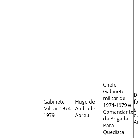
Chefe
Gabinete
D
militar de
Gabinete
Hugo de
f
1974-1979 e
Militar 1974-
Andrade
g
Comandante
1979
Abreu
g
da Brigada
A
Pára-
Quedista