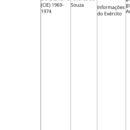
(CIE) 1969-
Souza
g
Informações
1974
A
do Exército