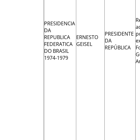
R
PRESIDENCIA
a
DA
PRESIDENTE
p
REPUBLICA
ERNESTO
DA
e
FEDERATICA
GEISEL
REPÚBLICA
F
DO BRASIL
G
1974-1979
A