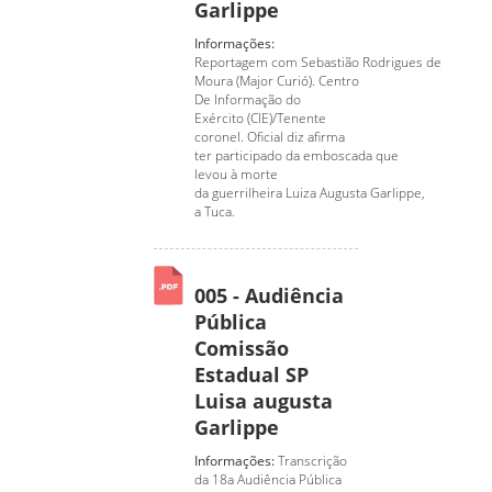
Garlippe
Informações:
Reportagem com Sebastião Rodrigues de
Moura (Major Curió). Centro
De Informação do
Exército (CIE)/Tenente
coronel. Oficial diz afirma
ter participado da emboscada que
levou à morte
da guerrilheira Luiza Augusta Garlippe,
a Tuca.
005 - Audiência
Pública
Comissão
Estadual SP
Luisa augusta
Garlippe
Informações:
Transcrição
da 18a Audiência Pública