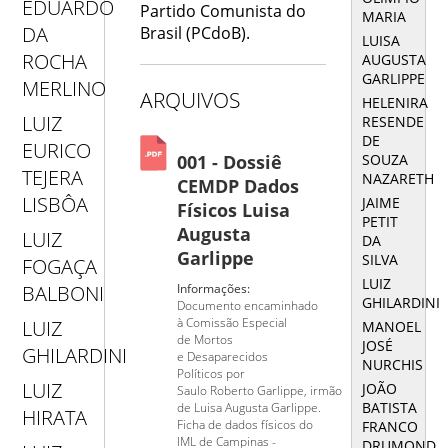
EDUARDO
Partido Comunista do
MARIA
DA
Brasil (PCdoB).
LUISA
ROCHA
AUGUSTA
GARLIPPE
MERLINO
ARQUIVOS
HELENIRA
LUIZ
RESENDE
DE
EURICO
SOUZA
001 - Dossiê
TEJERA
NAZARETH
CEMDP Dados
LISBÔA
JAIME
Físicos Luisa
PETIT
Augusta
LUIZ
DA
Garlippe
SILVA
FOGAÇA
LUIZ
Informações:
BALBONI
GHILARDINI
Documento encaminhado
à Comissão Especial
LUIZ
MANOEL
de Mortos
JOSÉ
GHILARDINI
e Desaparecidos
NURCHIS
Políticos por
LUIZ
JOÃO
Saulo Roberto Garlippe, irmão
BATISTA
de Luisa Augusta Garlippe.
HIRATA
Ficha de dados físicos do
FRANCO
IML de Campinas -
DRUMOND