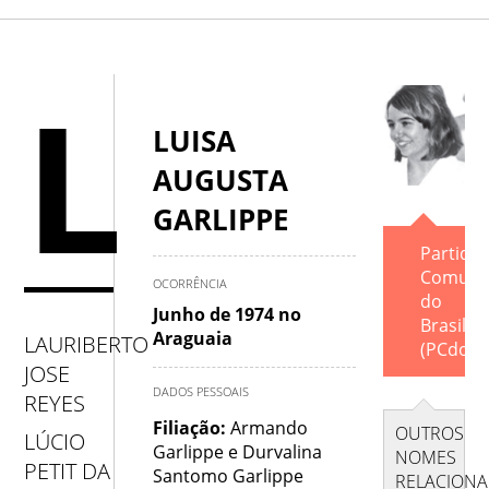
A
.
B
.
C
.
D
.
E
.
F
.
G
.
H
L
.
I
.
J
.
K
.
L
.
M
.
N
.
O
.
LUISA
AUGUSTA
P
.
Q
.
R
.
S
.
T
.
U
.
V
.
GARLIPPE
W
.
X
.
Y
.
Z
Partido
Comuni
OCORRÊNCIA
do
Junho de 1974 no
Brasil
Araguaia
LAURIBERTO
(PCdoB)
JOSE
DADOS PESSOAIS
REYES
Filiação:
Armando
OUTROS
LÚCIO
Garlippe e Durvalina
NOMES
PETIT DA
Santomo Garlippe
RELACION