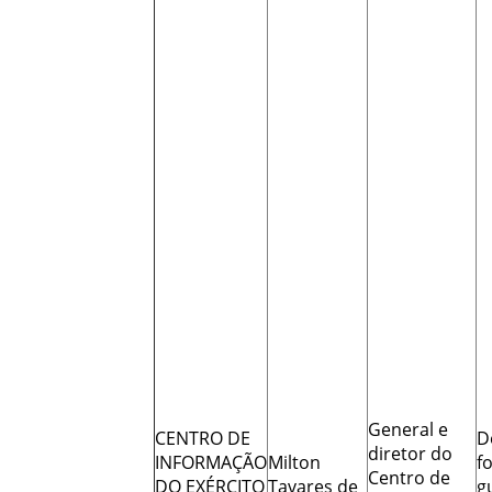
General e
CENTRO DE
D
diretor do
INFORMAÇÃO
Milton
f
Centro de
DO EXÉRCITO
Tavares de
g