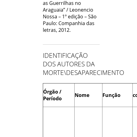
as Guerrilhas no
Araguaia” / Leonencio
Nossa – 1º edição – São
Paulo: Companhia das
letras, 2012.
IDENTIFICAÇÃO
DOS AUTORES DA
MORTE\DESAPARECIMENTO
Órgão /
Nome
Função
c
Período