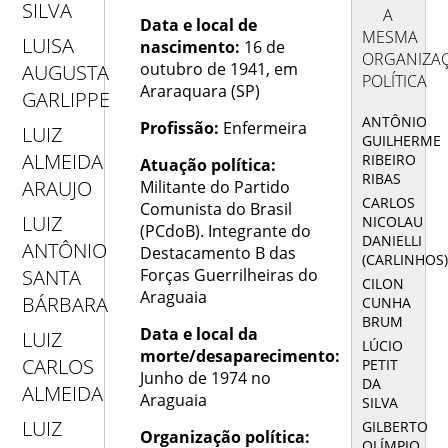
SILVA
A
Data e local de
MESMA
LUISA
nascimento:
16 de
ORGANIZA
outubro de 1941, em
AUGUSTA
POLÍTICA
Araraquara (SP)
GARLIPPE
ANTÔNIO
Profissão:
Enfermeira
LUIZ
GUILHERME
ALMEIDA
RIBEIRO
Atuação política:
RIBAS
ARAUJO
Militante do Partido
CARLOS
Comunista do Brasil
LUIZ
NICOLAU
(PCdoB). Integrante do
DANIELLI
ANTÔNIO
Destacamento B das
(CARLINHOS
Forças Guerrilheiras do
SANTA
CILON
Araguaia
BÁRBARA
CUNHA
BRUM
Data e local da
LUIZ
LÚCIO
morte/desaparecimento:
CARLOS
PETIT
Junho de 1974 no
DA
ALMEIDA
Araguaia
SILVA
LUIZ
GILBERTO
Organização política:
OLÍMPIO