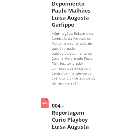
Depoimento
Paulo Malhães
Luisa Augusta
Garlippe
Informações:
Relatório da
Comissão da Verdade do
Rio de Janeiro, através do
qual é tornado
público o depoimento do
Coronel Reformado Paulo
Malhães, torturador
confesso que integrou o
Centro de Inteligência do
Exército (CIE). Datado de 30
de maio de 2014.
004 -
Reportagem
Curio Playboy
Luisa Augusta