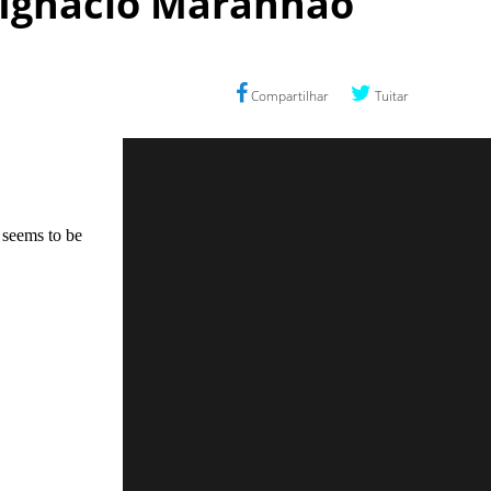
z Ignácio Maranhão
Compartilhar
Tuitar