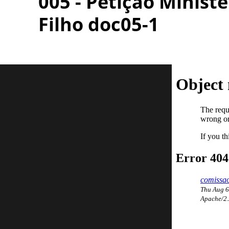
005 - Petição Minist
Filho doc05-1