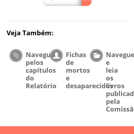
Veja Também:
Navegue
Fichas
Navegu
pelos
de
e
capítulos
mortos
leia
do
e
os
Relatório
desaparecidos
livros
publica
pela
Comissã