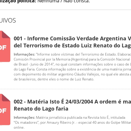
ização política:
Nenhuma / Não consta.
UIVOS
001 - Informe Comissão Verdade Argentina 
del Terrorismo de Estado Luiz Renato do Lag
Informações:
"Informe sobre víctimas del Terrorismo de Estado. Elaborad
Comisión Provincial por la Memoria (Argentina) para la Comisión Nacional
de Brasil - Junio de 2014", no qual constam informações sobre o caso de 
do Lago Faria. Consta informação sobre a existência de uma matéria jornal
com depoimento do militar argentino Cláudio Vallejos, no qual ele atesta
de brasileiros, dentre eles o nome de Luiz Renato.
002 - Matéria Isto É 24/03/2004 A ordem é ma
Renato do Lago faria
Informações:
Matéria jornalística publicada na Revista Isto É, intitulada
“Os matadores”, por Amaury Ribeiro Jr. - especial 40 anos do Golpe Militar
online.