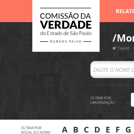
RELAT
/Mor
Tweet
FILTRAR POR
ORGANIZAÇÃO:
A
.
B
.
C
.
D
.
E
.
F
.
G
FILTRAR POR
INICIAL DO NOME: