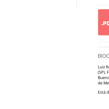
BIOG
Luiz 
(SP). 
Bueno
de Me
Está d