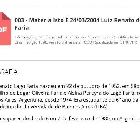
003 - Matéria Isto É 24/03/2004 Luiz Renato 
Faria
Informações:
Matéria jornalística intitulada "Os matadores", publicada na R
Brasil, edição 1798, versão online de 24/03/04 (atualizada em 31/07/14).
RAFIA
Renato Lago Faria nasceu em 22 de outubro de 1952, em São
Filho de Edgar Oliveira Faria e Alsina Pereyra do Lago Faria, 
s Aires, Argentina, desde 1974. Era estudante do 6° ano da
dicina da Universidade de Buenos Aires (UBA).
esaparecido desde 6 ou 7 de fevereiro de 1980, na Argentin