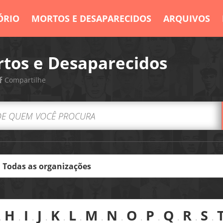
ÓRIO
MORTOS E DESAPARECIDOS
ARQUIVOS
tos e Desaparecidos
Compartilhe
.
H
.
I
.
J
.
K
.
L
.
M
.
N
.
O
.
P
.
Q
.
R
.
S
.