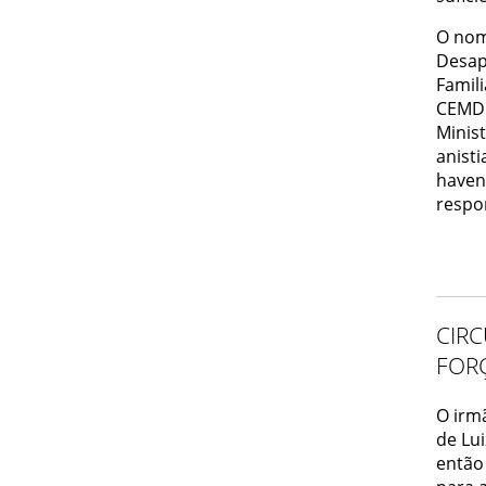
O nom
Desap
Famili
CEMDP
Minis
anisti
haven
respo
CIR
FOR
O irm
de Lui
então