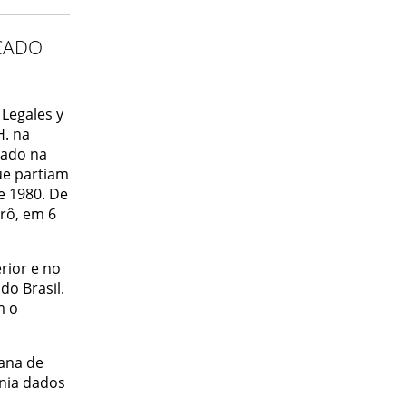
ÇADO
Legales y
H. na
rado na
ue partiam
e 1980. De
rô, em 6
rior e no
do Brasil.
m o
ana de
nia dados