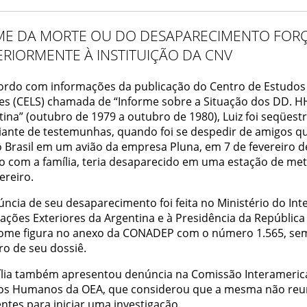
ME DA MORTE OU DO DESAPARECIMENTO FOR
RIORMENTE À INSTITUIÇÃO DA CNV
ordo com informações da publicação do Centro de Estudos 
les (CELS) chamada de “Informe sobre a Situação dos DD. H
tina” (outubro de 1979 a outubro de 1980), Luiz foi seqüest
diante de testemunhas, quando foi se despedir de amigos q
o Brasil em um avião da empresa Pluna, em 7 de fevereiro d
o com a família, teria desaparecido em uma estação de met
ereiro.
ncia de seu desaparecimento foi feita no Ministério do Inte
ações Exteriores da Argentina e à Presidência da República 
ome figura no anexo da CONADEP com o número 1.565, se
o de seu dossiê.
ília também apresentou denúncia na Comissão Interameric
tos Humanos da OEA, que considerou que a mesma não reu
entes para iniciar uma investigação.