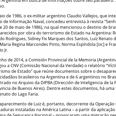
a Argentina em busca de informações sobre seu paradeiro.
so.
o de 1986, o ex-militar argentino Claudio Vallejos, que int
o de Informação Naval, concedeu entrevista à revista “Senh
e 20 de maio de 1986), na qual mencionou o destino de bras
arecidos por obra do terrorismo de Estado na Argentina: 
do Rodrigues, Sidney Fix Marques dos Santos, Luiz Renato 
, Maria Regina Marcondes Pinto, Norma Espíndola [sic] e Fra
o Jr.
nho de 2014, a Comisión Provincial de la Memoria (Argentin
gou a CNV (Comissão Nacional da Verdade) o relatório “Víct
rismo de Estado” que reúne documentos sobre o desapare
cidadãos brasileiros na Argentina e de 6 argentinos no Bras
rado no Arquivo da DIPBA (Dirección de Inteligencia de la P
ovincia de Buenos Aires). Dentre estes documentos, há uma 
enato do Lago Faria.
aparecimento de Luiz é, portanto, decorrente da Operação
taduras instaladas na América Latina – a partir da aplicação
ina de Segurança Nacional – provocaram uma migração p