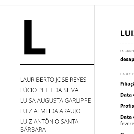
L
LUI
OCORRÊ
desap
DADOS P
LAURIBERTO JOSE REYES
Filia
LÚCIO PETIT DA SILVA
Data 
LUISA AUGUSTA GARLIPPE
Profi
LUIZ ALMEIDA ARAUJO
Data 
LUIZ ANTÔNIO SANTA
fevere
BÁRBARA