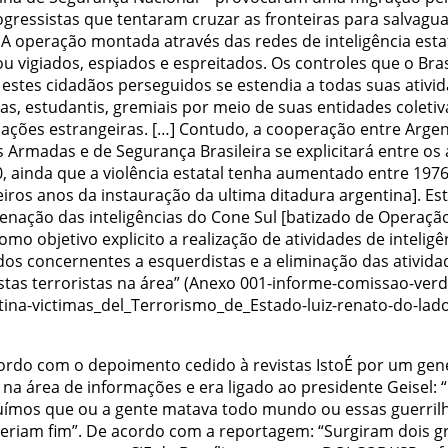
ogressistas que tentaram cruzar as fronteiras para salvagu
 A operação montada através das redes de inteligência esta
u vigiados, espiados e espreitados. Os controles que o Bra
 estes cidadãos perseguidos se estendia a todas suas ativi
cas, estudantis, gremiais por meio de suas entidades coletiv
iações estrangeiras. […] Contudo, a cooperação entre Argen
 Armadas e de Segurança Brasileira se explicitará entre os
0, ainda que a violência estatal tenha aumentado entre 1976
iros anos da instauração da ultima ditadura argentina]. Es
enação das inteligências do Cone Sul [batizado de Operaçã
omo objetivo explicito a realização de atividades de intelig
dos concernentes a esquerdistas e a eliminação das ativida
stas terroristas na área” (Anexo 001-informe-comissao-ver
tina-victimas_del_Terrorismo_de_Estado-luiz-renato-do-lado-
ordo com o depoimento cedido à revistas IstoÉ por um gen
 na área de informações e era ligado ao presidente Geisel:
uímos que ou a gente matava todo mundo ou essas guerril
teriam fim”. De acordo com a reportagem: “Surgiram dois 