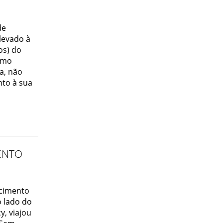
de
 levado à
os) do
omo
ça, não
nto à sua
ENTO
ecimento
o lado do
y, viajou