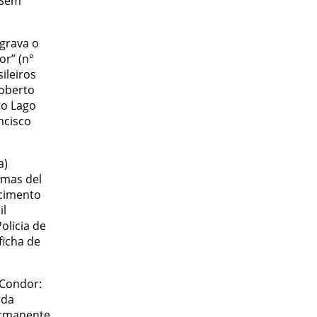
 Sem
egrava o
or” (n°
ileiros
Roberto
do Lago
ncisco
a)
imas del
cimento
il
olicia de
ficha de
 Condor:
 da
ermanente