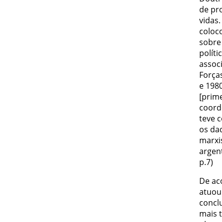
de pr
vidas.
coloco
sobre
políti
assoc
Forças
e 198
[prime
coord
teve c
os da
marxi
argen
p.7)
De ac
atuou
concl
mais 