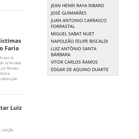
JEAN HENRI RAYA RIBARD
JOSÉ GUIMARÃES
JUAN ANTONIO CARRASCO
FORRASTAL
MIGUEL SABAT NUET
Victimas
NAPOLEÃO FELIPE BISCALDI
o Faria
LUIZ ANTÔNIO SANTA
BÁRBARA
o por la
VITOR CARLOS RAMOS
 de la Verdad
Luiz Renato
EDGAR DE AQUINO DUARTE
ística
 a detenção
tar Luiz
, edição