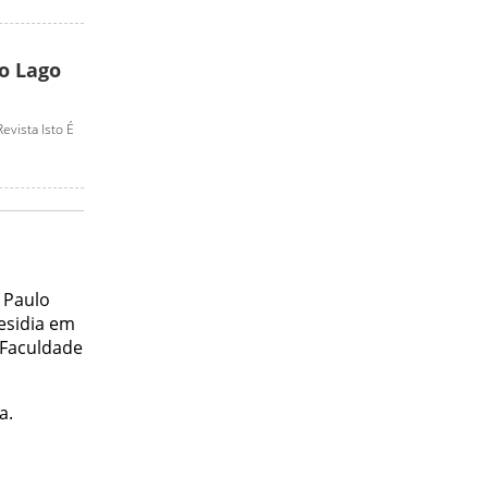
do Lago
evista Isto É
 Paulo
residia em
 Faculdade
a.