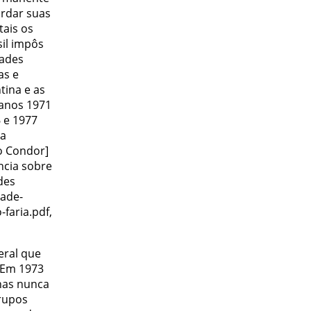
ardar suas
tais os
sil impôs
dades
as e
tina e as
 anos 1971
 e 1977
ta
o Condor]
ência sobre
des
dade-
faria.pdf,
eral que
 “Em 1973
has nunca
grupos