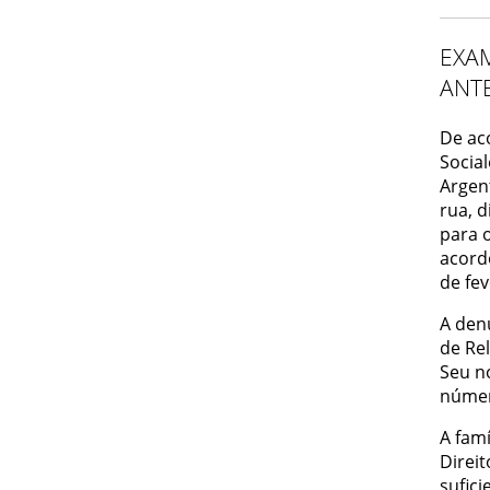
EXA
ANTE
De ac
Socia
Argen
rua, 
para 
acord
de fev
A denú
de Rel
Seu n
númer
A fam
Direi
sufici