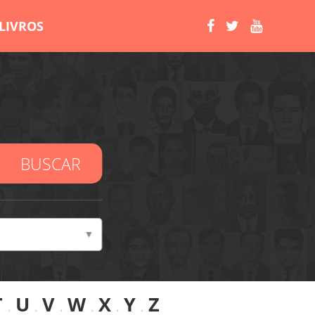
LIVROS
BUSCAR
T
.
U
.
V
.
W
.
X
.
Y
.
Z