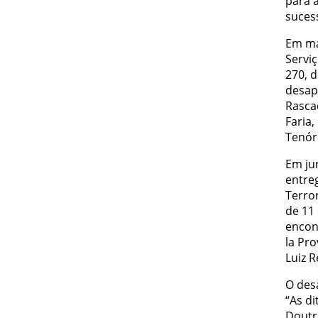
para 
suces
Em mai
Serviç
270, d
desap
Rasca
Faria
Tenóri
Em ju
entre
Terro
de 11 
encont
la Pr
Luiz R
O des
“As di
Doutr