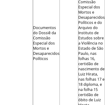
Comissão
Especial dos
Mortos e
Desaparecidos
Políticos e do
Documentos
Arquivo do
do Dossiê da
Instituto de
Comissão
Estudos sobre
Especial dos
a Violência no
Mortos e
Estado de São
Desaparecidos
Paulo, nas
Políticos
folhas 16,
certidão de
nascimento de
Luiz Hirata,
nas folhas 17 e
18 diploma, e
na folha 15
certidão de
óbito de Luiz
Hirata.