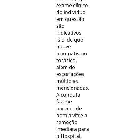
exame clínico
do indivíduo
em questão
são
indicativos
[sic] de que
houve
traumatismo
torácico,
além de
escoriações
múltiplas
mencionadas.
A conduta
faz-me
parecer de
bom alvitre a
remoção
imediata para
o Hospital,