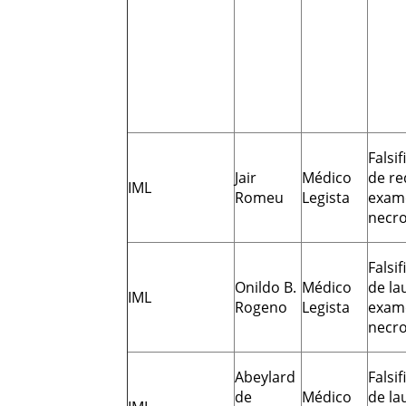
Falsi
Jair
Médico
de re
IML
Romeu
Legista
exam
necro
Falsi
Onildo B.
Médico
de la
IML
Rogeno
Legista
exam
necro
Abeylard
Falsi
de
Médico
de la