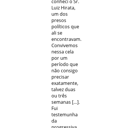
conheci o Sr.
Luiz Hirata,
um dos
presos
políticos que
ali se
encontravam.
Convivemos
nessa cela
por um
período que
não consigo
precisar
exatamente,
talvez duas
ou três
semanas […].
Fui
testemunha
da
progressiva