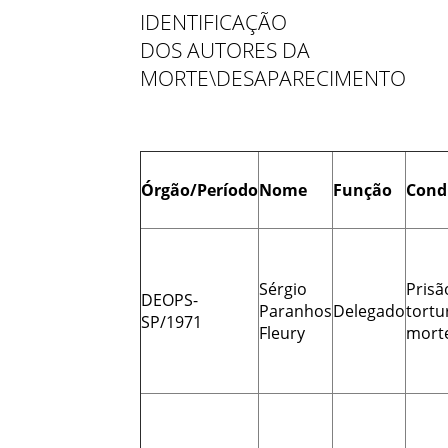
IDENTIFICAÇÃO
DOS AUTORES DA
MORTE\DESAPARECIMENTO
Órgão/Período
Nome
Função
Cond
Sérgio
Prisã
DEOPS-
Paranhos
Delegado
tortu
SP/1971
Fleury
mort