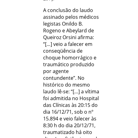
A conclusão do laudo
assinado pelos médicos
legistas Onildo B.
Rogeno e Abeylard de
Queiroz Orsini aﬁrma:
“[…] veio a falecer em
conseqüência de
choque homorrágico e
traumático produzido
por agente
contundente”. No
histórico do mesmo
laudo lê-se: “[…] a vítima
foi admitida no Hospital
das Clínicas às 20:15 do
dia 16/12/71, sob o nº
15.894 e veio falecer às
8:30 h do dia 20/12/71,
traumatizado há oito