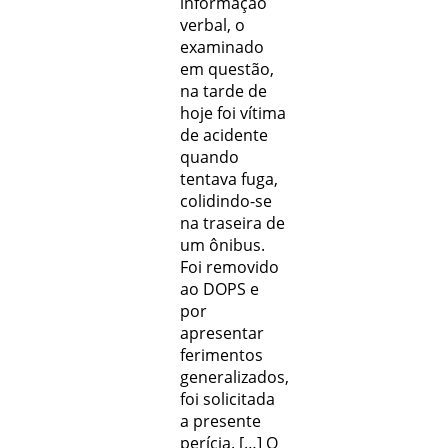
informação
verbal, o
examinado
em questão,
na tarde de
hoje foi vítima
de acidente
quando
tentava fuga,
colidindo-se
na traseira de
um ônibus.
Foi removido
ao DOPS e
por
apresentar
ferimentos
generalizados,
foi solicitada
a presente
perícia. […] O