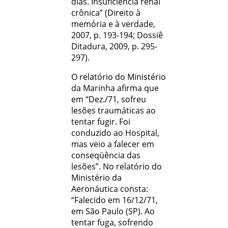
dias. Insuﬁciência renal
crônica” (Direito à
memória e à verdade,
2007, p. 193-194; Dossiê
Ditadura, 2009, p. 295-
297).
O relatório do Ministério
da Marinha aﬁrma que
em “Dez./71, sofreu
lesões traumáticas ao
tentar fugir. Foi
conduzido ao Hospital,
mas veio a falecer em
conseqüência das
lesões”. No relatório do
Ministério da
Aeronáutica consta:
“Falecido em 16/12/71,
em São Paulo (SP). Ao
tentar fuga, sofrendo