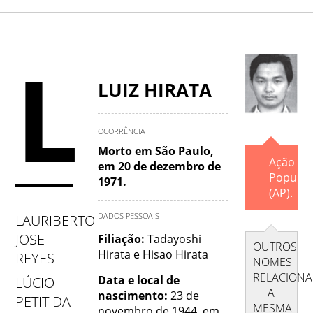
A
.
B
.
C
.
D
.
E
.
F
.
G
.
H
L
.
I
.
J
.
K
.
L
.
M
.
N
.
O
.
LUIZ HIRATA
P
.
Q
.
R
.
S
.
T
.
U
.
V
.
OCORRÊNCIA
Morto em São Paulo,
W
.
X
.
Y
.
Z
Ação
em 20 de dezembro de
Popular
1971.
(AP).
DADOS PESSOAIS
LAURIBERTO
JOSE
Filiação:
Tadayoshi
OUTROS
Hirata e Hisao Hirata
REYES
NOMES
RELACION
Data e local de
LÚCIO
A
nascimento:
23 de
PETIT DA
MESMA
novembro de 1944, em