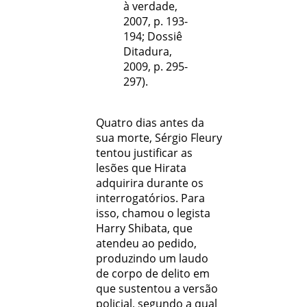
à verdade,
2007, p. 193-
194; Dossiê
Ditadura,
2009, p. 295-
297).
Quatro dias antes da
sua morte, Sérgio Fleury
tentou justiﬁcar as
lesões que Hirata
adquirira durante os
interrogatórios. Para
isso, chamou o legista
Harry Shibata, que
atendeu ao pedido,
produzindo um laudo
de corpo de delito em
que sustentou a versão
policial, segundo a qual