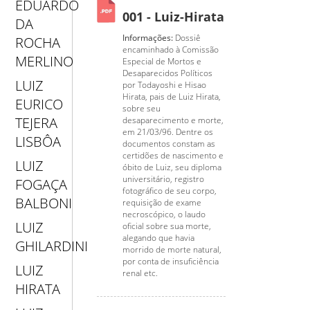
EDUARDO
001 - Luiz-Hirata
DA
Informações:
Dossiê
ROCHA
encaminhado à Comissão
MERLINO
Especial de Mortos e
Desaparecidos Políticos
LUIZ
por Todayoshi e Hisao
Hirata, pais de Luiz Hirata,
EURICO
sobre seu
TEJERA
desaparecimento e morte,
em 21/03/96. Dentre os
LISBÔA
documentos constam as
certidões de nascimento e
LUIZ
óbito de Luiz, seu diploma
universitário, registro
FOGAÇA
fotográfico de seu corpo,
BALBONI
requisição de exame
necroscópico, o laudo
LUIZ
oficial sobre sua morte,
alegando que havia
GHILARDINI
morrido de morte natural,
por conta de insuficiência
LUIZ
renal etc.
HIRATA