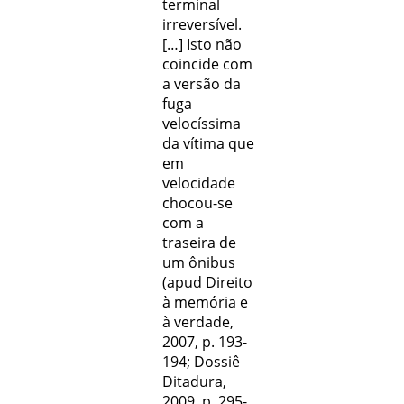
terminal
irreversível.
[…] Isto não
coincide com
a versão da
fuga
velocíssima
da vítima que
em
velocidade
chocou-se
com a
traseira de
um ônibus
(apud Direito
à memória e
à verdade,
2007, p. 193-
194; Dossiê
Ditadura,
2009, p. 295-