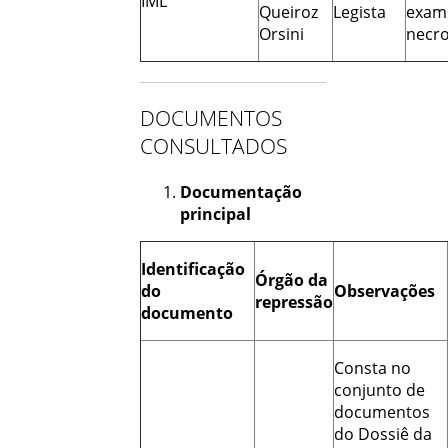
IML
Queiroz
Legista
exam
Orsini
necro
DOCUMENTOS
CONSULTADOS
Documentação
principal
Identificação
Órgão da
do
Observações
repressão
documento
Consta no
conjunto de
documentos
do Dossiê da