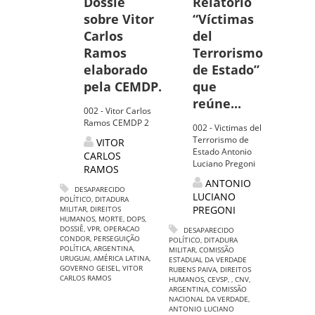
Dossiê
Relatório
sobre Vitor
“Víctimas
Carlos
del
Ramos
Terrorismo
elaborado
de Estado”
pela CEMDP.
que
reúne...
002 - Vitor Carlos
Ramos CEMDP 2
002 - Victimas del
Terrorismo de
VITOR
Estado Antonio
CARLOS
Luciano Pregoni
RAMOS
ANTONIO
DESAPARECIDO
LUCIANO
POLÍTICO
,
DITADURA
PREGONI
MILITAR
,
DIREITOS
HUMANOS
,
MORTE
,
DOPS
,
DOSSIÊ
,
VPR
,
OPERACAO
DESAPARECIDO
CONDOR
,
PERSEGUIÇÃO
POLÍTICO
,
DITADURA
POLÍTICA
,
ARGENTINA
,
MILITAR
,
COMISSÃO
URUGUAI
,
AMÉRICA LATINA
,
ESTADUAL DA VERDADE
GOVERNO GEISEL
,
VITOR
RUBENS PAIVA
,
DIREITOS
CARLOS RAMOS
HUMANOS
,
CEVSP
,
,
CNV
,
ARGENTINA
,
COMISSÃO
NACIONAL DA VERDADE
,
ANTONIO LUCIANO