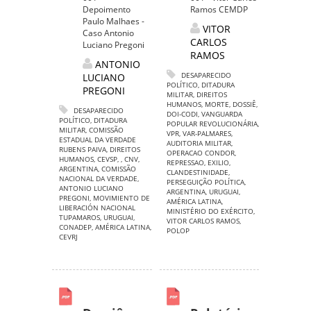
Depoimento
Ramos CEMDP
Paulo Malhaes -
VITOR
Caso Antonio
CARLOS
Luciano Pregoni
RAMOS
ANTONIO
DESAPARECIDO
LUCIANO
POLÍTICO
,
DITADURA
PREGONI
MILITAR
,
DIREITOS
HUMANOS
,
MORTE
,
DOSSIÊ
,
DESAPARECIDO
DOI-CODI
,
VANGUARDA
POLÍTICO
,
DITADURA
POPULAR REVOLUCIONÁRIA
,
MILITAR
,
COMISSÃO
VPR
,
VAR-PALMARES
,
ESTADUAL DA VERDADE
AUDITORIA MILITAR
,
RUBENS PAIVA
,
DIREITOS
OPERACAO CONDOR
,
HUMANOS
,
CEVSP
,
,
CNV
,
REPRESSAO
,
EXILIO
,
ARGENTINA
,
COMISSÃO
CLANDESTINIDADE
,
NACIONAL DA VERDADE
,
PERSEGUIÇÃO POLÍTICA
,
ANTONIO LUCIANO
ARGENTINA
,
URUGUAI
,
PREGONI
,
MOVIMIENTO DE
AMÉRICA LATINA
,
LIBERACIÓN NACIONAL
MINISTÉRIO DO EXÉRCITO
,
TUPAMAROS
,
URUGUAI
,
VITOR CARLOS RAMOS
,
CONADEP
,
AMÉRICA LATINA
,
POLOP
CEVRJ