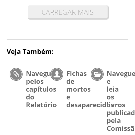
CARREGAR MAIS
Veja Também:
Navegue
Fichas
Navegu
pelos
de
e
capítulos
mortos
leia
do
e
os
Relatório
desaparecidos
livros
publica
pela
Comissã