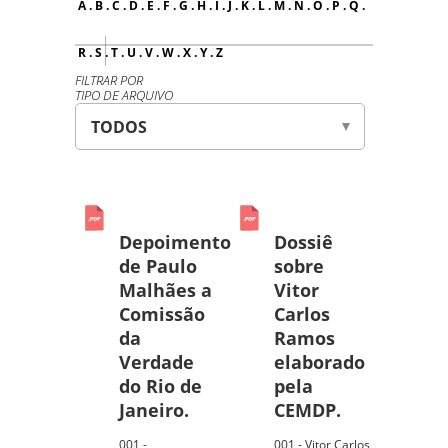
A
.
B
.
C
.
D
.
E
.
F
.
G
.
H
.
I
.
J
.
K
.
L
.
M
.
N
.
O
.
P
.
Q
.
R
.
S
.
T
.
U
.
V
.
W
.
X
.
Y
.
Z
FILTRAR POR
TIPO DE ARQUIVO
Depoimento
Dossiê
de Paulo
sobre
Malhães a
Vitor
Comissão
Carlos
da
Ramos
Verdade
elaborado
do Rio de
pela
Janeiro.
CEMDP.
001 -
001 - Vitor Carlos