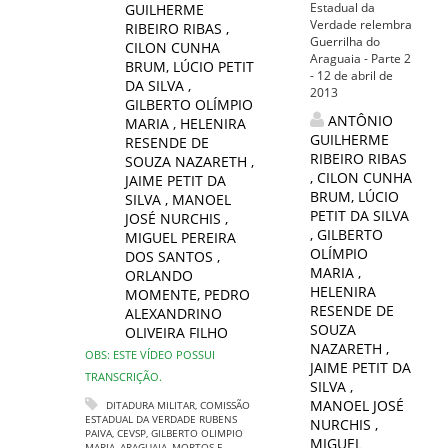
Estadual da
GUILHERME
Verdade relembra
RIBEIRO RIBAS
,
Guerrilha do
CILON CUNHA
Araguaia - Parte 2
BRUM
,
LÚCIO PETIT
- 12 de abril de
DA SILVA
,
2013
GILBERTO OLÍMPIO
ANTÔNIO
MARIA
,
HELENIRA
GUILHERME
RESENDE DE
RIBEIRO RIBAS
SOUZA NAZARETH
,
,
CILON CUNHA
JAIME PETIT DA
BRUM
,
LÚCIO
SILVA
,
MANOEL
PETIT DA SILVA
JOSÉ NURCHIS
,
,
GILBERTO
MIGUEL PEREIRA
OLÍMPIO
DOS SANTOS
,
MARIA
,
ORLANDO
HELENIRA
MOMENTE
,
PEDRO
RESENDE DE
ALEXANDRINO
SOUZA
OLIVEIRA FILHO
NAZARETH
,
OBS: ESTE VÍDEO POSSUI
JAIME PETIT DA
TRANSCRIÇÃO.
SILVA
,
MANOEL JOSÉ
DITADURA MILITAR
,
COMISSÃO
ESTADUAL DA VERDADE RUBENS
NURCHIS
,
PAIVA
,
CEVSP
,
GILBERTO OLIMPIO
MIGUEL
MARIA
,
ARAGUAIA
,
MORTOS E