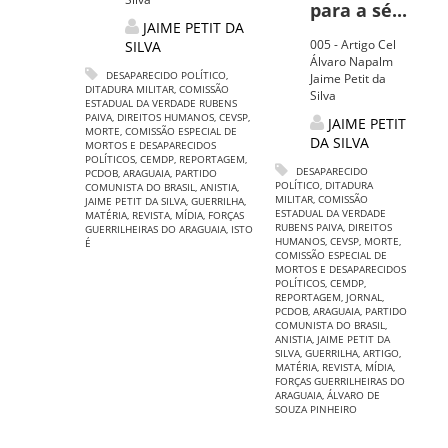
para a sé...
JAIME PETIT DA
005 - Artigo Cel
SILVA
Álvaro Napalm
DESAPARECIDO POLÍTICO
,
Jaime Petit da
DITADURA MILITAR
,
COMISSÃO
Silva
ESTADUAL DA VERDADE RUBENS
PAIVA
,
DIREITOS HUMANOS
,
CEVSP
,
JAIME PETIT
MORTE
,
COMISSÃO ESPECIAL DE
DA SILVA
MORTOS E DESAPARECIDOS
POLÍTICOS
,
CEMDP
,
REPORTAGEM
,
DESAPARECIDO
PCDOB
,
ARAGUAIA
,
PARTIDO
POLÍTICO
,
DITADURA
COMUNISTA DO BRASIL
,
ANISTIA
,
MILITAR
,
COMISSÃO
JAIME PETIT DA SILVA
,
GUERRILHA
,
ESTADUAL DA VERDADE
MATÉRIA
,
REVISTA
,
MÍDIA
,
FORÇAS
RUBENS PAIVA
,
DIREITOS
GUERRILHEIRAS DO ARAGUAIA
,
ISTO
HUMANOS
,
CEVSP
,
MORTE
,
É
COMISSÃO ESPECIAL DE
MORTOS E DESAPARECIDOS
POLÍTICOS
,
CEMDP
,
REPORTAGEM
,
JORNAL
,
PCDOB
,
ARAGUAIA
,
PARTIDO
COMUNISTA DO BRASIL
,
ANISTIA
,
JAIME PETIT DA
SILVA
,
GUERRILHA
,
ARTIGO
,
MATÉRIA
,
REVISTA
,
MÍDIA
,
FORÇAS GUERRILHEIRAS DO
ARAGUAIA
,
ÁLVARO DE
SOUZA PINHEIRO