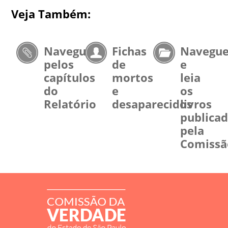
Veja Também:
Navegue
Fichas
Navegu
pelos
de
e
capítulos
mortos
leia
do
e
os
Relatório
desaparecidos
livros
publica
pela
Comissã