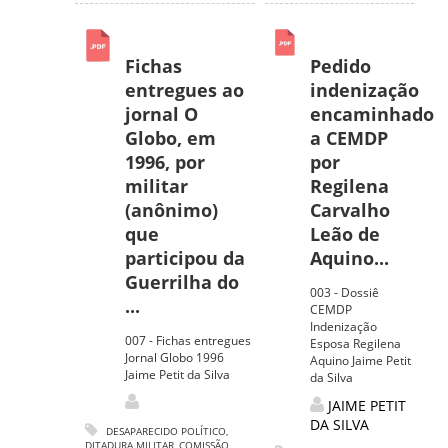
Fichas
Pedido
entregues ao
indenização
jornal O
encaminhado
Globo, em
a CEMDP
1996, por
por
militar
Regilena
(anônimo)
Carvalho
que
Leão de
participou da
Aquino...
Guerrilha do
003 - Dossiê
...
CEMDP
Indenização
007 - Fichas entregues
Esposa Regilena
Jornal Globo 1996
Aquino Jaime Petit
Jaime Petit da Silva
da Silva
JAIME PETIT
DA SILVA
DESAPARECIDO POLÍTICO
,
DITADURA MILITAR
,
COMISSÃO