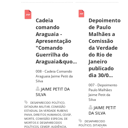
Cadeia
Depoimento
comando
de Paulo
Araguaia -
Malhães a
Apresentação
Comissão
"Comando
da Verdade
Guerrilha do
do Rio de
Araguaia&quo...
Janeiro
publicado
008 - Cadeia Comando
dia 30/0...
Araguaia Jaime Petit da
Silva
007 - Depoimento
JAIME PETIT DA
Paulo Malhães
SILVA
Jaime Petit da
Silva
DESAPARECIDO POLÍTICO
,
DITADURA MILITAR
,
COMISSÃO
JAIME PETIT
ESTADUAL DA VERDADE RUBENS
DA SILVA
PAIVA
,
DIREITOS HUMANOS
,
CEVSP
,
MORTE
,
COMISSÃO ESPECIAL DE
DESAPARECIDO
MORTOS E DESAPARECIDOS
POLÍTICO
,
DITADURA
POLÍTICOS
,
CEMDP
,
AUDIÊNCIA
,