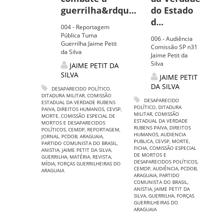
guerrilha&rdqu...
do Estado
d...
004 - Reportagem
Pública Tuma
006 - Audiência
Guerrilha Jaime Petit
Comissão SP n31
da Silva
Jaime Petit da
Silva
JAIME PETIT DA
SILVA
JAIME PETIT
DA SILVA
DESAPARECIDO POLÍTICO
,
DITADURA MILITAR
,
COMISSÃO
DESAPARECIDO
ESTADUAL DA VERDADE RUBENS
POLÍTICO
,
DITADURA
PAIVA
,
DIREITOS HUMANOS
,
CEVSP
,
MILITAR
,
COMISSÃO
MORTE
,
COMISSÃO ESPECIAL DE
ESTADUAL DA VERDADE
MORTOS E DESAPARECIDOS
RUBENS PAIVA
,
DIREITOS
POLÍTICOS
,
CEMDP
,
REPORTAGEM
,
HUMANOS
,
AUDIENCIA
JORNAL
,
PCDOB
,
ARAGUAIA
,
PUBLICA
,
CEVSP
,
MORTE
,
PARTIDO COMUNISTA DO BRASIL
,
FICHA
,
COMISSÃO ESPECIAL
ANISTIA
,
JAIME PETIT DA SILVA
,
DE MORTOS E
GUERRILHA
,
MATÉRIA
,
REVISTA
,
DESAPARECIDOS POLÍTICOS
,
MÍDIA
,
FORÇAS GUERRILHEIRAS DO
CEMDP
,
AUDIÊNCIA
,
PCDOB
,
ARAGUAIA
ARAGUAIA
,
PARTIDO
COMUNISTA DO BRASIL
,
ANISTIA
,
JAIME PETIT DA
SILVA
,
GUERRILHA
,
FORÇAS
GUERRILHEIRAS DO
ARAGUAIA