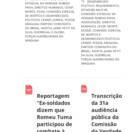
DESAPARECIDO
ESTADUAL DA VERDADE RUBENS
POLÍTICO
,
REQUERIMENTO
,
PAIVA
,
DIREITOS HUMANOS
,
CEVSP
,
DITADURA MILITAR
,
MORTE
,
FICHA
,
COMISSÃO ESPECIAL
COMISSÃO ESTADUAL DA
DE MORTOS E DESAPARECIDOS
VERDADE RUBENS PAIVA
,
POLÍTICOS
,
CEMDP
,
JORNAL
,
PCDOB
,
INDENIZAÇÃO
,
DIREITOS
ARAGUAIA
,
PARTIDO COMUNISTA
HUMANOS
,
CEVSP
,
MORTE
,
DO BRASIL
,
ANISTIA
,
JAIME PETIT DA
DOSSIÊ
,
COMISSÃO ESPECIAL
SILVA
,
GUERRILHA
,
O GLOBO
,
DE MORTOS E
FORÇAS GUERRILHEIRAS DO
DESAPARECIDOS POLÍTICOS
,
ARAGUAIA
CEMDP
,
PCDOB
,
ARAGUAIA
,
PARTIDO COMUNISTA DO
BRASIL
,
ANISTIA
,
JAIME PETIT
DA SILVA
,
GUERRILHA
,
FORÇAS GUERRILHEIRAS DO
ARAGUAIA
Reportagem
Transcrição
“Ex-soldados
da 31a
dizem que
audiência
Romeu Tuma
pública da
participou de
Comissão
combate à
da Verdade