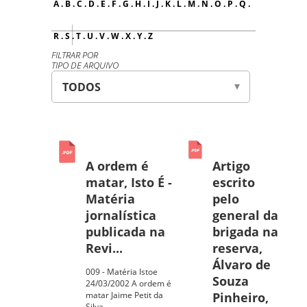
A
.
B
.
C
.
D
.
E
.
F
.
G
.
H
.
I
.
J
.
K
.
L
.
M
.
N
.
O
.
P
.
Q
.
R
.
S
.
T
.
U
.
V
.
W
.
X
.
Y
.
Z
FILTRAR POR
TIPO DE ARQUIVO
A ordem é
Artigo
matar, Isto É -
escrito
Matéria
pelo
jornalística
general da
publicada na
brigada na
Revi...
reserva,
Álvaro de
009 - Matéria Istoe
Souza
24/03/2002 A ordem é
matar Jaime Petit da
Pinheiro,
Silva