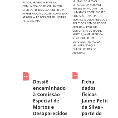
MILITAR
,
COMISSÃO
PCDOB
,
ARAGUAIA
,
PARTIDO
ESTADUAL DA VERDADE
COMUNISTA DO BRASIL
,
ANISTIA
,
RUBENS PAIVA
,
DIREITOS
JAIME PETIT DA SILVA
,
GUERRILHA
,
HUMANOS
,
CEVSP
,
MORTE
,
APRESENTAÇÃO
,
CADEIA COMANDO
COMISSÃO ESPECIAL DE
ARAGUAIA
,
FORÇAS GUERRILHEIRAS
MORTOS E DESAPARECIDOS
DO ARAGUAIA
POLÍTICOS
,
CEMDP
,
PCDOB
,
ARAGUAIA
,
PARTIDO
COMUNISTA DO BRASIL
,
ANISTIA
,
JAIME PETIT DA
SILVA
,
GUERRILHA
,
DEPOIMENTO
,
PAULO
MALHÃES
,
FORÇAS
GUERRILHEIRAS DO
ARAGUAIA
Dossiê
Ficha
encaminhado
dados
à Comissão
físicos
Especial de
Jaime Petit
Mortos e
da Silva -
Desaparecidos
parte do