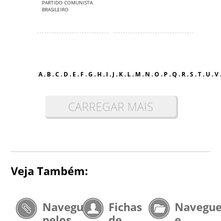
PARTIDO COMUNISTA
BRASILEIRO
A
.
B
.
C
.
D
.
E
.
F
.
G
.
H
.
I
.
J
.
K
.
L
.
M
.
N
.
O
.
P
.
Q
.
R
.
S
.
T
.
U
.
V
CARREGAR MAIS
Veja Também:
Navegue
Fichas
Navegu
pelos
de
e