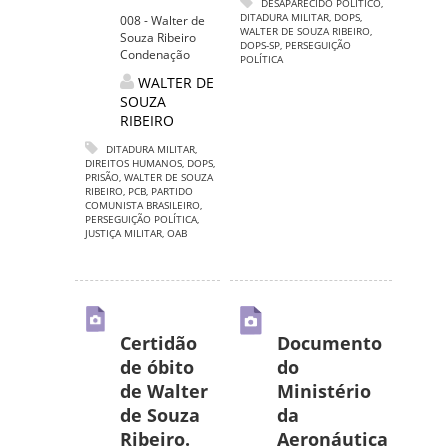
DESAPARECIDO POLÍTICO
,
DITADURA MILITAR
,
DOPS
,
008 - Walter de
WALTER DE SOUZA RIBEIRO
,
Souza Ribeiro
DOPS-SP
,
PERSEGUIÇÃO
Condenação
POLÍTICA
WALTER DE
SOUZA
RIBEIRO
DITADURA MILITAR
,
DIREITOS HUMANOS
,
DOPS
,
PRISÃO
,
WALTER DE SOUZA
RIBEIRO
,
PCB
,
PARTIDO
COMUNISTA BRASILEIRO
,
PERSEGUIÇÃO POLÍTICA
,
JUSTIÇA MILITAR
,
OAB
Certidão
Documento
de óbito
do
de Walter
Ministério
de Souza
da
Ribeiro.
Aeronáutica