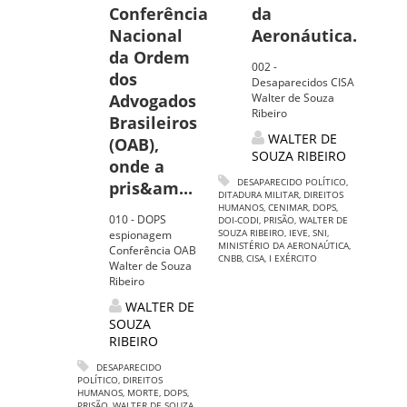
Conferência
da
Nacional
Aeronáutica.
da Ordem
002 -
dos
Desaparecidos CISA
Advogados
Walter de Souza
Ribeiro
Brasileiros
WALTER DE
(OAB),
SOUZA RIBEIRO
onde a
DESAPARECIDO POLÍTICO
,
pris&am...
DITADURA MILITAR
,
DIREITOS
HUMANOS
,
CENIMAR
,
DOPS
,
010 - DOPS
DOI-CODI
,
PRISÃO
,
WALTER DE
SOUZA RIBEIRO
,
IEVE
,
SNI
,
espionagem
MINISTÉRIO DA AERONAÚTICA
,
Conferência OAB
CNBB
,
CISA
,
I EXÉRCITO
Walter de Souza
Ribeiro
WALTER DE
SOUZA
RIBEIRO
DESAPARECIDO
POLÍTICO
,
DIREITOS
HUMANOS
,
MORTE
,
DOPS
,
PRISÃO
,
WALTER DE SOUZA