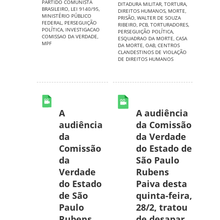
PARTIDO COMUNISTA
DITADURA MILITAR
,
TORTURA
,
BRASILEIRO
,
LEI 9140/95
,
DIREITOS HUMANOS
,
MORTE
,
MINISTÉRIO PÚBLICO
PRISÃO
,
WALTER DE SOUZA
FEDERAL
,
PERSEGUIÇÃO
RIBEIRO
,
PCB
,
TORTURADORES
,
POLÍTICA
,
INVESTIGACAO
PERSEGUIÇÃO POLÍTICA
,
COMISSAO DA VERDADE
,
ESQUADRAO DA MORTE
,
CASA
MPF
DA MORTE
,
OAB
,
CENTROS
CLANDESTINOS DE VIOLAÇÃO
DE DIREITOS HUMANOS
A
A audiência
audiência
da Comissão
da
da Verdade
Comissão
do Estado de
da
São Paulo
Verdade
Rubens
do Estado
Paiva desta
de São
quinta-feira,
Paulo
28/2, tratou
Rubens
de desapar...