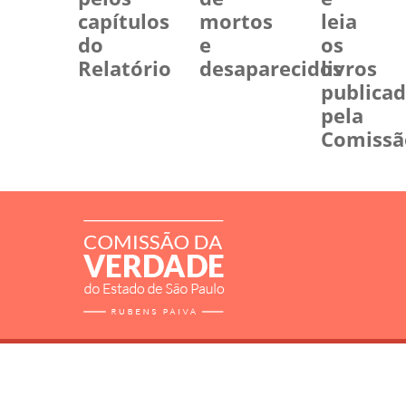
capítulos
mortos
leia
do
e
os
Relatório
desaparecidos
livros
publica
pela
Comissã
RELATÓRIO