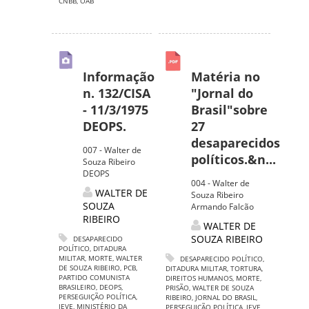
CNBB
,
OAB
Informação
Matéria no
n. 132/CISA
"Jornal do
- 11/3/1975
Brasil"sobre
DEOPS.
27
desaparecidos
007 - Walter de
políticos.&n...
Souza Ribeiro
DEOPS
004 - Walter de
WALTER DE
Souza Ribeiro
SOUZA
Armando Falcão
RIBEIRO
WALTER DE
SOUZA RIBEIRO
DESAPARECIDO
POLÍTICO
,
DITADURA
MILITAR
,
MORTE
,
WALTER
DESAPARECIDO POLÍTICO
,
DE SOUZA RIBEIRO
,
PCB
,
DITADURA MILITAR
,
TORTURA
,
PARTIDO COMUNISTA
DIREITOS HUMANOS
,
MORTE
,
BRASILEIRO
,
DEOPS
,
PRISÃO
,
WALTER DE SOUZA
PERSEGUIÇÃO POLÍTICA
,
RIBEIRO
,
JORNAL DO BRASIL
,
IEVE
,
MINISTÉRIO DA
PERSEGUIÇÃO POLÍTICA
,
IEVE