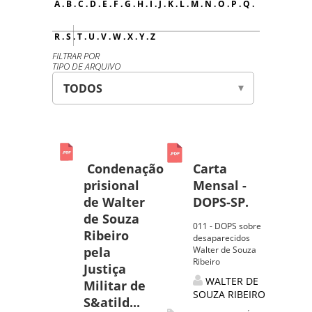
A
.
B
.
C
.
D
.
E
.
F
.
G
.
H
.
I
.
J
.
K
.
L
.
M
.
N
.
O
.
P
.
Q
.
R
.
S
.
T
.
U
.
V
.
W
.
X
.
Y
.
Z
FILTRAR POR
TIPO DE ARQUIVO
Condenação
Carta
prisional
Mensal -
de Walter
DOPS-SP.
de Souza
011 - DOPS sobre
Ribeiro
desaparecidos
pela
Walter de Souza
Ribeiro
Justiça
WALTER DE
Militar de
SOUZA RIBEIRO
S&atild...