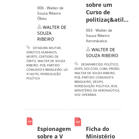
sobre um
006 - Walter de
Curso de
Souza Ribeiro
Óbito
politizaç&atil...
WALTER DE
003 - Walter de
SOUZA
Souza Ribeiro
RIBEIRO
Aeronáutica
DITADURA MILITAR
,
WALTER DE
DIREITOS HUMANOS
,
SOUZA RIBEIRO
MORTE
,
CERTIDÃO DE
ÓBITO
,
WALTER DE SOUZA
DESAPARECIDO POLÍTICO
,
RIBEIRO
,
PCB
,
PARTIDO
DOPS
,
DOI-CODI
,
CUBA
,
PRISÃO
,
COMUNISTA BRASILEIRO
,
LEI
WALTER DE SOUZA RIBEIRO
,
9140/95
,
PERSEGUIÇÃO
PCB
,
PARTIDO COMUNISTA
POLÍTICA
BRASILEIRO
,
DEOPS
,
PERSEGUIÇÃO POLÍTICA
,
IEVE
,
MINISTÉRIO DA AERONAÚTICA
,
VOZ OPERÁRIA
Espionagem
Ficha do
sobre a V
Ministério