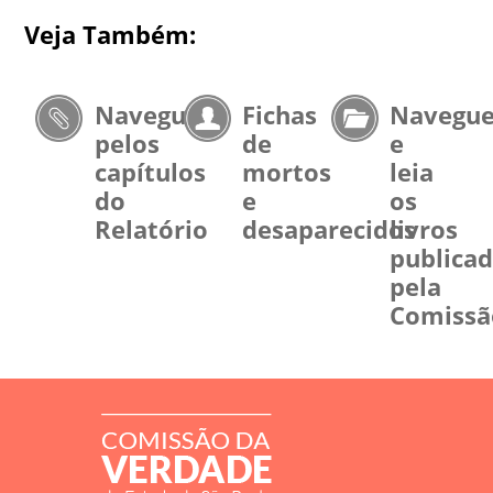
Veja Também:
Navegue
Fichas
Navegu
pelos
de
e
capítulos
mortos
leia
do
e
os
Relatório
desaparecidos
livros
publica
pela
Comissã