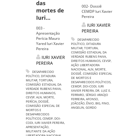
das
002- Dossiê
mortes de
CEMDP Iuri Xavier
Iuri...
Pereira
IURI XAVIER
003 -
PEREIRA
Apresentação
Perícia Mauro
DESAPARECIDO
Yared Iuri Xavier
POLÍTICO
,
DITADURA
MILITAR
,
TORTURA
,
Pereira
COMISSÃO ESTADUAL DA
IURI XAVIER
VERDADE RUBENS PAIVA
,
DIREITOS HUMANOS
,
CEVSP
,
PEREIRA
AÇÃO LIBERTADORA
NACIONAL
,
ALN
,
MORTE
,
DESAPARECIDO
DOSSIÊ
,
COMISSÃO ESPECIAL
POLÍTICO
,
DITADURA
DE MORTOS E
MILITAR
,
TORTURA
,
DESAPARECIDOS POLÍTICOS
,
COMISSÃO ESTADUAL DA
CEMDP
,
DOI-CODI
,
IURI
VERDADE RUBENS PAIVA
,
XAVIER PEREIRA
,
DR. LUIZ E.
DIREITOS HUMANOS
,
FERRARO
,
SÉRGIO ARAÚJO
CEVSP
,
ALN
,
MORTE
,
FERREIRA
,
AFONSO
,
PERÍCIA
,
DOSSIÊ
,
JOÃOZÃO
,
ÊNIO
,
BIG
,
FINO
,
COMISSÃO ESPECIAL DE
ANGELIN
,
GORDO
MORTOS E
DESAPARECIDOS
POLÍTICOS
,
CEMDP
,
DOI-
CODI
,
IURI XAVIER PEREIRA
,
APRESENTAÇÃO
,
MILITANTE DA AÇÃO
LIBERTADORA NACIONAL
,