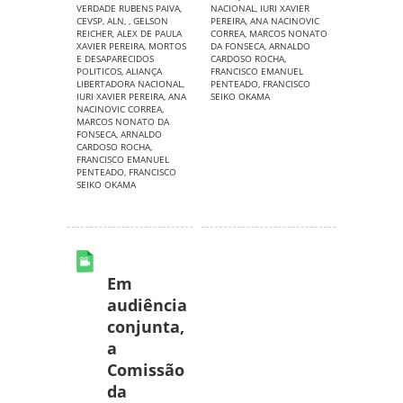
VERDADE RUBENS PAIVA
,
NACIONAL
,
IURI XAVIER
CEVSP
,
ALN
,
,
GELSON
PEREIRA
,
ANA NACINOVIC
REICHER
,
ALEX DE PAULA
CORREA
,
MARCOS NONATO
XAVIER PEREIRA
,
MORTOS
DA FONSECA
,
ARNALDO
E DESAPARECIDOS
CARDOSO ROCHA
,
POLITICOS
,
ALIANÇA
FRANCISCO EMANUEL
LIBERTADORA NACIONAL
,
PENTEADO
,
FRANCISCO
IURI XAVIER PEREIRA
,
ANA
SEIKO OKAMA
NACINOVIC CORREA
,
MARCOS NONATO DA
FONSECA
,
ARNALDO
CARDOSO ROCHA
,
FRANCISCO EMANUEL
PENTEADO
,
FRANCISCO
SEIKO OKAMA
Em
audiência
conjunta,
a
Comissão
da