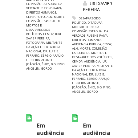
IURI XAVIER
COMISSÃO ESTADUAL DA
VERDADE RUBENS PAIVA
,
PEREIRA
DIREITOS HUMANOS
,
CEVSP
,
FOTO
,
ALN
,
MORTE
,
DESAPARECIDO
COMISSÃO ESPECIAL DE
POLÍTICO
,
DITADURA
MORTOS E
MILITAR
,
TORTURA
,
DESAPARECIDOS
COMISSÃO ESTADUAL DA
POLÍTICOS
,
CEMDP
,
IURI
VERDADE RUBENS PAIVA
,
XAVIER PEREIRA
,
DIREITOS HUMANOS
,
FOTOGRAFIA
,
MILITANTE
AUDIENCIA PUBLICA
,
CEVSP
,
DA AÇÃO LIBERTADORA
ALN
,
MORTE
,
COMISSÃO
NACIONAL
,
DR. LUIZ E.
ESPECIAL DE MORTOS E
FERRARO
,
SÉRGIO ARAÚJO
DESAPARECIDOS POLÍTICOS
,
FERREIRA
,
AFONSO
,
CEMDP
,
AUDIÊNCIA
,
IURI
JOÃOZÃO
,
ÊNIO
,
BIG
,
FINO
,
XAVIER PEREIRA
,
MILITANTE
ANGELIN
,
GORDO
DA AÇÃO LIBERTADORA
NACIONAL
,
DR. LUIZ E.
FERRARO
,
SÉRGIO ARAÚJO
FERREIRA
,
AFONSO
,
JOÃOZÃO
,
ÊNIO
,
BIG
,
FINO
,
ANGELIN
,
GORDO
Em
Em
audiência
audiência