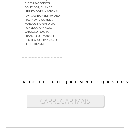
E DESAPARECIDOS
POLITICOS
,
ALIANÇA
LIBERTADORA NACIONAL
,
IURI XAVIER PEREIRA
,
ANA
NACINOVIC CORREA
,
MARCOS NONATO DA
FONSECA
,
ARNALDO
CARDOSO ROCHA
,
FRANCISCO EMANUEL
PENTEADO
,
FRANCISCO
SEIKO OKAMA
A
.
B
.
C
.
D
.
E
.
F
.
G
.
H
.
I
.
J
.
K
.
L
.
M
.
N
.
O
.
P
.
Q
.
R
.
S
.
T
.
U
.
V
CARREGAR MAIS