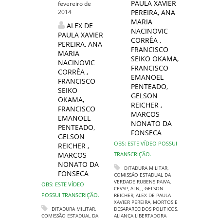
PAULA XAVIER
fevereiro de
2014
PEREIRA
,
ANA
MARIA
ALEX DE
NACINOVIC
PAULA XAVIER
CORRÊA
,
PEREIRA
,
ANA
FRANCISCO
MARIA
SEIKO OKAMA
,
NACINOVIC
FRANCISCO
CORRÊA
,
EMANOEL
FRANCISCO
PENTEADO
,
SEIKO
GELSON
OKAMA
,
REICHER
,
FRANCISCO
MARCOS
EMANOEL
NONATO DA
PENTEADO
,
FONSECA
GELSON
OBS: ESTE VÍDEO POSSUI
REICHER
,
MARCOS
TRANSCRIÇÃO.
NONATO DA
DITADURA MILITAR
,
FONSECA
COMISSÃO ESTADUAL DA
VERDADE RUBENS PAIVA
,
OBS: ESTE VÍDEO
CEVSP
,
ALN
,
,
GELSON
POSSUI TRANSCRIÇÃO.
REICHER
,
ALEX DE PAULA
XAVIER PEREIRA
,
MORTOS E
DITADURA MILITAR
,
DESAPARECIDOS POLITICOS
,
COMISSÃO ESTADUAL DA
ALIANÇA LIBERTADORA