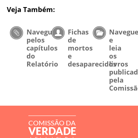
Veja Também:
Navegue
Fichas
Navegu
pelos
de
e
capítulos
mortos
leia
do
e
os
Relatório
desaparecidos
livros
publica
pela
Comissã