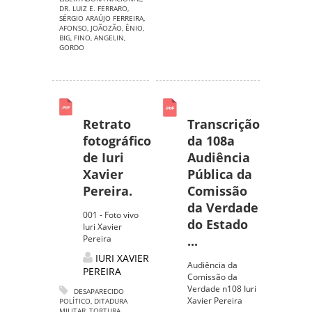
DR. LUIZ E. FERRARO
,
SÉRGIO ARAÚJO FERREIRA
,
AFONSO
,
JOÃOZÃO
,
ÊNIO
,
BIG
,
FINO
,
ANGELIN
,
GORDO
Retrato
Transcrição
fotográfico
da 108a
de Iuri
Audiência
Xavier
Pública da
Pereira.
Comissão
da Verdade
001 - Foto vivo
do Estado
Iuri Xavier
Pereira
...
IURI XAVIER
Audiência da
PEREIRA
Comissão da
Verdade n108 Iuri
DESAPARECIDO
Xavier Pereira
POLÍTICO
,
DITADURA
MILITAR
,
TORTURA
,