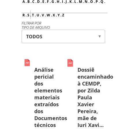
A
.
B
.
C
.
D
.
E
.
F
.
G
.
H
.
I
.
J
.
K
.
L
.
M
.
N
.
O
.
P
.
Q
.
R
.
S
.
T
.
U
.
V
.
W
.
X
.
Y
.
Z
FILTRAR POR
TIPO DE ARQUIVO
Análise
Dossiê
pericial
encaminhado
dos
à CEMDP,
elementos
por Zilda
materiais
Paula
extraídos
Xavier
dos
Pereira,
Documentos
mãe de
técnicos
Iuri Xavi...